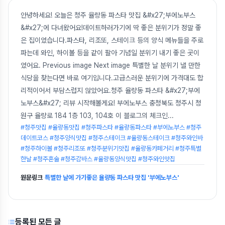
안녕하세요! 오늘은 청주 율량동 파스타 맛집 &#x27;부에노부스
&#x27;에 다녀왔어요!데이트하러가기에 딱 좋은 분위기가 정말 좋
은 집이었습니다.파스타, 리조또, 스테이크 등의 양식 메뉴들을 주로
파는데 와인, 하이볼 등을 같이 팔아 기념일 분위기 내기 좋은 곳이
었어요. Previous image Next image 특별한 날 분위기 낼 만한
식당을 찾는다면 바로 여기입니다.고급스러운 분위기에 가격대도 합
리적이어서 부담스럽지 않았어요.청주 율량동 파스타 &#x27;부에
노부스&#x27; 리뷰 시작해볼게요! 부에노부스 충청북도 청주시 청
원구 율량로 184 1층 103, 104호 이 블로그의 체크인
...
#청주맛집 #율량동맛집 #청주파스타 #율량동파스타 #부에노부스 #청주
데이트코스 #청주양식맛집 #청주스테이크 #율량동스테이크 #청주와인바
#청주하이볼 #청주리조또 #청주분위기맛집 #율량동카페거리 #청주특별
한날 #청주혼술 #청주감바스 #율량동양식맛집 #청주와인맛집
원문링크
특별한 날에 가기좋은 율량동 파스타 맛집 '부에노부스'
등록된 모든 글