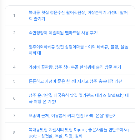
복대동 횟집 청운수산 활어직판장, 야장분위기 가성비 활어
1
회 즐기기
2
숙면영양제 데일리원 멜라드림 사용 후기!
청주야외바베큐 맛집 삼딩이마을 - 야외 바베큐, 불멍, 물놀
3
이까지!
4
가성비 끝판왕! 청주 참나무골 한식뷔페 솔직 방문 후기
5
든든하고 가성비 좋은 한 끼! 지지고 청주 충북대점 리뷰
청주 운리단길 태국음식 맛집 엘리펀트 테라스 &ndash; 태
6
국 여행 온 기분!
7
오송역 근처, 여유롭게 커피 한잔! 카페 '온실' 방문기
복대동맛집 지웰시티 맛집 &quot; 좋은사람들 연탄구이&q
8
uot; - 삼겹살, 목살, 막창, 갈비