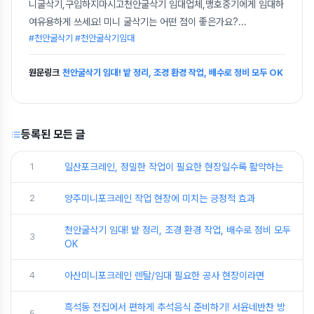
니굴삭기,구입하지마시고천안굴삭기 임대업체,맹호중기에게 임대하
여유용하게 쓰세요! 미니 굴삭기는 어떤 점이 좋은가요?
...
#천안굴삭기 #천안굴삭기임대
원문링크
천안굴삭기 임대! 밭 정리, 조경 환경 작업, 배수로 정비 모두 OK
등록된 모든 글
1
일산포크레인, 정밀한 작업이 필요한 현장일수록 활약하는
2
양주미니포크레인 작업 현장에 미치는 긍정적 효과
천안굴삭기 임대! 밭 정리, 조경 환경 작업, 배수로 정비 모두
3
OK
4
아산미니포크레인 렌탈/임대 필요한 공사 현장이라면
흑석동 전집에서 편하게 추석음식 준비하기! 서윤네반찬 방
5