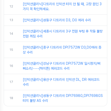
[인덕션클리닉]디트리쉬 인덕션 터치 안 될 때, 고장 원인 3
12
가지 꼭 확인하세요.
13
[인덕션클리닉]성동구 디트리쉬 D3, D0 에러 수리
[인덕션클리닉]세종시 디트리쉬 3구 전원 부팅 후 작동 불량
14
전원 꺼짐 수리
[인덕션클리닉]중구 디트리쉬 DPI7572W D3,D0에러 증
15
상 수리
[인덕션클리닉]강남구 디트리쉬 DPI7572W 일시정지/삐
16
삐소리/----(하이픈) 에러코드 수리
[인덕션클리닉]용산구 디트리쉬 인덕션 DL, DR 에러코드
17
수리
[인덕션클리닉]성동구 디트리쉬 DPI7698G,DPI7698GS
18
터치 불량 AS 수리