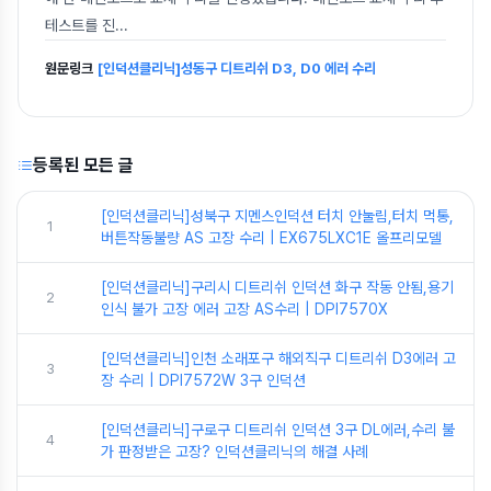
테스트를 진
...
원문링크
[인덕션클리닉]성동구 디트리쉬 D3, D0 에러 수리
등록된 모든 글
[인덕션클리닉]성북구 지멘스인덕션 터치 안눌림,터치 먹통,
1
버튼작동불량 AS 고장 수리 | EX675LXC1E 올프리모델
[인덕션클리닉]구리시 디트리쉬 인덕션 화구 작동 안됨,용기
2
인식 불가 고장 에러 고장 AS수리 | DPI7570X
[인덕션클리닉]인천 소래포구 해외직구 디트리쉬 D3에러 고
3
장 수리 | DPI7572W 3구 인덕션
[인덕션클리닉]구로구 디트리쉬 인덕션 3구 DL에러,수리 불
4
가 판정받은 고장? 인덕션클리닉의 해결 사례