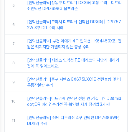
[인덕션클리닉]성동구 디트리쉬 D3에러 고장 수리 | 디트리
5
쉬인덕션 DPI7698G 올프리존
[인덕션클리닉]구리시 디트리쉬 인덕션 DR에러 | DPI757
6
2W 3구 DR 수리 사례
[인덕션클리닉] 부천 아에게 4구 인덕션 HK64450XB, 전
7
원은 켜지지만 가열되지 않는 증상 수리
[인덕션클리닉]지멘스 인덕션 F,E 에러코드 차단기 내리기
8
전에 꼭 읽어보세요!
[인덕션클리닉]중구 지멘스 EX675LXC1E 전원불량 및 버
9
튼동작불량 수리
[인덕션클리닉]디트리쉬 인덕션 전원 안 켜질 때? D3&mid
10
dot;DR 에러? 수리전 꼭 확인할 자가 점검법 3가지!
[인덕션클리닉] 성남 디트리쉬 4구 인덕션 DPI7686WP,
11
DL에러 수리