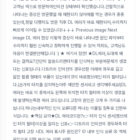
고객님 댁으로 방문하여인덕션 상태부터 확인했습니다.간헐적으로
나타나는 증상은 방문했을 때 재현되지 않아애를 먹는 경우가 종종
있는데,정말 다행히도 방문 직후 DL 에러가 바로 재현되어,수리까지
빠르게 이어질 수 있었습니다!↓↓↓ Previous image Next
image DL 에러 현상 이렇게 증상이 바로 나타나면 원인 파악부터
수리까지 훨씬 신속하고 정확하게 진행할 수 있어 저희도, 고객님도
마음이 한결편안해집니다 :) ★ 여기서 잠깐! ★DL에러,도대체 왜
뜨는 걸까요?간단히 말씀드리면터치를 인식하는 부분에문제가 생겼
다는 신호입니다.디트리쉬 인덕션의 경우상판 아래에 좌우로 길고
얇은 필름 형태의 부품이 있는데이것이 바로멤브레인 터치 필터입니
다.(손가락 터치를 감지하는아주 예민한 센서라고 생각해주세요!)DL
에러는 바로 이 중에서도 왼쪽에 위치한 터치 필터에 이상이 생겼을
때 발생하는특정 에러 코드입니다.고장의 원인은 크게 두 가지로 나
뉩니다.하나는내부적인 인식 오류다른 하나는 이물질 침투로 인한부
식입니다. ★핵심 요약★DL 에러코드란?👉 터치 인식 센서(멤브레
인 터치 필터)이상을 알리는 신호👉 디트리쉬 인덕션의 경우좌측 터
치 필터 고장 시DL 에러 표시주 원인은? ① 내부 인식 오류 ② 액체
유입으로 인한 부식 (← 이번 사례)
...