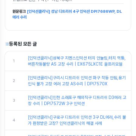
원문링크
[인덕션클리닉] 성남 디트리쉬 4구 인덕션 DPI7686WP, DL
에러 수리
등록된 모든 글
[인덕션클리닉]성북구 지멘스인덕션 터치 안눌림,터치 먹통,
1
버튼작동불량 AS 고장 수리 | EX675LXC1E 올프리모델
[인덕션클리닉]구리시 디트리쉬 인덕션 화구 작동 안됨,용기
2
인식 불가 고장 에러 고장 AS수리 | DPI7570X
[인덕션클리닉]인천 소래포구 해외직구 디트리쉬 D3에러 고
3
장 수리 | DPI7572W 3구 인덕션
[인덕션클리닉]구로구 디트리쉬 인덕션 3구 DL에러,수리 불
4
가 판정받은 고장? 인덕션클리닉의 해결 사례