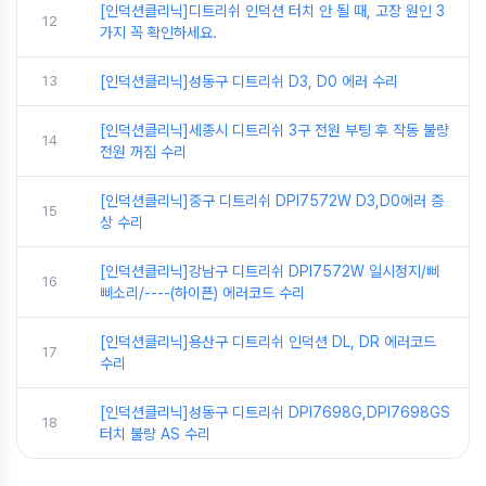
[인덕션클리닉]디트리쉬 인덕션 터치 안 될 때, 고장 원인 3
12
가지 꼭 확인하세요.
13
[인덕션클리닉]성동구 디트리쉬 D3, D0 에러 수리
[인덕션클리닉]세종시 디트리쉬 3구 전원 부팅 후 작동 불량
14
전원 꺼짐 수리
[인덕션클리닉]중구 디트리쉬 DPI7572W D3,D0에러 증
15
상 수리
[인덕션클리닉]강남구 디트리쉬 DPI7572W 일시정지/삐
16
삐소리/----(하이픈) 에러코드 수리
[인덕션클리닉]용산구 디트리쉬 인덕션 DL, DR 에러코드
17
수리
[인덕션클리닉]성동구 디트리쉬 DPI7698G,DPI7698GS
18
터치 불량 AS 수리