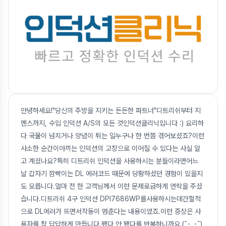
안녕하세요!"당신의 주방을 지키는 든든한 파트너"디트리쉬부터 지
멘스까지, 수입 인덕션 A/S의 모든 것인덕션클리닉입니다 :) 요리하
다 국물이 넘치거나 양념이 튀는 일누구나 한 번쯤 겪어보셨죠?이런
사소한 순간이아끼는 인덕션의 고장으로 이어질 수 있다는 사실 알
고 계셨나요?특히 디트리쉬 인덕션을 사용하시는 분들이라면어느
날 갑자기 깜빡이는 DL 에러코드 때문에 당황하셨던 경험이 있을지
도 모릅니다.얼마 전 한 고객님께서 이런 문제로급하게 연락을 주셨
습니다.디트리쉬 4구 인덕션 DPI7686WP를사용하시는데간헐적
으로 DL에러가 뜨면서작동이 멈춘다는 내용이었죠.이런 증상은 사
용자를 참 답답하게 만듭니다.됐다 안 됐다를 반복하니까요.(˘･_･˘)