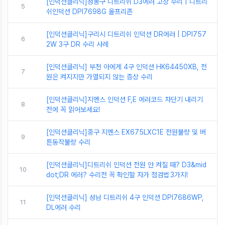
[인덕션클리닉]성동구 디트리쉬 D3에러 고장 수리 | 디트리
5
쉬인덕션 DPI7698G 올프리존
[인덕션클리닉]구리시 디트리쉬 인덕션 DR에러 | DPI757
6
2W 3구 DR 수리 사례
[인덕션클리닉] 부천 아에게 4구 인덕션 HK64450XB, 전
7
원은 켜지지만 가열되지 않는 증상 수리
[인덕션클리닉]지멘스 인덕션 F,E 에러코드 차단기 내리기
8
전에 꼭 읽어보세요!
[인덕션클리닉]중구 지멘스 EX675LXC1E 전원불량 및 버
9
튼동작불량 수리
[인덕션클리닉]디트리쉬 인덕션 전원 안 켜질 때? D3&mid
10
dot;DR 에러? 수리전 꼭 확인할 자가 점검법 3가지!
[인덕션클리닉] 성남 디트리쉬 4구 인덕션 DPI7686WP,
11
DL에러 수리