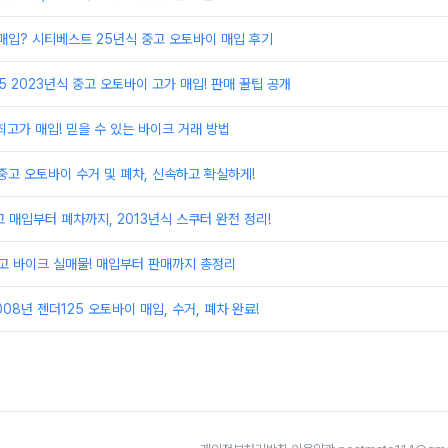
매입? 시티베스트 25년식 중고 오토바이 매입 후기
25 2023년식 중고 오토바이 고가 매입! 판매 꿀팁 공개
 최고가 매입! 믿을 수 있는 바이크 거래 방법
2 중고 오토바이 수거 및 폐차, 신속하고 확실하게!
고 매입부터 폐차까지, 2013년식 스쿠터 완전 정리!
 중고 바이크 실매물! 매입부터 판매까지 총정리
08년 젠더125 오토바이 매입, 수거, 폐차 완료!