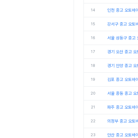
14
인천 중고 오토바이
15
강서구 중고 오토
16
서울 성동구 중고
17
경기 오산 중고 
18
경기 안양 중고 
19
김포 중고 오토바이
20
서울 중동 중고 오
21
파주 중고 오토바이
22
의정부 중고 오토
23
안산 중고 오토바이