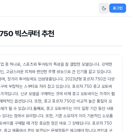
로그인
750 빅스쿠터 추천
인업 중 하나로, 스포츠와 투어링의 특성을 잘 결합한 모델입니다. 강력한
자인, 고급스러운 피처와 편안한 주행 성능으로 큰 인기를 끌고 있습니다.
며, 장거리 투어링에도 안성맞춤입니다. 2023년형 포르자 750은 다양
요구에 부합하는 스쿠터로 자리 잡고 있습니다. 포르자 750 중고 오토바
 가격입니다. 신규 모델을 구매하는 것에 비해 중고 오토바이는 가격이 훨
매력적인 옵션입니다. 또한, 중고 포르자 750은 비교적 높은 품질의 오
래가 될 수 있습니다.둘째로, 중고 오토바이는 이미 일정 기간 동안 사용
수 있다는 점에서 유리합니다. 또한, 기존 소유자가 이미 기본적인 소모품
토바이를 구매할 때 가장 중요한 점은 바로 그 상태입니다. 포르자 750
만, 중고 제품에서 흔히 발견되는 문제점들은 체크해야 합니다.엔진과 구