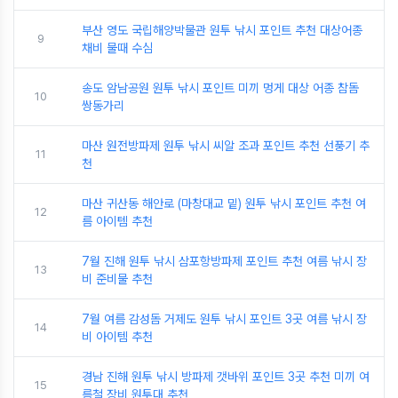
부산 영도 국립해양박물관 원투 낚시 포인트 추천 대상어종
9
채비 물때 수심
송도 암남공원 원투 낚시 포인트 미끼 멍게 대상 어종 참돔
10
쌍동가리
마산 원전방파제 원투 낚시 씨알 조과 포인트 추천 선풍기 추
11
천
마산 귀산동 해안로 (마창대교 밑) 원투 낚시 포인트 추천 여
12
름 아이템 추천
7월 진해 원투 낚시 삼포항방파제 포인트 추천 여름 낚시 장
13
비 준비물 추천
7월 여름 감성돔 거제도 원투 낚시 포인트 3곳 여름 낚시 장
14
비 아이템 추천
경남 진해 원투 낚시 방파제 갯바위 포인트 3곳 추천 미끼 여
15
름철 장비 원투대 추천