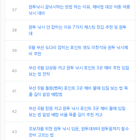
원투낚시 끌낚시하는 방법 하는 이유, 채비법 대상 어종 여름
37
낚시 대비
원투 낚시 안 잡히는 이유 7가지 캐스팅 장갑 추천 및 원투
38
대
6월 부산 도다리 잡히는 포인트 영도 미창석유 원투 낚시채
39
비 추천
부산 6월 감성돔 카고 원투 낚시 포인트 3곳 채비 추천 입질
40
보는 법 전략
부산 6월 돌돔(뻰찌) 포인트 3곳 채비 물때 입질 보는 법 목
41
줄 길이 밑밥 배합법
부산 6월 참돔 카고 원투 낚시 포인트 3곳 채비 물때 입질
42
보는 법 밑밥 배합 비율 목줄 길이 추천 카고
초보자를 위한 원투 낚시 입문, 원투대부터 원투릴까지 필수
43
장비 고르는 법