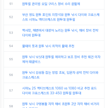
51
원투릴 관리법 오일 구리스 정비 수리 윤활제
부산 영도 원투 포인트 미창석유 원투 낚시 다이와 크로스캐
52
스트 시마노 액티브캐스트 원투대 원투릴
백사장, 해변에서 대광어 노리는 원투 낚시, 채비 장비 전략
53
다이와 원투대
54
물때의 뜻과 원투 낚시 최적의 물때 추천
원투 낚시 낚싯대 원투릴 제외하고 보조 장비 추천 웨건 의자
55
체어 태클박스
원투 낚시 감성돔 잡는 방법 초보, 입문자 공략 전략 다이와
56
크로스캐스트
시마노 25 액티브캐스트 1060 vs 1080 비교 추천 로드
57
다이와 크로스캐스트 33-450 원투릴 원투대
원투 낚시 구멍봉돌 자작 채비 초원투 2단 자작 채비 비거리
58