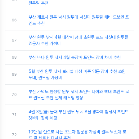
원투릴 추천
부산 게르치 원투 낚시 원투대 낚싯대 원투릴 채비 도보권 포
66
인트 추천
부산 원투 낚시 4월 대상어 성대 초원투 로드 낚싯대 원투릴
67
입문자 추천 가성비
68
부산 바다 원투 낚시 4월 붕장어 포인트 장비 채비 추천
5월 부산 원투 낚시 보리멸 대상 어종 입문 장비 추천 초원
69
투대, 원투릴 가성비
부산 가덕도 천성항 원투 낚시 포인트 다이와 빡대 초원투 로
70
드 원투릴 추천 실제 캐스팅 영상
4월 3일(금) 물때 부산 원투 낚시 8물 방파제 짬낚시 포인트
71
갯바위 장비 세팅
10만 원 안으로 사는 초보자 입문용 가성비 원투 낚싯대 로
72
드 릴 세트 바다낚시 추천