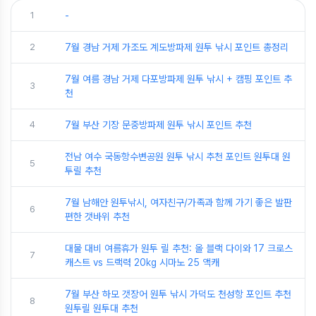
1
-
2
7월 경남 거제 가조도 계도방파제 원투 낚시 포인트 총정리
7월 여름 경남 거제 다포방파제 원투 낚시 + 캠핑 포인트 추
3
천
4
7월 부산 기장 문중방파제 원투 낚시 포인트 추천
전남 여수 국동항수변공원 원투 낚시 추천 포인트 원투대 원
5
투릴 추천
7월 남해안 원투낚시, 여자친구/가족과 함께 가기 좋은 발판
6
편한 갯바위 추천
대물 대비 여름휴가 원투 릴 추천: 올 블랙 다이와 17 크로스
7
캐스트 vs 드랙력 20kg 시마노 25 액캐
7월 부산 하모 갯장어 원투 낚시 가덕도 천성항 포인트 추천
8
원투릴 원투대 추천