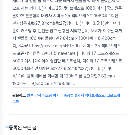
채비가 내 발밑 물 밖으로 나올 때까지 핸들을 몇 바퀴 돌렸는지 속
으로 세는 겁니다.[ 시마노 25 액티브캐스트 1080 예시 ]국민 원투
릴이죠! 튼튼함의 대명사 시마노 25 액티브캐스트 1080의 1회전
권사량은 &#x27;84cm&#x27;입니다. (기어비 3.5:1 )만약 여러
분이 캐스팅 후 텐션을 잡고 릴링을 시작했는데, 채비가 회수될 때까
지 핸들을 100바퀴 돌렸다면? 84cm x 100바퀴 = 8,400cm =
즉, 84m! https://naver.me/5FE1H9Lc 시마노 25 액티브 캐스
트 표준사양 원투 스피닝 릴 naver.me [ 다이와 17 크로스캐스트
5000 예시 ]다이와의 영원한 베스트셀러, 다이와 17 크로스캐스트
5000 1회전 권사량은 &#x27;82cm&#x27;입니다. (기어비
4.1:1)이 릴로 채비를 회수할 때 120바퀴를 돌렸다면? 82cm x
120바퀴 = 9,840cm = 약 98.4m
...
원문링크
원투 낚시 캐스팅 비거리 측정법 3가지 액티브캐스트, 크로스캐
스트
등록된 모든 글