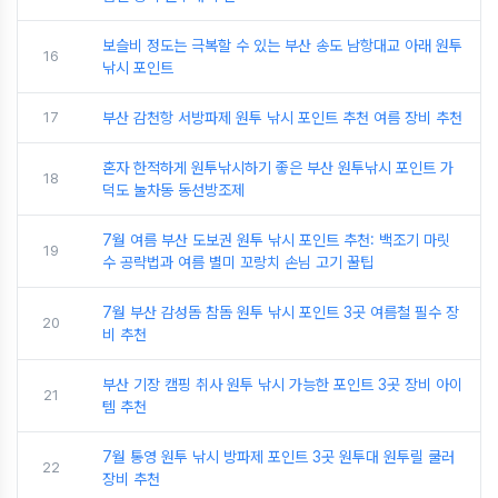
보슬비 정도는 극복할 수 있는 부산 송도 남항대교 아래 원투
16
낚시 포인트
17
부산 감천항 서방파제 원투 낚시 포인트 추천 여름 장비 추천
혼자 한적하게 원투낚시하기 좋은 부산 원투낚시 포인트 가
18
덕도 눌차동 동선방조제
7월 여름 부산 도보권 원투 낚시 포인트 추천: 백조기 마릿
19
수 공략법과 여름 별미 꼬랑치 손님 고기 꿀팁
7월 부산 감성돔 참돔 원투 낚시 포인트 3곳 여름철 필수 장
20
비 추천
부산 기장 캠핑 취사 원투 낚시 가능한 포인트 3곳 장비 아이
21
템 추천
7월 통영 원투 낚시 방파제 포인트 3곳 원투대 원투릴 쿨러
22
장비 추천