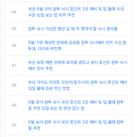
부산 6월 우럭 원투 낚시 포인트 3곳 채비 및 팁 물때 수심
44
수온 입질 보는 법 미끼 추천
45
원투 낚시 가능한 펜션 갈 때 꼭 챙겨야 할 낚시 준비물
6월 기장 죽성항 방파제 감성돔 원투 낚시채비 미끼 수심 원
46
투대, 다이와 버킷햇
부산 송정 해변 방파제 보리멸 냉장고 성지 포인트 원투 낚시
47
채비 장비 추천
부산 가덕도 외양포 꼬랑치(등가시치) 원투 낚시 포인트 채비
48
입질 물때 습성 먹는 방법
6월 광어 원투 낚시 부산 포인트 3곳 채비 및 팁 물때 원투
49
릴 추천 입질 보는 법 텐션 잡는 법
6월 농어 원투 낚시 부산 포인트 3곳 채비 및 팁 물때 원투
50
릴 추천