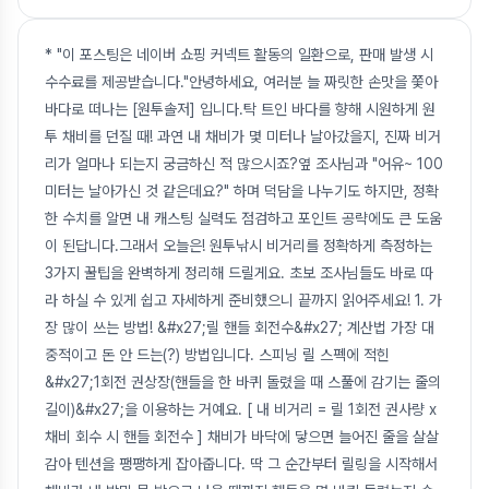
* "이 포스팅은 네이버 쇼핑 커넥트 활동의 일환으로, 판매 발생 시
수수료를 제공받습니다."안녕하세요, 여러분 늘 짜릿한 손맛을 쫓아
바다로 떠나는 [원투솔저] 입니다.탁 트인 바다를 향해 시원하게 원
투 채비를 던질 때! 과연 내 채비가 몇 미터나 날아갔을지, 진짜 비거
리가 얼마나 되는지 궁금하신 적 많으시죠?옆 조사님과 "어유~ 100
미터는 날아가신 것 같은데요?" 하며 덕담을 나누기도 하지만, 정확
한 수치를 알면 내 캐스팅 실력도 점검하고 포인트 공략에도 큰 도움
이 된답니다.그래서 오늘은! 원투낚시 비거리를 정확하게 측정하는
3가지 꿀팁을 완벽하게 정리해 드릴게요. 초보 조사님들도 바로 따
라 하실 수 있게 쉽고 자세하게 준비했으니 끝까지 읽어주세요! 1. 가
장 많이 쓰는 방법! &#x27;릴 핸들 회전수&#x27; 계산법 가장 대
중적이고 돈 안 드는(?) 방법입니다. 스피닝 릴 스펙에 적힌
&#x27;1회전 권상장(핸들을 한 바퀴 돌렸을 때 스풀에 감기는 줄의
길이)&#x27;을 이용하는 거예요. [ 내 비거리 = 릴 1회전 권사량 x
채비 회수 시 핸들 회전수 ] 채비가 바닥에 닿으면 늘어진 줄을 살살
감아 텐션을 팽팽하게 잡아줍니다. 딱 그 순간부터 릴링을 시작해서