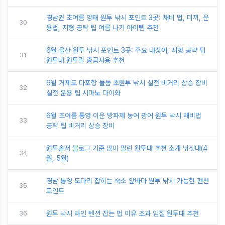
경남권 초여름 양태 원투 낚시 포인트 3곳: 채비 법, 미끼, 운
30
용법, 지형 공략 팁 여름 나기 아이템 추천
6월 울산 원투 낚시 포인트 3곳: 주요 대상어, 지형 공략 팁
31
원투대 원투릴 중급자용 추천
6월 거제도 다포항 돌돔 초원투 낚시 실전 비거리 상승 장비
32
실전 운용 팁 시마노 다이와
6월 초여름 통영 이운 방파제 농어 광어 원투 낚시 채비법
33
공략 팁 비거리 상승 장비
원투솔저 블로그 기준 많이 팔린 원투대 추천 소개 낚싯대(4
34
월, 5월)
경남 통영 도다리 잡히는 숙소 앞바다 원투 낚시 가능한 펜션
35
포인트
36
원투 낚시 라인 텐션 잡는 법 이유 조과 입질 원투대 추천