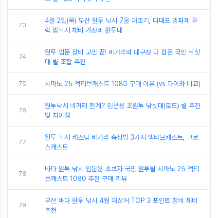
4월 2일(목) 부산 원투 낚시 7물 대조기, 다대포 방파제 우
73
럭 짬낚시 채비 가성비 원투대
원투 입문 장비 고민 끝! 비거리와 내구성 다 잡은 국민 낚싯
74
대 릴 조합 추천
75
시마노 25 액티브캐스트 1080 구매 이유 (vs 다이와 비교)
원투낚시 비거리 한계? 입문용 초원투 낚싯대(로드) 릴 추천
76
및 차이점
원투 낚시 캐스팅 비거리 측정법 3가지 액티브캐스트, 크로
77
스캐스트
바다 원투 낚시 입문용 초보자 국민 원투릴 시마노 25 액티
78
브캐스트 1080 추천 구매 리뷰
부산 바다 원투 낚시 4월 대상어 TOP 3 포인트 장비 채비
79
추천