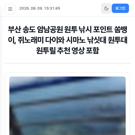
2026. 08. 09. 15:31:46
로그인
부산 송도 암남공원 원투 낚시 포인트 쏨뱅
이, 쥐노래미 다이와 시마노 낚싯대 원투대
원투릴 추천 영상 포함