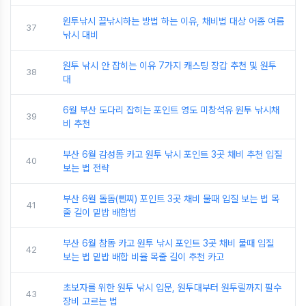
원투낚시 끌낚시하는 방법 하는 이유, 채비법 대상 어종 여름
37
낚시 대비
원투 낚시 안 잡히는 이유 7가지 캐스팅 장갑 추천 및 원투
38
대
6월 부산 도다리 잡히는 포인트 영도 미창석유 원투 낚시채
39
비 추천
부산 6월 감성돔 카고 원투 낚시 포인트 3곳 채비 추천 입질
40
보는 법 전략
부산 6월 돌돔(뻰찌) 포인트 3곳 채비 물때 입질 보는 법 목
41
줄 길이 밑밥 배합법
부산 6월 참돔 카고 원투 낚시 포인트 3곳 채비 물때 입질
42
보는 법 밑밥 배합 비율 목줄 길이 추천 카고
초보자를 위한 원투 낚시 입문, 원투대부터 원투릴까지 필수
43
장비 고르는 법