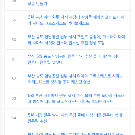
58
상승 만들기
6월 부산 야간 원투 낚시 붕장어 감성돔 채비법 포인트 다이
59
와 시마노 크로스캐스트 액티브캐스트
부산 송도 암남공원 원투 낚시 포인트 쏨뱅이, 쥐노래미 다이
60
와 시마노 낚싯대 원투대 원투릴 추천 영상 포함
부산 5월 송도 암남공원 원투 낚시 추천 물때 대상어 장비
61
원투대 원투릴 낚싯대
부산 송도 암남공원 원투 낚시 다이와 크로스캐스트 시마노
62
액티브캐스트 보리멸 조과 캐스팅 영상
5월 부산 서방파제 원투 낚시 수심 물때 추천 도다리 쥐노래
63
미 붕장어 다이와 크로스캐스트 시마노 액티브캐스트
5월 기장 원투 낚시 지형 특징 물때 대상 어종 원투대 빡대
64
원투릴 추천
부산 카고 원투 낚시채비 포인트 3곳 방파제 짬낚시 감성돔