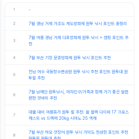
1
-
2
7월 경남 거제 가조도 계도방파제 원투 낚시 포인트 총정리
7월 여름 경남 거제 다포방파제 원투 낚시 + 캠핑 포인트 추
3
천
4
7월 부산 기장 문중방파제 원투 낚시 포인트 추천
전남 여수 국동항수변공원 원투 낚시 추천 포인트 원투대 원
5
투릴 추천
7월 남해안 원투낚시, 여자친구/가족과 함께 가기 좋은 발판
6
편한 갯바위 추천
대물 대비 여름휴가 원투 릴 추천: 올 블랙 다이와 17 크로스
7
캐스트 vs 드랙력 20kg 시마노 25 액캐
7월 부산 하모 갯장어 원투 낚시 가덕도 천성항 포인트 추천
8
원투릴 원투대 추천