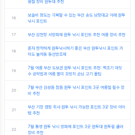
름철 장비 원투대 추천
보슬비 정도는 극복할 수 있는 부산 송도 남항대교 아래 원투
16
낚시 포인트
17
부산 감천항 서방파제 원투 낚시 포인트 추천 여름 장비 추천
혼자 한적하게 원투낚시하기 좋은 부산 원투낚시 포인트 가
18
덕도 눌차동 동선방조제
7월 여름 부산 도보권 원투 낚시 포인트 추천: 백조기 마릿
19
수 공략법과 여름 별미 꼬랑치 손님 고기 꿀팁
7월 부산 감성돔 참돔 원투 낚시 포인트 3곳 여름철 필수 장
20
비 추천
부산 기장 캠핑 취사 원투 낚시 가능한 포인트 3곳 장비 아이
21
템 추천
7월 통영 원투 낚시 방파제 포인트 3곳 원투대 원투릴 쿨러
22
장비 추천