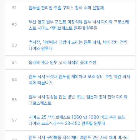
51
원투릴 관리법 오일 구리스 정비 수리 윤활제
부산 영도 원투 포인트 미창석유 원투 낚시 다이와 크로스캐
52
스트 시마노 액티브캐스트 원투대 원투릴
백사장, 해변에서 대광어 노리는 원투 낚시, 채비 장비 전략
53
다이와 원투대
54
물때의 뜻과 원투 낚시 최적의 물때 추천
원투 낚시 낚싯대 원투릴 제외하고 보조 장비 추천 웨건 의자
55
체어 태클박스
원투 낚시 감성돔 잡는 방법 초보, 입문자 공략 전략 다이와
56
크로스캐스트
시마노 25 액티브캐스트 1060 vs 1080 비교 추천 로드
57
다이와 크로스캐스트 33-450 원투릴 원투대
원투 낚시 구멍봉돌 자작 채비 초원투 2단 자작 채비 비거리