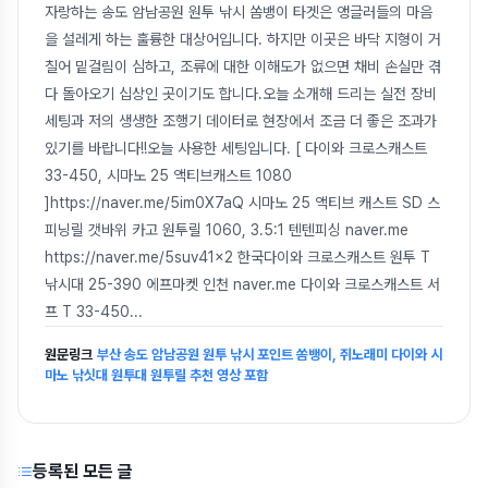
자랑하는 송도 암남공원 원투 낚시 쏨뱅이 타겟은 앵글러들의 마음
을 설레게 하는 훌륭한 대상어입니다. 하지만 이곳은 바닥 지형이 거
칠어 밑걸림이 심하고, 조류에 대한 이해도가 없으면 채비 손실만 겪
다 돌아오기 십상인 곳이기도 합니다.오늘 소개해 드리는 실전 장비
세팅과 저의 생생한 조행기 데이터로 현장에서 조금 더 좋은 조과가
있기를 바랍니다!!오늘 사용한 세팅입니다. [ 다이와 크로스캐스트
33-450, 시마노 25 액티브캐스트 1080
]https://naver.me/5im0X7aQ 시마노 25 액티브 캐스트 SD 스
피닝릴 갯바위 카고 원투릴 1060, 3.5:1 텐텐피싱 naver.me
https://naver.me/5suv41x2 한국다이와 크로스캐스트 원투 T
낚시대 25-390 에프마켓 인천 naver.me 다이와 크로스캐스트 서
프 T 33-450
...
원문링크
부산 송도 암남공원 원투 낚시 포인트 쏨뱅이, 쥐노래미 다이와 시
마노 낚싯대 원투대 원투릴 추천 영상 포함
등록된 모든 글