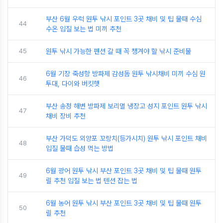
부산 6월 우럭 원투 낚시 포인트 3곳 채비 및 팁 물때 수심
44
수온 입질 보는 법 미끼 추천
45
원투 낚시 가능한 펜션 갈 때 꼭 챙겨야 할 낚시 준비물
6월 기장 죽성항 방파제 감성돔 원투 낚시채비 미끼 수심 원
46
투대, 다이와 버킷햇
부산 송정 해변 방파제 보리멸 냉장고 성지 포인트 원투 낚시
47
채비 장비 추천
부산 가덕도 외양포 꼬랑치(등가시치) 원투 낚시 포인트 채비
48
입질 물때 습성 먹는 방법
6월 광어 원투 낚시 부산 포인트 3곳 채비 및 팁 물때 원투
49
릴 추천 입질 보는 법 텐션 잡는 법
6월 농어 원투 낚시 부산 포인트 3곳 채비 및 팁 물때 원투
50
릴 추천