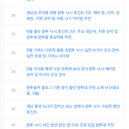
경남권 초여름 양태 원투 낚시 포인트 3곳: 채비 법, 미끼, 운
30
용법, 지형 공략 팁 여름 나기 아이템 추천
6월 울산 원투 낚시 포인트 3곳: 주요 대상어, 지형 공략 팁
31
원투대 원투릴 중급자용 추천
6월 거제도 다포항 돌돔 초원투 낚시 실전 비거리 상승 장비
32
실전 운용 팁 시마노 다이와
6월 초여름 통영 이운 방파제 농어 광어 원투 낚시 채비법
33
공략 팁 비거리 상승 장비
원투솔저 블로그 기준 많이 팔린 원투대 추천 소개 낚싯대(4
34
월, 5월)
경남 통영 도다리 잡히는 숙소 앞바다 원투 낚시 가능한 펜션
35
포인트
36
원투 낚시 라인 텐션 잡는 법 이유 조과 입질 원투대 추천