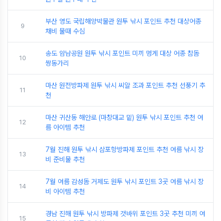
부산 영도 국립해양박물관 원투 낚시 포인트 추천 대상어종
9
채비 물때 수심
송도 암남공원 원투 낚시 포인트 미끼 멍게 대상 어종 참돔
10
쌍동가리
마산 원전방파제 원투 낚시 씨알 조과 포인트 추천 선풍기 추
11
천
마산 귀산동 해안로 (마창대교 밑) 원투 낚시 포인트 추천 여
12
름 아이템 추천
7월 진해 원투 낚시 삼포항방파제 포인트 추천 여름 낚시 장
13
비 준비물 추천
7월 여름 감성돔 거제도 원투 낚시 포인트 3곳 여름 낚시 장
14
비 아이템 추천
경남 진해 원투 낚시 방파제 갯바위 포인트 3곳 추천 미끼 여
15