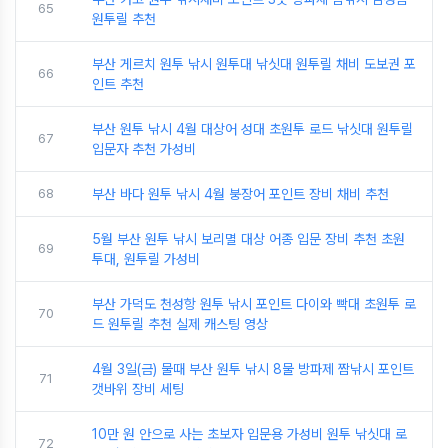
65
원투릴 추천
부산 게르치 원투 낚시 원투대 낚싯대 원투릴 채비 도보권 포
66
인트 추천
부산 원투 낚시 4월 대상어 성대 초원투 로드 낚싯대 원투릴
67
입문자 추천 가성비
68
부산 바다 원투 낚시 4월 붕장어 포인트 장비 채비 추천
5월 부산 원투 낚시 보리멸 대상 어종 입문 장비 추천 초원
69
투대, 원투릴 가성비
부산 가덕도 천성항 원투 낚시 포인트 다이와 빡대 초원투 로
70
드 원투릴 추천 실제 캐스팅 영상
4월 3일(금) 물때 부산 원투 낚시 8물 방파제 짬낚시 포인트
71
갯바위 장비 세팅
10만 원 안으로 사는 초보자 입문용 가성비 원투 낚싯대 로
72