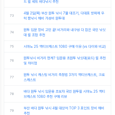
드 릴 세트 바다낚시 추천
4월 2일(목) 부산 원투 낚시 7물 대조기, 다대포 방파제 우
73
럭 짬낚시 채비 가성비 원투대
원투 입문 장비 고민 끝! 비거리와 내구성 다 잡은 국민 낚싯
74
대 릴 조합 추천
75
시마노 25 액티브캐스트 1080 구매 이유 (vs 다이와 비교)
원투낚시 비거리 한계? 입문용 초원투 낚싯대(로드) 릴 추천
76
및 차이점
원투 낚시 캐스팅 비거리 측정법 3가지 액티브캐스트, 크로
77
스캐스트
바다 원투 낚시 입문용 초보자 국민 원투릴 시마노 25 액티
78
브캐스트 1080 추천 구매 리뷰
부산 바다 원투 낚시 4월 대상어 TOP 3 포인트 장비 채비
79
추천