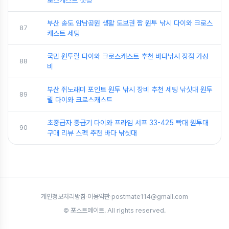
로스캐스트 셋팅
부산 송도 암남공원 생활 도보권 짬 원투 낚시 다이와 크로스
87
캐스트 세팅
국민 원투릴 다이와 크로스캐스트 추천 바다낚시 장점 가성
88
비
부산 쥐노래미 포인트 원투 낚시 장비 추천 세팅 낚싯대 원투
89
릴 다이와 크로스캐스트
초중급자 중급기 다이와 프라임 서프 33-425 빡대 원투대
90
구매 리뷰 스펙 추천 바다 낚싯대
개인정보처리방침
·
이용약관
·
postmate114@gmail.com
© 포스트메이트. All rights reserved.