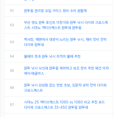
51
원투릴 관리법 오일 구리스 정비 수리 윤활제
부산 영도 원투 포인트 미창석유 원투 낚시 다이와 크로스캐
52
스트 시마노 액티브캐스트 원투대 원투릴
백사장, 해변에서 대광어 노리는 원투 낚시, 채비 장비 전략
53
다이와 원투대
54
물때의 뜻과 원투 낚시 최적의 물때 추천
원투 낚시 낚싯대 원투릴 제외하고 보조 장비 추천 웨건 의자
55
체어 태클박스
원투 낚시 감성돔 잡는 방법 초보, 입문자 공략 전략 다이와
56
크로스캐스트
시마노 25 액티브캐스트 1060 vs 1080 비교 추천 로드
57
다이와 크로스캐스트 33-450 원투릴 원투대