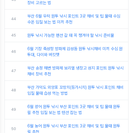
장비 고르는 법
부산 6월 우럭 원투 낚시 포인트 3곳 채비 및 팁 물때 수심
44
수온 입질 보는 법 미끼 추천
45
원투 낚시 가능한 펜션 갈 때 꼭 챙겨야 할 낚시 준비물
6월 기장 죽성항 방파제 감성돔 원투 낚시채비 미끼 수심 원
46
투대, 다이와 버킷햇
부산 송정 해변 방파제 보리멸 냉장고 성지 포인트 원투 낚시
47
채비 장비 추천
부산 가덕도 외양포 꼬랑치(등가시치) 원투 낚시 포인트 채비
48
입질 물때 습성 먹는 방법
6월 광어 원투 낚시 부산 포인트 3곳 채비 및 팁 물때 원투
49
릴 추천 입질 보는 법 텐션 잡는 법
6월 농어 원투 낚시 부산 포인트 3곳 채비 및 팁 물때 원투
50
릴 추천