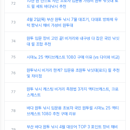
10만 원 안으로 사는 초보자 입문용 가성비 원투 낚싯대 로
72
드 릴 세트 바다낚시 추천
4월 2일(목) 부산 원투 낚시 7물 대조기, 다대포 방파제 우
73
럭 짬낚시 채비 가성비 원투대
원투 입문 장비 고민 끝! 비거리와 내구성 다 잡은 국민 낚싯
74
대 릴 조합 추천
75
시마노 25 액티브캐스트 1080 구매 이유 (vs 다이와 비교)
원투낚시 비거리 한계? 입문용 초원투 낚싯대(로드) 릴 추천
76
및 차이점
원투 낚시 캐스팅 비거리 측정법 3가지 액티브캐스트, 크로
77
스캐스트
바다 원투 낚시 입문용 초보자 국민 원투릴 시마노 25 액티
78
브캐스트 1080 추천 구매 리뷰
부산 바다 원투 낚시 4월 대상어 TOP 3 포인트 장비 채비
79