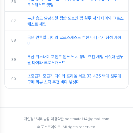
86
로스캐스트 셋팅
부산 송도 암남공원 생활 도보권 짬 원투 낚시 다이와 크로스
87
캐스트 세팅
국민 원투릴 다이와 크로스캐스트 추천 바다낚시 장점 가성
88
비
부산 쥐노래미 포인트 원투 낚시 장비 추천 세팅 낚싯대 원투
89
릴 다이와 크로스캐스트
초중급자 중급기 다이와 프라임 서프 33-425 빡대 원투대
90
구매 리뷰 스펙 추천 바다 낚싯대
개인정보처리방침
·
이용약관
·
postmate114@gmail.com
© 포스트메이트. All rights reserved.