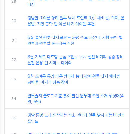
29
낚시
경남권 초여름 양태 원투 낚시 포인트 3곳: 채비 법, 미끼, 운
30
용법, 지형 공략 팁 여름 나기 아이템 추천
6월 울산 원투 낚시 포인트 3곳: 주요 대상어, 지형 공략 팁
31
원투대 원투릴 중급자용 추천
6월 거제도 다포항 돌돔 초원투 낚시 실전 비거리 상승 장비
32
실전 운용 팁 시마노 다이와
6월 초여름 통영 이운 방파제 농어 광어 원투 낚시 채비법
33
공략 팁 비거리 상승 장비
원투솔저 블로그 기준 많이 팔린 원투대 추천 소개 낚싯대(4
34
월, 5월)
경남 통영 도다리 잡히는 숙소 앞바다 원투 낚시 가능한 펜션
35
포인트