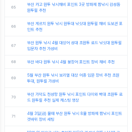
부산 카고 원투 낚시채비 포인트 3곳 방파제 짬낚시 감성돔
65
원투릴 추천
부산 게르치 원투 낚시 원투대 낚싯대 원투릴 채비 도보권 포
66
인트 추천
부산 원투 낚시 4월 대상어 성대 초원투 로드 낚싯대 원투릴
67
입문자 추천 가성비
68
부산 바다 원투 낚시 4월 붕장어 포인트 장비 채비 추천
5월 부산 원투 낚시 보리멸 대상 어종 입문 장비 추천 초원
69
투대, 원투릴 가성비
부산 가덕도 천성항 원투 낚시 포인트 다이와 빡대 초원투 로
70
드 원투릴 추천 실제 캐스팅 영상
4월 3일(금) 물때 부산 원투 낚시 8물 방파제 짬낚시 포인트
71
갯바위 장비 세팅