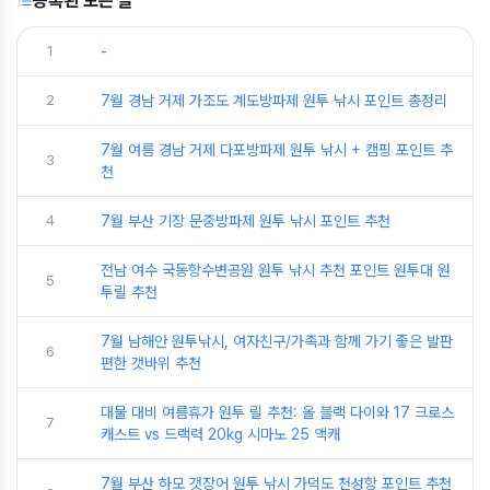
등록된 모든 글
1
-
2
7월 경남 거제 가조도 계도방파제 원투 낚시 포인트 총정리
7월 여름 경남 거제 다포방파제 원투 낚시 + 캠핑 포인트 추
3
천
4
7월 부산 기장 문중방파제 원투 낚시 포인트 추천
전남 여수 국동항수변공원 원투 낚시 추천 포인트 원투대 원
5
투릴 추천
7월 남해안 원투낚시, 여자친구/가족과 함께 가기 좋은 발판
6
편한 갯바위 추천
대물 대비 여름휴가 원투 릴 추천: 올 블랙 다이와 17 크로스
7
캐스트 vs 드랙력 20kg 시마노 25 액캐
7월 부산 하모 갯장어 원투 낚시 가덕도 천성항 포인트 추천