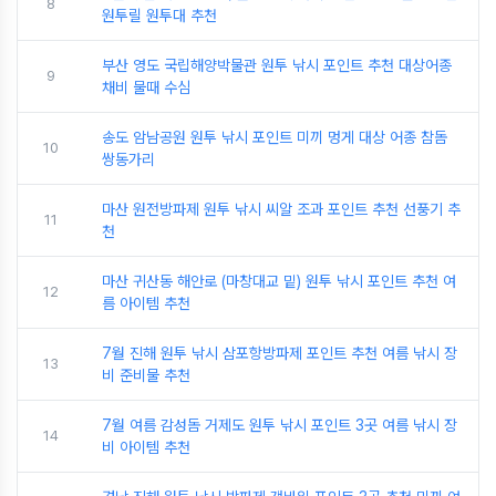
8
원투릴 원투대 추천
부산 영도 국립해양박물관 원투 낚시 포인트 추천 대상어종
9
채비 물때 수심
송도 암남공원 원투 낚시 포인트 미끼 멍게 대상 어종 참돔
10
쌍동가리
마산 원전방파제 원투 낚시 씨알 조과 포인트 추천 선풍기 추
11
천
마산 귀산동 해안로 (마창대교 밑) 원투 낚시 포인트 추천 여
12
름 아이템 추천
7월 진해 원투 낚시 삼포항방파제 포인트 추천 여름 낚시 장
13
비 준비물 추천
7월 여름 감성돔 거제도 원투 낚시 포인트 3곳 여름 낚시 장
14
비 아이템 추천