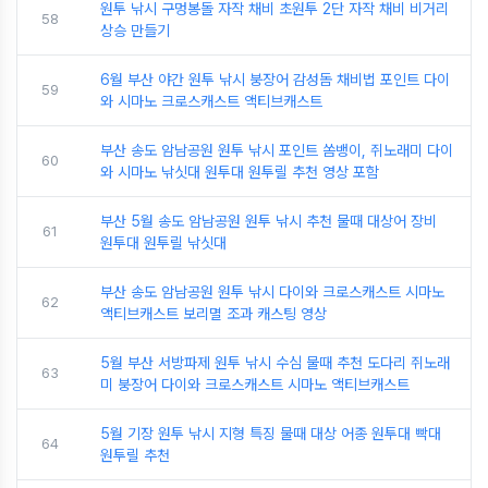
원투 낚시 구멍봉돌 자작 채비 초원투 2단 자작 채비 비거리
58
상승 만들기
6월 부산 야간 원투 낚시 붕장어 감성돔 채비법 포인트 다이
59
와 시마노 크로스캐스트 액티브캐스트
부산 송도 암남공원 원투 낚시 포인트 쏨뱅이, 쥐노래미 다이
60
와 시마노 낚싯대 원투대 원투릴 추천 영상 포함
부산 5월 송도 암남공원 원투 낚시 추천 물때 대상어 장비
61
원투대 원투릴 낚싯대
부산 송도 암남공원 원투 낚시 다이와 크로스캐스트 시마노
62
액티브캐스트 보리멸 조과 캐스팅 영상
5월 부산 서방파제 원투 낚시 수심 물때 추천 도다리 쥐노래
63
미 붕장어 다이와 크로스캐스트 시마노 액티브캐스트
5월 기장 원투 낚시 지형 특징 물때 대상 어종 원투대 빡대
64
원투릴 추천