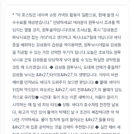
* "이 포스팅은 네이버 쇼핑 커넥트 활동의 일환으로, 판매 발생 시
수수료를 제공받습니다." 안녕하세요! 여러분의 원투낚시 조과를 책
임지는 열혈 코치, 원투솔저입니다!초보 조사님들, 혹시 "감성돔은
찌낚시로만 잡는 거다"라고 생각하고 계시나요?절대 아닙니다! 바닥
층을 배회하는 감성돔의 습성을 역이용하면, 원투낚시야말로 감성돔
을 직공할 수 있는 가장 강력한 무기가 됩니다.오늘은 초보자도 원투
낚시로 은빛 감성돔을 당당하게 낚아 올릴 수 있는 확실한 공략법을
코칭 해 드리겠습니다. ◆ 감성돔 원투낚시, 도대체 언제가 좋을까?
감성돔 낚시는 &#x27;타이밍&#x27;이 생명입니다. 아무리 비싼
채비를 던져놔도 바다가 도와주지 않으면 꽝입니다.● 물때: 바닥이
뒤집혀 먹잇감이 떠오르는 &#x27;사리 전후&#x27;의 물때가 압도
적으로 유리함● 시간대: 동이 트는 이른 새벽이나, 어둠이 깔리기
시작하는 해 질 녘 피딩 타임● 상황: 바다가 호수처럼 잔잔한 날보
다, 파고가 약간 있어 물색이 탁해진 날→ 조건이 복잡하다면 딱 하
나만 기억하세요. 물이 힘차게 밀려 들어오는 &#x27;들물 타임
&#x27;에 집중 공략하는 것을 강력히 추천합니다! ◆ 실전 채비 세