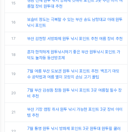
경남 진해 원투 낚시 방파제 갯바위 포인트 3곳 추천 미끼 여
15
름철 장비 원투대 추천
보슬비 정도는 극복할 수 있는 부산 송도 남항대교 아래 원투
16
낚시 포인트
17
부산 감천항 서방파제 원투 낚시 포인트 추천 여름 장비 추천
혼자 한적하게 원투낚시하기 좋은 부산 원투낚시 포인트 가
18
덕도 눌차동 동선방조제
7월 여름 부산 도보권 원투 낚시 포인트 추천: 백조기 마릿
19
수 공략법과 여름 별미 꼬랑치 손님 고기 꿀팁
7월 부산 감성돔 참돔 원투 낚시 포인트 3곳 여름철 필수 장
20
비 추천
부산 기장 캠핑 취사 원투 낚시 가능한 포인트 3곳 장비 아이
21
템 추천
7월 통영 원투 낚시 방파제 포인트 3곳 원투대 원투릴 쿨러
22