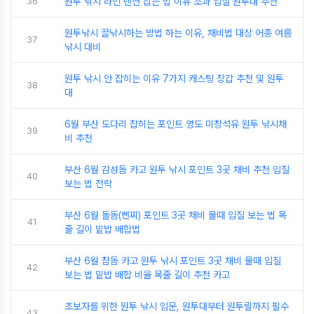
36
원투 낚시 라인 텐션 잡는 법 이유 조과 입질 원투대 추천
원투낚시 끌낚시하는 방법 하는 이유, 채비법 대상 어종 여름
37
낚시 대비
원투 낚시 안 잡히는 이유 7가지 캐스팅 장갑 추천 및 원투
38
대
6월 부산 도다리 잡히는 포인트 영도 미창석유 원투 낚시채
39
비 추천
부산 6월 감성돔 카고 원투 낚시 포인트 3곳 채비 추천 입질
40
보는 법 전략
부산 6월 돌돔(뻰찌) 포인트 3곳 채비 물때 입질 보는 법 목
41
줄 길이 밑밥 배합법
부산 6월 참돔 카고 원투 낚시 포인트 3곳 채비 물때 입질
42
보는 법 밑밥 배합 비율 목줄 길이 추천 카고
초보자를 위한 원투 낚시 입문, 원투대부터 원투릴까지 필수
43