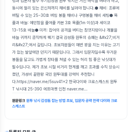
팅과 입문자 필수 무기감성돔 원투 낚시는 거친 바닥을 버텨야 하고,
동시에 멀리 있는 은신처까지 채비를 날려야 합니다.● 채비: 조류에
버틸 수 있는 25~30호 버림 봉돌 채비나 구멍봉돌 채비 세팅● 목
줄과 바늘: 예민함을 줄여줄 카본 3호 목줄(1m 이상)과 세이코
13~15호 바늘● 미끼: 잡어의 공격을 버티는 참갯지렁이나 개불을
바늘 귀까지 큼직하게 꿰기 결국 감성돔 원투의 승패는 &#x27;비거
리&#x27;에서 갈립니다. 초보자분들이 매번 꽝을 치는 이유는 고기
가 없는 발앞에만 던지기 때문입니다. 그래서 입문자일수록 무거운
봉돌을 달고도 가볍게 장타를 쳐낼 수 있는 허리 힘 좋은 낚싯대가
필수입니다. 제가 초보 시절 비거리 한계를 깨고 조과를 수직 상승시
켰던, 가성비 끝판왕 국민 원투대를 강력히 추천합니
다.https://naver.me/5suv41x2 한국다이와 크로스캐스트 원투
T 낚시대 25-390 에프마켓 인천 naver.me
...
원문링크
원투 낚시 감성돔 잡는 방법 초보, 입문자 공략 전략 다이와 크로
스캐스트