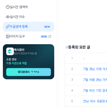
실시간 검색어
실시간 이슈
구글검색 등록
NEW
이미지 도구
NEW
등록된 모든 글
캐시큐브
일상이 포인트가 되는 앱
1
-
쇼핑 경유
각종 미션으로 적립
2
7월 경남 거제 가
앱다운로드 ㄱㄱ?
→
3
7월 여름 경남 거
4
7월 부산 기장 문
5
전남 여수 국동항