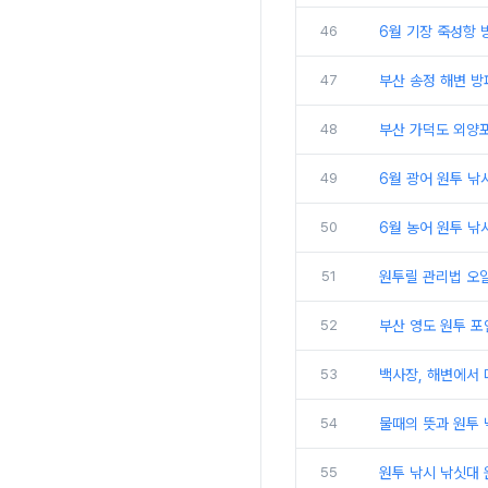
46
6월 기장 죽성항 
47
부산 송정 해변 방
48
부산 가덕도 외양포
49
6월 광어 원투 낚
50
6월 농어 원투 낚
51
원투릴 관리법 오일
52
부산 영도 원투 
53
백사장, 해변에서 
54
물때의 뜻과 원투 
55
원투 낚시 낚싯대 