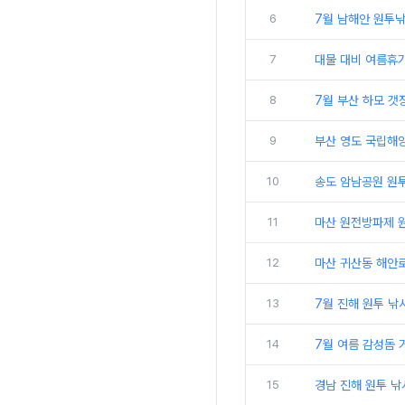
6
7월 남해안 원투낚
7
대물 대비 여름휴가 
8
7월 부산 하모 갯
9
부산 영도 국립해양
10
송도 암남공원 원투
11
마산 원전방파제 원
12
마산 귀산동 해안로
13
7월 진해 원투 낚
14
7월 여름 감성돔 
15
경남 진해 원투 낚