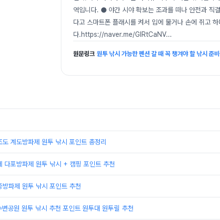
역입니다. ● 야간 시야 확보는 조과를 떠나 안전과 직
다고 스마트폰 플래시를 켜서 입에 물거나 손에 쥐고 
다.https://naver.me/GlRtCaNV
...
원문링크
원투 낚시 가능한 펜션 갈 때 꼭 챙겨야 할 낚시 준
조도 계도방파제 원투 낚시 포인트 총정리
제 다포방파제 원투 낚시 + 캠핑 포인트 추천
중방파제 원투 낚시 포인트 추천
수변공원 원투 낚시 추천 포인트 원투대 원투릴 추천