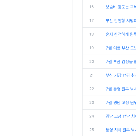
16
보슬비 정도는 극복
17
부산 감천항 서방파
18
혼자 한적하게 원
19
7월 여름 부산 도
20
7월 부산 감성돔 
21
부산 기장 캠핑 취
22
7월 통영 원투 낚
23
7월 경남 고성 원
24
경남 고성 캠낚 차
25
통영 차박 원투 낚