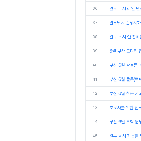
36
원투 낚시 라인 텐
37
원투낚시 끌낚시하는
38
원투 낚시 안 잡히
39
6월 부산 도다리 
40
부산 6월 감성돔 
41
부산 6월 돌돔(뻰
42
부산 6월 참돔 카
43
초보자를 위한 원투
44
부산 6월 우럭 원
45
원투 낚시 가능한 