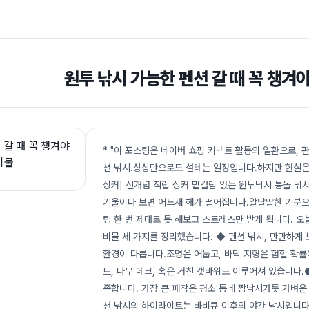
원투 낚시 가능한 펜션 갈 때 꼭 챙겨
* "이 포스팅은 네이버 쇼핑 커넥트 활동의 일환으로, 판
션 낚시.상상만으로도 설레는 일정입니다.하지만 현실은 상상
싱커] 신개념 직립 싱커 밑걸림 없는 원투낚시 봉돌 낚시
기울이다 보면 어느새 해가 떨어집니다.알딸딸한 기분으
팅 한 번 제대로 못 해보고 스트레스만 받게 됩니다. 오
비물 세 가지를 정리했습니다. ◆ 펜션 낚시, 만만하게
환경이 다릅니다.조명은 어둡고, 바닥 지형은 험할 확률
트, 나무 데크, 혹은 거친 갯바위로 이루어져 있습니다.●
족합니다. 가장 큰 패착은 평소 동네 짬낚시가듯 가벼운 
션 낚시의 하이라이트는 바비큐 이후의 야간 낚시입니다.