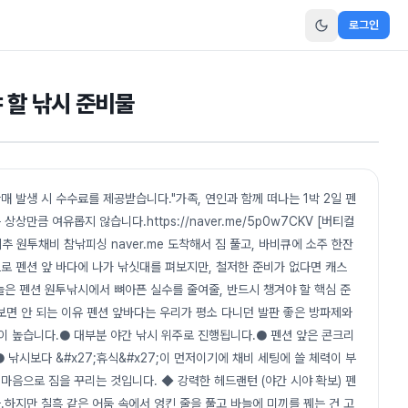
로그인
야 할 낚시 준비물
매 발생 시 수수료를 제공받습니다."가족, 연인과 함께 떠나는 1박 2일 펜
만큼 여유롭지 않습니다.https://naver.me/5p0w7CKV [버티컬
추 원투채비 참낚피싱 naver.me 도착해서 짐 풀고, 바비큐에 소주 한잔
로 펜션 앞 바다에 나가 낚싯대를 펴보지만, 철저한 준비가 없다면 캐스
늘은 펜션 원투낚시에서 뼈아픈 실수를 줄여줄, 반드시 챙겨야 할 핵심 준
 보면 안 되는 이유 펜션 앞바다는 우리가 평소 다니던 발판 좋은 방파제와
이 높습니다.● 대부분 야간 낚시 위주로 진행됩니다.● 펜션 앞은 콘크리
 낚시보다 &#x27;휴식&#x27;이 먼저이기에 채비 세팅에 쓸 체력이 부
마음으로 짐을 꾸리는 것입니다. ◆ 강력한 헤드랜턴 (야간 시야 확보) 펜
하지만 칠흑 같은 어둠 속에서 엉킨 줄을 풀고 바늘에 미끼를 꿰는 건 고