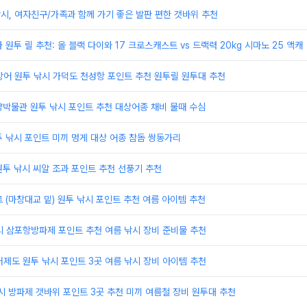
시, 여자친구/가족과 함께 가기 좋은 발판 편한 갯바위 추천
원투 릴 추천: 올 블랙 다이와 17 크로스캐스트 vs 드랙력 20kg 시마노 25 액캐
장어 원투 낚시 가덕도 천성항 포인트 추천 원투릴 원투대 추천
박물관 원투 낚시 포인트 추천 대상어종 채비 물때 수심
 낚시 포인트 미끼 멍게 대상 어종 참돔 쌍동가리
투 낚시 씨알 조과 포인트 추천 선풍기 추천
 (마창대교 밑) 원투 낚시 포인트 추천 여름 아이템 추천
시 삼포항방파제 포인트 추천 여름 낚시 장비 준비물 추천
거제도 원투 낚시 포인트 3곳 여름 낚시 장비 아이템 추천
시 방파제 갯바위 포인트 3곳 추천 미끼 여름철 장비 원투대 추천