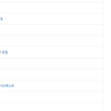
투대
상 포함
액티브캐스트