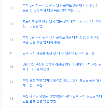
부산 6월 참돔 카고 원투 낚시 포인트 3곳 채비 물때 입질
42
보는 법 밑밥 배합 비율 목줄 길이 추천 카고
초보자를 위한 원투 낚시 입문, 원투대부터 원투릴까지 필수
43
장비 고르는 법
부산 6월 우럭 원투 낚시 포인트 3곳 채비 및 팁 물때 수심
44
수온 입질 보는 법 미끼 추천
45
원투 낚시 가능한 펜션 갈 때 꼭 챙겨야 할 낚시 준비물
6월 기장 죽성항 방파제 감성돔 원투 낚시채비 미끼 수심 원
46
투대, 다이와 버킷햇
부산 송정 해변 방파제 보리멸 냉장고 성지 포인트 원투 낚시
47
채비 장비 추천
부산 가덕도 외양포 꼬랑치(등가시치) 원투 낚시 포인트 채비
48
입질 물때 습성 먹는 방법