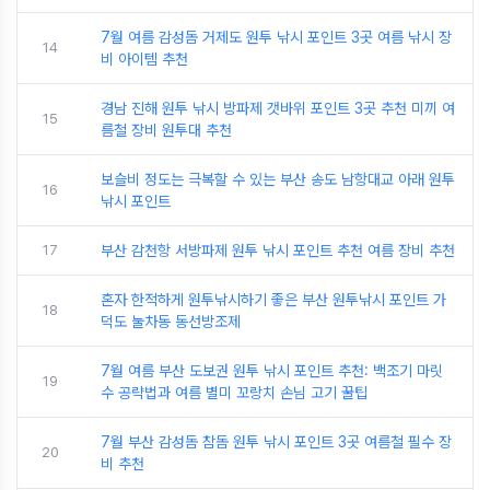
7월 여름 감성돔 거제도 원투 낚시 포인트 3곳 여름 낚시 장
14
비 아이템 추천
경남 진해 원투 낚시 방파제 갯바위 포인트 3곳 추천 미끼 여
15
름철 장비 원투대 추천
보슬비 정도는 극복할 수 있는 부산 송도 남항대교 아래 원투
16
낚시 포인트
17
부산 감천항 서방파제 원투 낚시 포인트 추천 여름 장비 추천
혼자 한적하게 원투낚시하기 좋은 부산 원투낚시 포인트 가
18
덕도 눌차동 동선방조제
7월 여름 부산 도보권 원투 낚시 포인트 추천: 백조기 마릿
19
수 공략법과 여름 별미 꼬랑치 손님 고기 꿀팁
7월 부산 감성돔 참돔 원투 낚시 포인트 3곳 여름철 필수 장
20
비 추천