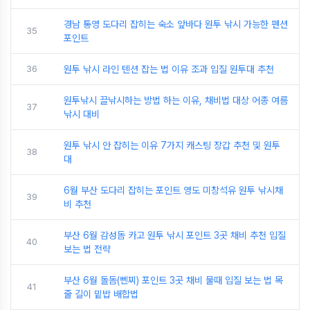
경남 통영 도다리 잡히는 숙소 앞바다 원투 낚시 가능한 펜션
35
포인트
36
원투 낚시 라인 텐션 잡는 법 이유 조과 입질 원투대 추천
원투낚시 끌낚시하는 방법 하는 이유, 채비법 대상 어종 여름
37
낚시 대비
원투 낚시 안 잡히는 이유 7가지 캐스팅 장갑 추천 및 원투
38
대
6월 부산 도다리 잡히는 포인트 영도 미창석유 원투 낚시채
39
비 추천
부산 6월 감성돔 카고 원투 낚시 포인트 3곳 채비 추천 입질
40
보는 법 전략
부산 6월 돌돔(뻰찌) 포인트 3곳 채비 물때 입질 보는 법 목
41
줄 길이 밑밥 배합법