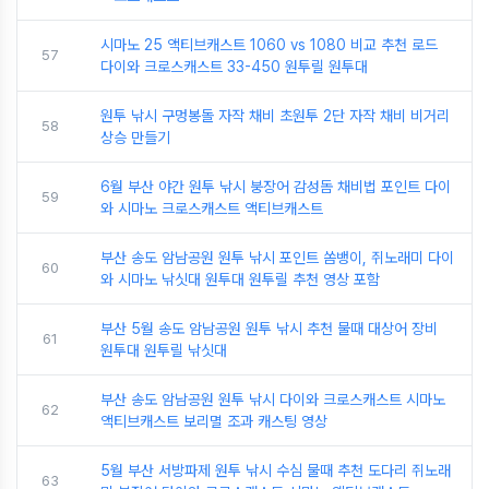
시마노 25 액티브캐스트 1060 vs 1080 비교 추천 로드
57
다이와 크로스캐스트 33-450 원투릴 원투대
원투 낚시 구멍봉돌 자작 채비 초원투 2단 자작 채비 비거리
58
상승 만들기
6월 부산 야간 원투 낚시 붕장어 감성돔 채비법 포인트 다이
59
와 시마노 크로스캐스트 액티브캐스트
부산 송도 암남공원 원투 낚시 포인트 쏨뱅이, 쥐노래미 다이
60
와 시마노 낚싯대 원투대 원투릴 추천 영상 포함
부산 5월 송도 암남공원 원투 낚시 추천 물때 대상어 장비
61
원투대 원투릴 낚싯대
부산 송도 암남공원 원투 낚시 다이와 크로스캐스트 시마노
62
액티브캐스트 보리멸 조과 캐스팅 영상
5월 부산 서방파제 원투 낚시 수심 물때 추천 도다리 쥐노래
63