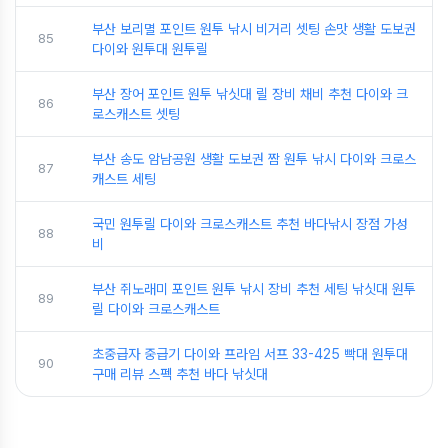
부산 보리멸 포인트 원투 낚시 비거리 셋팅 손맛 생활 도보권
85
다이와 원투대 원투릴
부산 장어 포인트 원투 낚싯대 릴 장비 채비 추천 다이와 크
86
로스캐스트 셋팅
부산 송도 암남공원 생활 도보권 짬 원투 낚시 다이와 크로스
87
캐스트 세팅
국민 원투릴 다이와 크로스캐스트 추천 바다낚시 장점 가성
88
비
부산 쥐노래미 포인트 원투 낚시 장비 추천 세팅 낚싯대 원투
89
릴 다이와 크로스캐스트
초중급자 중급기 다이와 프라임 서프 33-425 빡대 원투대
90
구매 리뷰 스펙 추천 바다 낚싯대