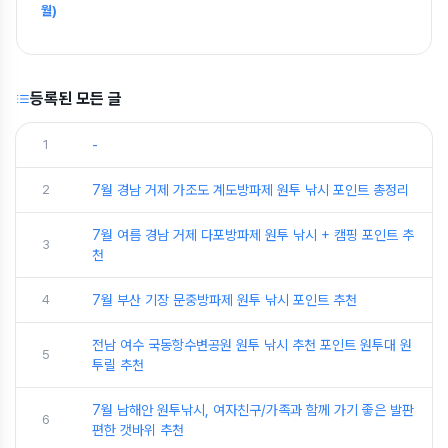
월)
등록된 모든 글
1
-
2
7월 경남 거제 가조도 계도방파제 원투 낚시 포인트 총정리
7월 여름 경남 거제 다포방파제 원투 낚시 + 캠핑 포인트 추
3
천
4
7월 부산 기장 문중방파제 원투 낚시 포인트 추천
전남 여수 국동항수변공원 원투 낚시 추천 포인트 원투대 원
5
투릴 추천
7월 남해안 원투낚시, 여자친구/가족과 함께 가기 좋은 발판
6
편한 갯바위 추천