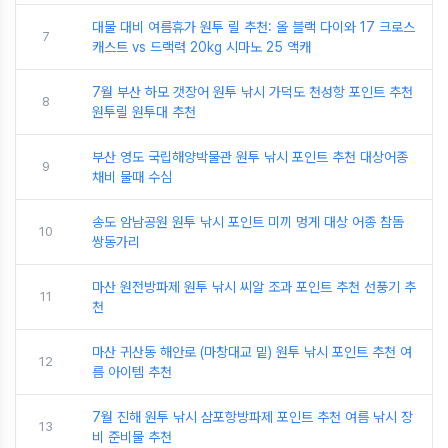
대물 대비 여름휴가 원투 릴 추천: 올 블랙 다이와 17 크로스
7
캐스트 vs 드랙력 20kg 시마노 25 액캐
7월 부산 하모 갯장어 원투 낚시 가덕도 천성항 포인트 추천
8
원투릴 원투대 추천
부산 영도 국립해양박물관 원투 낚시 포인트 추천 대상어종
9
채비 물때 수심
송도 암남공원 원투 낚시 포인트 미끼 멍게 대상 어종 참돔
10
쌍동가리
마산 원전방파제 원투 낚시 씨알 조과 포인트 추천 선풍기 추
11
천
마산 귀산동 해안로 (마창대교 밑) 원투 낚시 포인트 추천 여
12
름 아이템 추천
7월 진해 원투 낚시 삼포항방파제 포인트 추천 여름 낚시 장
13
비 준비물 추천