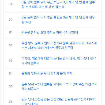
6월 광어 원투 낚시 부산 포인트 3곳 채비 및 팁 물때 원투
49
릴 추천 입질 보는 법 텐션 잡는 법
6월 농어 원투 낚시 부산 포인트 3곳 채비 및 팁 물때 원투
50
릴 추천
51
원투릴 관리법 오일 구리스 정비 수리 윤활제
부산 영도 원투 포인트 미창석유 원투 낚시 다이와 크로스캐
52
스트 시마노 액티브캐스트 원투대 원투릴
백사장, 해변에서 대광어 노리는 원투 낚시, 채비 장비 전략
53
다이와 원투대
54
물때의 뜻과 원투 낚시 최적의 물때 추천
원투 낚시 낚싯대 원투릴 제외하고 보조 장비 추천 웨건 의자
55
체어 태클박스
원투 낚시 감성돔 잡는 방법 초보, 입문자 공략 전략 다이와
56
크로스캐스트