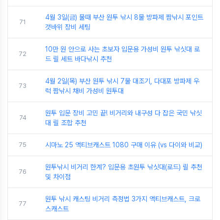
4월 3일(금) 물때 부산 원투 낚시 8물 방파제 짬낚시 포인트
71
갯바위 장비 세팅
10만 원 안으로 사는 초보자 입문용 가성비 원투 낚싯대 로
72
드 릴 세트 바다낚시 추천
4월 2일(목) 부산 원투 낚시 7물 대조기, 다대포 방파제 우
73
럭 짬낚시 채비 가성비 원투대
원투 입문 장비 고민 끝! 비거리와 내구성 다 잡은 국민 낚싯
74
대 릴 조합 추천
75
시마노 25 액티브캐스트 1080 구매 이유 (vs 다이와 비교)
원투낚시 비거리 한계? 입문용 초원투 낚싯대(로드) 릴 추천
76
및 차이점
원투 낚시 캐스팅 비거리 측정법 3가지 액티브캐스트, 크로
77
스캐스트