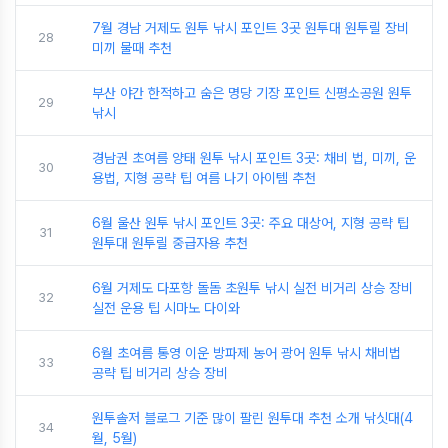
7월 경남 거제도 원투 낚시 포인트 3곳 원투대 원투릴 장비
28
미끼 물때 추천
부산 야간 한적하고 숨은 명당 기장 포인트 신평소공원 원투
29
낚시
경남권 초여름 양태 원투 낚시 포인트 3곳: 채비 법, 미끼, 운
30
용법, 지형 공략 팁 여름 나기 아이템 추천
6월 울산 원투 낚시 포인트 3곳: 주요 대상어, 지형 공략 팁
31
원투대 원투릴 중급자용 추천
6월 거제도 다포항 돌돔 초원투 낚시 실전 비거리 상승 장비
32
실전 운용 팁 시마노 다이와
6월 초여름 통영 이운 방파제 농어 광어 원투 낚시 채비법
33
공략 팁 비거리 상승 장비
원투솔저 블로그 기준 많이 팔린 원투대 추천 소개 낚싯대(4
34
월, 5월)