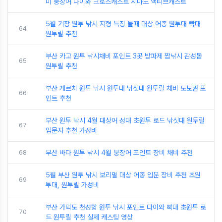
미 붕장어 다이와 크로스캐스트 시마노 액티브캐스트
5월 기장 원투 낚시 지형 특징 물때 대상 어종 원투대 빡대
64
원투릴 추천
부산 카고 원투 낚시채비 포인트 3곳 방파제 짬낚시 감성돔
65
원투릴 추천
부산 게르치 원투 낚시 원투대 낚싯대 원투릴 채비 도보권 포
66
인트 추천
부산 원투 낚시 4월 대상어 성대 초원투 로드 낚싯대 원투릴
67
입문자 추천 가성비
68
부산 바다 원투 낚시 4월 붕장어 포인트 장비 채비 추천
5월 부산 원투 낚시 보리멸 대상 어종 입문 장비 추천 초원
69
투대, 원투릴 가성비
부산 가덕도 천성항 원투 낚시 포인트 다이와 빡대 초원투 로
70
드 원투릴 추천 실제 캐스팅 영상