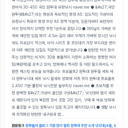
정비어 30-450 국민 원투대 유정낚시 naver.me ● &#x27;국민
원투대&#x27;라는 명성과 독보적인 평생 AS: 압도적인 가성비와
유정낚시 특유의 평생 무상 AS 정책 덕분에, 입문자부터 숙련자의
서브 장비까지 강력한 추천 1순위로 꼽힙니다.● 390g의 가벼운 무
게와 예민한 입질 파악: 4.5m 길이 대비 무게가 가벼워 장시간 낚시
에도 피로감이 적으며, 비어 시리즈 중 초릿대가 가장 부드러운 편이
라 아주 예민한 입질도 직관적으로 받아냅니다.● 탄탄한 허리 힘이
주는 안정적인 비거리: 30호 봉돌까지 거뜬히 소화하는 짱짱한 허리
힘(복원력)을 갖추고 있어, 방파제나 백사장 등 어떤 필드에서도 시
원한 캐스팅 성능을 보여줍니다. 프로울프2 원투대 원투릴 세트 바
다 원투낚시대 세트 낚시 릴세트 방파제 서프 취미 원투대 프로울프
2 450 기본 풀장비 낚시전문 놀부피싱 naver.me ● 초보자를 위
한 완벽한 &#x27;가성비 올인원 구성&#x27;: 낚싯대와 릴이 세트
로 매칭되어 있어 복잡한 장비 조합 고민 없이, 구매 후 바로 방파제
로 출조할 수 있는 원투낚시 입문 최고의 패키지입니다.● 생활 낚시
에 최적화된 탄탄한 내구성과 범
...
원문링크
원투솔저 블로그 기준 많이 팔린 원투대 추천 소개 낚싯대(4월, 5