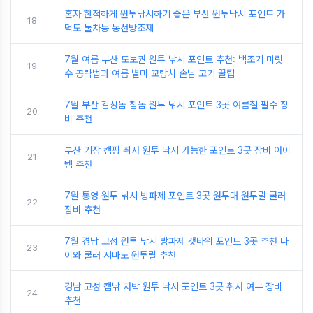
혼자 한적하게 원투낚시하기 좋은 부산 원투낚시 포인트 가
18
덕도 눌차동 동선방조제
7월 여름 부산 도보권 원투 낚시 포인트 추천: 백조기 마릿
19
수 공략법과 여름 별미 꼬랑치 손님 고기 꿀팁
7월 부산 감성돔 참돔 원투 낚시 포인트 3곳 여름철 필수 장
20
비 추천
부산 기장 캠핑 취사 원투 낚시 가능한 포인트 3곳 장비 아이
21
템 추천
7월 통영 원투 낚시 방파제 포인트 3곳 원투대 원투릴 쿨러
22
장비 추천
7월 경남 고성 원투 낚시 방파제 갯바위 포인트 3곳 추천 다
23
이와 쿨러 시마노 원투릴 추천
경남 고성 캠낚 차박 원투 낚시 포인트 3곳 취사 여부 장비
24
추천