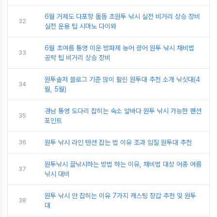
6월 거제도 다포항 돌돔 초원투 낚시 실전 비거리 상승 장비
32
실전 운용 팁 시마노 다이와
6월 초여름 통영 이운 방파제 농어 광어 원투 낚시 채비법
33
공략 팁 비거리 상승 장비
원투솔저 블로그 기준 많이 팔린 원투대 추천 소개 낚싯대(4
34
월, 5월)
경남 통영 도다리 잡히는 숙소 앞바다 원투 낚시 가능한 펜션
35
포인트
36
원투 낚시 라인 텐션 잡는 법 이유 조과 입질 원투대 추천
원투낚시 끌낚시하는 방법 하는 이유, 채비법 대상 어종 여름
37
낚시 대비
원투 낚시 안 잡히는 이유 7가지 캐스팅 장갑 추천 및 원투
38
대