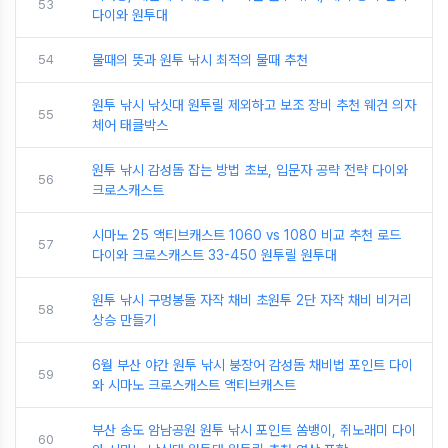
53
다이와 원투대
54
물때의 뜻과 원투 낚시 최적의 물때 추천
원투 낚시 낚싯대 원투릴 제외하고 보조 장비 추천 웨건 의자
55
체어 태클박스
원투 낚시 감성돔 잡는 방법 초보, 입문자 공략 전략 다이와
56
크로스캐스트
시마노 25 액티브캐스트 1060 vs 1080 비교 추천 로드
57
다이와 크로스캐스트 33-450 원투릴 원투대
원투 낚시 구멍봉돌 자작 채비 초원투 2단 자작 채비 비거리
58
상승 만들기
6월 부산 야간 원투 낚시 붕장어 감성돔 채비법 포인트 다이
59
와 시마노 크로스캐스트 액티브캐스트
부산 송도 암남공원 원투 낚시 포인트 쏨뱅이, 쥐노래미 다이
60