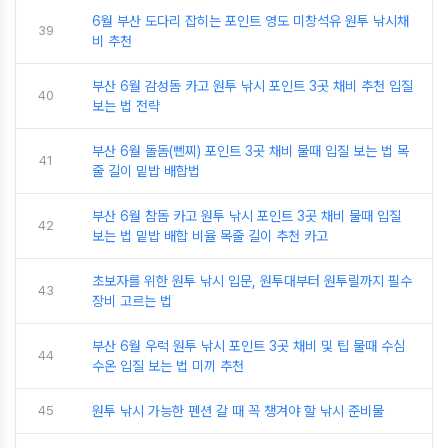
6월 부산 도다리 잡히는 포인트 영도 미창석유 원투 낚시채
39
비 추천
부산 6월 감성돔 카고 원투 낚시 포인트 3곳 채비 추천 입질
40
보는 법 전략
부산 6월 돌돔(뻰찌) 포인트 3곳 채비 물때 입질 보는 법 목
41
줄 길이 밑밥 배합법
부산 6월 참돔 카고 원투 낚시 포인트 3곳 채비 물때 입질
42
보는 법 밑밥 배합 비율 목줄 길이 추천 카고
초보자를 위한 원투 낚시 입문, 원투대부터 원투릴까지 필수
43
장비 고르는 법
부산 6월 우럭 원투 낚시 포인트 3곳 채비 및 팁 물때 수심
44
수온 입질 보는 법 미끼 추천
45
원투 낚시 가능한 펜션 갈 때 꼭 챙겨야 할 낚시 준비물