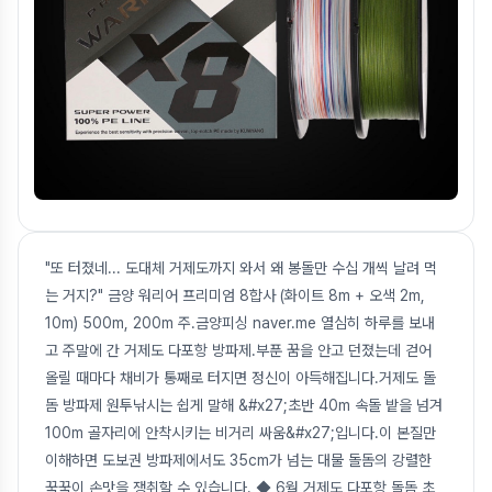
"또 터졌네... 도대체 거제도까지 와서 왜 봉돌만 수십 개씩 날려 먹
는 거지?" 금양 워리어 프리미엄 8합사 (화이트 8m + 오색 2m,
10m) 500m, 200m 주.금양피싱 naver.me 열심히 하루를 보내
고 주말에 간 거제도 다포항 방파제.부푼 꿈을 안고 던졌는데 걷어
올릴 때마다 채비가 통째로 터지면 정신이 아득해집니다.거제도 돌
돔 방파제 원투낚시는 쉽게 말해 &#x27;초반 40m 속돌 밭을 넘겨
100m 골자리에 안착시키는 비거리 싸움&#x27;입니다.이 본질만
이해하면 도보권 방파제에서도 35cm가 넘는 대물 돌돔의 강렬한
꾹꾹이 손맛을 쟁취할 수 있습니다. ◆ 6월 거제도 다포항 돌돔 초