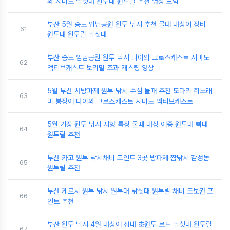
와 시마노 낚싯대 원투대 원투릴 추천 영상 포함
부산 5월 송도 암남공원 원투 낚시 추천 물때 대상어 장비
61
원투대 원투릴 낚싯대
부산 송도 암남공원 원투 낚시 다이와 크로스캐스트 시마노
62
액티브캐스트 보리멸 조과 캐스팅 영상
5월 부산 서방파제 원투 낚시 수심 물때 추천 도다리 쥐노래
63
미 붕장어 다이와 크로스캐스트 시마노 액티브캐스트
5월 기장 원투 낚시 지형 특징 물때 대상 어종 원투대 빡대
64
원투릴 추천
부산 카고 원투 낚시채비 포인트 3곳 방파제 짬낚시 감성돔
65
원투릴 추천
부산 게르치 원투 낚시 원투대 낚싯대 원투릴 채비 도보권 포
66
인트 추천
부산 원투 낚시 4월 대상어 성대 초원투 로드 낚싯대 원투릴
67