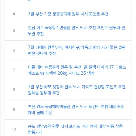
천
4
7월 부산 기장 문중방파제 원투 낚시 포인트 추천
전남 여수 국동항수변공원 원투 낚시 추천 포인트 원투대 원
5
투릴 추천
7월 남해안 원투낚시, 여자친구/가족과 함께 가기 좋은 발판
6
편한 갯바위 추천
대물 대비 여름휴가 원투 릴 추천: 올 블랙 다이와 17 크로스
7
캐스트 vs 드랙력 20kg 시마노 25 액캐
7월 부산 하모 갯장어 원투 낚시 가덕도 천성항 포인트 추천
8
원투릴 원투대 추천
부산 영도 국립해양박물관 원투 낚시 포인트 추천 대상어종
9
채비 물때 수심
송도 암남공원 원투 낚시 포인트 미끼 멍게 대상 어종 참돔
10
쌍동가리