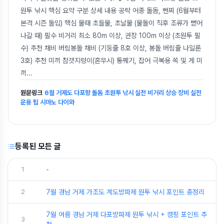
원투 낚시 핵심 요약 구분 상세 내용 공략 어종 돌돔, 뺀찌 (6월부터
본격 시즌 돌입) 핵심 물때 초들물, 초날물 (물돌이 직후 조류가 뻗어
나갈 때) 필수 비거리 최소 80m 이상, 권장 100m 이상 (초원투 필
수) 추천 채비 버림봉돌 채비 (기둥줄 8호 이상, 봉돌 버림줄 나일론
3호) 추천 미끼 참갯지렁이(혼무시) 통꿰기, 잡어 극복용 쏙 및 게 미
끼
...
원문링크
6월 거제도 다포항 돌돔 초원투 낚시 실전 비거리 상승 장비 실전
운용 팁 시마노 다이와
등록된 모든 글
1
-
2
7월 경남 거제 가조도 계도방파제 원투 낚시 포인트 총정리
7월 여름 경남 거제 다포방파제 원투 낚시 + 캠핑 포인트 추
3