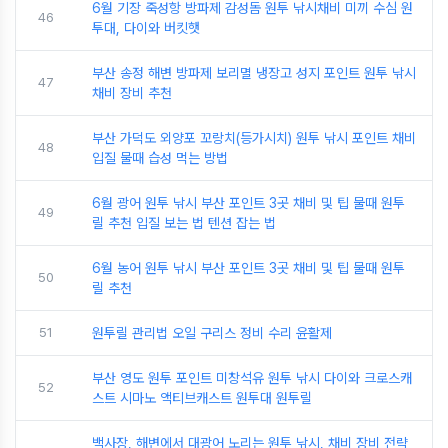
6월 기장 죽성항 방파제 감성돔 원투 낚시채비 미끼 수심 원
46
투대, 다이와 버킷햇
부산 송정 해변 방파제 보리멸 냉장고 성지 포인트 원투 낚시
47
채비 장비 추천
부산 가덕도 외양포 꼬랑치(등가시치) 원투 낚시 포인트 채비
48
입질 물때 습성 먹는 방법
6월 광어 원투 낚시 부산 포인트 3곳 채비 및 팁 물때 원투
49
릴 추천 입질 보는 법 텐션 잡는 법
6월 농어 원투 낚시 부산 포인트 3곳 채비 및 팁 물때 원투
50
릴 추천
51
원투릴 관리법 오일 구리스 정비 수리 윤활제
부산 영도 원투 포인트 미창석유 원투 낚시 다이와 크로스캐
52
스트 시마노 액티브캐스트 원투대 원투릴
백사장, 해변에서 대광어 노리는 원투 낚시, 채비 장비 전략