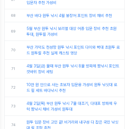
입문자 추천 가성비
68
부산 바다 원투 낚시 4월 붕장어 포인트 장비 채비 추천
5월 부산 원투 낚시 보리멸 대상 어종 입문 장비 추천 초원
69
투대, 원투릴 가성비
부산 가덕도 천성항 원투 낚시 포인트 다이와 빡대 초원투 로
70
드 원투릴 추천 실제 캐스팅 영상
4월 3일(금) 물때 부산 원투 낚시 8물 방파제 짬낚시 포인트
71
갯바위 장비 세팅
10만 원 안으로 사는 초보자 입문용 가성비 원투 낚싯대 로
72
드 릴 세트 바다낚시 추천
4월 2일(목) 부산 원투 낚시 7물 대조기, 다대포 방파제 우
73
럭 짬낚시 채비 가성비 원투대
원투 입문 장비 고민 끝! 비거리와 내구성 다 잡은 국민 낚싯
74
대 릴 조합 추천