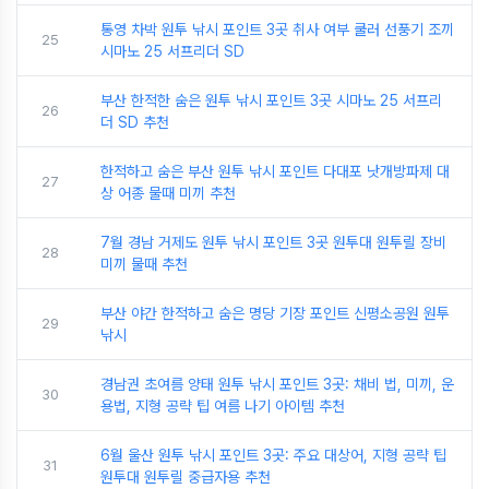
통영 차박 원투 낚시 포인트 3곳 취사 여부 쿨러 선풍기 조끼
25
시마노 25 서프리더 SD
부산 한적한 숨은 원투 낚시 포인트 3곳 시마노 25 서프리
26
더 SD 추천
한적하고 숨은 부산 원투 낚시 포인트 다대포 낫개방파제 대
27
상 어종 물때 미끼 추천
7월 경남 거제도 원투 낚시 포인트 3곳 원투대 원투릴 장비
28
미끼 물때 추천
부산 야간 한적하고 숨은 명당 기장 포인트 신평소공원 원투
29
낚시
경남권 초여름 양태 원투 낚시 포인트 3곳: 채비 법, 미끼, 운
30
용법, 지형 공략 팁 여름 나기 아이템 추천
6월 울산 원투 낚시 포인트 3곳: 주요 대상어, 지형 공략 팁
31
원투대 원투릴 중급자용 추천