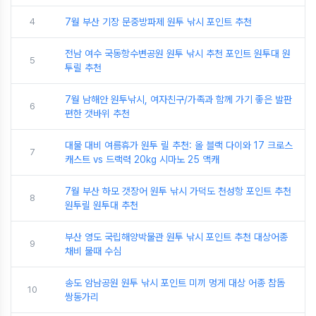
4
7월 부산 기장 문중방파제 원투 낚시 포인트 추천
전남 여수 국동항수변공원 원투 낚시 추천 포인트 원투대 원
5
투릴 추천
7월 남해안 원투낚시, 여자친구/가족과 함께 가기 좋은 발판
6
편한 갯바위 추천
대물 대비 여름휴가 원투 릴 추천: 올 블랙 다이와 17 크로스
7
캐스트 vs 드랙력 20kg 시마노 25 액캐
7월 부산 하모 갯장어 원투 낚시 가덕도 천성항 포인트 추천
8
원투릴 원투대 추천
부산 영도 국립해양박물관 원투 낚시 포인트 추천 대상어종
9
채비 물때 수심
송도 암남공원 원투 낚시 포인트 미끼 멍게 대상 어종 참돔
10
쌍동가리