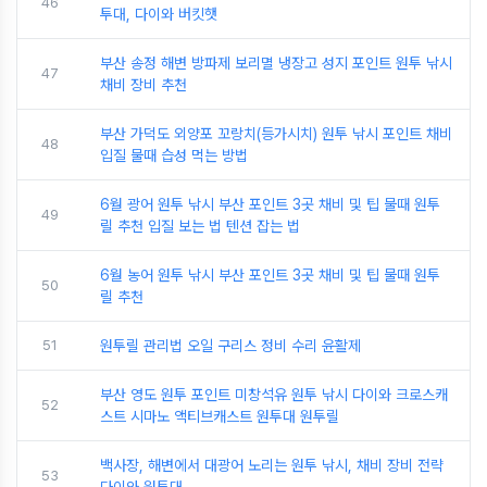
46
투대, 다이와 버킷햇
부산 송정 해변 방파제 보리멸 냉장고 성지 포인트 원투 낚시
47
채비 장비 추천
부산 가덕도 외양포 꼬랑치(등가시치) 원투 낚시 포인트 채비
48
입질 물때 습성 먹는 방법
6월 광어 원투 낚시 부산 포인트 3곳 채비 및 팁 물때 원투
49
릴 추천 입질 보는 법 텐션 잡는 법
6월 농어 원투 낚시 부산 포인트 3곳 채비 및 팁 물때 원투
50
릴 추천
51
원투릴 관리법 오일 구리스 정비 수리 윤활제
부산 영도 원투 포인트 미창석유 원투 낚시 다이와 크로스캐
52
스트 시마노 액티브캐스트 원투대 원투릴
백사장, 해변에서 대광어 노리는 원투 낚시, 채비 장비 전략
53