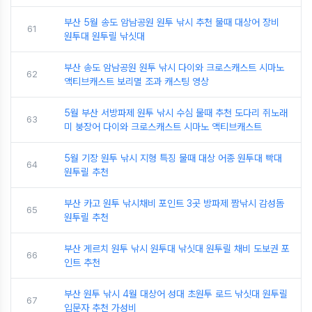
부산 5월 송도 암남공원 원투 낚시 추천 물때 대상어 장비
61
원투대 원투릴 낚싯대
부산 송도 암남공원 원투 낚시 다이와 크로스캐스트 시마노
62
액티브캐스트 보리멸 조과 캐스팅 영상
5월 부산 서방파제 원투 낚시 수심 물때 추천 도다리 쥐노래
63
미 붕장어 다이와 크로스캐스트 시마노 액티브캐스트
5월 기장 원투 낚시 지형 특징 물때 대상 어종 원투대 빡대
64
원투릴 추천
부산 카고 원투 낚시채비 포인트 3곳 방파제 짬낚시 감성돔
65
원투릴 추천
부산 게르치 원투 낚시 원투대 낚싯대 원투릴 채비 도보권 포
66
인트 추천
부산 원투 낚시 4월 대상어 성대 초원투 로드 낚싯대 원투릴
67
입문자 추천 가성비