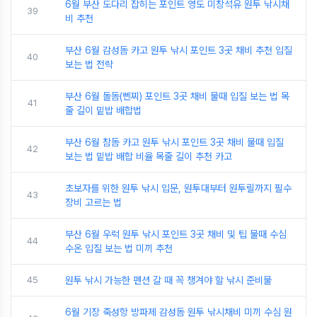
6월 부산 도다리 잡히는 포인트 영도 미창석유 원투 낚시채
39
비 추천
부산 6월 감성돔 카고 원투 낚시 포인트 3곳 채비 추천 입질
40
보는 법 전략
부산 6월 돌돔(뻰찌) 포인트 3곳 채비 물때 입질 보는 법 목
41
줄 길이 밑밥 배합법
부산 6월 참돔 카고 원투 낚시 포인트 3곳 채비 물때 입질
42
보는 법 밑밥 배합 비율 목줄 길이 추천 카고
초보자를 위한 원투 낚시 입문, 원투대부터 원투릴까지 필수
43
장비 고르는 법
부산 6월 우럭 원투 낚시 포인트 3곳 채비 및 팁 물때 수심
44
수온 입질 보는 법 미끼 추천
45
원투 낚시 가능한 펜션 갈 때 꼭 챙겨야 할 낚시 준비물
6월 기장 죽성항 방파제 감성돔 원투 낚시채비 미끼 수심 원