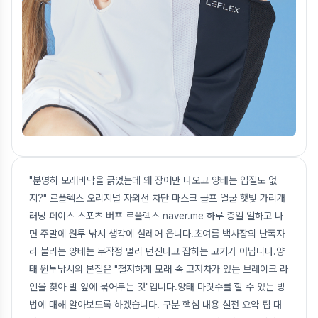
"분명히 모래바닥을 긁었는데 왜 장어만 나오고 양태는 입질도 없
지?" 르플렉스 오리지널 자외선 차단 마스크 골프 얼굴 햇빛 가리개
러닝 페이스 스포츠 버프 르플렉스 naver.me 하루 종일 일하고 나
면 주말에 원투 낚시 생각에 설레어 옵니다.초여름 백사장의 난폭자
라 불리는 양태는 무작정 멀리 던진다고 잡히는 고기가 아닙니다.양
태 원투낚시의 본질은 "철저하게 모래 속 고저차가 있는 브레이크 라
인을 찾아 발 앞에 묶어두는 것"입니다.양태 마릿수를 할 수 있는 방
법에 대해 알아보도록 하겠습니다. 구분 핵심 내용 실전 요약 팁 대