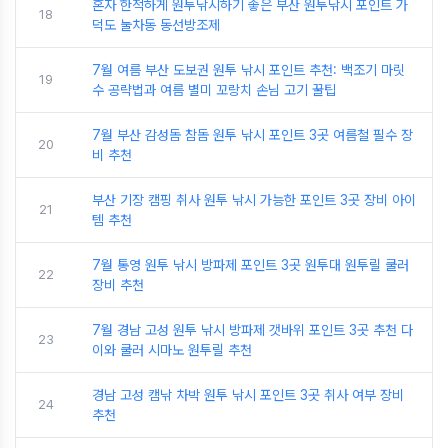
혼자 한적하게 원투낚시하기 좋은 부산 원투낚시 포인트 가
18
덕도 눌차동 동선방조제
7월 여름 부산 도보권 원투 낚시 포인트 추천: 백조기 마릿
19
수 공략법과 여름 별미 꼬랑치 손님 고기 꿀팁
7월 부산 감성돔 참돔 원투 낚시 포인트 3곳 여름철 필수 장
20
비 추천
부산 기장 캠핑 취사 원투 낚시 가능한 포인트 3곳 장비 아이
21
템 추천
7월 통영 원투 낚시 방파제 포인트 3곳 원투대 원투릴 쿨러
22
장비 추천
7월 경남 고성 원투 낚시 방파제 갯바위 포인트 3곳 추천 다
23
이와 쿨러 시마노 원투릴 추천
경남 고성 캠낚 차박 원투 낚시 포인트 3곳 취사 여부 장비
24
추천