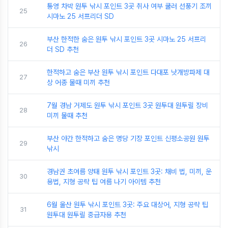
통영 차박 원투 낚시 포인트 3곳 취사 여부 쿨러 선풍기 조끼
25
시마노 25 서프리더 SD
부산 한적한 숨은 원투 낚시 포인트 3곳 시마노 25 서프리
26
더 SD 추천
한적하고 숨은 부산 원투 낚시 포인트 다대포 낫개방파제 대
27
상 어종 물때 미끼 추천
7월 경남 거제도 원투 낚시 포인트 3곳 원투대 원투릴 장비
28
미끼 물때 추천
부산 야간 한적하고 숨은 명당 기장 포인트 신평소공원 원투
29
낚시
경남권 초여름 양태 원투 낚시 포인트 3곳: 채비 법, 미끼, 운
30
용법, 지형 공략 팁 여름 나기 아이템 추천
6월 울산 원투 낚시 포인트 3곳: 주요 대상어, 지형 공략 팁
31
원투대 원투릴 중급자용 추천