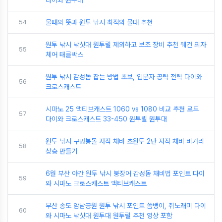
다이와 원투대
54
물때의 뜻과 원투 낚시 최적의 물때 추천
원투 낚시 낚싯대 원투릴 제외하고 보조 장비 추천 웨건 의자
55
체어 태클박스
원투 낚시 감성돔 잡는 방법 초보, 입문자 공략 전략 다이와
56
크로스캐스트
시마노 25 액티브캐스트 1060 vs 1080 비교 추천 로드
57
다이와 크로스캐스트 33-450 원투릴 원투대
원투 낚시 구멍봉돌 자작 채비 초원투 2단 자작 채비 비거리
58
상승 만들기
6월 부산 야간 원투 낚시 붕장어 감성돔 채비법 포인트 다이
59
와 시마노 크로스캐스트 액티브캐스트
부산 송도 암남공원 원투 낚시 포인트 쏨뱅이, 쥐노래미 다이
60
와 시마노 낚싯대 원투대 원투릴 추천 영상 포함