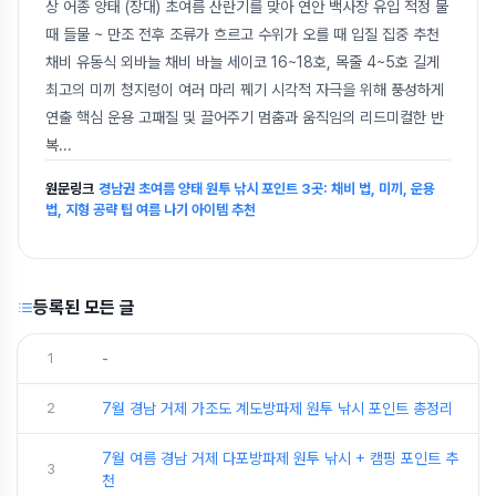
상 어종 양태 (장대) 초여름 산란기를 맞아 연안 백사장 유입 적정 물
때 들물 ~ 만조 전후 조류가 흐르고 수위가 오를 때 입질 집중 추천
채비 유동식 외바늘 채비 바늘 세이코 16~18호, 목줄 4~5호 길게
최고의 미끼 청지렁이 여러 마리 꿰기 시각적 자극을 위해 풍성하게
연출 핵심 운용 고패질 및 끌어주기 멈춤과 움직임의 리드미컬한 반
복
...
원문링크
경남권 초여름 양태 원투 낚시 포인트 3곳: 채비 법, 미끼, 운용
법, 지형 공략 팁 여름 나기 아이템 추천
등록된 모든 글
1
-
2
7월 경남 거제 가조도 계도방파제 원투 낚시 포인트 총정리
7월 여름 경남 거제 다포방파제 원투 낚시 + 캠핑 포인트 추
3
천