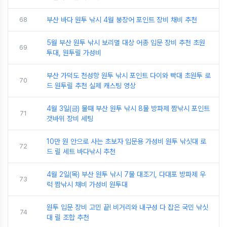
68
부산 바다 원투 낚시 4월 붕장어 포인트 장비 채비 추천
5월 부산 원투 낚시 보리멸 대상 어종 입문 장비 추천 초원
69
투대, 원투릴 가성비
부산 가덕도 천성항 원투 낚시 포인트 다이와 빡대 초원투 로
70
드 원투릴 추천 실제 캐스팅 영상
4월 3일(금) 물때 부산 원투 낚시 8물 방파제 짬낚시 포인트
71
갯바위 장비 세팅
10만 원 안으로 사는 초보자 입문용 가성비 원투 낚싯대 로
72
드 릴 세트 바다낚시 추천
4월 2일(목) 부산 원투 낚시 7물 대조기, 다대포 방파제 우
73
럭 짬낚시 채비 가성비 원투대
원투 입문 장비 고민 끝! 비거리와 내구성 다 잡은 국민 낚싯
74
대 릴 조합 추천