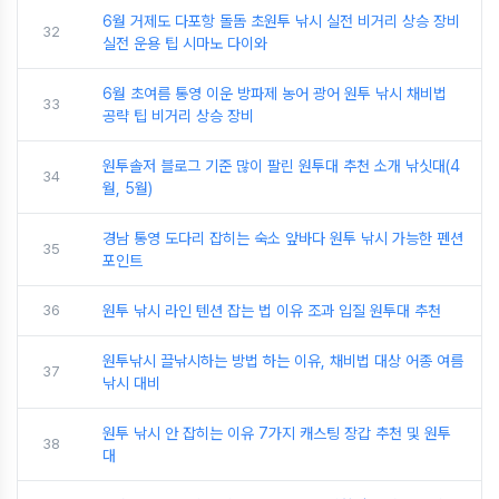
6월 거제도 다포항 돌돔 초원투 낚시 실전 비거리 상승 장비
32
실전 운용 팁 시마노 다이와
6월 초여름 통영 이운 방파제 농어 광어 원투 낚시 채비법
33
공략 팁 비거리 상승 장비
원투솔저 블로그 기준 많이 팔린 원투대 추천 소개 낚싯대(4
34
월, 5월)
경남 통영 도다리 잡히는 숙소 앞바다 원투 낚시 가능한 펜션
35
포인트
36
원투 낚시 라인 텐션 잡는 법 이유 조과 입질 원투대 추천
원투낚시 끌낚시하는 방법 하는 이유, 채비법 대상 어종 여름
37
낚시 대비
원투 낚시 안 잡히는 이유 7가지 캐스팅 장갑 추천 및 원투
38
대