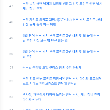
부산 송정 해변 방파제 보리멸 냉장고 성지 포인트 원투 낚시
47
채비 장비 추천
부산 가덕도 외양포 꼬랑치(등가시치) 원투 낚시 포인트 채비
48
입질 물때 습성 먹는 방법
6월 광어 원투 낚시 부산 포인트 3곳 채비 및 팁 물때 원투
49
릴 추천 입질 보는 법 텐션 잡는 법
6월 농어 원투 낚시 부산 포인트 3곳 채비 및 팁 물때 원투
50
릴 추천
51
원투릴 관리법 오일 구리스 정비 수리 윤활제
부산 영도 원투 포인트 미창석유 원투 낚시 다이와 크로스캐
52
스트 시마노 액티브캐스트 원투대 원투릴
백사장, 해변에서 대광어 노리는 원투 낚시, 채비 장비 전략
53
다이와 원투대