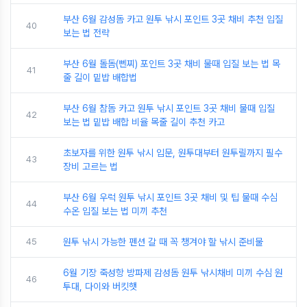
부산 6월 감성돔 카고 원투 낚시 포인트 3곳 채비 추천 입질
40
보는 법 전략
부산 6월 돌돔(뻰찌) 포인트 3곳 채비 물때 입질 보는 법 목
41
줄 길이 밑밥 배합법
부산 6월 참돔 카고 원투 낚시 포인트 3곳 채비 물때 입질
42
보는 법 밑밥 배합 비율 목줄 길이 추천 카고
초보자를 위한 원투 낚시 입문, 원투대부터 원투릴까지 필수
43
장비 고르는 법
부산 6월 우럭 원투 낚시 포인트 3곳 채비 및 팁 물때 수심
44
수온 입질 보는 법 미끼 추천
45
원투 낚시 가능한 펜션 갈 때 꼭 챙겨야 할 낚시 준비물
6월 기장 죽성항 방파제 감성돔 원투 낚시채비 미끼 수심 원
46
투대, 다이와 버킷햇