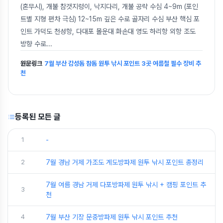
(혼무시), 개불 참갯지렁이, 낙지다리, 개불 공략 수심 4~9m (포인
트별 지형 편차 극심) 12~15m 깊은 수로 골자리 수심 부산 핵심 포
인트 가덕도 천성항, 다대포 몰운대 화손대 영도 하리항 외항 조도
방향 수로
...
원문링크
7월 부산 감성돔 참돔 원투 낚시 포인트 3곳 여름철 필수 장비 추
천
등록된 모든 글
1
-
2
7월 경남 거제 가조도 계도방파제 원투 낚시 포인트 총정리
7월 여름 경남 거제 다포방파제 원투 낚시 + 캠핑 포인트 추
3
천
4
7월 부산 기장 문중방파제 원투 낚시 포인트 추천