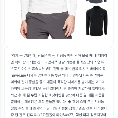
"이제 곧 7월인데, 남들은 참돔, 감성돔 펑펑 낚아 올릴 때 내 지렁이
만 복어 밥이 되는 건 아니겠지?" 냉감 기능성 쿨맥스 상의 작업복
스포츠 아이스 흡습속건 냉감 긴팔 쿨 메쉬 반목 티셔츠 바이에이직
naver.me 다가올 7월 한여름 부산 밤바다 원투낚시는 숨 막히는
더위와 잡어 등살을 뚫고 대물의 묵직한 처박기를 받아내는 고도의
타이밍 싸움입니다.낮 동안 일터에서 땀 흘리며 치열하게 일하다가,
퇴근 후 해 질 무렵 시원한 바닷바람을 맞으며 다음 달 대물 시즌을
준비하는 해방감은 오직 꾼들만 압니다. ◆ 핵심 요약 구분 감성돔
참돔 추천 물때 초저녁 피딩 타임 + 들물 삼합 / 만조 전후 사리 물때
중 만·간조 전후 &#x27;물돌이 타임&#x27; 핵심 미끼 참갯지렁이