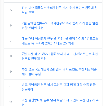
전남 여수 국동항수변공원 원투 낚시 추천 포인트 원투대 원
5
투릴 추천
7월 남해안 원투낚시, 여자친구/가족과 함께 가기 좋은 발판
6
편한 갯바위 추천
대물 대비 여름휴가 원투 릴 추천: 올 블랙 다이와 17 크로스
7
캐스트 vs 드랙력 20kg 시마노 25 액캐
7월 부산 하모 갯장어 원투 낚시 가덕도 천성항 포인트 추천
8
원투릴 원투대 추천
부산 영도 국립해양박물관 원투 낚시 포인트 추천 대상어종
9
채비 물때 수심
송도 암남공원 원투 낚시 포인트 미끼 멍게 대상 어종 참돔
10
쌍동가리
마산 원전방파제 원투 낚시 씨알 조과 포인트 추천 선풍기 추
11
천