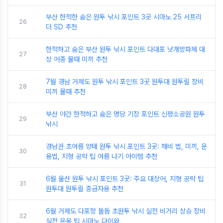
부산 한적한 숨은 원투 낚시 포인트 3곳 시마노 25 서프리
26
더 SD 추천
한적하고 숨은 부산 원투 낚시 포인트 다대포 낫개방파제 대
27
상 어종 물때 미끼 추천
7월 경남 거제도 원투 낚시 포인트 3곳 원투대 원투릴 장비
28
미끼 물때 추천
부산 야간 한적하고 숨은 명당 기장 포인트 신평소공원 원투
29
낚시
경남권 초여름 양태 원투 낚시 포인트 3곳: 채비 법, 미끼, 운
30
용법, 지형 공략 팁 여름 나기 아이템 추천
6월 울산 원투 낚시 포인트 3곳: 주요 대상어, 지형 공략 팁
31
원투대 원투릴 중급자용 추천
6월 거제도 다포항 돌돔 초원투 낚시 실전 비거리 상승 장비
32
실전 운용 팁 시마노 다이와