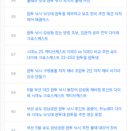
54
물때의 뜻과 원투 낚시 최적의 물때 추천
원투 낚시 낚싯대 원투릴 제외하고 보조 장비 추천 웨건 의자
55
체어 태클박스
원투 낚시 감성돔 잡는 방법 초보, 입문자 공략 전략 다이와
56
크로스캐스트
시마노 25 액티브캐스트 1060 vs 1080 비교 추천 로드
57
다이와 크로스캐스트 33-450 원투릴 원투대
원투 낚시 구멍봉돌 자작 채비 초원투 2단 자작 채비 비거리
58
상승 만들기
6월 부산 야간 원투 낚시 붕장어 감성돔 채비법 포인트 다이
59
와 시마노 크로스캐스트 액티브캐스트
부산 송도 암남공원 원투 낚시 포인트 쏨뱅이, 쥐노래미 다이
60
와 시마노 낚싯대 원투대 원투릴 추천 영상 포함
부산 5월 송도 암남공원 원투 낚시 추천 물때 대상어 장비
61