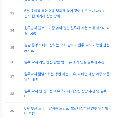
6월 초여름 통영 이운 방파제 농어 광어 원투 낚시 채비법
33
공략 팁 비거리 상승 장비
원투솔저 블로그 기준 많이 팔린 원투대 추천 소개 낚싯대(4
34
월, 5월)
경남 통영 도다리 잡히는 숙소 앞바다 원투 낚시 가능한 펜션
35
포인트
36
원투 낚시 라인 텐션 잡는 법 이유 조과 입질 원투대 추천
원투낚시 끌낚시하는 방법 하는 이유, 채비법 대상 어종 여름
37
낚시 대비
원투 낚시 안 잡히는 이유 7가지 캐스팅 장갑 추천 및 원투
38
대
6월 부산 도다리 잡히는 포인트 영도 미창석유 원투 낚시채
39
비 추천