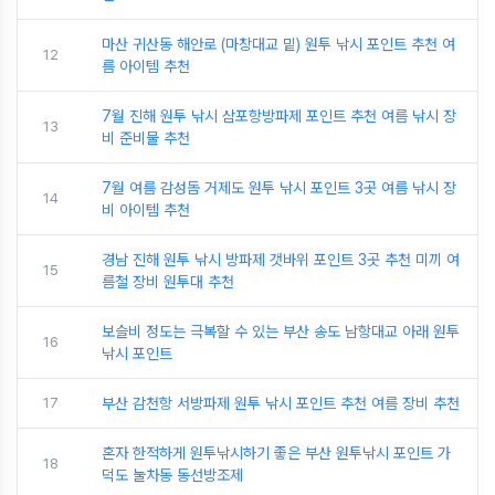
마산 귀산동 해안로 (마창대교 밑) 원투 낚시 포인트 추천 여
12
름 아이템 추천
7월 진해 원투 낚시 삼포항방파제 포인트 추천 여름 낚시 장
13
비 준비물 추천
7월 여름 감성돔 거제도 원투 낚시 포인트 3곳 여름 낚시 장
14
비 아이템 추천
경남 진해 원투 낚시 방파제 갯바위 포인트 3곳 추천 미끼 여
15
름철 장비 원투대 추천
보슬비 정도는 극복할 수 있는 부산 송도 남항대교 아래 원투
16
낚시 포인트
17
부산 감천항 서방파제 원투 낚시 포인트 추천 여름 장비 추천
혼자 한적하게 원투낚시하기 좋은 부산 원투낚시 포인트 가
18
덕도 눌차동 동선방조제