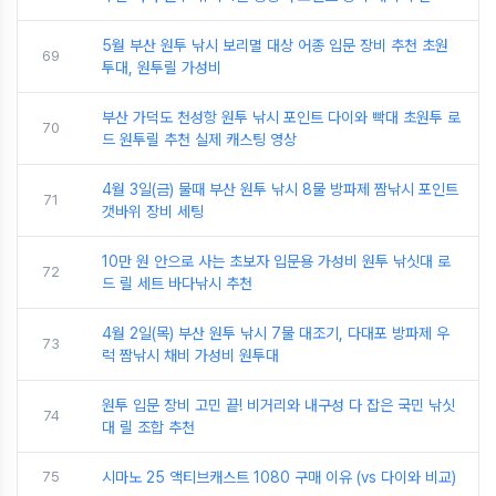
5월 부산 원투 낚시 보리멸 대상 어종 입문 장비 추천 초원
69
투대, 원투릴 가성비
부산 가덕도 천성항 원투 낚시 포인트 다이와 빡대 초원투 로
70
드 원투릴 추천 실제 캐스팅 영상
4월 3일(금) 물때 부산 원투 낚시 8물 방파제 짬낚시 포인트
71
갯바위 장비 세팅
10만 원 안으로 사는 초보자 입문용 가성비 원투 낚싯대 로
72
드 릴 세트 바다낚시 추천
4월 2일(목) 부산 원투 낚시 7물 대조기, 다대포 방파제 우
73
럭 짬낚시 채비 가성비 원투대
원투 입문 장비 고민 끝! 비거리와 내구성 다 잡은 국민 낚싯
74
대 릴 조합 추천
75
시마노 25 액티브캐스트 1080 구매 이유 (vs 다이와 비교)