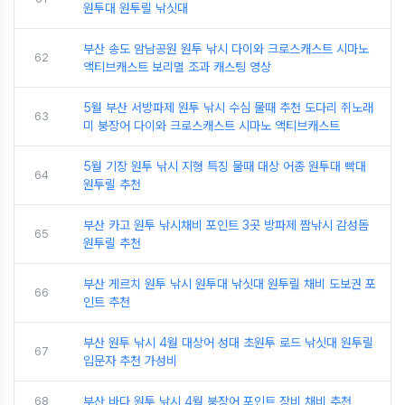
원투대 원투릴 낚싯대
부산 송도 암남공원 원투 낚시 다이와 크로스캐스트 시마노
62
액티브캐스트 보리멸 조과 캐스팅 영상
5월 부산 서방파제 원투 낚시 수심 물때 추천 도다리 쥐노래
63
미 붕장어 다이와 크로스캐스트 시마노 액티브캐스트
5월 기장 원투 낚시 지형 특징 물때 대상 어종 원투대 빡대
64
원투릴 추천
부산 카고 원투 낚시채비 포인트 3곳 방파제 짬낚시 감성돔
65
원투릴 추천
부산 게르치 원투 낚시 원투대 낚싯대 원투릴 채비 도보권 포
66
인트 추천
부산 원투 낚시 4월 대상어 성대 초원투 로드 낚싯대 원투릴
67
입문자 추천 가성비
68
부산 바다 원투 낚시 4월 붕장어 포인트 장비 채비 추천