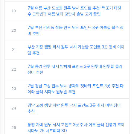
7월 여름 부산 도보권 원투 낚시 포인트 추천: 백조기 마릿
19
수 공략법과 여름 별미 꼬랑치 손님 고기 꿀팁
7월 부산 감성돔 참돔 원투 낚시 포인트 3곳 여름철 필수 장
20
비 추천
부산 기장 캠핑 취사 원투 낚시 가능한 포인트 3곳 장비 아이
21
템 추천
7월 통영 원투 낚시 방파제 포인트 3곳 원투대 원투릴 쿨러
22
장비 추천
7월 경남 고성 원투 낚시 방파제 갯바위 포인트 3곳 추천 다
23
이와 쿨러 시마노 원투릴 추천
경남 고성 캠낚 차박 원투 낚시 포인트 3곳 취사 여부 장비
24
추천
통영 차박 원투 낚시 포인트 3곳 취사 여부 쿨러 선풍기 조끼
25
시마노 25 서프리더 SD