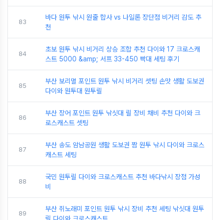
바다 원투 낚시 원줄 합사 vs 나일론 장단점 비거리 감도 추
83
천
초보 원투 낚시 비거리 상승 조합 추천 다이와 17 크로스캐
84
스트 5000 &amp; 서프 33-450 빡대 세팅 후기
부산 보리멸 포인트 원투 낚시 비거리 셋팅 손맛 생활 도보권
85
다이와 원투대 원투릴
부산 장어 포인트 원투 낚싯대 릴 장비 채비 추천 다이와 크
86
로스캐스트 셋팅
부산 송도 암남공원 생활 도보권 짬 원투 낚시 다이와 크로스
87
캐스트 세팅
국민 원투릴 다이와 크로스캐스트 추천 바다낚시 장점 가성
88
비
부산 쥐노래미 포인트 원투 낚시 장비 추천 세팅 낚싯대 원투
89
릴 다이와 크로스캐스트