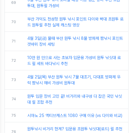
69
투대, 원투릴 가성비
부산 가덕도 천성항 원투 낚시 포인트 다이와 빡대 초원투 로
70
드 원투릴 추천 실제 캐스팅 영상
4월 3일(금) 물때 부산 원투 낚시 8물 방파제 짬낚시 포인트
71
갯바위 장비 세팅
10만 원 안으로 사는 초보자 입문용 가성비 원투 낚싯대 로
72
드 릴 세트 바다낚시 추천
4월 2일(목) 부산 원투 낚시 7물 대조기, 다대포 방파제 우
73
럭 짬낚시 채비 가성비 원투대
원투 입문 장비 고민 끝! 비거리와 내구성 다 잡은 국민 낚싯
74
대 릴 조합 추천
75
시마노 25 액티브캐스트 1080 구매 이유 (vs 다이와 비교)
원투낚시 비거리 한계? 입문용 초원투 낚싯대(로드) 릴 추천
76