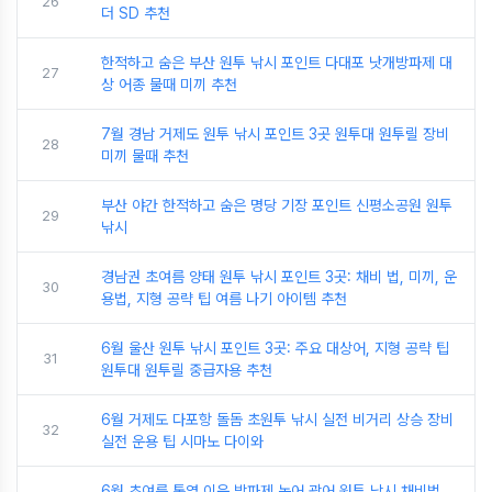
26
더 SD 추천
한적하고 숨은 부산 원투 낚시 포인트 다대포 낫개방파제 대
27
상 어종 물때 미끼 추천
7월 경남 거제도 원투 낚시 포인트 3곳 원투대 원투릴 장비
28
미끼 물때 추천
부산 야간 한적하고 숨은 명당 기장 포인트 신평소공원 원투
29
낚시
경남권 초여름 양태 원투 낚시 포인트 3곳: 채비 법, 미끼, 운
30
용법, 지형 공략 팁 여름 나기 아이템 추천
6월 울산 원투 낚시 포인트 3곳: 주요 대상어, 지형 공략 팁
31
원투대 원투릴 중급자용 추천
6월 거제도 다포항 돌돔 초원투 낚시 실전 비거리 상승 장비
32
실전 운용 팁 시마노 다이와
6월 초여름 통영 이운 방파제 농어 광어 원투 낚시 채비법