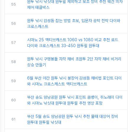
원투 낚시 낚싯대 원투릴 제외하고 보조 장비 추천 웨건 의자
55
체어 태클박스
원투 낚시 감성돔 잡는 방법 초보, 입문자 공략 전략 다이와
56
크로스캐스트
시마노 25 액티브캐스트 1060 vs 1080 비교 추천 로드
57
다이와 크로스캐스트 33-450 원투릴 원투대
원투 낚시 구멍봉돌 자작 채비 초원투 2단 자작 채비 비거리
58
상승 만들기
6월 부산 야간 원투 낚시 붕장어 감성돔 채비법 포인트 다이
59
와 시마노 크로스캐스트 액티브캐스트
부산 송도 암남공원 원투 낚시 포인트 쏨뱅이, 쥐노래미 다이
60
와 시마노 낚싯대 원투대 원투릴 추천 영상 포함
부산 5월 송도 암남공원 원투 낚시 추천 물때 대상어 장비
61
원투대 원투릴 낚싯대