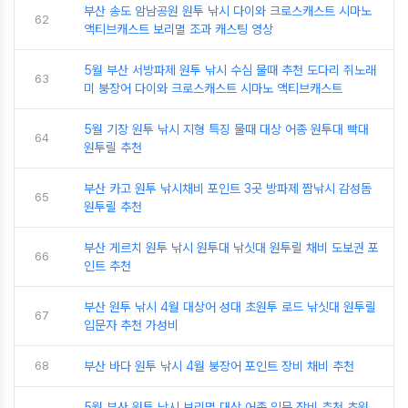
부산 송도 암남공원 원투 낚시 다이와 크로스캐스트 시마노
62
액티브캐스트 보리멸 조과 캐스팅 영상
5월 부산 서방파제 원투 낚시 수심 물때 추천 도다리 쥐노래
63
미 붕장어 다이와 크로스캐스트 시마노 액티브캐스트
5월 기장 원투 낚시 지형 특징 물때 대상 어종 원투대 빡대
64
원투릴 추천
부산 카고 원투 낚시채비 포인트 3곳 방파제 짬낚시 감성돔
65
원투릴 추천
부산 게르치 원투 낚시 원투대 낚싯대 원투릴 채비 도보권 포
66
인트 추천
부산 원투 낚시 4월 대상어 성대 초원투 로드 낚싯대 원투릴
67
입문자 추천 가성비
68
부산 바다 원투 낚시 4월 붕장어 포인트 장비 채비 추천
5월 부산 원투 낚시 보리멸 대상 어종 입문 장비 추천 초원