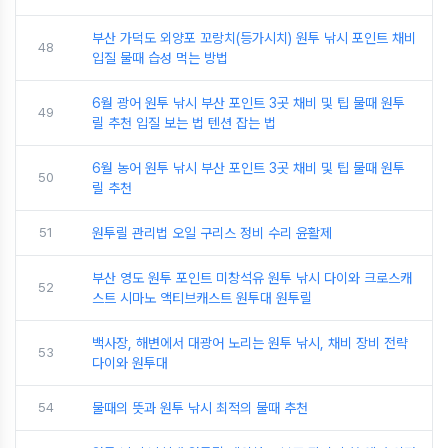
부산 가덕도 외양포 꼬랑치(등가시치) 원투 낚시 포인트 채비
48
입질 물때 습성 먹는 방법
6월 광어 원투 낚시 부산 포인트 3곳 채비 및 팁 물때 원투
49
릴 추천 입질 보는 법 텐션 잡는 법
6월 농어 원투 낚시 부산 포인트 3곳 채비 및 팁 물때 원투
50
릴 추천
51
원투릴 관리법 오일 구리스 정비 수리 윤활제
부산 영도 원투 포인트 미창석유 원투 낚시 다이와 크로스캐
52
스트 시마노 액티브캐스트 원투대 원투릴
백사장, 해변에서 대광어 노리는 원투 낚시, 채비 장비 전략
53
다이와 원투대
54
물때의 뜻과 원투 낚시 최적의 물때 추천