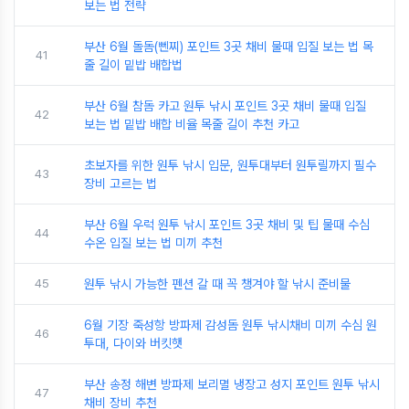
보는 법 전략
부산 6월 돌돔(뻰찌) 포인트 3곳 채비 물때 입질 보는 법 목
41
줄 길이 밑밥 배합법
부산 6월 참돔 카고 원투 낚시 포인트 3곳 채비 물때 입질
42
보는 법 밑밥 배합 비율 목줄 길이 추천 카고
초보자를 위한 원투 낚시 입문, 원투대부터 원투릴까지 필수
43
장비 고르는 법
부산 6월 우럭 원투 낚시 포인트 3곳 채비 및 팁 물때 수심
44
수온 입질 보는 법 미끼 추천
45
원투 낚시 가능한 펜션 갈 때 꼭 챙겨야 할 낚시 준비물
6월 기장 죽성항 방파제 감성돔 원투 낚시채비 미끼 수심 원
46
투대, 다이와 버킷햇
부산 송정 해변 방파제 보리멸 냉장고 성지 포인트 원투 낚시
47
채비 장비 추천