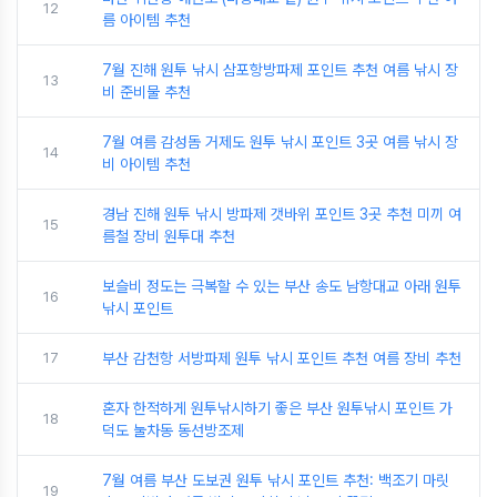
12
름 아이템 추천
7월 진해 원투 낚시 삼포항방파제 포인트 추천 여름 낚시 장
13
비 준비물 추천
7월 여름 감성돔 거제도 원투 낚시 포인트 3곳 여름 낚시 장
14
비 아이템 추천
경남 진해 원투 낚시 방파제 갯바위 포인트 3곳 추천 미끼 여
15
름철 장비 원투대 추천
보슬비 정도는 극복할 수 있는 부산 송도 남항대교 아래 원투
16
낚시 포인트
17
부산 감천항 서방파제 원투 낚시 포인트 추천 여름 장비 추천
혼자 한적하게 원투낚시하기 좋은 부산 원투낚시 포인트 가
18
덕도 눌차동 동선방조제
7월 여름 부산 도보권 원투 낚시 포인트 추천: 백조기 마릿
19