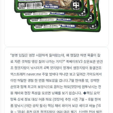
"분명 입질은 엄청 시원하게 들어왔는데, 왜 챔질만 하면 목줄이 칼
로 자른 것처럼 댕강 잘려 나가는 거지?" 퀵베이트V3 상온보관 반건
조 청갯지렁이 낚시미끼 4팩 갯지렁이 청개비 염장지렁이 동결건조
엑스트래커 naver.me 주말 밤바다 하나만 보고 달려간 가덕도에서
이런 허탈한 경험 한 번쯤 해보셨을 겁니다.7월 한여름 밤, 강력한
손맛과 함께 최고의 보양식으로 꼽히는 하모(갯장어) 원투낚시는 전
용 채비와 현장 특성을 모르면 낭패를 보기 쉽습니다. ◆핵심 요약
항목 상세 정보 대상 어종 하모 (갯장어) 추천 시즌 7월 ~ 8월 한여
름 밤낚시 (야간 공략 필수) 핵심 채비 와이어 보강 세이코 바늘 (16
호 ~ 18호) 추천 미끼 청갯지렁이 여러 마리 꿰기, 신선한 전어 썰은