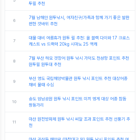
5
투릴 추천
7월 남해안 원투낚시, 여자친구/가족과 함께 가기 좋은 발판
6
편한 갯바위 추천
대물 대비 여름휴가 원투 릴 추천: 올 블랙 다이와 17 크로스
7
캐스트 vs 드랙력 20kg 시마노 25 액캐
7월 부산 하모 갯장어 원투 낚시 가덕도 천성항 포인트 추천
8
원투릴 원투대 추천
부산 영도 국립해양박물관 원투 낚시 포인트 추천 대상어종
9
채비 물때 수심
송도 암남공원 원투 낚시 포인트 미끼 멍게 대상 어종 참돔
10
쌍동가리
마산 원전방파제 원투 낚시 씨알 조과 포인트 추천 선풍기 추
11
천
마산 귀산동 해안로 (마창대교 밑) 원투 낚시 포인트 추천 여