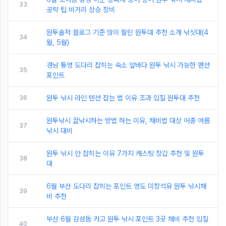
33
공략 팁 비거리 상승 장비
원투솔저 블로그 기준 많이 팔린 원투대 추천 소개 낚싯대(4
34
월, 5월)
경남 통영 도다리 잡히는 숙소 앞바다 원투 낚시 가능한 펜션
35
포인트
36
원투 낚시 라인 텐션 잡는 법 이유 조과 입질 원투대 추천
원투낚시 끌낚시하는 방법 하는 이유, 채비법 대상 어종 여름
37
낚시 대비
원투 낚시 안 잡히는 이유 7가지 캐스팅 장갑 추천 및 원투
38
대
6월 부산 도다리 잡히는 포인트 영도 미창석유 원투 낚시채
39
비 추천
부산 6월 감성돔 카고 원투 낚시 포인트 3곳 채비 추천 입질
40