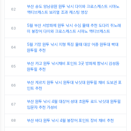
부산 송도 암남공원 원투 낚시 다이와 크로스캐스트 시마노
62
액티브캐스트 보리멸 조과 캐스팅 영상
5월 부산 서방파제 원투 낚시 수심 물때 추천 도다리 쥐노래
63
미 붕장어 다이와 크로스캐스트 시마노 액티브캐스트
5월 기장 원투 낚시 지형 특징 물때 대상 어종 원투대 빡대
64
원투릴 추천
부산 카고 원투 낚시채비 포인트 3곳 방파제 짬낚시 감성돔
65
원투릴 추천
부산 게르치 원투 낚시 원투대 낚싯대 원투릴 채비 도보권 포
66
인트 추천
부산 원투 낚시 4월 대상어 성대 초원투 로드 낚싯대 원투릴
67
입문자 추천 가성비
68
부산 바다 원투 낚시 4월 붕장어 포인트 장비 채비 추천