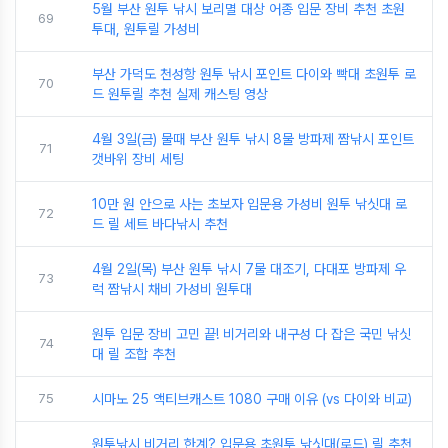
5월 부산 원투 낚시 보리멸 대상 어종 입문 장비 추천 초원
69
투대, 원투릴 가성비
부산 가덕도 천성항 원투 낚시 포인트 다이와 빡대 초원투 로
70
드 원투릴 추천 실제 캐스팅 영상
4월 3일(금) 물때 부산 원투 낚시 8물 방파제 짬낚시 포인트
71
갯바위 장비 세팅
10만 원 안으로 사는 초보자 입문용 가성비 원투 낚싯대 로
72
드 릴 세트 바다낚시 추천
4월 2일(목) 부산 원투 낚시 7물 대조기, 다대포 방파제 우
73
럭 짬낚시 채비 가성비 원투대
원투 입문 장비 고민 끝! 비거리와 내구성 다 잡은 국민 낚싯
74
대 릴 조합 추천
75
시마노 25 액티브캐스트 1080 구매 이유 (vs 다이와 비교)
원투낚시 비거리 한계? 입문용 초원투 낚싯대(로드) 릴 추천