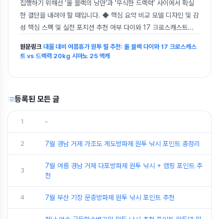
집행하기 위해선 '올 블랙의 낭만'과 '무식한 드랙력' 사이에서 확실
한 결단을 내려야 할 때입니다. ◆ 핵심 요약 비교 모델 디자인 및 감
성 핵심 스펙 및 실전 포지션 추천 여부 다이와 17 크로스캐스트
...
원문링크
대물 대비 여름휴가 원투 릴 추천: 올 블랙 다이와 17 크로스캐스
트 vs 드랙력 20kg 시마노 25 액캐
등록된 모든 글
1
-
2
7월 경남 거제 가조도 계도방파제 원투 낚시 포인트 총정리
7월 여름 경남 거제 다포방파제 원투 낚시 + 캠핑 포인트 추
3
천
4
7월 부산 기장 문중방파제 원투 낚시 포인트 추천