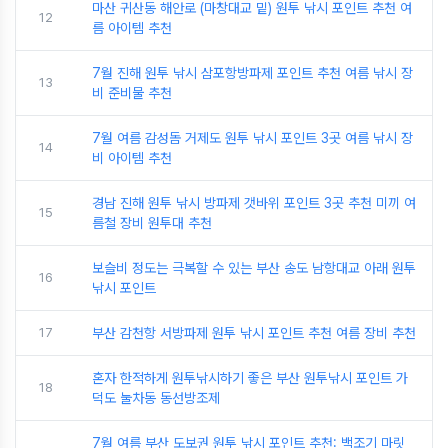
마산 귀산동 해안로 (마창대교 밑) 원투 낚시 포인트 추천 여
12
름 아이템 추천
7월 진해 원투 낚시 삼포항방파제 포인트 추천 여름 낚시 장
13
비 준비물 추천
7월 여름 감성돔 거제도 원투 낚시 포인트 3곳 여름 낚시 장
14
비 아이템 추천
경남 진해 원투 낚시 방파제 갯바위 포인트 3곳 추천 미끼 여
15
름철 장비 원투대 추천
보슬비 정도는 극복할 수 있는 부산 송도 남항대교 아래 원투
16
낚시 포인트
17
부산 감천항 서방파제 원투 낚시 포인트 추천 여름 장비 추천
혼자 한적하게 원투낚시하기 좋은 부산 원투낚시 포인트 가
18
덕도 눌차동 동선방조제
7월 여름 부산 도보권 원투 낚시 포인트 추천: 백조기 마릿