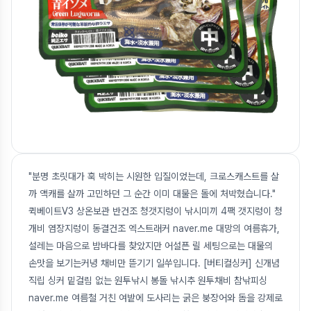
"분명 초릿대가 훅 박히는 시원한 입질이었는데, 크로스캐스트를 살
까 액캐를 살까 고민하던 그 순간 이미 대물은 돌에 처박혔습니다."
퀵베이트V3 상온보관 반건조 청갯지렁이 낚시미끼 4팩 갯지렁이 청
개비 염장지렁이 동결건조 엑스트래커 naver.me 대망의 여름휴가,
설레는 마음으로 밤바다를 찾았지만 어설픈 릴 세팅으로는 대물의
손맛을 보기는커녕 채비만 뜯기기 일쑤입니다. [버티컬싱커] 신개념
직립 싱커 밑걸림 없는 원투낚시 봉돌 낚시추 원투채비 참낚피싱
naver.me 여름철 거친 여밭에 도사리는 굵은 붕장어와 돔을 강제로