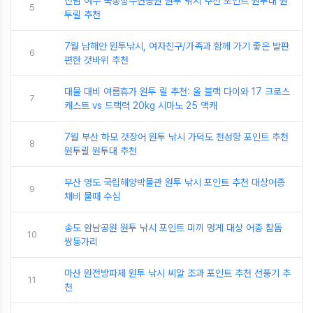
전남 여수 국동항수변공원 원투 낚시 추천 포인트 원투대 원
5
투릴 추천
7월 남해안 원투낚시, 여자친구/가족과 함께 가기 좋은 발판
6
편한 갯바위 추천
대물 대비 여름휴가 원투 릴 추천: 올 블랙 다이와 17 크로스
7
캐스트 vs 드랙력 20kg 시마노 25 액캐
7월 부산 하모 갯장어 원투 낚시 가덕도 천성항 포인트 추천
8
원투릴 원투대 추천
부산 영도 국립해양박물관 원투 낚시 포인트 추천 대상어종
9
채비 물때 수심
송도 암남공원 원투 낚시 포인트 미끼 멍게 대상 어종 참돔
10
쌍동가리
마산 원전방파제 원투 낚시 씨알 조과 포인트 추천 선풍기 추
11
천