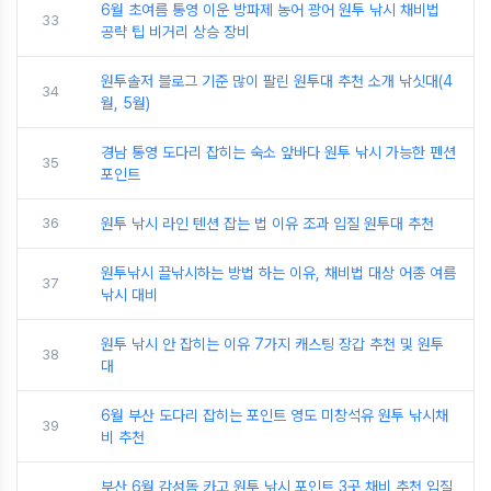
6월 초여름 통영 이운 방파제 농어 광어 원투 낚시 채비법
33
공략 팁 비거리 상승 장비
원투솔저 블로그 기준 많이 팔린 원투대 추천 소개 낚싯대(4
34
월, 5월)
경남 통영 도다리 잡히는 숙소 앞바다 원투 낚시 가능한 펜션
35
포인트
36
원투 낚시 라인 텐션 잡는 법 이유 조과 입질 원투대 추천
원투낚시 끌낚시하는 방법 하는 이유, 채비법 대상 어종 여름
37
낚시 대비
원투 낚시 안 잡히는 이유 7가지 캐스팅 장갑 추천 및 원투
38
대
6월 부산 도다리 잡히는 포인트 영도 미창석유 원투 낚시채
39
비 추천
부산 6월 감성돔 카고 원투 낚시 포인트 3곳 채비 추천 입질