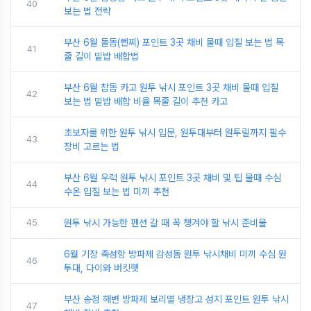
40
보는 법 전략
부산 6월 돌돔(뻰찌) 포인트 3곳 채비 물때 입질 보는 법 목
41
줄 길이 밑밥 배합법
부산 6월 참돔 카고 원투 낚시 포인트 3곳 채비 물때 입질
42
보는 법 밑밥 배합 비율 목줄 길이 추천 카고
초보자를 위한 원투 낚시 입문, 원투대부터 원투릴까지 필수
43
장비 고르는 법
부산 6월 우럭 원투 낚시 포인트 3곳 채비 및 팁 물때 수심
44
수온 입질 보는 법 미끼 추천
45
원투 낚시 가능한 펜션 갈 때 꼭 챙겨야 할 낚시 준비물
6월 기장 죽성항 방파제 감성돔 원투 낚시채비 미끼 수심 원
46
투대, 다이와 버킷햇
부산 송정 해변 방파제 보리멸 냉장고 성지 포인트 원투 낚시
47