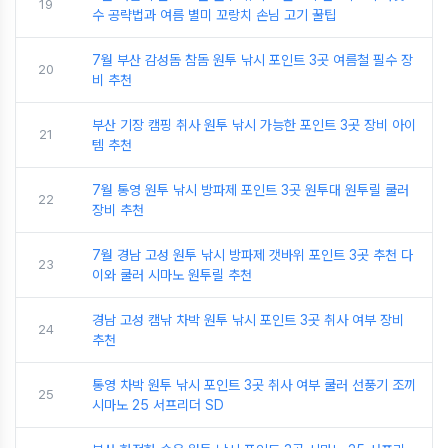
19
수 공략법과 여름 별미 꼬랑치 손님 고기 꿀팁
7월 부산 감성돔 참돔 원투 낚시 포인트 3곳 여름철 필수 장
20
비 추천
부산 기장 캠핑 취사 원투 낚시 가능한 포인트 3곳 장비 아이
21
템 추천
7월 통영 원투 낚시 방파제 포인트 3곳 원투대 원투릴 쿨러
22
장비 추천
7월 경남 고성 원투 낚시 방파제 갯바위 포인트 3곳 추천 다
23
이와 쿨러 시마노 원투릴 추천
경남 고성 캠낚 차박 원투 낚시 포인트 3곳 취사 여부 장비
24
추천
통영 차박 원투 낚시 포인트 3곳 취사 여부 쿨러 선풍기 조끼
25
시마노 25 서프리더 SD