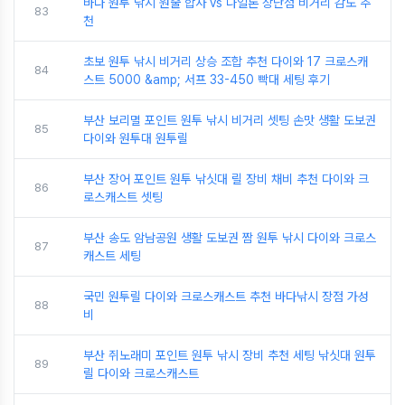
바다 원투 낚시 원줄 합사 vs 나일론 장단점 비거리 감도 추
83
천
초보 원투 낚시 비거리 상승 조합 추천 다이와 17 크로스캐
84
스트 5000 &amp; 서프 33-450 빡대 세팅 후기
부산 보리멸 포인트 원투 낚시 비거리 셋팅 손맛 생활 도보권
85
다이와 원투대 원투릴
부산 장어 포인트 원투 낚싯대 릴 장비 채비 추천 다이와 크
86
로스캐스트 셋팅
부산 송도 암남공원 생활 도보권 짬 원투 낚시 다이와 크로스
87
캐스트 세팅
국민 원투릴 다이와 크로스캐스트 추천 바다낚시 장점 가성
88
비
부산 쥐노래미 포인트 원투 낚시 장비 추천 세팅 낚싯대 원투
89
릴 다이와 크로스캐스트