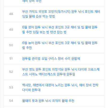
채비 장비 추천
부산 가덕도 외양포 꼬랑치(등가시치) 원투 낚시 포인트 채비
48
입질 물때 습성 먹는 방법
6월 광어 원투 낚시 부산 포인트 3곳 채비 및 팁 물때 원투
49
릴 추천 입질 보는 법 텐션 잡는 법
6월 농어 원투 낚시 부산 포인트 3곳 채비 및 팁 물때 원투
50
릴 추천
51
원투릴 관리법 오일 구리스 정비 수리 윤활제
부산 영도 원투 포인트 미창석유 원투 낚시 다이와 크로스캐
52
스트 시마노 액티브캐스트 원투대 원투릴
백사장, 해변에서 대광어 노리는 원투 낚시, 채비 장비 전략
53
다이와 원투대
54
물때의 뜻과 원투 낚시 최적의 물때 추천