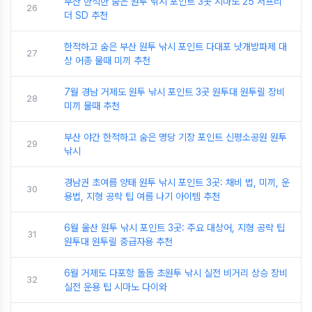
부산 한적한 숨은 원투 낚시 포인트 3곳 시마노 25 서프리
26
더 SD 추천
한적하고 숨은 부산 원투 낚시 포인트 다대포 낫개방파제 대
27
상 어종 물때 미끼 추천
7월 경남 거제도 원투 낚시 포인트 3곳 원투대 원투릴 장비
28
미끼 물때 추천
부산 야간 한적하고 숨은 명당 기장 포인트 신평소공원 원투
29
낚시
경남권 초여름 양태 원투 낚시 포인트 3곳: 채비 법, 미끼, 운
30
용법, 지형 공략 팁 여름 나기 아이템 추천
6월 울산 원투 낚시 포인트 3곳: 주요 대상어, 지형 공략 팁
31
원투대 원투릴 중급자용 추천
6월 거제도 다포항 돌돔 초원투 낚시 실전 비거리 상승 장비
32
실전 운용 팁 시마노 다이와