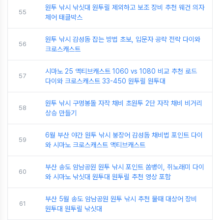
원투 낚시 낚싯대 원투릴 제외하고 보조 장비 추천 웨건 의자
55
체어 태클박스
원투 낚시 감성돔 잡는 방법 초보, 입문자 공략 전략 다이와
56
크로스캐스트
시마노 25 액티브캐스트 1060 vs 1080 비교 추천 로드
57
다이와 크로스캐스트 33-450 원투릴 원투대
원투 낚시 구멍봉돌 자작 채비 초원투 2단 자작 채비 비거리
58
상승 만들기
6월 부산 야간 원투 낚시 붕장어 감성돔 채비법 포인트 다이
59
와 시마노 크로스캐스트 액티브캐스트
부산 송도 암남공원 원투 낚시 포인트 쏨뱅이, 쥐노래미 다이
60
와 시마노 낚싯대 원투대 원투릴 추천 영상 포함
부산 5월 송도 암남공원 원투 낚시 추천 물때 대상어 장비
61
원투대 원투릴 낚싯대