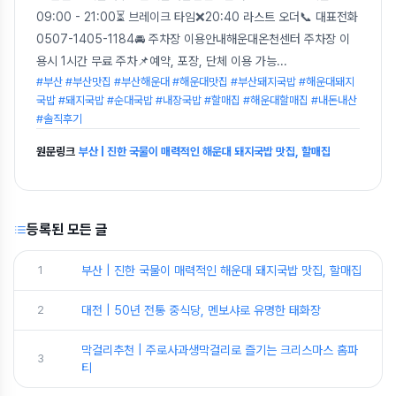
09:00 - 21:00⏳ 브레이크 타임❌20:40 라스트 오더📞 대표전화
0507-1405-1184🚘 주차장 이용안내해운대온천센터 주차장 이
용시 1시간 무료 주차📌예약, 포장, 단체 이용 가능
...
#부산 #부산맛집 #부산해운대 #해운대맛집 #부산돼지국밥 #해운대돼지
국밥 #돼지국밥 #순대국밥 #내장국밥 #할매집 #해운대할매집 #내돈내산
#솔직후기
원문링크
부산 | 진한 국물이 매력적인 해운대 돼지국밥 맛집, 할매집
등록된 모든 글
1
부산 | 진한 국물이 매력적인 해운대 돼지국밥 맛집, 할매집
2
대전 | 50년 전통 중식당, 멘보샤로 유명한 태화장
막걸리추천 | 주로사과생막걸리로 즐기는 크리스마스 홈파
3
티