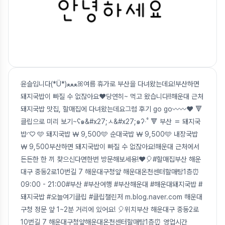
윤슬입니다(*Ü*)ﻌﻌﻌꕤ여름 휴가로 부산을 다녀왔는데요!부산하면
돼지국밥이 빠질 수 없잖아요❤️당연히~ 먹고 왔습니다!!해운대 근처
돼지국밥 맛집, 할매집에 다녀왔는데요그럼 후기 go go〰️〰️❤️ 🔻
클립으로 미리 보기~ʕ๑&#x27;ㅅ&#x27;๑ʔ‧˚ 🔻 부산 ＝ 돼지국
밥◜♡ 🩵 돼지국밥 ￦ 9,500🩵 순대국밥 ￦ 9,500🩵 내장국밥
￦ 9,500부산하면 돼지국밥이 빠질 수 없잖아요!해운대 근처에서
든든한 한 끼 찾으신다면한번 방문해보세용!❤️🎈#할매집부산 해운
대구 중동2로10번길 7 해운대구청앞 해운대온천센터할매탕1층⏰
09:00 - 21:00#부산 #부산여행 #부산해운대 #해운대돼지국밥 #
돼지국밥 #오늘여기클립 #클립챌린저 m.blog.naver.com 해운대
구청 정문 앞 1~2분 거리에 있어요! 🎈위치부산 해운대구 중동2로
10번길 7 해운대구청앞해운대온천센터할매탕1층⏰️ 영업시간