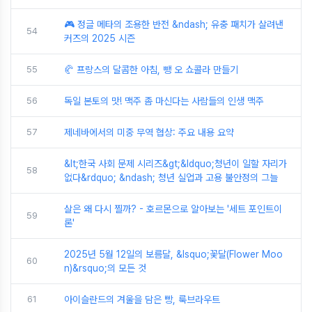
🎮 정글 메타의 조용한 반전 &ndash; 유충 패치가 살려낸
54
커즈의 2025 시즌
55
🥐 프랑스의 달콤한 아침, 뺑 오 쇼콜라 만들기
56
독일 본토의 맛! 맥주 좀 마신다는 사람들의 인생 맥주
57
제네바에서의 미중 무역 협상: 주요 내용 요약
&lt;한국 사회 문제 시리즈&gt;&ldquo;청년이 일할 자리가
58
없다&rdquo; &ndash; 청년 실업과 고용 불안정의 그늘
살은 왜 다시 찔까? - 호르몬으로 알아보는 '세트 포인트이
59
론'
2025년 5월 12일의 보름달, &lsquo;꽃달(Flower Moo
60
n)&rsquo;의 모든 것
61
아이슬란드의 겨울을 담은 빵, 룩브라우트