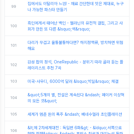
집에서도 이탈리아 느낌! - 재료 간단한데 맛은 제대로, 누구
99
나 가능한 파스타 만들기
흑인에게서 태어난 백인 - 멜라닌의 유전적 결핍, 그리고 사
100
회가 만든 또 다른 &lsquo;색&rsquo;
다리가 무겁고 울퉁불퉁하다면? 하지정맥류, 방치하면 위험
101
해요
감성 팝의 정석, OneRepublic - 분위기 따라 골라 듣는 플
102
레이리스트 추천 7곡
103
미국-사우디, 6000억 달러 &lsquo;빅딜&rsquo; 체결
&quot;5개의 별, 전설은 계속된다 &ndash; 페이커 이상혁
104
의 모든 것&quot;
105
세계가 멈춘 돈의 폭주 &ndash; 베네수엘라 초인플레이션
&lt;제 2차세계대전 : 독일편 6화&gt; - &ldquo;서쪽으로
106
향한 전쟁&rdquo; &ndash; 프랑스 침공과 마지노선 돌파