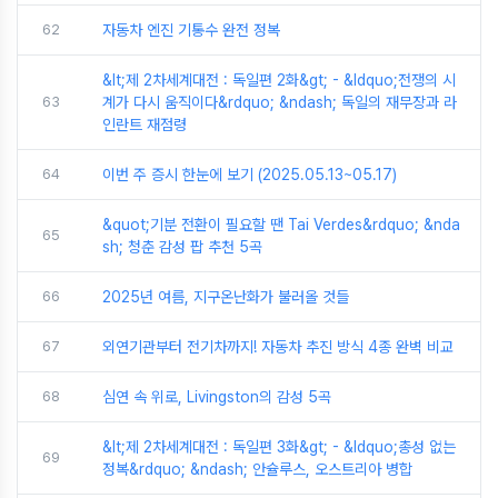
62
자동차 엔진 기통수 완전 정복
&lt;제 2차세계대전 : 독일편 2화&gt; - &ldquo;전쟁의 시
63
계가 다시 움직이다&rdquo; &ndash; 독일의 재무장과 라
인란트 재점령
64
이번 주 증시 한눈에 보기 (2025.05.13~05.17)
&quot;기분 전환이 필요할 땐 Tai Verdes&rdquo; &nda
65
sh; 청춘 감성 팝 추천 5곡
66
2025년 여름, 지구온난화가 불러올 것들
67
외연기관부터 전기차까지! 자동차 추진 방식 4종 완벽 비교
68
심연 속 위로, Livingston의 감성 5곡
&lt;제 2차세계대전 : 독일편 3화&gt; - &ldquo;총성 없는
69
정복&rdquo; &ndash; 안슐루스, 오스트리아 병합