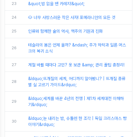
23
&quot;밥 없을 땐 카레지!&quot;
24
🐶 너무 사랑스러운 작은 사자! 포메라니안의 모든 것
25
인류와 함께한 술의 역사, 맥주의 기원과 진화
테슬라의 봄은 언제 올까? &ndash; 주가 하락과 일론 머스
26
크의 복귀 소식
27
계절 바뀔 때마다 고민? 옷 보관 &amp; 관리 꿀팁 총정리!
&ldquo;뜨개질의 세계, 어디까지 알아봤니? | 뜨개질 종류
28
별 실 고르기 가이드&rdquo;
&ldquo;세계를 바꾼 4년의 전쟁 | 제1차 세계대전 이해하
29
기&rdquo;
&ldquo;눈 내리는 밤, 슈톨렌 한 조각 | 독일 크리스마스 빵
30
이야기&rdquo;