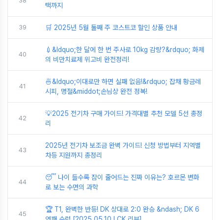
38
택까지
39
🛒 2025년 5월 둘째 주 코스트코 할인 상품 안내
💉&ldquo;한 달에 한 번 주사로 10kg 감량?&rdquo; 화제
40
의 비만치료제 위고비 완전정리!
🍜&ldquo;이대로만 하면 실패 없음!&rdquo; 잡채 황금레
41
시피, 명절&middot;손님상 완전 정복!
💡2025 전기차 구매 가이드! 가격대별 추천 모델 5선 총정
42
리
2025년 전기차 보조금 완벽 가이드! 신청 방법부터 지역별
43
차등 지원까지 총정리
😴 나이 들수록 잠이 줄어드는 진짜 이유는? 호르몬 변화
44
로 보는 수면의 과학
🏆 T1, 완벽한 반등! DK 상대로 2:0 완승 &ndash; DK 6
45
연패 수렁 [2025.05.10 LCK 리뷰]