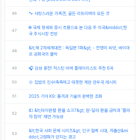
46
🐾 사랑스러운 가족견, 골든 리트리버의 모든 것
🌐 국제 정세와 증시 흐름으로 본 다음 주 미국&middot;한
47
국 주식시장 전망
&lt;제 2차세계대전 : 독일편 1화&gt; - 전쟁의 씨앗, 바이마
48
르 공화국의 몰락
49
🎧 감성 충전! 저스틴 비버 플레이리스트 추천 6곡
50
🍲 집밥의 진수!촉촉하고 따뜻한 계란 만두국 레시피
51
2025 기아 K9: 품격과 기술의 완벽한 조화
💵 &lt;타이완發 환율 쇼크?&gt; 원-달러 환율 급락과 '플라
52
자 합의' 재연 가능성
&lt;한국 사회 문제 시리즈&gt; 인구 절벽 시대, 저출산&mi
53
ddot;고령화가 던지는 경고