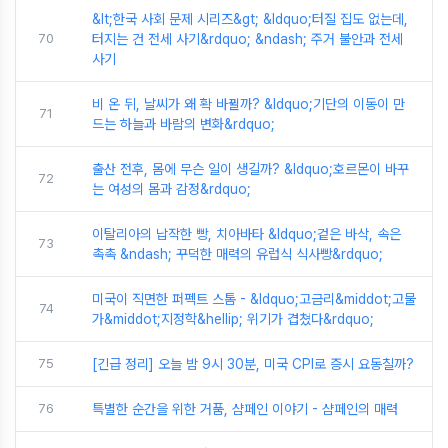
&lt;한국 사회 문제 시리즈&gt; &ldquo;터질 집도 없는데,
70
터지는 건 전세 사기&rdquo; &ndash; 주거 불안과 전세
사기
비 온 뒤, 날씨가 왜 확 바뀔까? &ldquo;기단의 이동이 만
71
드는 하늘과 바람의 변화&rdquo;
출산 전후, 몸에 무슨 일이 생길까? &ldquo;호르몬이 바꾸
72
는 여성의 몸과 감정&rdquo;
이탈리아의 납작한 빵, 치아바타 &ldquo;겉은 바삭, 속은
73
촉촉 &ndash; 꾸덕한 매력의 유럽식 식사빵&rdquo;
미국이 직면한 퍼펙트 스톰 - &ldquo;고금리&middot;고물
74
가&middot;지정학&hellip; 위기가 겹쳤다&rdquo;
75
[긴급 정리] 오늘 밤 9시 30분, 미국 CPI로 증시 요동칠까?
76
특별한 순간을 위한 거품, 샴페인 이야기 - 샴페인의 매력