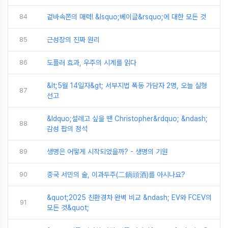
84
겉바속쫀의 매력! &lsquo;베이글&rsquo;에 대한 모든 것
85
근성장의 진짜 원리
86
도플러 효과, 우주의 시계를 읽다
&lt;5월 14일자&gt; 서부지법 폭동 가담자 2명, 오늘 실형
87
선고
&ldquo;설레고 싶을 땐 Christopher&rdquo; &ndash;
88
감성 팝의 정석
89
생명은 어떻게 시작되었을까? - 생명의 기원
90
중국 서민의 술, 이과두주(二鍋頭酒)를 아시나요?
&quot;2025 친환경차 완벽 비교 &ndash; EV와 FCEV의
91
모든 것&quot;