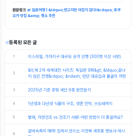
원문링크
🛫 일본여행 | &ldquo;엔고지만 아깝지 않다!&rdquo; 후쿠
오카 맛집 &amp; 명소 추천
등록된 모든 글
1
이스라엘, 가자지구 대규모 공격 단행 (300명 이상 사망)
&lt;제 2차 세계대전 시리즈: 독일편 9화&gt; &ldquo;끝나
2
지 않은 전쟁&rdquo; &ndash; 런던 대공습과 불굴의 저항
3
2025년 기준 중형 세단 6종 완전분석
4
1년생과 다년생 식물의 구조, 생존 전략, 쓰임새까지
5
빨래, 자연건조 vs 건조기 사용! 어떤 방법이 더 좋을까요?
겉바속촉의 매력! 집에서 만드는 이연복 셰프표 멘보샤 레시
6