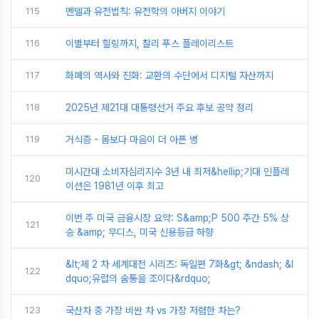
115
멘델과 유전법칙: 유전학의 아버지 이야기
116
이별부터 힐링까지, 찰리 푸스 플레이리스트
117
화폐의 역사와 진화: 교환의 수단에서 디지털 자산까지
118
2025년 제21대 대통령선거 주요 후보 공약 정리
119
거식증 - 몸보다 마음이 더 아픈 병
미시간대 소비자심리지수 3년 내 최저&hellip;기대 인플레
120
이션은 1981년 이후 최고
이번 주 미국 금융시장 요약: S&amp;P 500 주간 5% 상
121
승 &amp; 무디스, 미국 신용등급 하향
&lt;제 2 차 세계대전 시리즈: 독일편 7화&gt; &ndash; &l
122
dquo;유럽의 숨통을 조이다&rdquo;
123
국산차 중 가장 비싼 차 vs 가장 저렴한 차는?