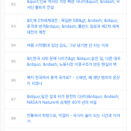
&quot;인류 역사상 가장 빠른 사나이&quot; &ndash; 우
92
사인 볼트의 전설
&lt;제 2차세계대전 : 독일편 5화&gt; &ndash; &ldquo;
93
포격과 반격&rdquo; &ndash; 폴란드 침공과 제2차 세계
대전의 개전
94
여름 시작했다! 집안 습도, 그냥 넘기면 안 되는 이유
&lt;한국 사회 문제 시리즈&gt; &ldquo;같은 일, 다른 대우
95
&rdquo; &ndash; 노동시장 이중구조가 만든 현실의 벽
복지 천국에서 총격 국가로? - 스웨덴, 왜 갱단 범죄의 온상
96
이 되었나
&ldquo;달은 앞과 뒤가 완전히 다르다&rdquo; &ndash;
97
NASA가 Nature에 공개한 40억 년의 비밀
전통에서 취향으로, 막걸리 - 곡식이 술이 되는 시간과 이야
98
기