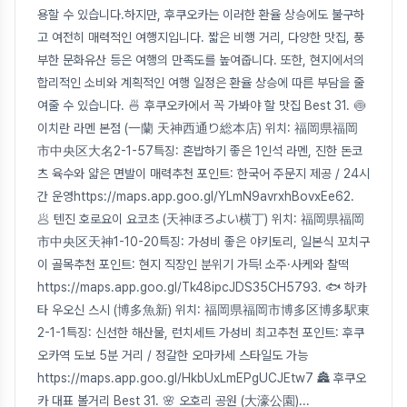
용할 수 있습니다.하지만, 후쿠오카는 이러한 환율 상승에도 불구하
고 여전히 매력적인 여행지입니다. 짧은 비행 거리, 다양한 맛집, 풍
부한 문화유산 등은 여행의 만족도를 높여줍니다. 또한, 현지에서의
합리적인 소비와 계획적인 여행 일정은 환율 상승에 따른 부담을 줄
여줄 수 있습니다. 🍜 후쿠오카에서 꼭 가봐야 할 맛집 Best 31. 🍥
이치란 라멘 본점 (一蘭 天神西通り総本店) 위치: 福岡県福岡
市中央区大名2-1-57특징: 혼밥하기 좋은 1인석 라멘, 진한 돈코
츠 육수와 얇은 면발이 매력추천 포인트: 한국어 주문지 제공 / 24시
간 운영https://maps.app.goo.gl/YLmN9avrxhBovxEe62.
🥟 텐진 호로요이 요코초 (天神ほろよい横丁) 위치: 福岡県福岡
市中央区天神1-10-20특징: 가성비 좋은 야키토리, 일본식 꼬치구
이 골목추천 포인트: 현지 직장인 분위기 가득! 소주·사케와 찰떡
https://maps.app.goo.gl/Tk48ipcJDS35CH5793. 🐟 하카
타 우오신 스시 (博多魚新) 위치: 福岡県福岡市博多区博多駅東
2-1-1특징: 신선한 해산물, 런치세트 가성비 최고추천 포인트: 후쿠
오카역 도보 5분 거리 / 정갈한 오마카세 스타일도 가능
https://maps.app.goo.gl/HkbUxLmEPgUCJEtw7 🏯 후쿠오
카 대표 볼거리 Best 31. 🌸 오호리 공원 (大濠公園)
...