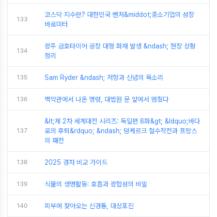
코스닥 지수란? 대한민국 벤처&middot;중소기업의 성장
133
바로미터
광주 금호타이어 공장 대형 화재 발생 &ndash; 현장 상황
134
정리
135
Sam Ryder &ndash; 저항과 신념의 목소리
136
백악관에서 나온 명령, 대법원 문 앞에서 멈췄다
&lt;제 2차 세계대전 시리즈: 독일편 8화&gt; &ldquo;바다
137
로의 후퇴&rdquo; &ndash; 덩케르크 철수작전과 프랑스
의 패전
138
2025 경차 비교 가이드
139
식물의 생명활동: 호흡과 광합성의 비밀
140
피부에 찾아오는 신경통, 대상포진