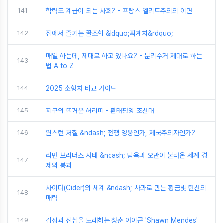
141
학력도 계급이 되는 사회? - 프랑스 엘리트주의의 이면
142
집에서 즐기는 꿀조합 &ldquo;짜계치&rdquo;
매일 하는데, 제대로 하고 있나요? - 분리수거 제대로 하는
143
법 A to Z
144
2025 소형차 비교 가이드
145
지구의 뜨거운 허리띠 - 환태평양 조산대
146
윈스턴 처칠 &ndash; 전쟁 영웅인가, 제국주의자인가?
리먼 브라더스 사태 &ndash; 탐욕과 오만이 불러온 세계 경
147
제의 붕괴
사이더(Cider)의 세계 &ndash; 사과로 만든 황금빛 탄산의
148
매력
149
감성과 진심을 노래하는 청춘 아이콘 'Shawn Mendes'