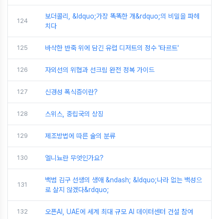
보더콜리, &ldquo;가장 똑똑한 개&rdquo;의 비밀을 파헤
124
치다
125
바삭한 반죽 위에 담긴 유럽 디저트의 정수 '타르트'
126
자외선의 위협과 선크림 완전 정복 가이드
127
신경성 폭식증이란?
128
스위스, 중립국의 상징
129
제조방법에 따른 술의 분류
130
엘니뇨란 무엇인가요?
백범 김구 선생의 생애 &ndash; &ldquo;나라 없는 백성으
131
로 살지 않겠다&rdquo;
132
오픈AI, UAE에 세계 최대 규모 AI 데이터센터 건설 참여