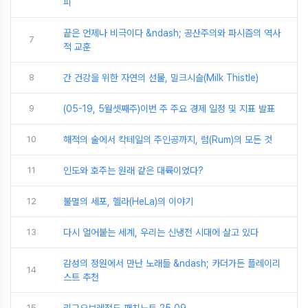
피
끝은 언제나 비극이다 &ndash; 공산주의와 파시즘의 역사
7
적 교훈
8
간 건강을 위한 자연의 선물, 밀크시슬(Milk Thistle)
9
(05-19, 5월셋째주)이번 주 주요 경제 일정 및 지표 발표
10
해적의 술에서 칵테일의 주인공까지, 럼(Rum)의 모든 것
11
인도와 호주는 원래 같은 대륙이었다?
12
불멸의 세포, 헬라(HeLa)의 이야기
13
다시 얼어붙는 세계, 우리는 신냉전 시대에 살고 있다
감성의 정원에서 만난 노래들 &ndash; 카더가든 플레이리
14
스트 추천
15