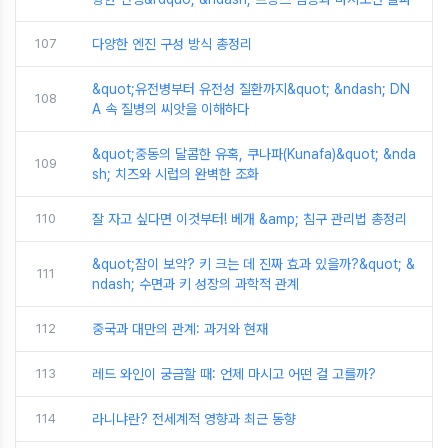
107
다양한 엔진 구성 방식 총정리
&quot;유전병부터 유전성 질환까지&quot; &ndash; DN
108
A 속 질병의 씨앗을 이해하다
&quot;중동의 달콤한 유혹, 쿠나파(Kunafa)&quot; &nda
109
sh; 치즈와 시럽의 완벽한 조화
110
잘 자고 싶다면 이것부터! 베개 &amp; 침구 관리법 총정리
&quot;잠이 보약? 키 크는 데 진짜 효과 있을까?&quot; &
111
ndash; 수면과 키 성장의 과학적 관계
112
중국과 대만의 관계: 과거와 현재
113
레드 와인이 궁금할 때: 언제 마시고 어떤 걸 고를까?
114
라니냐란? 전세계적 영향과 최근 동향