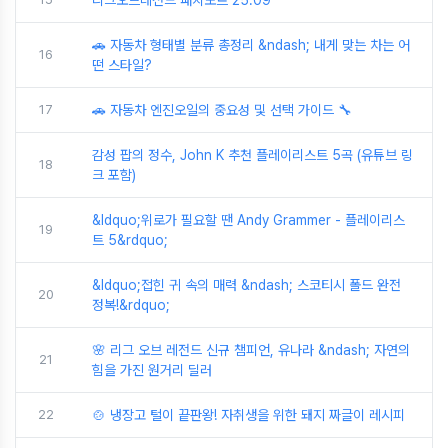
리그오브레전드 패치노트 25.09
🚗 자동차 형태별 분류 총정리 &ndash; 내게 맞는 차는 어
16
떤 스타일?
17
🚗 자동차 엔진오일의 중요성 및 선택 가이드 🔧
감성 팝의 정수, John K 추천 플레이리스트 5곡 (유튜브 링
18
크 포함)
&ldquo;위로가 필요할 땐 Andy Grammer - 플레이리스
19
트 5&rdquo;
&ldquo;접힌 귀 속의 매력 &ndash; 스코티시 폴드 완전
20
정복!&rdquo;
🌸 리그 오브 레전드 신규 챔피언, 유나라 &ndash; 자연의
21
힘을 가진 원거리 딜러
22
🍲 냉장고 털이 끝판왕! 자취생을 위한 돼지 짜글이 레시피