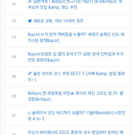
🛫 일본여행 | &ldquo;엔고지만 아깝지 않다!&rdquo; 후
31
쿠오카 맛집 &amp; 명소 추천
32
🕊️ 새로운 교황, 레오 14세의 등장
&quot;누가 먼저 핵버튼을 누를까? 세계가 숨죽인 인도-파
33
키스탄 분쟁&quot;
&quot;트럼프 입 열자 중국 ETF 급등! 관세 인하설과 주가
34
전망 총정리&quot;
💕 울산 데이트 코스 추천 BEST 5 (카페 &amp; 밥집 총정
35
리✨)
&ldquo;찐 와알못을 위한🔥 화이트 와인 고르는 법 (ft. 꿀
36
조합)&rdquo;
📈솔레이어 코인 어디까지 오를까? 기술력&middot;시장전
37
망 A to Z
무신사 뷰티페스타 2025 총정리! 성수 팝업부터 온라인 혜