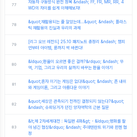
자동차 구동방식 완전 정복 &ndash; FF, FR, MR, RR, 4
77
WD의 차이를 쉽게 이해해보자!
&quot;재활용되는 줄 알았는데...&quot; &ndash; 플라스
78
틱 재활용의 진실과 우리의 과제
[리그 오브 레전드] 25.10 패치노트 총정리 &ndash; 챔피
79
언부터 아이템, 룬까지 싹 바뀐다!
&ldquo;환율이 오르면 좋은 걸까?&rdquo; &ndash; 무
80
역, 기업, 그리고 우리의 삶까지 바꾸는 환율 이야기
&quot;혼자 이기는 게임은 없다!&quot; &ndash; 존 내쉬
81
와 게임이론, 그리고 아름다운 이야기
&quot;세상은 관측되기 전까진 결정되지 않는다?&quot;
82
&ndash; 슈뢰딩거가 던진 양자역학의 근본 질문
&lt;제 2차세계대전 : 독일편 4화&gt; - &ldquo;평화를 팔
83
아 넘긴 협상&rdquo; &ndash; 주데텐란트 위기와 뮌헨 협
정