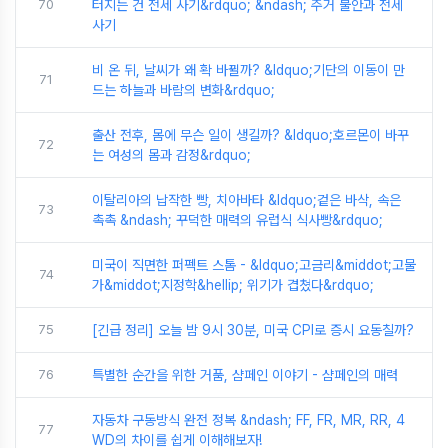
70
터지는 건 전세 사기&rdquo; &ndash; 주거 불안과 전세
사기
비 온 뒤, 날씨가 왜 확 바뀔까? &ldquo;기단의 이동이 만
71
드는 하늘과 바람의 변화&rdquo;
출산 전후, 몸에 무슨 일이 생길까? &ldquo;호르몬이 바꾸
72
는 여성의 몸과 감정&rdquo;
이탈리아의 납작한 빵, 치아바타 &ldquo;겉은 바삭, 속은
73
촉촉 &ndash; 꾸덕한 매력의 유럽식 식사빵&rdquo;
미국이 직면한 퍼펙트 스톰 - &ldquo;고금리&middot;고물
74
가&middot;지정학&hellip; 위기가 겹쳤다&rdquo;
75
[긴급 정리] 오늘 밤 9시 30분, 미국 CPI로 증시 요동칠까?
76
특별한 순간을 위한 거품, 샴페인 이야기 - 샴페인의 매력
자동차 구동방식 완전 정복 &ndash; FF, FR, MR, RR, 4
77
WD의 차이를 쉽게 이해해보자!