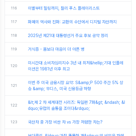
116
이별부터 힐링까지, 찰리 푸스 플레이리스트
117
화폐의 역사와 진화: 교환의 수단에서 디지털 자산까지
118
2025년 제21대 대통령선거 주요 후보 공약 정리
119
거식증 - 몸보다 마음이 더 아픈 병
미시간대 소비자심리지수 3년 내 최저&hellip;기대 인플레
120
이션은 1981년 이후 최고
이번 주 미국 금융시장 요약: S&amp;P 500 주간 5% 상
121
승 &amp; 무디스, 미국 신용등급 하향
&lt;제 2 차 세계대전 시리즈: 독일편 7화&gt; &ndash; &l
122
dquo;유럽의 숨통을 조이다&rdquo;
123
국산차 중 가장 비싼 차 vs 가장 저렴한 차는?
보더콜리, &ldquo;가장 똑똑한 개&rdquo;의 비밀을 파헤