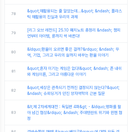
&quot;재활용되는 줄 알았는데...&quot; &ndash; 플라스
78
틱 재활용의 진실과 우리의 과제
[리그 오브 레전드] 25.10 패치노트 총정리 &ndash; 챔피
79
언부터 아이템, 룬까지 싹 바뀐다!
&ldquo;환율이 오르면 좋은 걸까?&rdquo; &ndash; 무
80
역, 기업, 그리고 우리의 삶까지 바꾸는 환율 이야기
&quot;혼자 이기는 게임은 없다!&quot; &ndash; 존 내쉬
81
와 게임이론, 그리고 아름다운 이야기
&quot;세상은 관측되기 전까진 결정되지 않는다?&quot;
82
&ndash; 슈뢰딩거가 던진 양자역학의 근본 질문
&lt;제 2차세계대전 : 독일편 4화&gt; - &ldquo;평화를 팔
83
아 넘긴 협상&rdquo; &ndash; 주데텐란트 위기와 뮌헨 협
정
84
겉바속쫀의 매력! &lsquo;베이글&rsquo;에 대한 모든 것