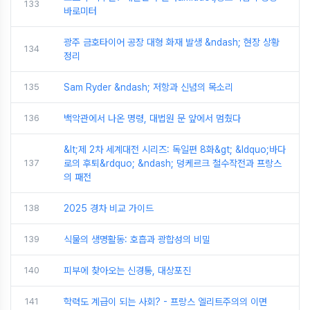
133
바로미터
광주 금호타이어 공장 대형 화재 발생 &ndash; 현장 상황
134
정리
135
Sam Ryder &ndash; 저항과 신념의 목소리
136
백악관에서 나온 명령, 대법원 문 앞에서 멈췄다
&lt;제 2차 세계대전 시리즈: 독일편 8화&gt; &ldquo;바다
137
로의 후퇴&rdquo; &ndash; 덩케르크 철수작전과 프랑스
의 패전
138
2025 경차 비교 가이드
139
식물의 생명활동: 호흡과 광합성의 비밀
140
피부에 찾아오는 신경통, 대상포진
141
학력도 계급이 되는 사회? - 프랑스 엘리트주의의 이면