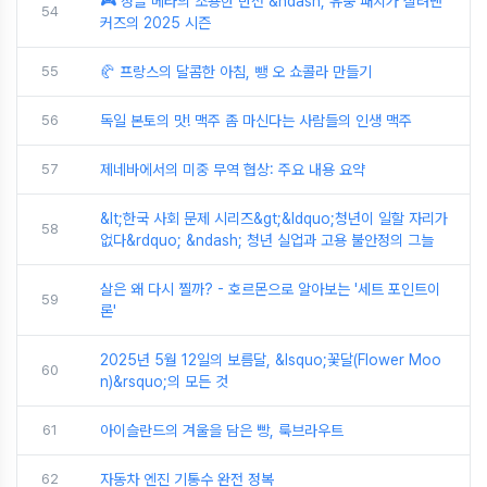
🎮 정글 메타의 조용한 반전 &ndash; 유충 패치가 살려낸
54
커즈의 2025 시즌
55
🥐 프랑스의 달콤한 아침, 뺑 오 쇼콜라 만들기
56
독일 본토의 맛! 맥주 좀 마신다는 사람들의 인생 맥주
57
제네바에서의 미중 무역 협상: 주요 내용 요약
&lt;한국 사회 문제 시리즈&gt;&ldquo;청년이 일할 자리가
58
없다&rdquo; &ndash; 청년 실업과 고용 불안정의 그늘
살은 왜 다시 찔까? - 호르몬으로 알아보는 '세트 포인트이
59
론'
2025년 5월 12일의 보름달, &lsquo;꽃달(Flower Moo
60
n)&rsquo;의 모든 것
61
아이슬란드의 겨울을 담은 빵, 룩브라우트
62
자동차 엔진 기통수 완전 정복