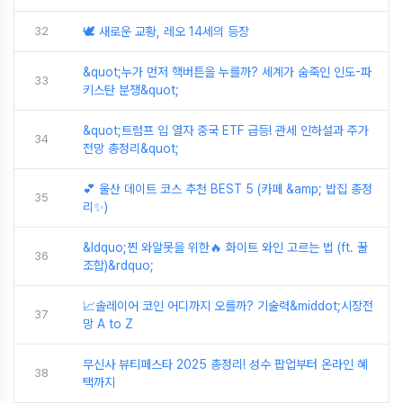
32
🕊️ 새로운 교황, 레오 14세의 등장
&quot;누가 먼저 핵버튼을 누를까? 세계가 숨죽인 인도-파
33
키스탄 분쟁&quot;
&quot;트럼프 입 열자 중국 ETF 급등! 관세 인하설과 주가
34
전망 총정리&quot;
💕 울산 데이트 코스 추천 BEST 5 (카페 &amp; 밥집 총정
35
리✨)
&ldquo;찐 와알못을 위한🔥 화이트 와인 고르는 법 (ft. 꿀
36
조합)&rdquo;
📈솔레이어 코인 어디까지 오를까? 기술력&middot;시장전
37
망 A to Z
무신사 뷰티페스타 2025 총정리! 성수 팝업부터 온라인 혜
38
택까지