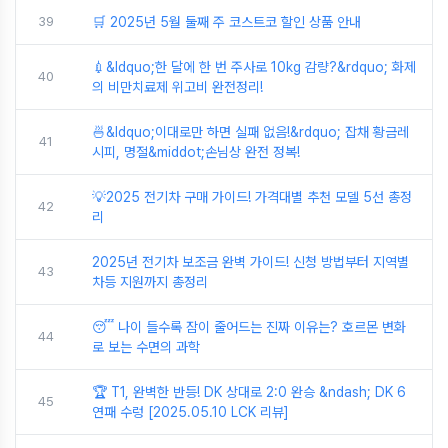
39
🛒 2025년 5월 둘째 주 코스트코 할인 상품 안내
💉&ldquo;한 달에 한 번 주사로 10kg 감량?&rdquo; 화제
40
의 비만치료제 위고비 완전정리!
🍜&ldquo;이대로만 하면 실패 없음!&rdquo; 잡채 황금레
41
시피, 명절&middot;손님상 완전 정복!
💡2025 전기차 구매 가이드! 가격대별 추천 모델 5선 총정
42
리
2025년 전기차 보조금 완벽 가이드! 신청 방법부터 지역별
43
차등 지원까지 총정리
😴 나이 들수록 잠이 줄어드는 진짜 이유는? 호르몬 변화
44
로 보는 수면의 과학
🏆 T1, 완벽한 반등! DK 상대로 2:0 완승 &ndash; DK 6
45
연패 수렁 [2025.05.10 LCK 리뷰]