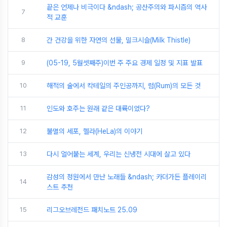
끝은 언제나 비극이다 &ndash; 공산주의와 파시즘의 역사
7
적 교훈
8
간 건강을 위한 자연의 선물, 밀크시슬(Milk Thistle)
9
(05-19, 5월셋째주)이번 주 주요 경제 일정 및 지표 발표
10
해적의 술에서 칵테일의 주인공까지, 럼(Rum)의 모든 것
11
인도와 호주는 원래 같은 대륙이었다?
12
불멸의 세포, 헬라(HeLa)의 이야기
13
다시 얼어붙는 세계, 우리는 신냉전 시대에 살고 있다
감성의 정원에서 만난 노래들 &ndash; 카더가든 플레이리
14
스트 추천
15
리그오브레전드 패치노트 25.09