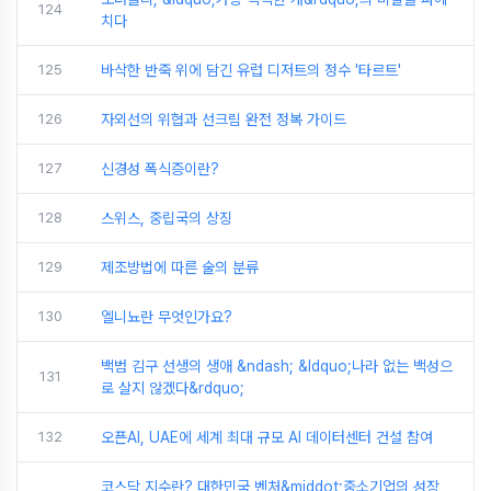
124
치다
125
바삭한 반죽 위에 담긴 유럽 디저트의 정수 '타르트'
126
자외선의 위협과 선크림 완전 정복 가이드
127
신경성 폭식증이란?
128
스위스, 중립국의 상징
129
제조방법에 따른 술의 분류
130
엘니뇨란 무엇인가요?
백범 김구 선생의 생애 &ndash; &ldquo;나라 없는 백성으
131
로 살지 않겠다&rdquo;
132
오픈AI, UAE에 세계 최대 규모 AI 데이터센터 건설 참여
코스닥 지수란? 대한민국 벤처&middot;중소기업의 성장