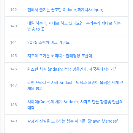
142
집에서 즐기는 꿀조합 &ldquo;짜계치&rdquo;
매일 하는데, 제대로 하고 있나요? - 분리수거 제대로 하는
143
법 A to Z
144
2025 소형차 비교 가이드
145
지구의 뜨거운 허리띠 - 환태평양 조산대
146
윈스턴 처칠 &ndash; 전쟁 영웅인가, 제국주의자인가?
리먼 브라더스 사태 &ndash; 탐욕과 오만이 불러온 세계 경
147
제의 붕괴
사이더(Cider)의 세계 &ndash; 사과로 만든 황금빛 탄산의
148
매력
149
감성과 진심을 노래하는 청춘 아이콘 'Shawn Mendes'