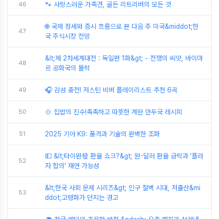
46
🐾 사랑스러운 가족견, 골든 리트리버의 모든 것
🌐 국제 정세와 증시 흐름으로 본 다음 주 미국&middot;한
47
국 주식시장 전망
&lt;제 2차세계대전 : 독일편 1화&gt; - 전쟁의 씨앗, 바이마
48
르 공화국의 몰락
49
🎧 감성 충전! 저스틴 비버 플레이리스트 추천 6곡
50
🍲 집밥의 진수!촉촉하고 따뜻한 계란 만두국 레시피
51
2025 기아 K9: 품격과 기술의 완벽한 조화
💵 &lt;타이완發 환율 쇼크?&gt; 원-달러 환율 급락과 '플라
52
자 합의' 재연 가능성
&lt;한국 사회 문제 시리즈&gt; 인구 절벽 시대, 저출산&mi
53
ddot;고령화가 던지는 경고