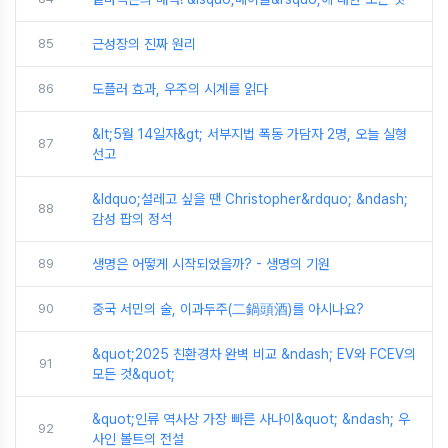
85
근성장의 진짜 원리
86
도플러 효과, 우주의 시계를 읽다
&lt;5월 14일자&gt; 서부지법 폭동 가담자 2명, 오늘 실형
87
선고
&ldquo;설레고 싶을 땐 Christopher&rdquo; &ndash;
88
감성 팝의 정석
89
생명은 어떻게 시작되었을까? - 생명의 기원
90
중국 서민의 술, 이과두주(二鍋頭酒)를 아시나요?
&quot;2025 친환경차 완벽 비교 &ndash; EV와 FCEV의
91
모든 것&quot;
&quot;인류 역사상 가장 빠른 사나이&quot; &ndash; 우
92
사인 볼트의 전설