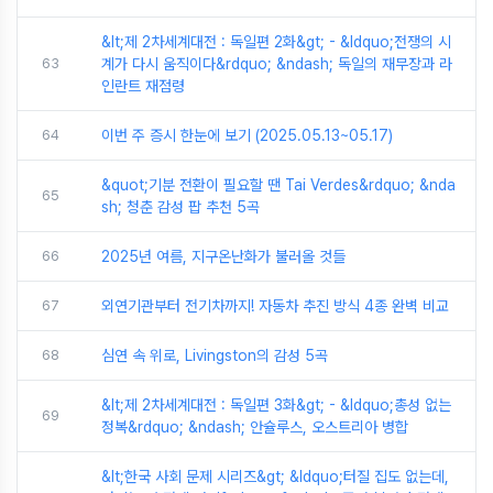
&lt;제 2차세계대전 : 독일편 2화&gt; - &ldquo;전쟁의 시
63
계가 다시 움직이다&rdquo; &ndash; 독일의 재무장과 라
인란트 재점령
64
이번 주 증시 한눈에 보기 (2025.05.13~05.17)
&quot;기분 전환이 필요할 땐 Tai Verdes&rdquo; &nda
65
sh; 청춘 감성 팝 추천 5곡
66
2025년 여름, 지구온난화가 불러올 것들
67
외연기관부터 전기차까지! 자동차 추진 방식 4종 완벽 비교
68
심연 속 위로, Livingston의 감성 5곡
&lt;제 2차세계대전 : 독일편 3화&gt; - &ldquo;총성 없는
69
정복&rdquo; &ndash; 안슐루스, 오스트리아 병합
&lt;한국 사회 문제 시리즈&gt; &ldquo;터질 집도 없는데,