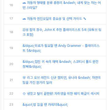
🚗 자동차 형태별 분류 총정리 &ndash; 내게 맞는 차는 어
16
떤 스타일?
17
🚗 자동차 엔진오일의 중요성 및 선택 가이드 🔧
감성 팝의 정수, John K 추천 플레이리스트 5곡 (유튜브 링
18
크 포함)
&ldquo;위로가 필요할 땐 Andy Grammer - 플레이리스
19
트 5&rdquo;
&ldquo;접힌 귀 속의 매력 &ndash; 스코티시 폴드 완전
20
정복!&rdquo;
🌸 리그 오브 레전드 신규 챔피언, 유나라 &ndash; 자연의
21
힘을 가진 원거리 딜러
22
🍲 냉장고 털이 끝판왕! 자취생을 위한 돼지 짜글이 레시피
23
&quot;밥 없을 땐 카레지!&quot;