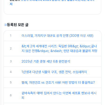
지
등록된 모든 글
1
이스라엘, 가자지구 대규모 공격 단행 (300명 이상 사망)
&lt;제 2차 세계대전 시리즈: 독일편 9화&gt; &ldquo;끝나
2
지 않은 전쟁&rdquo; &ndash; 런던 대공습과 불굴의 저항
3
2025년 기준 중형 세단 6종 완전분석
4
1년생과 다년생 식물의 구조, 생존 전략, 쓰임새까지
5
빨래, 자연건조 vs 건조기 사용! 어떤 방법이 더 좋을까요?
겉바속촉의 매력! 집에서 만드는 이연복 셰프표 멘보샤 레시
6
피