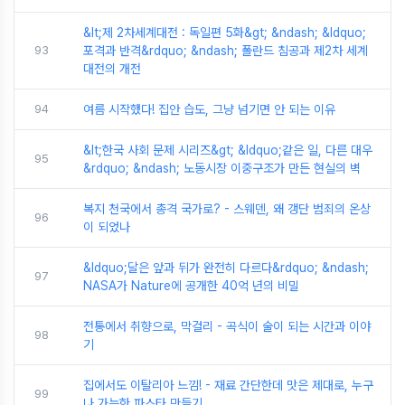
&lt;제 2차세계대전 : 독일편 5화&gt; &ndash; &ldquo;
93
포격과 반격&rdquo; &ndash; 폴란드 침공과 제2차 세계
대전의 개전
94
여름 시작했다! 집안 습도, 그냥 넘기면 안 되는 이유
&lt;한국 사회 문제 시리즈&gt; &ldquo;같은 일, 다른 대우
95
&rdquo; &ndash; 노동시장 이중구조가 만든 현실의 벽
복지 천국에서 총격 국가로? - 스웨덴, 왜 갱단 범죄의 온상
96
이 되었나
&ldquo;달은 앞과 뒤가 완전히 다르다&rdquo; &ndash;
97
NASA가 Nature에 공개한 40억 년의 비밀
전통에서 취향으로, 막걸리 - 곡식이 술이 되는 시간과 이야
98
기
집에서도 이탈리아 느낌! - 재료 간단한데 맛은 제대로, 누구
99
나 가능한 파스타 만들기