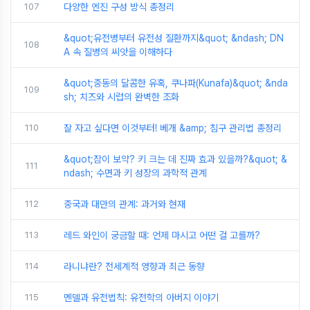
107
다양한 엔진 구성 방식 총정리
&quot;유전병부터 유전성 질환까지&quot; &ndash; DN
108
A 속 질병의 씨앗을 이해하다
&quot;중동의 달콤한 유혹, 쿠나파(Kunafa)&quot; &nda
109
sh; 치즈와 시럽의 완벽한 조화
110
잘 자고 싶다면 이것부터! 베개 &amp; 침구 관리법 총정리
&quot;잠이 보약? 키 크는 데 진짜 효과 있을까?&quot; &
111
ndash; 수면과 키 성장의 과학적 관계
112
중국과 대만의 관계: 과거와 현재
113
레드 와인이 궁금할 때: 언제 마시고 어떤 걸 고를까?
114
라니냐란? 전세계적 영향과 최근 동향
115
멘델과 유전법칙: 유전학의 아버지 이야기