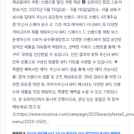
제공릴레이 쿠폰: 브랜드별 할인 쿠폰 제공 🏢 오프라인 팝업 스토어
정보기간: 2025년 5월 16일(금) ~ 5월 18일(일)장소: 서울 성동구
성수동 일대의 무신사 공간참여 브랜드: 라이징 브랜드 45개주요
존:무신사 스퀘어 성수 4: 기초·색조·헤어바디·이너뷰티 등 다양한
카테고리의 제품 체험무신사 뷰티 스페이스 1: 브랜드별 체험 부스
운영무신사 스토어 성수@대림창고: 다양한 브랜드와의 협업 공간방
문객은 제품을 자유롭게 체험하고, 선택한 키워드 스탬프를 통해 ‘추
구미’ 유형을 진단받을 수 있습니다. 진단 결과에 맞춰 무신사 뷰티
단독 상품으로 구성된 맞춤형 뷰티 키트를 수령할 수 있습니다. 🌟
특별한 혜택사전 예약: 무신사 뷰티 앱을 통해 사전 예약 가능사은
품: 참여 브랜드의 샘플 및 굿즈 제공포토존: SNS 업로드를 위한 다
양한 포토존 마련 📝 마무리무신사 뷰티 페스타는 다양한 뷰티 브랜
드와 제품을 직접 체험하고, 특별한 혜택을 누릴 수 있는 기회입니
다. 온·오프라인에서 동시에 진행되므로, 관심 있는 분들은 꼭 참여
해보세요! 참고 링
크:https://www.musinsa.com/campaign/2025beautyfesta2_pre
menu/2025-0501
...
원문링크
무신사 뷰티페스타 2025 총정리! 성수 팝업부터 온라인 혜택까