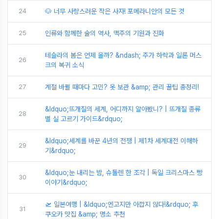
24
🐶 너무 사랑스러운 작은 사자! 포메라니안의 모든 것
25
인류와 함께한 술의 역사, 맥주의 기원과 진화
테슬라의 봄은 언제 올까? &ndash; 주가 하락과 일론 머스
26
크의 복귀 소식
27
계절 바뀔 때마다 고민? 옷 보관 &amp; 관리 꿀팁 총정리!
&ldquo;뜨개질의 세계, 어디까지 알아봤니? | 뜨개질 종류
28
별 실 고르기 가이드&rdquo;
&ldquo;세계를 바꾼 4년의 전쟁 | 제1차 세계대전 이해하
29
기&rdquo;
&ldquo;눈 내리는 밤, 슈톨렌 한 조각 | 독일 크리스마스 빵
30
이야기&rdquo;
🛫 일본여행 | &ldquo;엔고지만 아깝지 않다!&rdquo; 후
31
쿠오카 맛집 &amp; 명소 추천