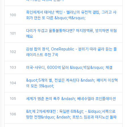
흑인에게서 태어난 백인 - 멜라닌의 유전적 결핍, 그리고 사
100
회가 만든 또 다른 &lsquo;색&rsquo;
다리가 무겁고 울퉁불퉁하다면? 하지정맥류, 방치하면 위험
101
해요
감성 팝의 정석, OneRepublic - 분위기 따라 골라 듣는 플
102
레이리스트 추천 7곡
103
미국-사우디, 6000억 달러 &lsquo;빅딜&rsquo; 체결
&quot;5개의 별, 전설은 계속된다 &ndash; 페이커 이상혁
104
의 모든 것&quot;
105
세계가 멈춘 돈의 폭주 &ndash; 베네수엘라 초인플레이션
&lt;제 2차세계대전 : 독일편 6화&gt; - &ldquo;서쪽으로
106
향한 전쟁&rdquo; &ndash; 프랑스 침공과 마지노선 돌파