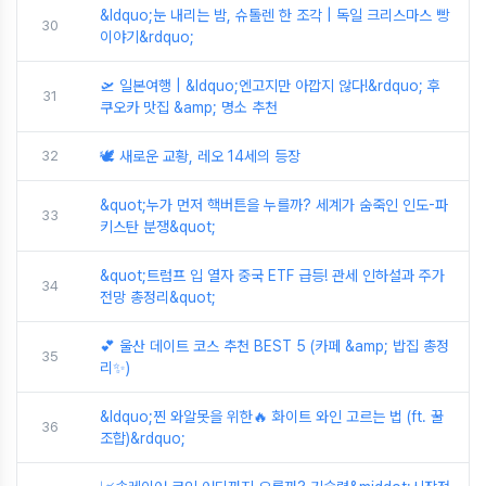
&ldquo;눈 내리는 밤, 슈톨렌 한 조각 | 독일 크리스마스 빵
30
이야기&rdquo;
🛫 일본여행 | &ldquo;엔고지만 아깝지 않다!&rdquo; 후
31
쿠오카 맛집 &amp; 명소 추천
32
🕊️ 새로운 교황, 레오 14세의 등장
&quot;누가 먼저 핵버튼을 누를까? 세계가 숨죽인 인도-파
33
키스탄 분쟁&quot;
&quot;트럼프 입 열자 중국 ETF 급등! 관세 인하설과 주가
34
전망 총정리&quot;
💕 울산 데이트 코스 추천 BEST 5 (카페 &amp; 밥집 총정
35
리✨)
&ldquo;찐 와알못을 위한🔥 화이트 와인 고르는 법 (ft. 꿀
36
조합)&rdquo;