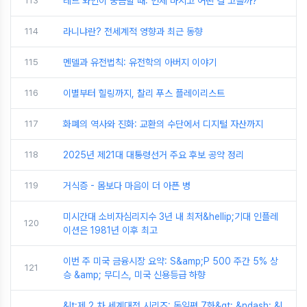
113
레드 와인이 궁금할 때: 언제 마시고 어떤 걸 고를까?
114
라니냐란? 전세계적 영향과 최근 동향
115
멘델과 유전법칙: 유전학의 아버지 이야기
116
이별부터 힐링까지, 찰리 푸스 플레이리스트
117
화폐의 역사와 진화: 교환의 수단에서 디지털 자산까지
118
2025년 제21대 대통령선거 주요 후보 공약 정리
119
거식증 - 몸보다 마음이 더 아픈 병
미시간대 소비자심리지수 3년 내 최저&hellip;기대 인플레
120
이션은 1981년 이후 최고
이번 주 미국 금융시장 요약: S&amp;P 500 주간 5% 상
121
승 &amp; 무디스, 미국 신용등급 하향
&lt;제 2 차 세계대전 시리즈: 독일편 7화&gt; &ndash; &l