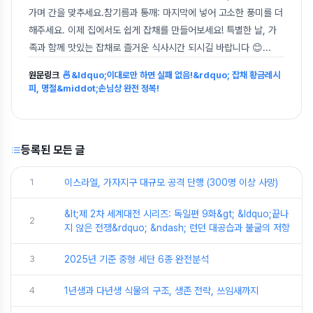
가며 간을 맞추세요.참기름과 통깨: 마지막에 넣어 고소한 풍미를 더
해주세요. 이제 집에서도 쉽게 잡채를 만들어보세요! 특별한 날, 가
족과 함께 맛있는 잡채로 즐거운 식사시간 되시길 바랍니다 😊
...
원문링크
🍜&ldquo;이대로만 하면 실패 없음!&rdquo; 잡채 황금레시
피, 명절&middot;손님상 완전 정복!
등록된 모든 글
1
이스라엘, 가자지구 대규모 공격 단행 (300명 이상 사망)
&lt;제 2차 세계대전 시리즈: 독일편 9화&gt; &ldquo;끝나
2
지 않은 전쟁&rdquo; &ndash; 런던 대공습과 불굴의 저항
3
2025년 기준 중형 세단 6종 완전분석
4
1년생과 다년생 식물의 구조, 생존 전략, 쓰임새까지