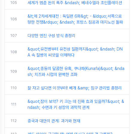
105
세계가 멈춘 돈의 폭주 &ndash; 베네수엘라 초인플레이션
&lt;제 2차세계대전 : 독일편 6화&gt; - &ldquo;서쪽으로
106
향한 전쟁&rdquo; &ndash; 프랑스 침공과 마지노선 돌파
107
다양한 엔진 구성 방식 총정리
&quot;유전병부터 유전성 질환까지&quot; &ndash; DN
108
A 속 질병의 씨앗을 이해하다
&quot;중동의 달콤한 유혹, 쿠나파(Kunafa)&quot; &nda
109
sh; 치즈와 시럽의 완벽한 조화
110
잘 자고 싶다면 이것부터! 베개 &amp; 침구 관리법 총정리
&quot;잠이 보약? 키 크는 데 진짜 효과 있을까?&quot; &
111
ndash; 수면과 키 성장의 과학적 관계
112
중국과 대만의 관계: 과거와 현재