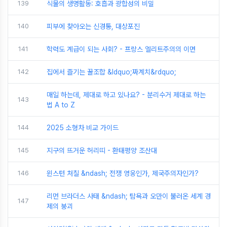
139
식물의 생명활동: 호흡과 광합성의 비밀
140
피부에 찾아오는 신경통, 대상포진
141
학력도 계급이 되는 사회? - 프랑스 엘리트주의의 이면
142
집에서 즐기는 꿀조합 &ldquo;짜계치&rdquo;
매일 하는데, 제대로 하고 있나요? - 분리수거 제대로 하는
143
법 A to Z
144
2025 소형차 비교 가이드
145
지구의 뜨거운 허리띠 - 환태평양 조산대
146
윈스턴 처칠 &ndash; 전쟁 영웅인가, 제국주의자인가?
리먼 브라더스 사태 &ndash; 탐욕과 오만이 불러온 세계 경
147
제의 붕괴