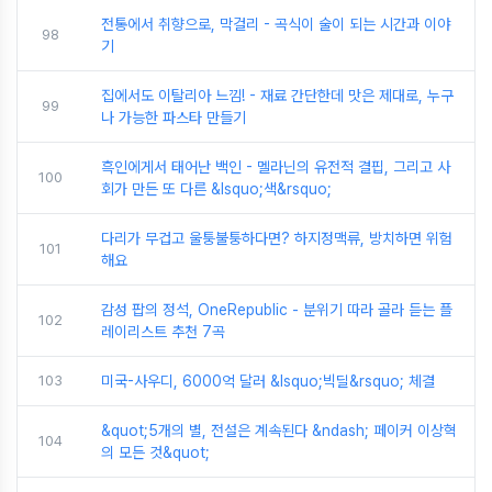
전통에서 취향으로, 막걸리 - 곡식이 술이 되는 시간과 이야
98
기
집에서도 이탈리아 느낌! - 재료 간단한데 맛은 제대로, 누구
99
나 가능한 파스타 만들기
흑인에게서 태어난 백인 - 멜라닌의 유전적 결핍, 그리고 사
100
회가 만든 또 다른 &lsquo;색&rsquo;
다리가 무겁고 울퉁불퉁하다면? 하지정맥류, 방치하면 위험
101
해요
감성 팝의 정석, OneRepublic - 분위기 따라 골라 듣는 플
102
레이리스트 추천 7곡
103
미국-사우디, 6000억 달러 &lsquo;빅딜&rsquo; 체결
&quot;5개의 별, 전설은 계속된다 &ndash; 페이커 이상혁
104
의 모든 것&quot;