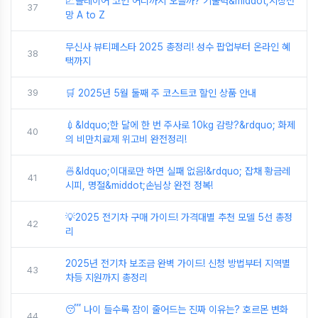
📈솔레이어 코인 어디까지 오를까? 기술력&middot;시장전
37
망 A to Z
무신사 뷰티페스타 2025 총정리! 성수 팝업부터 온라인 혜
38
택까지
39
🛒 2025년 5월 둘째 주 코스트코 할인 상품 안내
💉&ldquo;한 달에 한 번 주사로 10kg 감량?&rdquo; 화제
40
의 비만치료제 위고비 완전정리!
🍜&ldquo;이대로만 하면 실패 없음!&rdquo; 잡채 황금레
41
시피, 명절&middot;손님상 완전 정복!
💡2025 전기차 구매 가이드! 가격대별 추천 모델 5선 총정
42
리
2025년 전기차 보조금 완벽 가이드! 신청 방법부터 지역별
43
차등 지원까지 총정리
😴 나이 들수록 잠이 줄어드는 진짜 이유는? 호르몬 변화
44