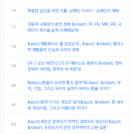
76
특별한 순간을 위한 거품, 샴페인 이야기 - 샴페인의 매력
자동차 구동방식 완전 정복 &ndash; FF, FR, MR, RR, 4
77
WD의 차이를 쉽게 이해해보자!
&quot;재활용되는 줄 알았는데...&quot; &ndash; 플라스
78
틱 재활용의 진실과 우리의 과제
[리그 오브 레전드] 25.10 패치노트 총정리 &ndash; 챔피
79
언부터 아이템, 룬까지 싹 바뀐다!
&ldquo;환율이 오르면 좋은 걸까?&rdquo; &ndash; 무
80
역, 기업, 그리고 우리의 삶까지 바꾸는 환율 이야기
&quot;혼자 이기는 게임은 없다!&quot; &ndash; 존 내쉬
81
와 게임이론, 그리고 아름다운 이야기
&quot;세상은 관측되기 전까진 결정되지 않는다?&quot;
82
&ndash; 슈뢰딩거가 던진 양자역학의 근본 질문