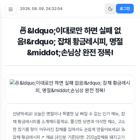
2026. 08. 09. 24:32:05
로그인
🍜&ldquo;이대로만 하면 실패 없
음!&rdquo; 잡채 황금레시피, 명절
&middot;손님상 완전 정복!
안녕하세요! 오늘은 명절이나 특별한 날 빠질 수 없는 인기 메뉴, 잡
채 황금레시피를 소개해드릴게요. 쫄깃한 당면과 아삭한 채소, 고소
한 참기름 향이 어우러진 잡채를 집에서도 손쉽게 만들어보세요! 📝
잡채 황금레시피📌 재료 (4인분 기준)당면: 200g잡채용 돼지고기: