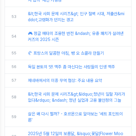
자 합의' 재연 가능성
&lt;한국 사회 문제 시리즈&gt; 인구 절벽 시대, 저출산&mi
53
ddot;고령화가 던지는 경고
🎮 정글 메타의 조용한 반전 &ndash; 유충 패치가 살려낸
54
커즈의 2025 시즌
55
🥐 프랑스의 달콤한 아침, 뺑 오 쇼콜라 만들기
56
독일 본토의 맛! 맥주 좀 마신다는 사람들의 인생 맥주
57
제네바에서의 미중 무역 협상: 주요 내용 요약
&lt;한국 사회 문제 시리즈&gt;&ldquo;청년이 일할 자리가
58
없다&rdquo; &ndash; 청년 실업과 고용 불안정의 그늘
살은 왜 다시 찔까? - 호르몬으로 알아보는 '세트 포인트이
59
론'
2025년 5월 12일의 보름달, &lsquo;꽃달(Flower Moo