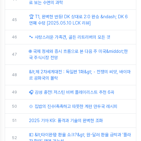
로 보는 수면의 과학
🏆 T1, 완벽한 반등! DK 상대로 2:0 완승 &ndash; DK 6
45
연패 수렁 [2025.05.10 LCK 리뷰]
46
🐾 사랑스러운 가족견, 골든 리트리버의 모든 것
🌐 국제 정세와 증시 흐름으로 본 다음 주 미국&middot;한
47
국 주식시장 전망
&lt;제 2차세계대전 : 독일편 1화&gt; - 전쟁의 씨앗, 바이마
48
르 공화국의 몰락
49
🎧 감성 충전! 저스틴 비버 플레이리스트 추천 6곡
50
🍲 집밥의 진수!촉촉하고 따뜻한 계란 만두국 레시피
51
2025 기아 K9: 품격과 기술의 완벽한 조화
💵 &lt;타이완發 환율 쇼크?&gt; 원-달러 환율 급락과 '플라
52