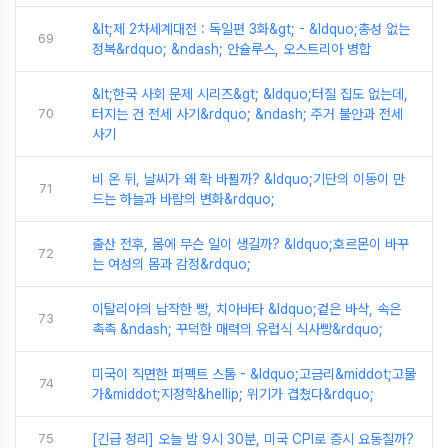
&lt;제 2차세계대전 : 독일편 3화&gt; - &ldquo;총성 없는
69
정복&rdquo; &ndash; 안슐루스, 오스트리아 병합
&lt;한국 사회 문제 시리즈&gt; &ldquo;터질 집도 없는데,
70
터지는 건 전세 사기&rdquo; &ndash; 주거 불안과 전세
사기
비 온 뒤, 날씨가 왜 확 바뀔까? &ldquo;기단의 이동이 만
71
드는 하늘과 바람의 변화&rdquo;
출산 전후, 몸에 무슨 일이 생길까? &ldquo;호르몬이 바꾸
72
는 여성의 몸과 감정&rdquo;
이탈리아의 납작한 빵, 치아바타 &ldquo;겉은 바삭, 속은
73
촉촉 &ndash; 꾸덕한 매력의 유럽식 식사빵&rdquo;
미국이 직면한 퍼펙트 스톰 - &ldquo;고금리&middot;고물
74
가&middot;지정학&hellip; 위기가 겹쳤다&rdquo;
75
[긴급 정리] 오늘 밤 9시 30분, 미국 CPI로 증시 요동칠까?