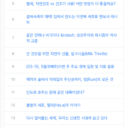
5
빨래, 자연건조 vs 건조기 사용! 어떤 방법이 더 좋을까요?
겉바속촉의 매력! 집에서 만드는 이연복 셰프표 멘보샤 레시
6
피
끝은 언제나 비극이다 &ndash; 공산주의와 파시즘의 역사
7
적 교훈
8
간 건강을 위한 자연의 선물, 밀크시슬(Milk Thistle)
9
(05-19, 5월셋째주)이번 주 주요 경제 일정 및 지표 발표
10
해적의 술에서 칵테일의 주인공까지, 럼(Rum)의 모든 것
11
인도와 호주는 원래 같은 대륙이었다?
12
불멸의 세포, 헬라(HeLa)의 이야기
13
다시 얼어붙는 세계, 우리는 신냉전 시대에 살고 있다