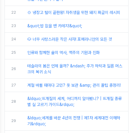
22
🍲 냉장고 털이 끝판왕! 자취생을 위한 돼지 짜글이 레시피
23
&quot;밥 없을 땐 카레지!&quot;
24
🐶 너무 사랑스러운 작은 사자! 포메라니안의 모든 것
25
인류와 함께한 술의 역사, 맥주의 기원과 진화
테슬라의 봄은 언제 올까? &ndash; 주가 하락과 일론 머스
26
크의 복귀 소식
27
계절 바뀔 때마다 고민? 옷 보관 &amp; 관리 꿀팁 총정리!
&ldquo;뜨개질의 세계, 어디까지 알아봤니? | 뜨개질 종류
28
별 실 고르기 가이드&rdquo;
&ldquo;세계를 바꾼 4년의 전쟁 | 제1차 세계대전 이해하
29
기&rdquo;