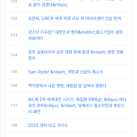
131
로 살지 않겠다&rdquo;
132
오픈AI, UAE에 세계 최대 규모 AI 데이터센터 건설 참여
코스닥 지수란? 대한민국 벤처&middot;중소기업의 성장
133
바로미터
광주 금호타이어 공장 대형 화재 발생 &ndash; 현장 상황
134
정리
135
Sam Ryder &ndash; 저항과 신념의 목소리
136
백악관에서 나온 명령, 대법원 문 앞에서 멈췄다
&lt;제 2차 세계대전 시리즈: 독일편 8화&gt; &ldquo;바다
137
로의 후퇴&rdquo; &ndash; 덩케르크 철수작전과 프랑스
의 패전
138
2025 경차 비교 가이드