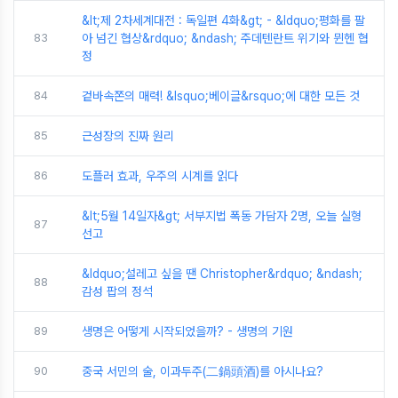
&lt;제 2차세계대전 : 독일편 4화&gt; - &ldquo;평화를 팔
83
아 넘긴 협상&rdquo; &ndash; 주데텐란트 위기와 뮌헨 협
정
84
겉바속쫀의 매력! &lsquo;베이글&rsquo;에 대한 모든 것
85
근성장의 진짜 원리
86
도플러 효과, 우주의 시계를 읽다
&lt;5월 14일자&gt; 서부지법 폭동 가담자 2명, 오늘 실형
87
선고
&ldquo;설레고 싶을 땐 Christopher&rdquo; &ndash;
88
감성 팝의 정석
89
생명은 어떻게 시작되었을까? - 생명의 기원
90
중국 서민의 술, 이과두주(二鍋頭酒)를 아시나요?