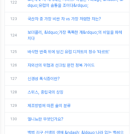
122
dquo;유럽의 숨통을 조이다&rdquo;
123
국산차 중 가장 비싼 차 vs 가장 저렴한 차는?
보더콜리, &ldquo;가장 똑똑한 개&rdquo;의 비밀을 파헤
124
치다
125
바삭한 반죽 위에 담긴 유럽 디저트의 정수 '타르트'
126
자외선의 위협과 선크림 완전 정복 가이드
127
신경성 폭식증이란?
128
스위스, 중립국의 상징
129
제조방법에 따른 술의 분류
130
엘니뇨란 무엇인가요?
백범 김구 선생의 생애 &ndash; &ldquo;나라 없는 백성으