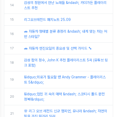
감성의 정원에서 만난 노래들 &ndash; 카더가든 플레이리
14
스트 추천
15
리그오브레전드 패치노트 25.09
🚗 자동차 형태별 분류 총정리 &ndash; 내게 맞는 차는 어
16
떤 스타일?
17
🚗 자동차 엔진오일의 중요성 및 선택 가이드 🔧
감성 팝의 정수, John K 추천 플레이리스트 5곡 (유튜브 링
18
크 포함)
&ldquo;위로가 필요할 땐 Andy Grammer - 플레이리스
19
트 5&rdquo;
&ldquo;접힌 귀 속의 매력 &ndash; 스코티시 폴드 완전
20
정복!&rdquo;
🌸 리그 오브 레전드 신규 챔피언, 유나라 &ndash; 자연의
21
힘을 가진 원거리 딜러