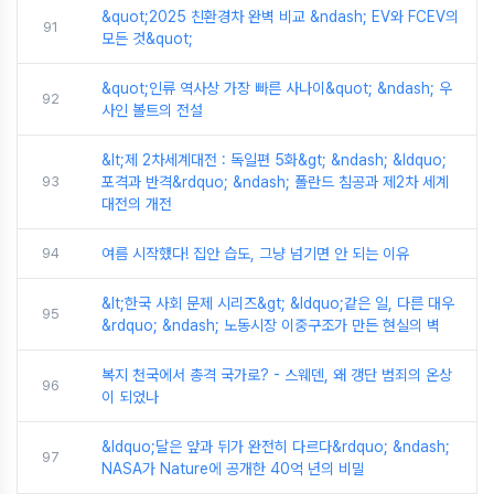
&quot;2025 친환경차 완벽 비교 &ndash; EV와 FCEV의
91
모든 것&quot;
&quot;인류 역사상 가장 빠른 사나이&quot; &ndash; 우
92
사인 볼트의 전설
&lt;제 2차세계대전 : 독일편 5화&gt; &ndash; &ldquo;
93
포격과 반격&rdquo; &ndash; 폴란드 침공과 제2차 세계
대전의 개전
94
여름 시작했다! 집안 습도, 그냥 넘기면 안 되는 이유
&lt;한국 사회 문제 시리즈&gt; &ldquo;같은 일, 다른 대우
95
&rdquo; &ndash; 노동시장 이중구조가 만든 현실의 벽
복지 천국에서 총격 국가로? - 스웨덴, 왜 갱단 범죄의 온상
96
이 되었나
&ldquo;달은 앞과 뒤가 완전히 다르다&rdquo; &ndash;
97
NASA가 Nature에 공개한 40억 년의 비밀