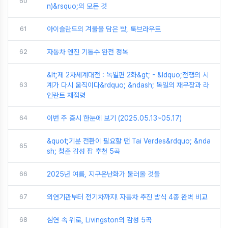
60
n)&rsquo;의 모든 것
61
아이슬란드의 겨울을 담은 빵, 룩브라우트
62
자동차 엔진 기통수 완전 정복
&lt;제 2차세계대전 : 독일편 2화&gt; - &ldquo;전쟁의 시
63
계가 다시 움직이다&rdquo; &ndash; 독일의 재무장과 라
인란트 재점령
64
이번 주 증시 한눈에 보기 (2025.05.13~05.17)
&quot;기분 전환이 필요할 땐 Tai Verdes&rdquo; &nda
65
sh; 청춘 감성 팝 추천 5곡
66
2025년 여름, 지구온난화가 불러올 것들
67
외연기관부터 전기차까지! 자동차 추진 방식 4종 완벽 비교
68
심연 속 위로, Livingston의 감성 5곡