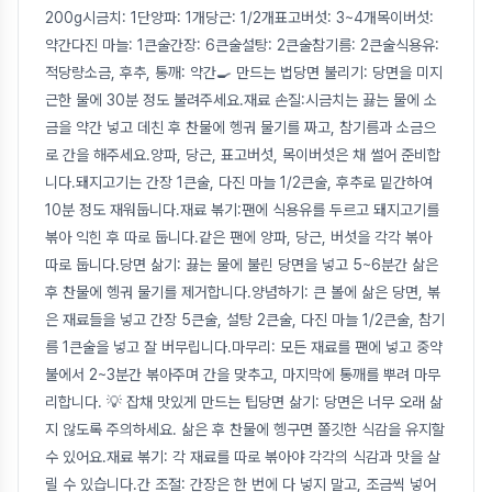
200g시금치: 1단양파: 1개당근: 1/2개표고버섯: 3~4개목이버섯:
약간다진 마늘: 1큰술간장: 6큰술설탕: 2큰술참기름: 2큰술식용유:
적당량소금, 후추, 통깨: 약간🍳 만드는 법당면 불리기: 당면을 미지
근한 물에 30분 정도 불려주세요.재료 손질:시금치는 끓는 물에 소
금을 약간 넣고 데친 후 찬물에 헹궈 물기를 짜고, 참기름과 소금으
로 간을 해주세요.양파, 당근, 표고버섯, 목이버섯은 채 썰어 준비합
니다.돼지고기는 간장 1큰술, 다진 마늘 1/2큰술, 후추로 밑간하여
10분 정도 재워둡니다.재료 볶기:팬에 식용유를 두르고 돼지고기를
볶아 익힌 후 따로 둡니다.같은 팬에 양파, 당근, 버섯을 각각 볶아
따로 둡니다.당면 삶기: 끓는 물에 불린 당면을 넣고 5~6분간 삶은
후 찬물에 헹궈 물기를 제거합니다.양념하기: 큰 볼에 삶은 당면, 볶
은 재료들을 넣고 간장 5큰술, 설탕 2큰술, 다진 마늘 1/2큰술, 참기
름 1큰술을 넣고 잘 버무립니다.마무리: 모든 재료를 팬에 넣고 중약
불에서 2~3분간 볶아주며 간을 맞추고, 마지막에 통깨를 뿌려 마무
리합니다. 💡 잡채 맛있게 만드는 팁당면 삶기: 당면은 너무 오래 삶
지 않도록 주의하세요. 삶은 후 찬물에 헹구면 쫄깃한 식감을 유지할
수 있어요.재료 볶기: 각 재료를 따로 볶아야 각각의 식감과 맛을 살
릴 수 있습니다.간 조절: 간장은 한 번에 다 넣지 말고, 조금씩 넣어