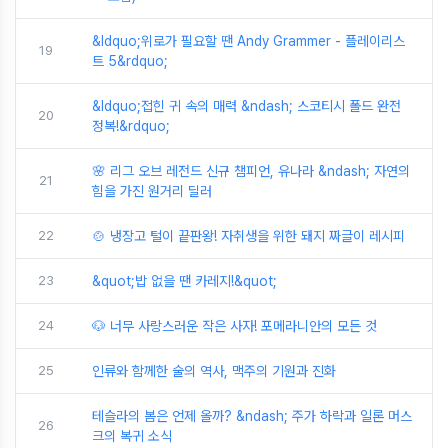
&ldquo;위로가 필요할 땐 Andy Grammer - 플레이리스
19
트 5&rdquo;
&ldquo;접힌 귀 속의 매력 &ndash; 스코티시 폴드 완전
20
정복!&rdquo;
🌸 리그 오브 레전드 신규 챔피언, 유나라 &ndash; 자연의
21
힘을 가진 원거리 딜러
22
🍲 냉장고 털이 끝판왕! 자취생을 위한 돼지 짜글이 레시피
23
&quot;밥 없을 땐 카레지!&quot;
24
🐶 너무 사랑스러운 작은 사자! 포메라니안의 모든 것
25
인류와 함께한 술의 역사, 맥주의 기원과 진화
테슬라의 봄은 언제 올까? &ndash; 주가 하락과 일론 머스
26
크의 복귀 소식