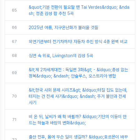
&quot;기분 전환이 필요할 땐 Tai Verdes&rdquo; &nda
65
sh; 청춘 감성 팝 추천 5곡
66
2025년 여름, 지구온난화가 불러올 것들
67
외연기관부터 전기차까지! 자동차 추진 방식 4종 완벽 비교
68
심연 속 위로, Livingston의 감성 5곡
&lt;제 2차세계대전 : 독일편 3화&gt; - &ldquo;총성 없는
69
정복&rdquo; &ndash; 안슐루스, 오스트리아 병합
&lt;한국 사회 문제 시리즈&gt; &ldquo;터질 집도 없는데,
70
터지는 건 전세 사기&rdquo; &ndash; 주거 불안과 전세
사기
비 온 뒤, 날씨가 왜 확 바뀔까? &ldquo;기단의 이동이 만
71
드는 하늘과 바람의 변화&rdquo;
출산 전후, 몸에 무슨 일이 생길까? &ldquo;호르몬이 바꾸
72