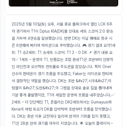
2025년 5월 10일(토) 오후, 서울 종로 롤파크에서 열린 LCK 6주
차 경기에서 T1이 Dplus KIA(DK)를 상대로 세트 스코어 2:0 완승
을 거두며 4연승을 달성했습니다. 반면 DK는 이날 패배로 정규 시
즌 6연패에 빠지며 하위권으로 추락했습니다. 🎮 경기 결과 요약1세
트: T1 승2세트: T1 승세트 스코어: T1 2 - 0 DK 📌 경기 내용 요
약✅ 1세트 – 운영의 T1, 빈틈없는 조합 완성T1은 초반부터 안정적
인 라인전과 오브젝트 컨트롤로 주도권을 잡았습니다. 특히 Oner
선수의 판테온이 경기 흐름을 주도했고, Faker는 아지르로 한타에
서 결정적인 역할을 했습니다. DK는 초반 &#x27;시우&#x27;의
럼블이 &#x27;도란&#x27;의 그웬을 상대로 솔로 킬을 뽑아내며
기분 좋게 출발했지만, T1의 세밀한 운영에 흐름을 내주었습니다.✅
2세트 – 더 단단해진 T1, 흔들리는 DK2세트에서는 Gumayusi와
Keria의 바텀 듀오가 DK를 압박하며 초반부터 흐름을 장악했습니
다. DK는 중반 이후 교전마다 밀리며 반격의 기회를 잡지 못했고,
T1은 28분 만에 경기를 마무리 지었습니다. 🌟 오늘의 플레이어 –