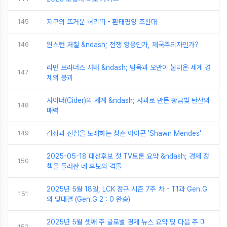
145
지구의 뜨거운 허리띠 - 환태평양 조산대
146
윈스턴 처칠 &ndash; 전쟁 영웅인가, 제국주의자인가?
리먼 브라더스 사태 &ndash; 탐욕과 오만이 불러온 세계 경
147
제의 붕괴
사이더(Cider)의 세계 &ndash; 사과로 만든 황금빛 탄산의
148
매력
149
감성과 진심을 노래하는 청춘 아이콘 'Shawn Mendes'
2025-05-18 대선후보 첫 TV토론 요약 &ndash; 경제 정
150
책을 둘러싼 네 후보의 격돌
2025년 5월 18일, LCK 정규 시즌 7주 차 - T1과 Gen.G
151
의 맞대결 (Gen.G 2 : 0 완승)
2025년 5월 셋째 주 글로벌 경제 뉴스 요약 및 다음 주 미
152