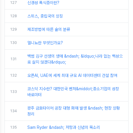
127
신경성 폭식증이란?
128
스위스, 중립국의 상징
129
제조방법에 따른 술의 분류
130
엘니뇨란 무엇인가요?
백범 김구 선생의 생애 &ndash; &ldquo;나라 없는 백성으
131
로 살지 않겠다&rdquo;
132
오픈AI, UAE에 세계 최대 규모 AI 데이터센터 건설 참여
코스닥 지수란? 대한민국 벤처&middot;중소기업의 성장
133
바로미터
광주 금호타이어 공장 대형 화재 발생 &ndash; 현장 상황
134
정리
135
Sam Ryder &ndash; 저항과 신념의 목소리