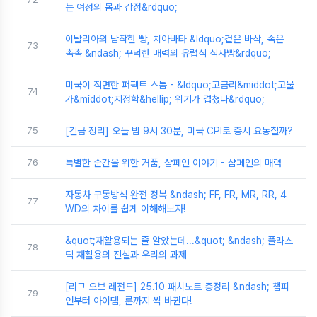
는 여성의 몸과 감정&rdquo;
이탈리아의 납작한 빵, 치아바타 &ldquo;겉은 바삭, 속은
73
촉촉 &ndash; 꾸덕한 매력의 유럽식 식사빵&rdquo;
미국이 직면한 퍼펙트 스톰 - &ldquo;고금리&middot;고물
74
가&middot;지정학&hellip; 위기가 겹쳤다&rdquo;
75
[긴급 정리] 오늘 밤 9시 30분, 미국 CPI로 증시 요동칠까?
76
특별한 순간을 위한 거품, 샴페인 이야기 - 샴페인의 매력
자동차 구동방식 완전 정복 &ndash; FF, FR, MR, RR, 4
77
WD의 차이를 쉽게 이해해보자!
&quot;재활용되는 줄 알았는데...&quot; &ndash; 플라스
78
틱 재활용의 진실과 우리의 과제
[리그 오브 레전드] 25.10 패치노트 총정리 &ndash; 챔피
79
언부터 아이템, 룬까지 싹 바뀐다!