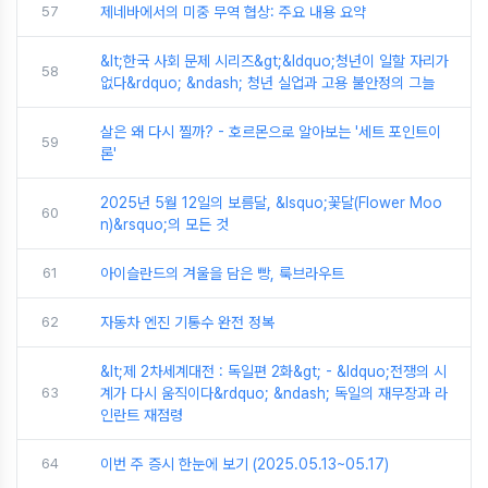
57
제네바에서의 미중 무역 협상: 주요 내용 요약
&lt;한국 사회 문제 시리즈&gt;&ldquo;청년이 일할 자리가
58
없다&rdquo; &ndash; 청년 실업과 고용 불안정의 그늘
살은 왜 다시 찔까? - 호르몬으로 알아보는 '세트 포인트이
59
론'
2025년 5월 12일의 보름달, &lsquo;꽃달(Flower Moo
60
n)&rsquo;의 모든 것
61
아이슬란드의 겨울을 담은 빵, 룩브라우트
62
자동차 엔진 기통수 완전 정복
&lt;제 2차세계대전 : 독일편 2화&gt; - &ldquo;전쟁의 시
63
계가 다시 움직이다&rdquo; &ndash; 독일의 재무장과 라
인란트 재점령
64
이번 주 증시 한눈에 보기 (2025.05.13~05.17)