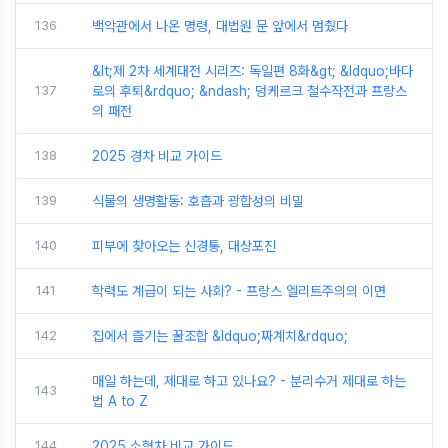
136
백악관에서 나온 명령, 대법원 문 앞에서 멈췄다
&lt;제 2차 세계대전 시리즈: 독일편 8화&gt; &ldquo;바다
137
로의 후퇴&rdquo; &ndash; 덩케르크 철수작전과 프랑스
의 패전
138
2025 경차 비교 가이드
139
식물의 생명활동: 호흡과 광합성의 비밀
140
피부에 찾아오는 신경통, 대상포진
141
학력도 계급이 되는 사회? - 프랑스 엘리트주의의 이면
142
집에서 즐기는 꿀조합 &ldquo;짜계치&rdquo;
매일 하는데, 제대로 하고 있나요? - 분리수거 제대로 하는
143
법 A to Z
144
2025 소형차 비교 가이드