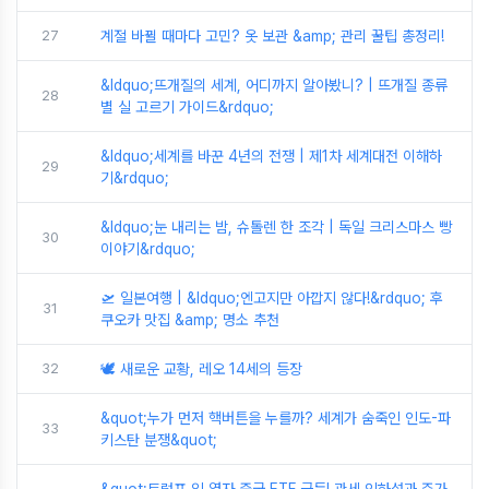
27
계절 바뀔 때마다 고민? 옷 보관 &amp; 관리 꿀팁 총정리!
&ldquo;뜨개질의 세계, 어디까지 알아봤니? | 뜨개질 종류
28
별 실 고르기 가이드&rdquo;
&ldquo;세계를 바꾼 4년의 전쟁 | 제1차 세계대전 이해하
29
기&rdquo;
&ldquo;눈 내리는 밤, 슈톨렌 한 조각 | 독일 크리스마스 빵
30
이야기&rdquo;
🛫 일본여행 | &ldquo;엔고지만 아깝지 않다!&rdquo; 후
31
쿠오카 맛집 &amp; 명소 추천
32
🕊️ 새로운 교황, 레오 14세의 등장
&quot;누가 먼저 핵버튼을 누를까? 세계가 숨죽인 인도-파
33
키스탄 분쟁&quot;
&quot;트럼프 입 열자 중국 ETF 급등! 관세 인하설과 주가