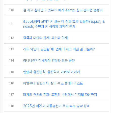
110
잘 자고 싶다면 이것부터! 베개 &amp; 침구 관리법 총정리
&quot;잠이 보약? 키 크는 데 진짜 효과 있을까?&quot; &
111
ndash; 수면과 키 성장의 과학적 관계
112
중국과 대만의 관계: 과거와 현재
113
레드 와인이 궁금할 때: 언제 마시고 어떤 걸 고를까?
114
라니냐란? 전세계적 영향과 최근 동향
115
멘델과 유전법칙: 유전학의 아버지 이야기
116
이별부터 힐링까지, 찰리 푸스 플레이리스트
117
화폐의 역사와 진화: 교환의 수단에서 디지털 자산까지
118
2025년 제21대 대통령선거 주요 후보 공약 정리