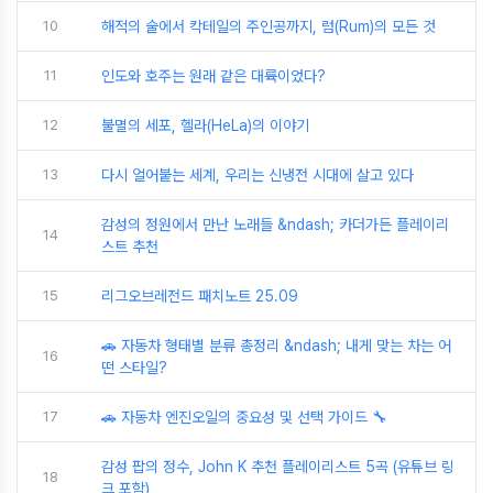
10
해적의 술에서 칵테일의 주인공까지, 럼(Rum)의 모든 것
11
인도와 호주는 원래 같은 대륙이었다?
12
불멸의 세포, 헬라(HeLa)의 이야기
13
다시 얼어붙는 세계, 우리는 신냉전 시대에 살고 있다
감성의 정원에서 만난 노래들 &ndash; 카더가든 플레이리
14
스트 추천
15
리그오브레전드 패치노트 25.09
🚗 자동차 형태별 분류 총정리 &ndash; 내게 맞는 차는 어
16
떤 스타일?
17
🚗 자동차 엔진오일의 중요성 및 선택 가이드 🔧
감성 팝의 정수, John K 추천 플레이리스트 5곡 (유튜브 링
18
크 포함)