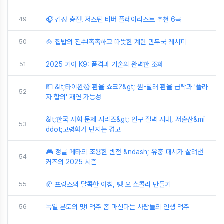
49
🎧 감성 충전! 저스틴 비버 플레이리스트 추천 6곡
50
🍲 집밥의 진수!촉촉하고 따뜻한 계란 만두국 레시피
51
2025 기아 K9: 품격과 기술의 완벽한 조화
💵 &lt;타이완發 환율 쇼크?&gt; 원-달러 환율 급락과 '플라
52
자 합의' 재연 가능성
&lt;한국 사회 문제 시리즈&gt; 인구 절벽 시대, 저출산&mi
53
ddot;고령화가 던지는 경고
🎮 정글 메타의 조용한 반전 &ndash; 유충 패치가 살려낸
54
커즈의 2025 시즌
55
🥐 프랑스의 달콤한 아침, 뺑 오 쇼콜라 만들기
56
독일 본토의 맛! 맥주 좀 마신다는 사람들의 인생 맥주