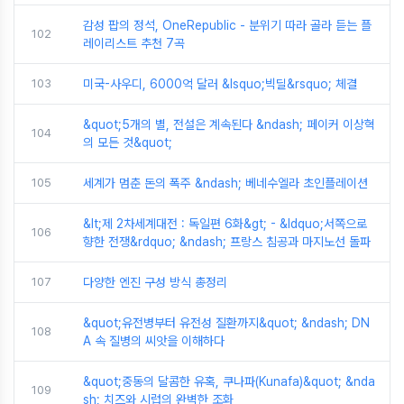
감성 팝의 정석, OneRepublic - 분위기 따라 골라 듣는 플
102
레이리스트 추천 7곡
103
미국-사우디, 6000억 달러 &lsquo;빅딜&rsquo; 체결
&quot;5개의 별, 전설은 계속된다 &ndash; 페이커 이상혁
104
의 모든 것&quot;
105
세계가 멈춘 돈의 폭주 &ndash; 베네수엘라 초인플레이션
&lt;제 2차세계대전 : 독일편 6화&gt; - &ldquo;서쪽으로
106
향한 전쟁&rdquo; &ndash; 프랑스 침공과 마지노선 돌파
107
다양한 엔진 구성 방식 총정리
&quot;유전병부터 유전성 질환까지&quot; &ndash; DN
108
A 속 질병의 씨앗을 이해하다
&quot;중동의 달콤한 유혹, 쿠나파(Kunafa)&quot; &nda
109
sh; 치즈와 시럽의 완벽한 조화