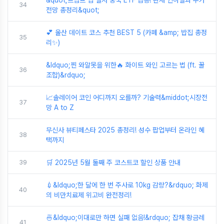
34
전망 총정리&quot;
💕 울산 데이트 코스 추천 BEST 5 (카페 &amp; 밥집 총정
35
리✨)
&ldquo;찐 와알못을 위한🔥 화이트 와인 고르는 법 (ft. 꿀
36
조합)&rdquo;
📈솔레이어 코인 어디까지 오를까? 기술력&middot;시장전
37
망 A to Z
무신사 뷰티페스타 2025 총정리! 성수 팝업부터 온라인 혜
38
택까지
39
🛒 2025년 5월 둘째 주 코스트코 할인 상품 안내
💉&ldquo;한 달에 한 번 주사로 10kg 감량?&rdquo; 화제
40
의 비만치료제 위고비 완전정리!
🍜&ldquo;이대로만 하면 실패 없음!&rdquo; 잡채 황금레
41