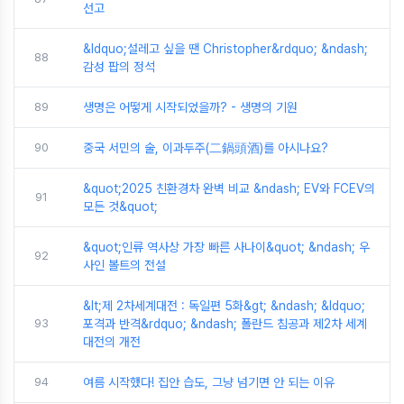
선고
&ldquo;설레고 싶을 땐 Christopher&rdquo; &ndash;
88
감성 팝의 정석
89
생명은 어떻게 시작되었을까? - 생명의 기원
90
중국 서민의 술, 이과두주(二鍋頭酒)를 아시나요?
&quot;2025 친환경차 완벽 비교 &ndash; EV와 FCEV의
91
모든 것&quot;
&quot;인류 역사상 가장 빠른 사나이&quot; &ndash; 우
92
사인 볼트의 전설
&lt;제 2차세계대전 : 독일편 5화&gt; &ndash; &ldquo;
93
포격과 반격&rdquo; &ndash; 폴란드 침공과 제2차 세계
대전의 개전
94
여름 시작했다! 집안 습도, 그냥 넘기면 안 되는 이유