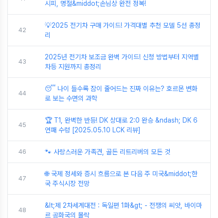
시피, 명절&middot;손님상 완전 정복!
💡2025 전기차 구매 가이드! 가격대별 추천 모델 5선 총정
42
리
2025년 전기차 보조금 완벽 가이드! 신청 방법부터 지역별
43
차등 지원까지 총정리
😴 나이 들수록 잠이 줄어드는 진짜 이유는? 호르몬 변화
44
로 보는 수면의 과학
🏆 T1, 완벽한 반등! DK 상대로 2:0 완승 &ndash; DK 6
45
연패 수렁 [2025.05.10 LCK 리뷰]
46
🐾 사랑스러운 가족견, 골든 리트리버의 모든 것
🌐 국제 정세와 증시 흐름으로 본 다음 주 미국&middot;한
47
국 주식시장 전망
&lt;제 2차세계대전 : 독일편 1화&gt; - 전쟁의 씨앗, 바이마
48
르 공화국의 몰락