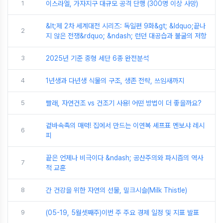
1
이스라엘, 가자지구 대규모 공격 단행 (300명 이상 사망)
&lt;제 2차 세계대전 시리즈: 독일편 9화&gt; &ldquo;끝나
2
지 않은 전쟁&rdquo; &ndash; 런던 대공습과 불굴의 저항
3
2025년 기준 중형 세단 6종 완전분석
4
1년생과 다년생 식물의 구조, 생존 전략, 쓰임새까지
5
빨래, 자연건조 vs 건조기 사용! 어떤 방법이 더 좋을까요?
겉바속촉의 매력! 집에서 만드는 이연복 셰프표 멘보샤 레시
6
피
끝은 언제나 비극이다 &ndash; 공산주의와 파시즘의 역사
7
적 교훈
8
간 건강을 위한 자연의 선물, 밀크시슬(Milk Thistle)
9
(05-19, 5월셋째주)이번 주 주요 경제 일정 및 지표 발표