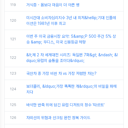
119
거식증 - 몸보다 마음이 더 아픈 병
미시간대 소비자심리지수 3년 내 최저&hellip;기대 인플레
120
이션은 1981년 이후 최고
이번 주 미국 금융시장 요약: S&amp;P 500 주간 5% 상
121
승 &amp; 무디스, 미국 신용등급 하향
&lt;제 2 차 세계대전 시리즈: 독일편 7화&gt; &ndash; &l
122
dquo;유럽의 숨통을 조이다&rdquo;
123
국산차 중 가장 비싼 차 vs 가장 저렴한 차는?
보더콜리, &ldquo;가장 똑똑한 개&rdquo;의 비밀을 파헤
124
치다
125
바삭한 반죽 위에 담긴 유럽 디저트의 정수 '타르트'
126
자외선의 위협과 선크림 완전 정복 가이드