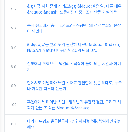
&lt;한국 사회 문제 시리즈&gt; &ldquo;같은 일, 다른 대우
95
&rdquo; &ndash; 노동시장 이중구조가 만든 현실의 벽
복지 천국에서 총격 국가로? - 스웨덴, 왜 갱단 범죄의 온상
96
이 되었나
&ldquo;달은 앞과 뒤가 완전히 다르다&rdquo; &ndash;
97
NASA가 Nature에 공개한 40억 년의 비밀
전통에서 취향으로, 막걸리 - 곡식이 술이 되는 시간과 이야
98
기
집에서도 이탈리아 느낌! - 재료 간단한데 맛은 제대로, 누구
99
나 가능한 파스타 만들기
흑인에게서 태어난 백인 - 멜라닌의 유전적 결핍, 그리고 사
100
회가 만든 또 다른 &lsquo;색&rsquo;
다리가 무겁고 울퉁불퉁하다면? 하지정맥류, 방치하면 위험
101
해요