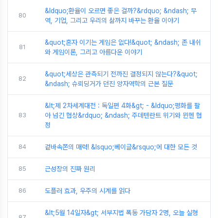
&ldquo;환율이 오르면 좋은 걸까?&rdquo; &ndash; 무
80
역, 기업, 그리고 우리의 삶까지 바꾸는 환율 이야기
&quot;혼자 이기는 게임은 없다!&quot; &ndash; 존 내쉬
81
와 게임이론, 그리고 아름다운 이야기
&quot;세상은 관측되기 전까진 결정되지 않는다?&quot;
82
&ndash; 슈뢰딩거가 던진 양자역학의 근본 질문
&lt;제 2차세계대전 : 독일편 4화&gt; - &ldquo;평화를 팔
83
아 넘긴 협상&rdquo; &ndash; 주데텐란트 위기와 뮌헨 협
정
84
겉바속쫀의 매력! &lsquo;베이글&rsquo;에 대한 모든 것
85
근성장의 진짜 원리
86
도플러 효과, 우주의 시계를 읽다
&lt;5월 14일자&gt; 서부지법 폭동 가담자 2명, 오늘 실형
87