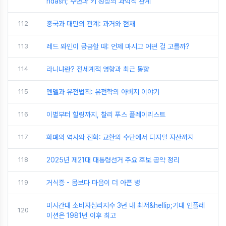
ndash; 수면과 키 성장의 과학적 관계
112
중국과 대만의 관계: 과거와 현재
113
레드 와인이 궁금할 때: 언제 마시고 어떤 걸 고를까?
114
라니냐란? 전세계적 영향과 최근 동향
115
멘델과 유전법칙: 유전학의 아버지 이야기
116
이별부터 힐링까지, 찰리 푸스 플레이리스트
117
화폐의 역사와 진화: 교환의 수단에서 디지털 자산까지
118
2025년 제21대 대통령선거 주요 후보 공약 정리
119
거식증 - 몸보다 마음이 더 아픈 병
미시간대 소비자심리지수 3년 내 최저&hellip;기대 인플레
120
이션은 1981년 이후 최고