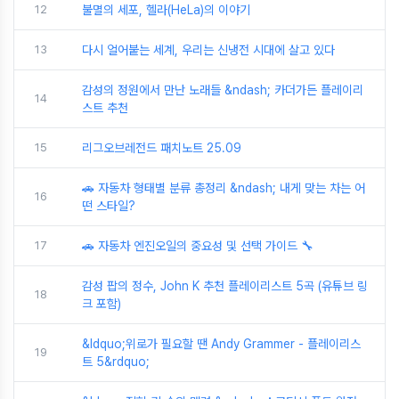
12
불멸의 세포, 헬라(HeLa)의 이야기
13
다시 얼어붙는 세계, 우리는 신냉전 시대에 살고 있다
감성의 정원에서 만난 노래들 &ndash; 카더가든 플레이리
14
스트 추천
15
리그오브레전드 패치노트 25.09
🚗 자동차 형태별 분류 총정리 &ndash; 내게 맞는 차는 어
16
떤 스타일?
17
🚗 자동차 엔진오일의 중요성 및 선택 가이드 🔧
감성 팝의 정수, John K 추천 플레이리스트 5곡 (유튜브 링
18
크 포함)
&ldquo;위로가 필요할 땐 Andy Grammer - 플레이리스
19
트 5&rdquo;