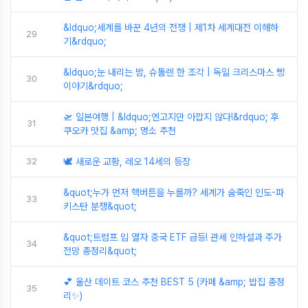
&ldquo;세계를 바꾼 4년의 전쟁 | 제1차 세계대전 이해하
29
기&rdquo;
&ldquo;눈 내리는 밤, 슈톨렌 한 조각 | 독일 크리스마스 빵
30
이야기&rdquo;
🛫 일본여행 | &ldquo;엔고지만 아깝지 않다!&rdquo; 후
31
쿠오카 맛집 &amp; 명소 추천
32
🕊️ 새로운 교황, 레오 14세의 등장
&quot;누가 먼저 핵버튼을 누를까? 세계가 숨죽인 인도-파
33
키스탄 분쟁&quot;
&quot;트럼프 입 열자 중국 ETF 급등! 관세 인하설과 주가
34
전망 총정리&quot;
💕 울산 데이트 코스 추천 BEST 5 (카페 &amp; 밥집 총정
35
리✨)