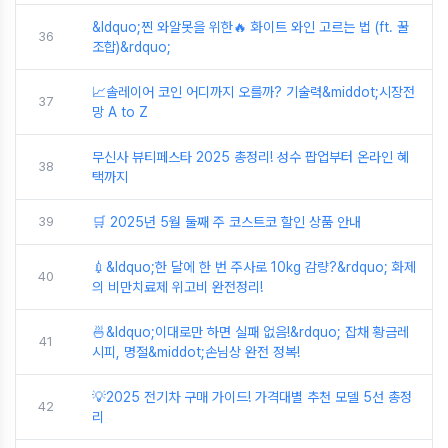
&ldquo;찐 와알못을 위한🔥 화이트 와인 고르는 법 (ft. 꿀
36
조합)&rdquo;
📈솔레이어 코인 어디까지 오를까? 기술력&middot;시장전
37
망 A to Z
무신사 뷰티페스타 2025 총정리! 성수 팝업부터 온라인 혜
38
택까지
39
🛒 2025년 5월 둘째 주 코스트코 할인 상품 안내
💉&ldquo;한 달에 한 번 주사로 10kg 감량?&rdquo; 화제
40
의 비만치료제 위고비 완전정리!
🍜&ldquo;이대로만 하면 실패 없음!&rdquo; 잡채 황금레
41
시피, 명절&middot;손님상 완전 정복!
💡2025 전기차 구매 가이드! 가격대별 추천 모델 5선 총정
42
리