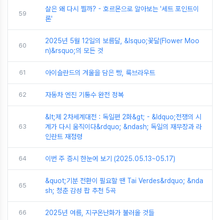
살은 왜 다시 찔까? - 호르몬으로 알아보는 '세트 포인트이
59
론'
2025년 5월 12일의 보름달, &lsquo;꽃달(Flower Moo
60
n)&rsquo;의 모든 것
61
아이슬란드의 겨울을 담은 빵, 룩브라우트
62
자동차 엔진 기통수 완전 정복
&lt;제 2차세계대전 : 독일편 2화&gt; - &ldquo;전쟁의 시
63
계가 다시 움직이다&rdquo; &ndash; 독일의 재무장과 라
인란트 재점령
64
이번 주 증시 한눈에 보기 (2025.05.13~05.17)
&quot;기분 전환이 필요할 땐 Tai Verdes&rdquo; &nda
65
sh; 청춘 감성 팝 추천 5곡
66
2025년 여름, 지구온난화가 불러올 것들