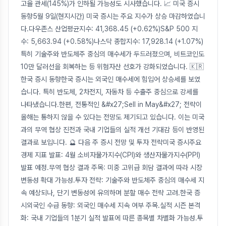
고율 관세(145%)가 인하될 가능성도 시사했습니다. 📈 미국 증시
동향5월 9일(현지시간) 미국 증시는 주요 지수가 상승 마감하였습니
다.다우존스 산업평균지수: 41,368.45 (+0.62%)S&P 500 지
수: 5,663.94 (+0.58%)나스닥 종합지수: 17,928.14 (+1.07%)
특히 기술주와 반도체주 중심의 매수세가 두드러졌으며, 비트코인도
10만 달러선을 회복하는 등 위험자산 선호가 강화되었습니다. 🇰🇷
한국 증시 동향한국 증시는 외국인 매수세에 힘입어 상승세를 보였
습니다. 특히 반도체, 2차전지, 자동차 등 수출주 중심으로 강세를
나타냈습니다.한편, 전통적인 &#x27;Sell in May&#x27; 전략이
올해는 통하지 않을 수 있다는 전망도 제기되고 있습니다. 이는 미국
과의 무역 협상 진전과 국내 기업들의 실적 개선 기대감 등이 반영된
결과로 보입니다. 🔮 다음 주 증시 전망 및 투자 전략미국 증시주요
경제 지표 발표: 4월 소비자물가지수(CPI)와 생산자물가지수(PPI)
발표 예정.무역 협상 결과 주목: 미중 고위급 회담 결과에 따라 시장
변동성 확대 가능성.투자 전략: 기술주와 반도체주 중심의 매수세 지
속 예상되나, 단기 변동성에 유의하며 분할 매수 전략 고려.한국 증
시외국인 수급 동향: 외국인 매수세 지속 여부 주목.실적 시즌 본격
화: 국내 기업들의 1분기 실적 발표에 따른 종목별 차별화 가능성.투