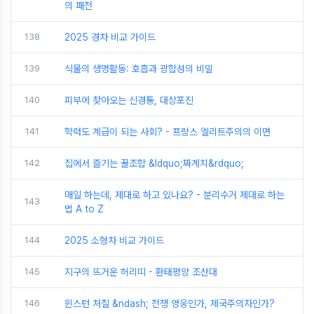
의 패전
138
2025 경차 비교 가이드
139
식물의 생명활동: 호흡과 광합성의 비밀
140
피부에 찾아오는 신경통, 대상포진
141
학력도 계급이 되는 사회? - 프랑스 엘리트주의의 이면
142
집에서 즐기는 꿀조합 &ldquo;짜계치&rdquo;
매일 하는데, 제대로 하고 있나요? - 분리수거 제대로 하는
143
법 A to Z
144
2025 소형차 비교 가이드
145
지구의 뜨거운 허리띠 - 환태평양 조산대
146
윈스턴 처칠 &ndash; 전쟁 영웅인가, 제국주의자인가?