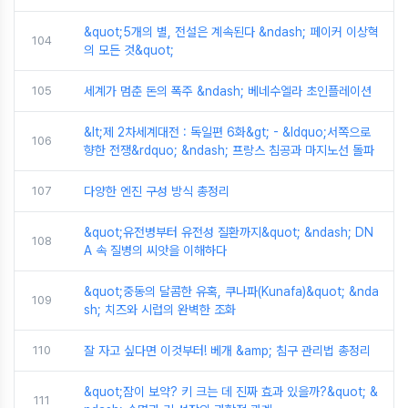
&quot;5개의 별, 전설은 계속된다 &ndash; 페이커 이상혁
104
의 모든 것&quot;
105
세계가 멈춘 돈의 폭주 &ndash; 베네수엘라 초인플레이션
&lt;제 2차세계대전 : 독일편 6화&gt; - &ldquo;서쪽으로
106
향한 전쟁&rdquo; &ndash; 프랑스 침공과 마지노선 돌파
107
다양한 엔진 구성 방식 총정리
&quot;유전병부터 유전성 질환까지&quot; &ndash; DN
108
A 속 질병의 씨앗을 이해하다
&quot;중동의 달콤한 유혹, 쿠나파(Kunafa)&quot; &nda
109
sh; 치즈와 시럽의 완벽한 조화
110
잘 자고 싶다면 이것부터! 베개 &amp; 침구 관리법 총정리
&quot;잠이 보약? 키 크는 데 진짜 효과 있을까?&quot; &
111