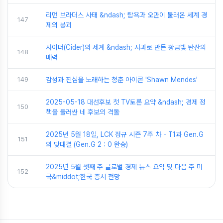
리먼 브라더스 사태 &ndash; 탐욕과 오만이 불러온 세계 경
147
제의 붕괴
사이더(Cider)의 세계 &ndash; 사과로 만든 황금빛 탄산의
148
매력
149
감성과 진심을 노래하는 청춘 아이콘 'Shawn Mendes'
2025-05-18 대선후보 첫 TV토론 요약 &ndash; 경제 정
150
책을 둘러싼 네 후보의 격돌
2025년 5월 18일, LCK 정규 시즌 7주 차 - T1과 Gen.G
151
의 맞대결 (Gen.G 2 : 0 완승)
2025년 5월 셋째 주 글로벌 경제 뉴스 요약 및 다음 주 미
152
국&middot;한국 증시 전망