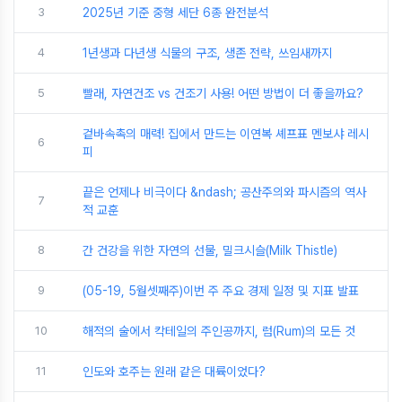
3
2025년 기준 중형 세단 6종 완전분석
4
1년생과 다년생 식물의 구조, 생존 전략, 쓰임새까지
5
빨래, 자연건조 vs 건조기 사용! 어떤 방법이 더 좋을까요?
겉바속촉의 매력! 집에서 만드는 이연복 셰프표 멘보샤 레시
6
피
끝은 언제나 비극이다 &ndash; 공산주의와 파시즘의 역사
7
적 교훈
8
간 건강을 위한 자연의 선물, 밀크시슬(Milk Thistle)
9
(05-19, 5월셋째주)이번 주 주요 경제 일정 및 지표 발표
10
해적의 술에서 칵테일의 주인공까지, 럼(Rum)의 모든 것
11
인도와 호주는 원래 같은 대륙이었다?