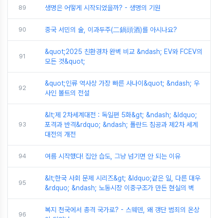
89
생명은 어떻게 시작되었을까? - 생명의 기원
90
중국 서민의 술, 이과두주(二鍋頭酒)를 아시나요?
&quot;2025 친환경차 완벽 비교 &ndash; EV와 FCEV의
91
모든 것&quot;
&quot;인류 역사상 가장 빠른 사나이&quot; &ndash; 우
92
사인 볼트의 전설
&lt;제 2차세계대전 : 독일편 5화&gt; &ndash; &ldquo;
93
포격과 반격&rdquo; &ndash; 폴란드 침공과 제2차 세계
대전의 개전
94
여름 시작했다! 집안 습도, 그냥 넘기면 안 되는 이유
&lt;한국 사회 문제 시리즈&gt; &ldquo;같은 일, 다른 대우
95
&rdquo; &ndash; 노동시장 이중구조가 만든 현실의 벽
복지 천국에서 총격 국가로? - 스웨덴, 왜 갱단 범죄의 온상
96