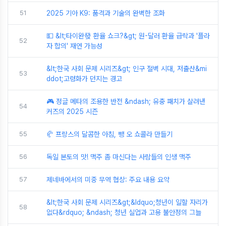
51
2025 기아 K9: 품격과 기술의 완벽한 조화
💵 &lt;타이완發 환율 쇼크?&gt; 원-달러 환율 급락과 '플라
52
자 합의' 재연 가능성
&lt;한국 사회 문제 시리즈&gt; 인구 절벽 시대, 저출산&mi
53
ddot;고령화가 던지는 경고
🎮 정글 메타의 조용한 반전 &ndash; 유충 패치가 살려낸
54
커즈의 2025 시즌
55
🥐 프랑스의 달콤한 아침, 뺑 오 쇼콜라 만들기
56
독일 본토의 맛! 맥주 좀 마신다는 사람들의 인생 맥주
57
제네바에서의 미중 무역 협상: 주요 내용 요약
&lt;한국 사회 문제 시리즈&gt;&ldquo;청년이 일할 자리가
58
없다&rdquo; &ndash; 청년 실업과 고용 불안정의 그늘