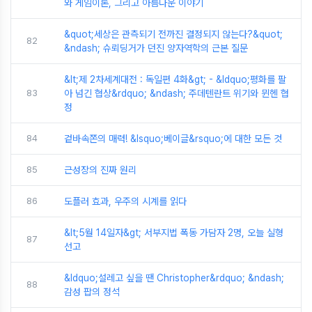
와 게임이론, 그리고 아름다운 이야기
&quot;세상은 관측되기 전까진 결정되지 않는다?&quot;
82
&ndash; 슈뢰딩거가 던진 양자역학의 근본 질문
&lt;제 2차세계대전 : 독일편 4화&gt; - &ldquo;평화를 팔
83
아 넘긴 협상&rdquo; &ndash; 주데텐란트 위기와 뮌헨 협
정
84
겉바속쫀의 매력! &lsquo;베이글&rsquo;에 대한 모든 것
85
근성장의 진짜 원리
86
도플러 효과, 우주의 시계를 읽다
&lt;5월 14일자&gt; 서부지법 폭동 가담자 2명, 오늘 실형
87
선고
&ldquo;설레고 싶을 땐 Christopher&rdquo; &ndash;
88
감성 팝의 정석