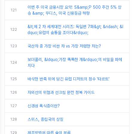
이번 주 미국 금융시장 요약: S&amp;P 500 주간 5% 상
121
승 &amp; 무디스, 미국 신용등급 하향
&lt;제 2 차 세계대전 시리즈: 독일편 7화&gt; &ndash; &l
122
dquo;유럽의 숨통을 조이다&rdquo;
123
국산차 중 가장 비싼 차 vs 가장 저렴한 차는?
보더콜리, &ldquo;가장 똑똑한 개&rdquo;의 비밀을 파헤
124
치다
125
바삭한 반죽 위에 담긴 유럽 디저트의 정수 '타르트'
126
자외선의 위협과 선크림 완전 정복 가이드
127
신경성 폭식증이란?
128
스위스, 중립국의 상징
129
제조방법에 따른 술의 분류