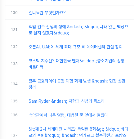
130
엘니뇨란 무엇인가요?
백범 김구 선생의 생애 &ndash; &ldquo;나라 없는 백성으
131
로 살지 않겠다&rdquo;
132
오픈AI, UAE에 세계 최대 규모 AI 데이터센터 건설 참여
코스닥 지수란? 대한민국 벤처&middot;중소기업의 성장
133
바로미터
광주 금호타이어 공장 대형 화재 발생 &ndash; 현장 상황
134
정리
135
Sam Ryder &ndash; 저항과 신념의 목소리
136
백악관에서 나온 명령, 대법원 문 앞에서 멈췄다
&lt;제 2차 세계대전 시리즈: 독일편 8화&gt; &ldquo;바다
137
로의 후퇴&rdquo; &ndash; 덩케르크 철수작전과 프랑스