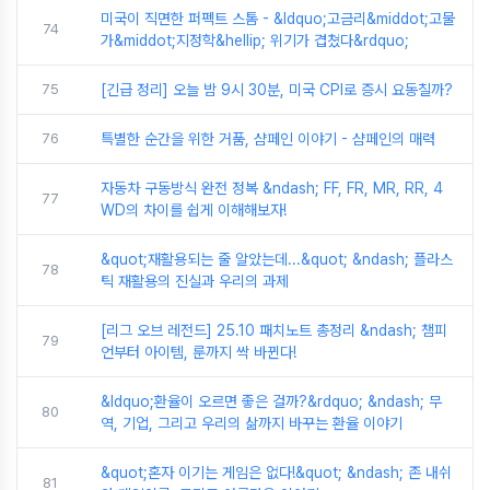
미국이 직면한 퍼펙트 스톰 - &ldquo;고금리&middot;고물
74
가&middot;지정학&hellip; 위기가 겹쳤다&rdquo;
75
[긴급 정리] 오늘 밤 9시 30분, 미국 CPI로 증시 요동칠까?
76
특별한 순간을 위한 거품, 샴페인 이야기 - 샴페인의 매력
자동차 구동방식 완전 정복 &ndash; FF, FR, MR, RR, 4
77
WD의 차이를 쉽게 이해해보자!
&quot;재활용되는 줄 알았는데...&quot; &ndash; 플라스
78
틱 재활용의 진실과 우리의 과제
[리그 오브 레전드] 25.10 패치노트 총정리 &ndash; 챔피
79
언부터 아이템, 룬까지 싹 바뀐다!
&ldquo;환율이 오르면 좋은 걸까?&rdquo; &ndash; 무
80
역, 기업, 그리고 우리의 삶까지 바꾸는 환율 이야기
&quot;혼자 이기는 게임은 없다!&quot; &ndash; 존 내쉬
81