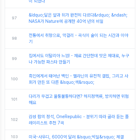
이 되었나
&ldquo;달은 앞과 뒤가 완전히 다르다&rdquo; &ndash;
97
NASA가 Nature에 공개한 40억 년의 비밀
전통에서 취향으로, 막걸리 - 곡식이 술이 되는 시간과 이야
98
기
집에서도 이탈리아 느낌! - 재료 간단한데 맛은 제대로, 누구
99
나 가능한 파스타 만들기
흑인에게서 태어난 백인 - 멜라닌의 유전적 결핍, 그리고 사
100
회가 만든 또 다른 &lsquo;색&rsquo;
다리가 무겁고 울퉁불퉁하다면? 하지정맥류, 방치하면 위험
101
해요
감성 팝의 정석, OneRepublic - 분위기 따라 골라 듣는 플
102
레이리스트 추천 7곡
103
미국-사우디, 6000억 달러 &lsquo;빅딜&rsquo; 체결