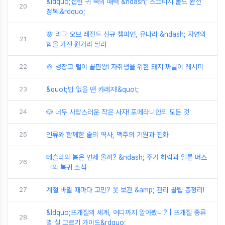
&ldquo;접힌 귀 속의 매력 &ndash; 스코티시 폴드 완전
20
정복!&rdquo;
🌸 리그 오브 레전드 신규 챔피언, 유나라 &ndash; 자연의
21
힘을 가진 원거리 딜러
22
🍲 냉장고 털이 끝판왕! 자취생을 위한 돼지 짜글이 레시피
23
&quot;밥 없을 땐 카레지!&quot;
24
🐶 너무 사랑스러운 작은 사자! 포메라니안의 모든 것
25
인류와 함께한 술의 역사, 맥주의 기원과 진화
테슬라의 봄은 언제 올까? &ndash; 주가 하락과 일론 머스
26
크의 복귀 소식
27
계절 바뀔 때마다 고민? 옷 보관 &amp; 관리 꿀팁 총정리!
&ldquo;뜨개질의 세계, 어디까지 알아봤니? | 뜨개질 종류
28
별 실 고르기 가이드&rdquo;