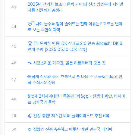
2025년 전기차 보조금 완벽 가이드! 신청 방법부터 지역별
43
차등 지원까지 총정리
😴 나이 들수록 잠이 줄어드는 진짜 이유는? 호르몬 변화
44
로 보는 수면의 과학
🏆 T1, 완벽한 반등! DK 상대로 2:0 완승 &ndash; DK 6
45
연패 수렁 [2025.05.10 LCK 리뷰]
46
🐾 사랑스러운 가족견, 골든 리트리버의 모든 것
🌐 국제 정세와 증시 흐름으로 본 다음 주 미국&middot;한
47
국 주식시장 전망
&lt;제 2차세계대전 : 독일편 1화&gt; - 전쟁의 씨앗, 바이마
48
르 공화국의 몰락
49
🎧 감성 충전! 저스틴 비버 플레이리스트 추천 6곡
50
🍲 집밥의 진수!촉촉하고 따뜻한 계란 만두국 레시피