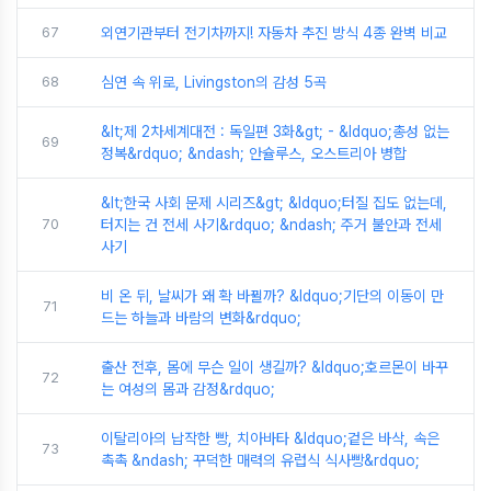
67
외연기관부터 전기차까지! 자동차 추진 방식 4종 완벽 비교
68
심연 속 위로, Livingston의 감성 5곡
&lt;제 2차세계대전 : 독일편 3화&gt; - &ldquo;총성 없는
69
정복&rdquo; &ndash; 안슐루스, 오스트리아 병합
&lt;한국 사회 문제 시리즈&gt; &ldquo;터질 집도 없는데,
70
터지는 건 전세 사기&rdquo; &ndash; 주거 불안과 전세
사기
비 온 뒤, 날씨가 왜 확 바뀔까? &ldquo;기단의 이동이 만
71
드는 하늘과 바람의 변화&rdquo;
출산 전후, 몸에 무슨 일이 생길까? &ldquo;호르몬이 바꾸
72
는 여성의 몸과 감정&rdquo;
이탈리아의 납작한 빵, 치아바타 &ldquo;겉은 바삭, 속은
73
촉촉 &ndash; 꾸덕한 매력의 유럽식 식사빵&rdquo;