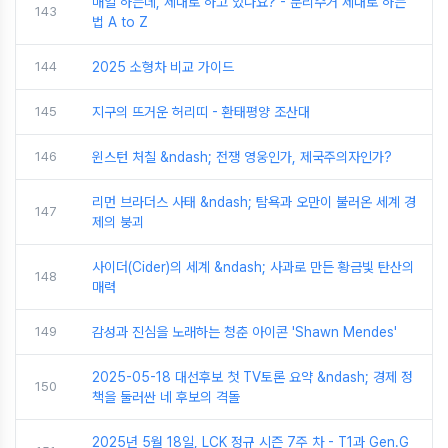
매일 하는데, 제대로 하고 있나요? - 분리수거 제대로 하는
143
법 A to Z
144
2025 소형차 비교 가이드
145
지구의 뜨거운 허리띠 - 환태평양 조산대
146
윈스턴 처칠 &ndash; 전쟁 영웅인가, 제국주의자인가?
리먼 브라더스 사태 &ndash; 탐욕과 오만이 불러온 세계 경
147
제의 붕괴
사이더(Cider)의 세계 &ndash; 사과로 만든 황금빛 탄산의
148
매력
149
감성과 진심을 노래하는 청춘 아이콘 'Shawn Mendes'
2025-05-18 대선후보 첫 TV토론 요약 &ndash; 경제 정
150
책을 둘러싼 네 후보의 격돌
2025년 5월 18일, LCK 정규 시즌 7주 차 - T1과 Gen.G