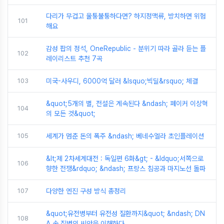
다리가 무겁고 울퉁불퉁하다면? 하지정맥류, 방치하면 위험
101
해요
감성 팝의 정석, OneRepublic - 분위기 따라 골라 듣는 플
102
레이리스트 추천 7곡
103
미국-사우디, 6000억 달러 &lsquo;빅딜&rsquo; 체결
&quot;5개의 별, 전설은 계속된다 &ndash; 페이커 이상혁
104
의 모든 것&quot;
105
세계가 멈춘 돈의 폭주 &ndash; 베네수엘라 초인플레이션
&lt;제 2차세계대전 : 독일편 6화&gt; - &ldquo;서쪽으로
106
향한 전쟁&rdquo; &ndash; 프랑스 침공과 마지노선 돌파
107
다양한 엔진 구성 방식 총정리
&quot;유전병부터 유전성 질환까지&quot; &ndash; DN
108
A 속 질병의 씨앗을 이해하다