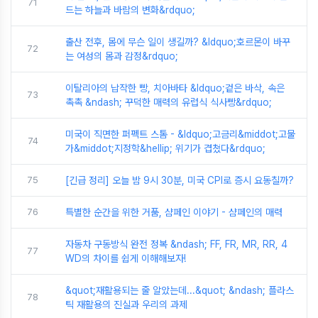
71
드는 하늘과 바람의 변화&rdquo;
출산 전후, 몸에 무슨 일이 생길까? &ldquo;호르몬이 바꾸
72
는 여성의 몸과 감정&rdquo;
이탈리아의 납작한 빵, 치아바타 &ldquo;겉은 바삭, 속은
73
촉촉 &ndash; 꾸덕한 매력의 유럽식 식사빵&rdquo;
미국이 직면한 퍼펙트 스톰 - &ldquo;고금리&middot;고물
74
가&middot;지정학&hellip; 위기가 겹쳤다&rdquo;
75
[긴급 정리] 오늘 밤 9시 30분, 미국 CPI로 증시 요동칠까?
76
특별한 순간을 위한 거품, 샴페인 이야기 - 샴페인의 매력
자동차 구동방식 완전 정복 &ndash; FF, FR, MR, RR, 4
77
WD의 차이를 쉽게 이해해보자!
&quot;재활용되는 줄 알았는데...&quot; &ndash; 플라스
78
틱 재활용의 진실과 우리의 과제