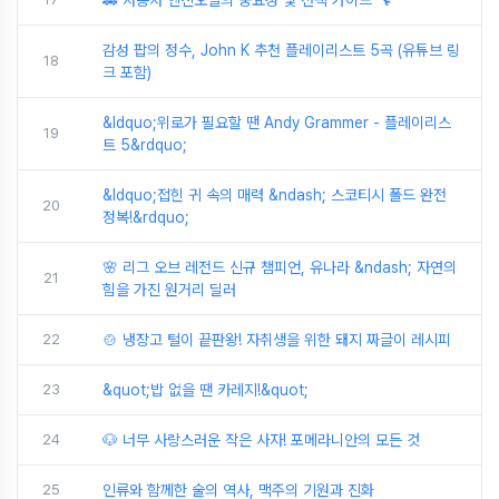
🚗 자동차 엔진오일의 중요성 및 선택 가이드 🔧
감성 팝의 정수, John K 추천 플레이리스트 5곡 (유튜브 링
18
크 포함)
&ldquo;위로가 필요할 땐 Andy Grammer - 플레이리스
19
트 5&rdquo;
&ldquo;접힌 귀 속의 매력 &ndash; 스코티시 폴드 완전
20
정복!&rdquo;
🌸 리그 오브 레전드 신규 챔피언, 유나라 &ndash; 자연의
21
힘을 가진 원거리 딜러
22
🍲 냉장고 털이 끝판왕! 자취생을 위한 돼지 짜글이 레시피
23
&quot;밥 없을 땐 카레지!&quot;
24
🐶 너무 사랑스러운 작은 사자! 포메라니안의 모든 것
25
인류와 함께한 술의 역사, 맥주의 기원과 진화