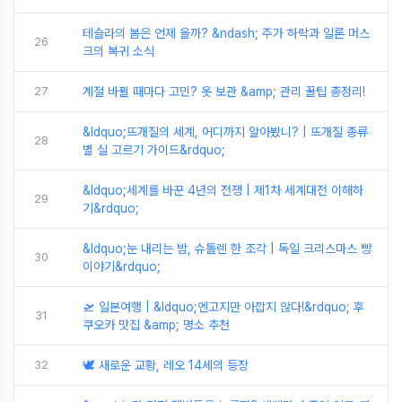
테슬라의 봄은 언제 올까? &ndash; 주가 하락과 일론 머스
26
크의 복귀 소식
27
계절 바뀔 때마다 고민? 옷 보관 &amp; 관리 꿀팁 총정리!
&ldquo;뜨개질의 세계, 어디까지 알아봤니? | 뜨개질 종류
28
별 실 고르기 가이드&rdquo;
&ldquo;세계를 바꾼 4년의 전쟁 | 제1차 세계대전 이해하
29
기&rdquo;
&ldquo;눈 내리는 밤, 슈톨렌 한 조각 | 독일 크리스마스 빵
30
이야기&rdquo;
🛫 일본여행 | &ldquo;엔고지만 아깝지 않다!&rdquo; 후
31
쿠오카 맛집 &amp; 명소 추천
32
🕊️ 새로운 교황, 레오 14세의 등장