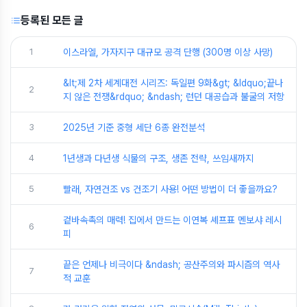
등록된 모든 글
1
이스라엘, 가자지구 대규모 공격 단행 (300명 이상 사망)
&lt;제 2차 세계대전 시리즈: 독일편 9화&gt; &ldquo;끝나
2
지 않은 전쟁&rdquo; &ndash; 런던 대공습과 불굴의 저항
3
2025년 기준 중형 세단 6종 완전분석
4
1년생과 다년생 식물의 구조, 생존 전략, 쓰임새까지
5
빨래, 자연건조 vs 건조기 사용! 어떤 방법이 더 좋을까요?
겉바속촉의 매력! 집에서 만드는 이연복 셰프표 멘보샤 레시
6
피
끝은 언제나 비극이다 &ndash; 공산주의와 파시즘의 역사
7
적 교훈