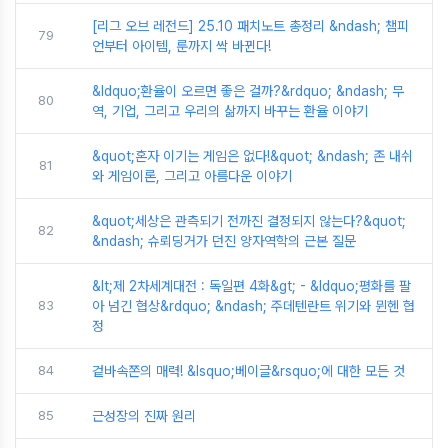
[리그 오브 레전드] 25.10 패치노트 총정리 &ndash; 챔피
79
언부터 아이템, 룬까지 싹 바뀐다!
&ldquo;환율이 오르면 좋은 걸까?&rdquo; &ndash; 무
80
역, 기업, 그리고 우리의 삶까지 바꾸는 환율 이야기
&quot;혼자 이기는 게임은 없다!&quot; &ndash; 존 내쉬
81
와 게임이론, 그리고 아름다운 이야기
&quot;세상은 관측되기 전까진 결정되지 않는다?&quot;
82
&ndash; 슈뢰딩거가 던진 양자역학의 근본 질문
&lt;제 2차세계대전 : 독일편 4화&gt; - &ldquo;평화를 팔
83
아 넘긴 협상&rdquo; &ndash; 주데텐란트 위기와 뮌헨 협
정
84
겉바속쫀의 매력! &lsquo;베이글&rsquo;에 대한 모든 것
85
근성장의 진짜 원리