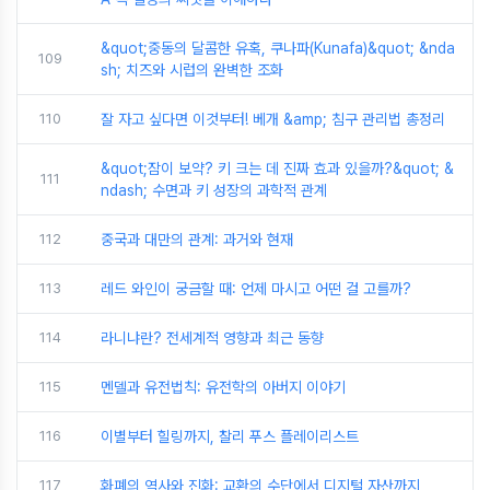
&quot;중동의 달콤한 유혹, 쿠나파(Kunafa)&quot; &nda
109
sh; 치즈와 시럽의 완벽한 조화
110
잘 자고 싶다면 이것부터! 베개 &amp; 침구 관리법 총정리
&quot;잠이 보약? 키 크는 데 진짜 효과 있을까?&quot; &
111
ndash; 수면과 키 성장의 과학적 관계
112
중국과 대만의 관계: 과거와 현재
113
레드 와인이 궁금할 때: 언제 마시고 어떤 걸 고를까?
114
라니냐란? 전세계적 영향과 최근 동향
115
멘델과 유전법칙: 유전학의 아버지 이야기
116
이별부터 힐링까지, 찰리 푸스 플레이리스트
117
화폐의 역사와 진화: 교환의 수단에서 디지털 자산까지