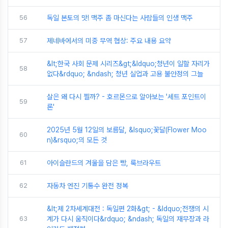
56
독일 본토의 맛! 맥주 좀 마신다는 사람들의 인생 맥주
57
제네바에서의 미중 무역 협상: 주요 내용 요약
&lt;한국 사회 문제 시리즈&gt;&ldquo;청년이 일할 자리가
58
없다&rdquo; &ndash; 청년 실업과 고용 불안정의 그늘
살은 왜 다시 찔까? - 호르몬으로 알아보는 '세트 포인트이
59
론'
2025년 5월 12일의 보름달, &lsquo;꽃달(Flower Moo
60
n)&rsquo;의 모든 것
61
아이슬란드의 겨울을 담은 빵, 룩브라우트
62
자동차 엔진 기통수 완전 정복
&lt;제 2차세계대전 : 독일편 2화&gt; - &ldquo;전쟁의 시
63
계가 다시 움직이다&rdquo; &ndash; 독일의 재무장과 라