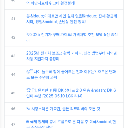
40
의 비만치료제 위고비 완전정리!
🍜&ldquo;이대로만 하면 실패 없음!&rdquo; 잡채 황금레
41
시피, 명절&middot;손님상 완전 정복!
💡2025 전기차 구매 가이드! 가격대별 추천 모델 5선 총정
42
리
2025년 전기차 보조금 완벽 가이드! 신청 방법부터 지역별
43
차등 지원까지 총정리
😴 나이 들수록 잠이 줄어드는 진짜 이유는? 호르몬 변화
44
로 보는 수면의 과학
🏆 T1, 완벽한 반등! DK 상대로 2:0 완승 &ndash; DK 6
45
연패 수렁 [2025.05.10 LCK 리뷰]
46
🐾 사랑스러운 가족견, 골든 리트리버의 모든 것
🌐 국제 정세와 증시 흐름으로 본 다음 주 미국&middot;한
47
국 주식시장 전망