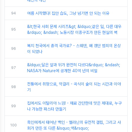
대전의 개전
94
여름 시작했다! 집안 습도, 그냥 넘기면 안 되는 이유
&lt;한국 사회 문제 시리즈&gt; &ldquo;같은 일, 다른 대우
95
&rdquo; &ndash; 노동시장 이중구조가 만든 현실의 벽
복지 천국에서 총격 국가로? - 스웨덴, 왜 갱단 범죄의 온상
96
이 되었나
&ldquo;달은 앞과 뒤가 완전히 다르다&rdquo; &ndash;
97
NASA가 Nature에 공개한 40억 년의 비밀
전통에서 취향으로, 막걸리 - 곡식이 술이 되는 시간과 이야
98
기
집에서도 이탈리아 느낌! - 재료 간단한데 맛은 제대로, 누구
99
나 가능한 파스타 만들기
흑인에게서 태어난 백인 - 멜라닌의 유전적 결핍, 그리고 사
100
회가 만든 또 다른 &lsquo;색&rsquo;