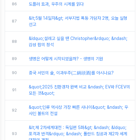
86
도플러 효과, 우주의 시계를 읽다
&lt;5월 14일자&gt; 서부지법 폭동 가담자 2명, 오늘 실형
87
선고
&ldquo;설레고 싶을 땐 Christopher&rdquo; &ndash;
88
감성 팝의 정석
89
생명은 어떻게 시작되었을까? - 생명의 기원
90
중국 서민의 술, 이과두주(二鍋頭酒)를 아시나요?
&quot;2025 친환경차 완벽 비교 &ndash; EV와 FCEV의
91
모든 것&quot;
&quot;인류 역사상 가장 빠른 사나이&quot; &ndash; 우
92
사인 볼트의 전설
&lt;제 2차세계대전 : 독일편 5화&gt; &ndash; &ldquo;
93
포격과 반격&rdquo; &ndash; 폴란드 침공과 제2차 세계