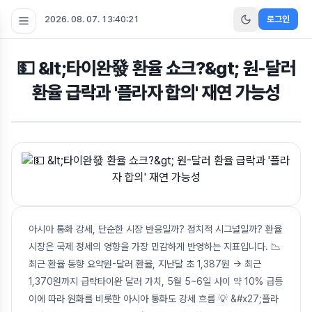
2026. 08. 07. 13:40:22
로그인
💵 &lt;타이완發 환율 쇼크?&gt; 원-달러
환율 급락과 '플라자 합의' 재연 가능성
아시아 통화 강세, 단순한 시장 반응일까? 정치적 시그널일까? 환율
시장은 국제 정세의 영향을 가장 민감하게 반영하는 지표입니다. 📉
최근 환율 동향 요약원-달러 환율, 지난달 초 1,387원 → 최근
1,370원까지 급락타이완 달러 가치, 5월 5~6일 사이 약 10% 급등
이에 따라 원화를 비롯한 아시아 통화도 강세 흐름 💡 &#x27;플라