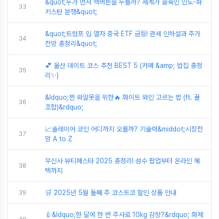
&quot;누가 먼저 핵버튼을 누를까? 세계가 숨죽인 인도-파
33
키스탄 분쟁&quot;
&quot;트럼프 입 열자 중국 ETF 급등! 관세 인하설과 주가
34
전망 총정리&quot;
💕 울산 데이트 코스 추천 BEST 5 (카페 &amp; 밥집 총정
35
리✨)
&ldquo;찐 와알못을 위한🔥 화이트 와인 고르는 법 (ft. 꿀
36
조합)&rdquo;
📈솔레이어 코인 어디까지 오를까? 기술력&middot;시장전
37
망 A to Z
무신사 뷰티페스타 2025 총정리! 성수 팝업부터 온라인 혜
38
택까지
39
🛒 2025년 5월 둘째 주 코스트코 할인 상품 안내
💉&ldquo;한 달에 한 번 주사로 10kg 감량?&rdquo; 화제