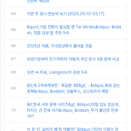
인란트 재점령
64
이번 주 증시 한눈에 보기 (2025.05.13~05.17)
&quot;기분 전환이 필요할 땐 Tai Verdes&rdquo; &nda
65
sh; 청춘 감성 팝 추천 5곡
66
2025년 여름, 지구온난화가 불러올 것들
67
외연기관부터 전기차까지! 자동차 추진 방식 4종 완벽 비교
68
심연 속 위로, Livingston의 감성 5곡
&lt;제 2차세계대전 : 독일편 3화&gt; - &ldquo;총성 없는
69
정복&rdquo; &ndash; 안슐루스, 오스트리아 병합
&lt;한국 사회 문제 시리즈&gt; &ldquo;터질 집도 없는데,
70
터지는 건 전세 사기&rdquo; &ndash; 주거 불안과 전세
사기
비 온 뒤, 날씨가 왜 확 바뀔까? &ldquo;기단의 이동이 만