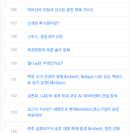
126
자외선의 위협과 선크림 완전 정복 가이드
127
신경성 폭식증이란?
128
스위스, 중립국의 상징
129
제조방법에 따른 술의 분류
130
엘니뇨란 무엇인가요?
백범 김구 선생의 생애 &ndash; &ldquo;나라 없는 백성으
131
로 살지 않겠다&rdquo;
132
오픈AI, UAE에 세계 최대 규모 AI 데이터센터 건설 참여
코스닥 지수란? 대한민국 벤처&middot;중소기업의 성장
133
바로미터
광주 금호타이어 공장 대형 화재 발생 &ndash; 현장 상황
134