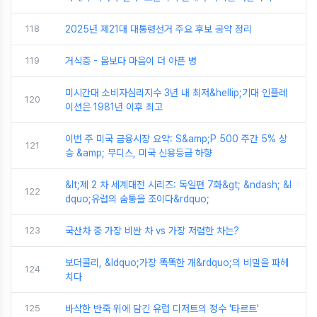
118
2025년 제21대 대통령선거 주요 후보 공약 정리
119
거식증 - 몸보다 마음이 더 아픈 병
미시간대 소비자심리지수 3년 내 최저&hellip;기대 인플레
120
이션은 1981년 이후 최고
이번 주 미국 금융시장 요약: S&amp;P 500 주간 5% 상
121
승 &amp; 무디스, 미국 신용등급 하향
&lt;제 2 차 세계대전 시리즈: 독일편 7화&gt; &ndash; &l
122
dquo;유럽의 숨통을 조이다&rdquo;
123
국산차 중 가장 비싼 차 vs 가장 저렴한 차는?
보더콜리, &ldquo;가장 똑똑한 개&rdquo;의 비밀을 파헤
124
치다
125
바삭한 반죽 위에 담긴 유럽 디저트의 정수 '타르트'