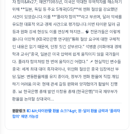
자 합의&#x27; 재연?1985년, 미국은 막대한 무역적자를 해소하기
위해 **일본, 독일 등 주요 5개국(G5)**에 엔화 절상을 강요했던
사건이 있었습니다.이를 **‘플라자 합의’**라고 부르며, 달러 약세를
유도한 대표적 외교·경제 사건으로 평가됩니다.이번 타이완 달러 급
등과 원화 강세 현상도 이를 연상케 하지만… 🧠 전문가들은 이렇게
봅니다 이민혁 (KB국민은행 연구원)“통화 절상 요구에 대한 구체적
인 내용은 없기 때문에, 단정 짓긴 섣부르다.” 석병훈 (이화여대 경제
학과 교수)“중국, 일본은 미국 압력에 쉽게 움직이지 않을 국가들이
다. 플라자 합의처럼 한 번에 움직이긴 어렵다.” 📌 현실적인 변수들
중국: 세계 최대 대미 흑자국이나, 위안화 절상은 중국 입장에선 부
담.일본: 변동환율제를 유지 중이라, 정부가 엔화 환율에 직접 개입
하기 어려움.미국: 현재 관세 갈등 완화와 양자협의가 활발히 진행
중. 📊 한국은행 총재 발언 이창용 총재 (한국은행)“미국 재무부가
환율을 논의할 상대국이
...
원문링크
💵 &lt;타이완發 환율 쇼크?&gt; 원-달러 환율 급락과 '플라자
합의' 재연 가능성