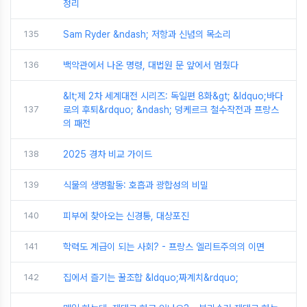
정리
135
Sam Ryder &ndash; 저항과 신념의 목소리
136
백악관에서 나온 명령, 대법원 문 앞에서 멈췄다
&lt;제 2차 세계대전 시리즈: 독일편 8화&gt; &ldquo;바다
137
로의 후퇴&rdquo; &ndash; 덩케르크 철수작전과 프랑스
의 패전
138
2025 경차 비교 가이드
139
식물의 생명활동: 호흡과 광합성의 비밀
140
피부에 찾아오는 신경통, 대상포진
141
학력도 계급이 되는 사회? - 프랑스 엘리트주의의 이면
142
집에서 즐기는 꿀조합 &ldquo;짜계치&rdquo;