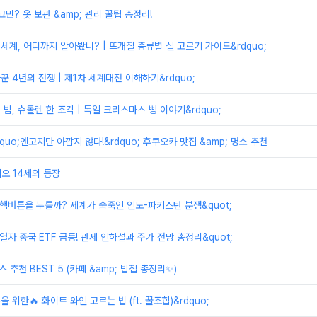
민? 옷 보관 &amp; 관리 꿀팁 총정리!
 세계, 어디까지 알아봤니? | 뜨개질 종류별 실 고르기 가이드&rdquo;
바꾼 4년의 전쟁 | 제1차 세계대전 이해하기&rdquo;
는 밤, 슈톨렌 한 조각 | 독일 크리스마스 빵 이야기&rdquo;
ldquo;엔고지만 아깝지 않다!&rdquo; 후쿠오카 맛집 &amp; 명소 추천
 레오 14세의 등장
저 핵버튼을 누를까? 세계가 숨죽인 인도-파키스탄 분쟁&quot;
 열자 중국 ETF 급등! 관세 인하설과 주가 전망 총정리&quot;
스 추천 BEST 5 (카페 &amp; 밥집 총정리✨)
을 위한🔥 화이트 와인 고르는 법 (ft. 꿀조합)&rdquo;