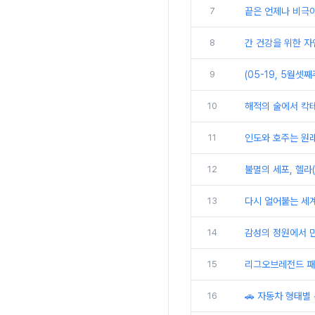
7
끝은 언제나 비극이
8
간 건강을 위한 자연의
9
(05-19, 5월셋
10
해적의 술에서 칵테
11
인도와 호주는 원
12
불멸의 세포, 헬라(
13
다시 얼어붙는 세계
14
감성의 정원에서 만
15
리그오브레전드 패치
16
🚗 자동차 형태별 