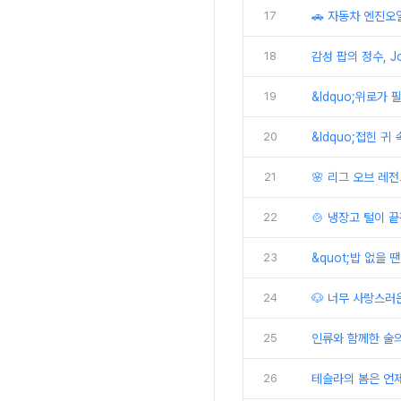
17
🚗 자동차 엔진오
18
감성 팝의 정수, J
19
&ldquo;위로가 필
20
&ldquo;접힌 귀 
21
🌸 리그 오브 레전
22
🍲 냉장고 털이 
23
&quot;밥 없을 땐
24
🐶 너무 사랑스러
25
인류와 함께한 술의
26
테슬라의 봄은 언제