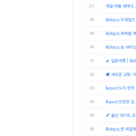
27
계절 바뀔 때마다 고
28
&ldquo;뜨개질의
29
&ldquo;세계를 
30
&ldquo;눈 내리
31
🛫 일본여행 | &
32
🕊️ 새로운 교황,
33
&quot;누가 먼
34
&quot;트럼프 입
35
💕 울산 데이트 코
36
&ldquo;찐 와알못