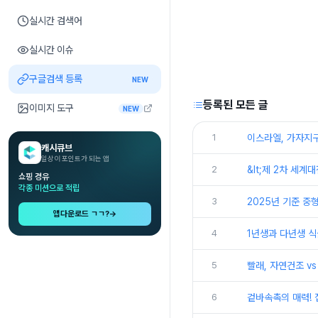
실시간 검색어
실시간 이슈
구글검색 등록
NEW
등록된 모든 글
이미지 도구
NEW
1
이스라엘, 가자지구
캐시큐브
일상이 포인트가 되는 앱
2
&lt;제 2차 세계
쇼핑 경유
각종 미션으로 적립
3
2025년 기준 중
앱다운로드 ㄱㄱ?
→
4
1년생과 다년생 식
5
빨래, 자연건조 v
6
겉바속촉의 매력!