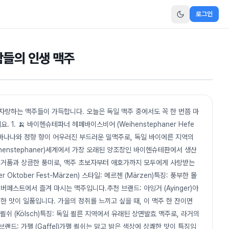
로그인
람들의 인생 맥주
자랑하는 맥주들이 가득합니다. 오늘은 독일 맥주 중에서도 꼭 한 번쯤 마
1. 🍌 바이헨슈테파너 헤페바이스비어 (Weihenstephaner Hefe
)특징: 바나나와 정향 향이 어우러진 부드러운 밀맥주로, 독일 바이에른 지역의
henstephaner)세계에서 가장 오래된 양조장인 바이헨슈테판에서 생산
운 거품과 상큼한 풍미로, 맥주 초보자부터 애호가까지 모두에게 사랑받는
 Oktober Fest-Märzen) 스타일: 메르첸 (Märzen)특징: 풍부한 몰
버페스트에서 즐겨 마시는 맥주입니다.추천 브랜드: 아잉거 (Ayinger)아
 맛이 일품입니다. 가을의 정취를 느끼고 싶을 때, 이 맥주 한 잔이면
타일: 쾰쉬 (Kölsch)특징: 독일 쾰른 지역에서 유래된 상면발효 맥주로, 라거의
랜드: 가펠 (Gaffel)가펠 쾰쉬는 맑고 밝은 색상에 상쾌한 맛이 특징입