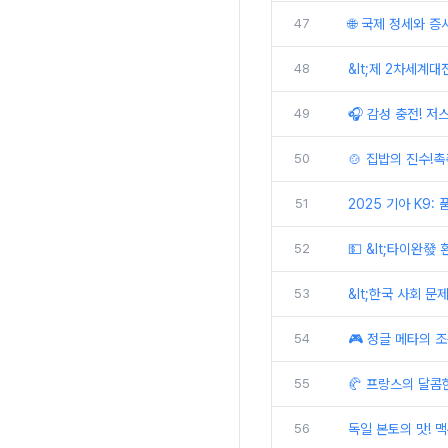
47
🌐 국제 정세와 증
48
&lt;제 2차세계대
49
🎧 감성 충전! 
50
🍲 집밥의 진수!
51
2025 기아 K9:
52
💵 &lt;타이완發
53
&lt;한국 사회 문
54
🎮 정글 메타의 조
55
🥐 프랑스의 달콤
56
독일 본토의 맛! 