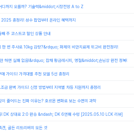
디까지 오를까? 기술력&middot;시장전망 A to Z
2025 총정리! 성수 팝업부터 온라인 혜택까지
 둘째 주 코스트코 할인 상품 안내
달에 한 번 주사로 10kg 감량?&rdquo; 화제의 비만치료제 위고비 완전정리!
로만 하면 실패 없음!&rdquo; 잡채 황금레시피, 명절&middot;손님상 완전 정복!
 구매 가이드! 가격대별 추천 모델 5선 총정리
보조금 완벽 가이드! 신청 방법부터 지역별 차등 지원까지 총정리
잠이 줄어드는 진짜 이유는? 호르몬 변화로 보는 수면의 과학
등! DK 상대로 2:0 완승 &ndash; DK 6연패 수렁 [2025.05.10 LCK 리뷰]
족견, 골든 리트리버의 모든 것