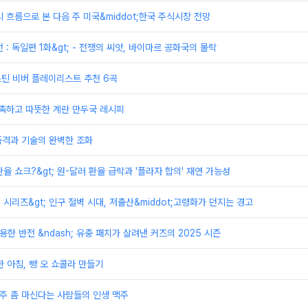
시 흐름으로 본 다음 주 미국&middot;한국 주식시장 전망
전 : 독일편 1화&gt; - 전쟁의 씨앗, 바이마르 공화국의 몰락
저스틴 비버 플레이리스트 추천 6곡
촉촉하고 따뜻한 계란 만두국 레시피
 품격과 기술의 완벽한 조화
 환율 쇼크?&gt; 원-달러 환율 급락과 '플라자 합의' 재연 가능성
제 시리즈&gt; 인구 절벽 시대, 저출산&middot;고령화가 던지는 경고
용한 반전 &ndash; 유충 패치가 살려낸 커즈의 2025 시즌
한 아침, 뺑 오 쇼콜라 만들기
맥주 좀 마신다는 사람들의 인생 맥주