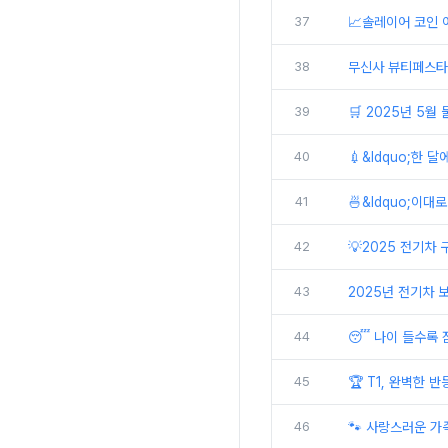
37
📈솔레이어 코인 어
38
무신사 뷰티페스타 
39
🛒 2025년 5월
40
💉&ldquo;한 
41
🍜&ldquo;이대
42
💡2025 전기차
43
2025년 전기차 
44
😴 나이 들수록 
45
🏆 T1, 완벽한 반
46
🐾 사랑스러운 가