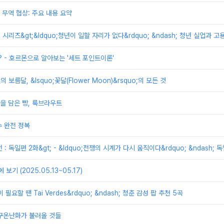
무역 협상: 주요 내용 요약
제 시리즈&gt;&ldquo;청년이 일할 자리가 없다&rdquo; &ndash; 청년 실업과 
? - 호르몬으로 알아보는 '세트 포인트이론'
의 보름달, &lsquo;꽃달(Flower Moon)&rsquo;의 모든 것
을 담은 빵, 룩브라우트
 완전 정복
전 : 독일편 2화&gt; - &ldquo;전쟁의 시계가 다시 움직이다&rdquo; &ndas
보기 (2025.05.13~05.17)
 필요할 땐 Tai Verdes&rdquo; &ndash; 청춘 감성 팝 추천 5곡
지구온난화가 불러올 것들