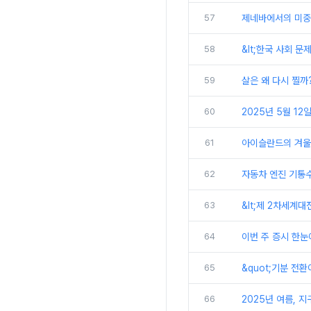
57
제네바에서의 미중 
58
&lt;한국 사회 문
59
살은 왜 다시 찔까
60
2025년 5월 12일
61
아이슬란드의 겨울
62
자동차 엔진 기통수
63
&lt;제 2차세계대
64
이번 주 증시 한눈에 
65
&quot;기분 전환이
66
2025년 여름, 