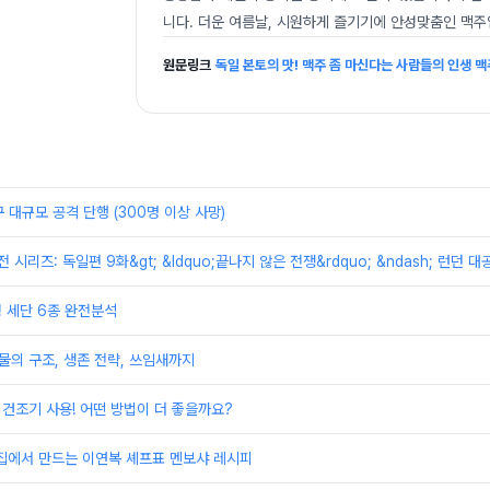
니다. 더운 여름날, 시원하게 즐기기에 안성맞춤인 맥주
원문링크
독일 본토의 맛! 맥주 좀 마신다는 사람들의 인생 맥
 대규모 공격 단행 (300명 이상 사망)
대전 시리즈: 독일편 9화&gt; &ldquo;끝나지 않은 전쟁&rdquo; &ndash; 런던
형 세단 6종 완전분석
물의 구조, 생존 전략, 쓰임새까지
s 건조기 사용! 어떤 방법이 더 좋을까요?
 집에서 만드는 이연복 셰프표 멘보샤 레시피