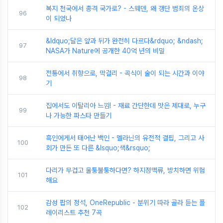
복지 천국에서 총격 국가로? - 스웨덴, 왜 갱단 범죄의 온상
96
이 되었나
&ldquo;달은 앞과 뒤가 완전히 다르다&rdquo; &ndash;
97
NASA가 Nature에 공개한 40억 년의 비밀
전통에서 취향으로, 막걸리 - 곡식이 술이 되는 시간과 이야
98
기
집에서도 이탈리아 느낌! - 재료 간단한데 맛은 제대로, 누구
99
나 가능한 파스타 만들기
흑인에게서 태어난 백인 - 멜라닌의 유전적 결핍, 그리고 사
100
회가 만든 또 다른 &lsquo;색&rsquo;
다리가 무겁고 울퉁불퉁하다면? 하지정맥류, 방치하면 위험
101
해요
감성 팝의 정석, OneRepublic - 분위기 따라 골라 듣는 플
102
레이리스트 추천 7곡