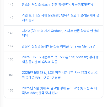
146
윈스턴 처칠 &ndash; 전쟁 영웅인가, 제국주의자인가?
리먼 브라더스 사태 &ndash; 탐욕과 오만이 불러온 세계 경
147
제의 붕괴
사이더(Cider)의 세계 &ndash; 사과로 만든 황금빛 탄산의
148
매력
149
감성과 진심을 노래하는 청춘 아이콘 'Shawn Mendes'
2025-05-18 대선후보 첫 TV토론 요약 &ndash; 경제 정
150
책을 둘러싼 네 후보의 격돌
2025년 5월 18일, LCK 정규 시즌 7주 차 - T1과 Gen.G
151
의 맞대결 (Gen.G 2 : 0 완승)
2025년 5월 셋째 주 글로벌 경제 뉴스 요약 및 다음 주 미
152
국&middot;한국 증시 전망