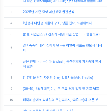
지 않은 전쟁&rdquo; &ndash; 런던 대공습과 불굴의 저항
3
2025년 기준 중형 세단 6종 완전분석
4
1년생과 다년생 식물의 구조, 생존 전략, 쓰임새까지
5
빨래, 자연건조 vs 건조기 사용! 어떤 방법이 더 좋을까요?
겉바속촉의 매력! 집에서 만드는 이연복 셰프표 멘보샤 레시
6
피
끝은 언제나 비극이다 &ndash; 공산주의와 파시즘의 역사
7
적 교훈
8
간 건강을 위한 자연의 선물, 밀크시슬(Milk Thistle)
9
(05-19, 5월셋째주)이번 주 주요 경제 일정 및 지표 발표
10
해적의 술에서 칵테일의 주인공까지, 럼(Rum)의 모든 것
11