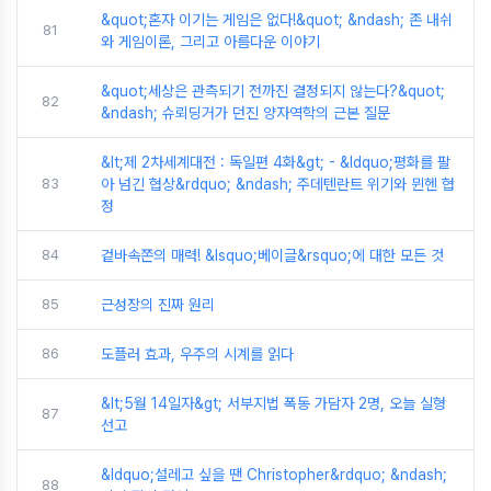
&quot;혼자 이기는 게임은 없다!&quot; &ndash; 존 내쉬
81
와 게임이론, 그리고 아름다운 이야기
&quot;세상은 관측되기 전까진 결정되지 않는다?&quot;
82
&ndash; 슈뢰딩거가 던진 양자역학의 근본 질문
&lt;제 2차세계대전 : 독일편 4화&gt; - &ldquo;평화를 팔
83
아 넘긴 협상&rdquo; &ndash; 주데텐란트 위기와 뮌헨 협
정
84
겉바속쫀의 매력! &lsquo;베이글&rsquo;에 대한 모든 것
85
근성장의 진짜 원리
86
도플러 효과, 우주의 시계를 읽다
&lt;5월 14일자&gt; 서부지법 폭동 가담자 2명, 오늘 실형
87
선고
&ldquo;설레고 싶을 땐 Christopher&rdquo; &ndash;
88