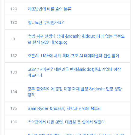
129
제조방법에 따른 술의 분류
130
엘니뇨란 무엇인가요?
백범 김구 선생의 생애 &ndash; &ldquo;나라 없는 백성으
131
로 살지 않겠다&rdquo;
132
오픈AI, UAE에 세계 최대 규모 AI 데이터센터 건설 참여
코스닥 지수란? 대한민국 벤처&middot;중소기업의 성장
133
바로미터
광주 금호타이어 공장 대형 화재 발생 &ndash; 현장 상황
134
정리
135
Sam Ryder &ndash; 저항과 신념의 목소리
136
백악관에서 나온 명령, 대법원 문 앞에서 멈췄다