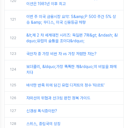
120
이션은 1981년 이후 최고
이번 주 미국 금융시장 요약: S&amp;P 500 주간 5% 상
121
승 &amp; 무디스, 미국 신용등급 하향
&lt;제 2 차 세계대전 시리즈: 독일편 7화&gt; &ndash; &l
122
dquo;유럽의 숨통을 조이다&rdquo;
123
국산차 중 가장 비싼 차 vs 가장 저렴한 차는?
보더콜리, &ldquo;가장 똑똑한 개&rdquo;의 비밀을 파헤
124
치다
125
바삭한 반죽 위에 담긴 유럽 디저트의 정수 '타르트'
126
자외선의 위협과 선크림 완전 정복 가이드
127
신경성 폭식증이란?
128
스위스, 중립국의 상징