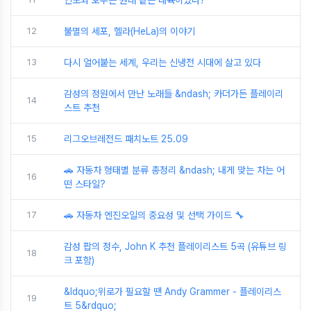
인도와 호주는 원래 같은 대륙이었다?
12
불멸의 세포, 헬라(HeLa)의 이야기
13
다시 얼어붙는 세계, 우리는 신냉전 시대에 살고 있다
감성의 정원에서 만난 노래들 &ndash; 카더가든 플레이리
14
스트 추천
15
리그오브레전드 패치노트 25.09
🚗 자동차 형태별 분류 총정리 &ndash; 내게 맞는 차는 어
16
떤 스타일?
17
🚗 자동차 엔진오일의 중요성 및 선택 가이드 🔧
감성 팝의 정수, John K 추천 플레이리스트 5곡 (유튜브 링
18
크 포함)
&ldquo;위로가 필요할 땐 Andy Grammer - 플레이리스
19
트 5&rdquo;