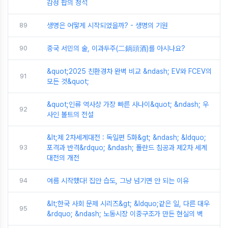
감성 팝의 정석
89
생명은 어떻게 시작되었을까? - 생명의 기원
90
중국 서민의 술, 이과두주(二鍋頭酒)를 아시나요?
&quot;2025 친환경차 완벽 비교 &ndash; EV와 FCEV의
91
모든 것&quot;
&quot;인류 역사상 가장 빠른 사나이&quot; &ndash; 우
92
사인 볼트의 전설
&lt;제 2차세계대전 : 독일편 5화&gt; &ndash; &ldquo;
93
포격과 반격&rdquo; &ndash; 폴란드 침공과 제2차 세계
대전의 개전
94
여름 시작했다! 집안 습도, 그냥 넘기면 안 되는 이유
&lt;한국 사회 문제 시리즈&gt; &ldquo;같은 일, 다른 대우
95
&rdquo; &ndash; 노동시장 이중구조가 만든 현실의 벽