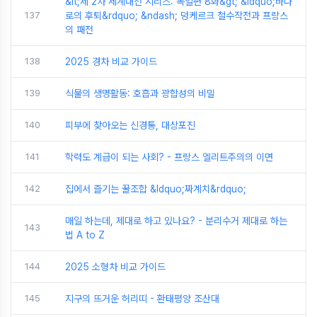
&lt;제 2차 세계대전 시리즈: 독일편 8화&gt; &ldquo;바다
137
로의 후퇴&rdquo; &ndash; 덩케르크 철수작전과 프랑스
의 패전
138
2025 경차 비교 가이드
139
식물의 생명활동: 호흡과 광합성의 비밀
140
피부에 찾아오는 신경통, 대상포진
141
학력도 계급이 되는 사회? - 프랑스 엘리트주의의 이면
142
집에서 즐기는 꿀조합 &ldquo;짜계치&rdquo;
매일 하는데, 제대로 하고 있나요? - 분리수거 제대로 하는
143
법 A to Z
144
2025 소형차 비교 가이드
145
지구의 뜨거운 허리띠 - 환태평양 조산대