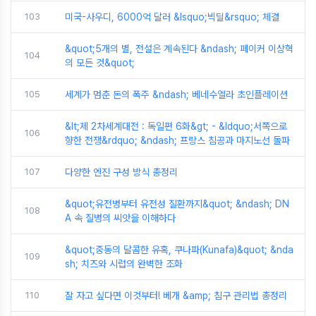
103
미국-사우디, 6000억 달러 &lsquo;빅딜&rsquo; 체결
&quot;5개의 별, 전설은 계속된다 &ndash; 페이커 이상혁
104
의 모든 것&quot;
105
세계가 멈춘 돈의 폭주 &ndash; 베네수엘라 초인플레이션
&lt;제 2차세계대전 : 독일편 6화&gt; - &ldquo;서쪽으로
106
향한 전쟁&rdquo; &ndash; 프랑스 침공과 마지노선 돌파
107
다양한 엔진 구성 방식 총정리
&quot;유전병부터 유전성 질환까지&quot; &ndash; DN
108
A 속 질병의 씨앗을 이해하다
&quot;중동의 달콤한 유혹, 쿠나파(Kunafa)&quot; &nda
109
sh; 치즈와 시럽의 완벽한 조화
110
잘 자고 싶다면 이것부터! 베개 &amp; 침구 관리법 총정리