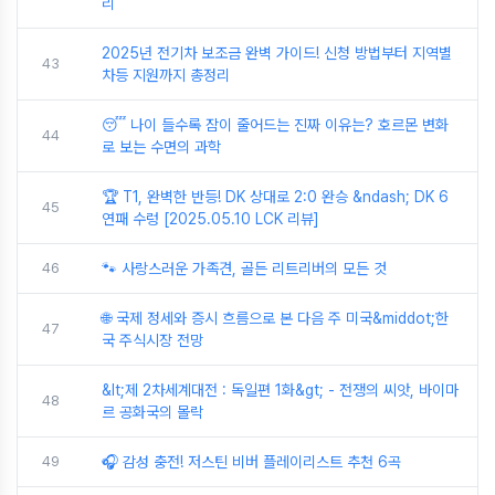
리
2025년 전기차 보조금 완벽 가이드! 신청 방법부터 지역별
43
차등 지원까지 총정리
😴 나이 들수록 잠이 줄어드는 진짜 이유는? 호르몬 변화
44
로 보는 수면의 과학
🏆 T1, 완벽한 반등! DK 상대로 2:0 완승 &ndash; DK 6
45
연패 수렁 [2025.05.10 LCK 리뷰]
46
🐾 사랑스러운 가족견, 골든 리트리버의 모든 것
🌐 국제 정세와 증시 흐름으로 본 다음 주 미국&middot;한
47
국 주식시장 전망
&lt;제 2차세계대전 : 독일편 1화&gt; - 전쟁의 씨앗, 바이마
48
르 공화국의 몰락
49
🎧 감성 충전! 저스틴 비버 플레이리스트 추천 6곡