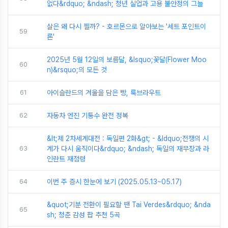
없다&rdquo; &ndash; 청년 실업과 고용 불안정의 그늘
살은 왜 다시 찔까? - 호르몬으로 알아보는 '세트 포인트이
59
론'
2025년 5월 12일의 보름달, &lsquo;꽃달(Flower Moo
60
n)&rsquo;의 모든 것
61
아이슬란드의 겨울을 담은 빵, 룩브라우트
62
자동차 엔진 기통수 완전 정복
&lt;제 2차세계대전 : 독일편 2화&gt; - &ldquo;전쟁의 시
63
계가 다시 움직이다&rdquo; &ndash; 독일의 재무장과 라
인란트 재점령
64
이번 주 증시 한눈에 보기 (2025.05.13~05.17)
&quot;기분 전환이 필요할 땐 Tai Verdes&rdquo; &nda
65
sh; 청춘 감성 팝 추천 5곡