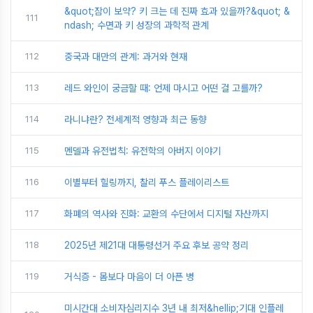
&quot;잠이 보약? 키 크는 데 진짜 효과 있을까?&quot; &
111
ndash; 수면과 키 성장의 과학적 관계
112
중국과 대만의 관계: 과거와 현재
113
레드 와인이 궁금할 때: 언제 마시고 어떤 걸 고를까?
114
라니냐란? 전세계적 영향과 최근 동향
115
멘델과 유전법칙: 유전학의 아버지 이야기
116
이별부터 힐링까지, 찰리 푸스 플레이리스트
117
화폐의 역사와 진화: 교환의 수단에서 디지털 자산까지
118
2025년 제21대 대통령선거 주요 후보 공약 정리
119
거식증 - 몸보다 마음이 더 아픈 병
미시간대 소비자심리지수 3년 내 최저&hellip;기대 인플레