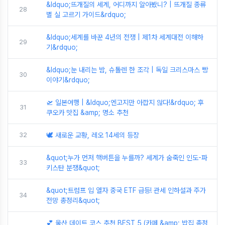
&ldquo;뜨개질의 세계, 어디까지 알아봤니? | 뜨개질 종류
28
별 실 고르기 가이드&rdquo;
&ldquo;세계를 바꾼 4년의 전쟁 | 제1차 세계대전 이해하
29
기&rdquo;
&ldquo;눈 내리는 밤, 슈톨렌 한 조각 | 독일 크리스마스 빵
30
이야기&rdquo;
🛫 일본여행 | &ldquo;엔고지만 아깝지 않다!&rdquo; 후
31
쿠오카 맛집 &amp; 명소 추천
32
🕊️ 새로운 교황, 레오 14세의 등장
&quot;누가 먼저 핵버튼을 누를까? 세계가 숨죽인 인도-파
33
키스탄 분쟁&quot;
&quot;트럼프 입 열자 중국 ETF 급등! 관세 인하설과 주가
34
전망 총정리&quot;
💕 울산 데이트 코스 추천 BEST 5 (카페 &amp; 밥집 총정