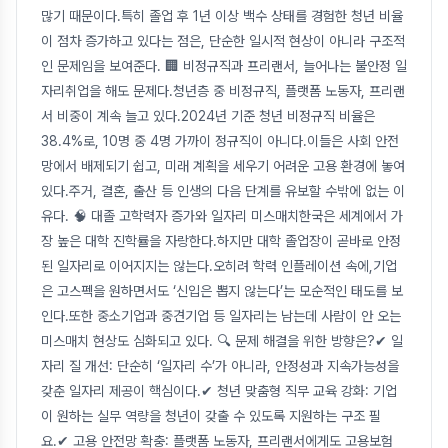
많기 때문이다.특히 졸업 후 1년 이상 백수 상태를 경험한 청년 비율
이 점차 증가하고 있다는 점은, 단순한 일시적 현상이 아니라 구조적
인 문제임을 보여준다. 🏢 비정규직과 프리랜서, 늘어나는 불안정 일
자리취업을 해도 문제다.청년층 중 비정규직, 플랫폼 노동자, 프리랜
서 비중이 계속 늘고 있다.2024년 기준 청년 비정규직 비율은
38.4%로, 10명 중 4명 가까이 정규직이 아니다.이들은 사회 안전
망에서 배제되기 쉽고, 미래 계획을 세우기 어려운 고용 환경에 놓여
있다.주거, 결혼, 출산 등 인생의 다음 단계를 유보할 수밖에 없는 이
유다. 🧠 대졸 고학력자 증가와 일자리 미스매치한국은 세계에서 가
장 높은 대학 진학률을 자랑한다.하지만 대학 졸업장이 곧바로 안정
된 일자리로 이어지지는 않는다.오히려 학력 인플레이션 속에,기업
은 고스펙을 원하면서도 ‘신입은 뽑지 않는다’는 모순적인 태도를 보
인다.또한 중소기업과 중견기업 등 일자리는 남는데 사람이 안 오는
미스매치 현상도 심화되고 있다. 🔍 문제 해결을 위한 방향은?✔ 일
자리 질 개선: 단순히 ‘일자리 수’가 아니라, 안정성과 지속가능성을
갖춘 일자리 제공이 핵심이다.✔ 청년 맞춤형 직무 교육 강화: 기업
이 원하는 실무 역량을 청년이 갖출 수 있도록 지원하는 구조 필
요.✔ 고용 안전망 확충: 플랫폼 노동자, 프리랜서에게도 고용보험