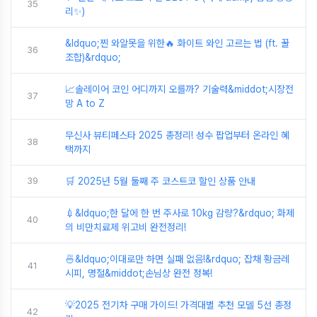
35
리✨)
&ldquo;찐 와알못을 위한🔥 화이트 와인 고르는 법 (ft. 꿀
36
조합)&rdquo;
📈솔레이어 코인 어디까지 오를까? 기술력&middot;시장전
37
망 A to Z
무신사 뷰티페스타 2025 총정리! 성수 팝업부터 온라인 혜
38
택까지
39
🛒 2025년 5월 둘째 주 코스트코 할인 상품 안내
💉&ldquo;한 달에 한 번 주사로 10kg 감량?&rdquo; 화제
40
의 비만치료제 위고비 완전정리!
🍜&ldquo;이대로만 하면 실패 없음!&rdquo; 잡채 황금레
41
시피, 명절&middot;손님상 완전 정복!
💡2025 전기차 구매 가이드! 가격대별 추천 모델 5선 총정
42