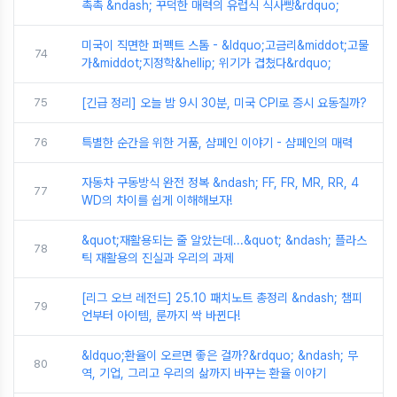
촉촉 &ndash; 꾸덕한 매력의 유럽식 식사빵&rdquo;
미국이 직면한 퍼펙트 스톰 - &ldquo;고금리&middot;고물
74
가&middot;지정학&hellip; 위기가 겹쳤다&rdquo;
75
[긴급 정리] 오늘 밤 9시 30분, 미국 CPI로 증시 요동칠까?
76
특별한 순간을 위한 거품, 샴페인 이야기 - 샴페인의 매력
자동차 구동방식 완전 정복 &ndash; FF, FR, MR, RR, 4
77
WD의 차이를 쉽게 이해해보자!
&quot;재활용되는 줄 알았는데...&quot; &ndash; 플라스
78
틱 재활용의 진실과 우리의 과제
[리그 오브 레전드] 25.10 패치노트 총정리 &ndash; 챔피
79
언부터 아이템, 룬까지 싹 바뀐다!
&ldquo;환율이 오르면 좋은 걸까?&rdquo; &ndash; 무
80
역, 기업, 그리고 우리의 삶까지 바꾸는 환율 이야기