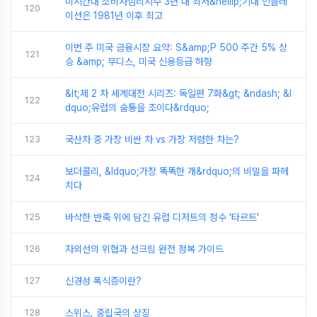
미시간대 소비자심리지수 3년 내 최저&hellip;기대 인플레
120
이션은 1981년 이후 최고
이번 주 미국 금융시장 요약: S&amp;P 500 주간 5% 상
121
승 &amp; 무디스, 미국 신용등급 하향
&lt;제 2 차 세계대전 시리즈: 독일편 7화&gt; &ndash; &l
122
dquo;유럽의 숨통을 조이다&rdquo;
123
국산차 중 가장 비싼 차 vs 가장 저렴한 차는?
보더콜리, &ldquo;가장 똑똑한 개&rdquo;의 비밀을 파헤
124
치다
125
바삭한 반죽 위에 담긴 유럽 디저트의 정수 '타르트'
126
자외선의 위협과 선크림 완전 정복 가이드
127
신경성 폭식증이란?
128
스위스, 중립국의 상징