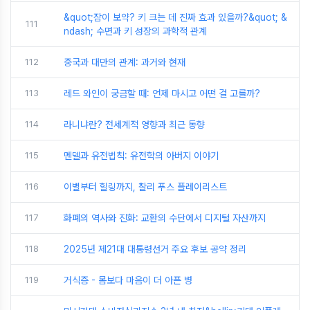
&quot;잠이 보약? 키 크는 데 진짜 효과 있을까?&quot; &
111
ndash; 수면과 키 성장의 과학적 관계
112
중국과 대만의 관계: 과거와 현재
113
레드 와인이 궁금할 때: 언제 마시고 어떤 걸 고를까?
114
라니냐란? 전세계적 영향과 최근 동향
115
멘델과 유전법칙: 유전학의 아버지 이야기
116
이별부터 힐링까지, 찰리 푸스 플레이리스트
117
화폐의 역사와 진화: 교환의 수단에서 디지털 자산까지
118
2025년 제21대 대통령선거 주요 후보 공약 정리
119
거식증 - 몸보다 마음이 더 아픈 병