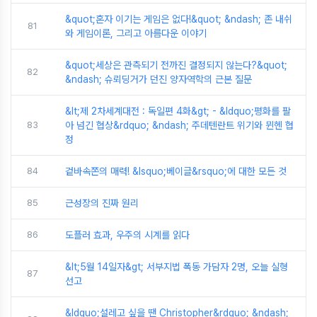
&quot;혼자 이기는 게임은 없다!&quot; &ndash; 존 내쉬
81
와 게임이론, 그리고 아름다운 이야기
&quot;세상은 관측되기 전까진 결정되지 않는다?&quot;
82
&ndash; 슈뢰딩거가 던진 양자역학의 근본 질문
&lt;제 2차세계대전 : 독일편 4화&gt; - &ldquo;평화를 팔
83
아 넘긴 협상&rdquo; &ndash; 주데텐란트 위기와 뮌헨 협
정
84
겉바속쫀의 매력! &lsquo;베이글&rsquo;에 대한 모든 것
85
근성장의 진짜 원리
86
도플러 효과, 우주의 시계를 읽다
&lt;5월 14일자&gt; 서부지법 폭동 가담자 2명, 오늘 실형
87
선고
&ldquo;설레고 싶을 땐 Christopher&rdquo; &ndash;