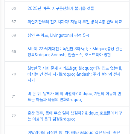
66
2025년 여름, 지구온난화가 불러올 것들
67
외연기관부터 전기차까지! 자동차 추진 방식 4종 완벽 비교
68
심연 속 위로, Livingston의 감성 5곡
&lt;제 2차세계대전 : 독일편 3화&gt; - &ldquo;총성 없는
69
정복&rdquo; &ndash; 안슐루스, 오스트리아 병합
&lt;한국 사회 문제 시리즈&gt; &ldquo;터질 집도 없는데,
70
터지는 건 전세 사기&rdquo; &ndash; 주거 불안과 전세
사기
비 온 뒤, 날씨가 왜 확 바뀔까? &ldquo;기단의 이동이 만
71
드는 하늘과 바람의 변화&rdquo;
출산 전후, 몸에 무슨 일이 생길까? &ldquo;호르몬이 바꾸
72
는 여성의 몸과 감정&rdquo;
이탈리아의 납작한 빵, 치아바타 &ldquo;겉은 바삭, 속은