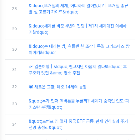
&ldquo;뜨개질의 세계, 어디까지 알아봤니? | 뜨개질 종류
28
별 실 고르기 가이드&rdquo;
&ldquo;세계를 바꾼 4년의 전쟁 | 제1차 세계대전 이해하
29
기&rdquo;
&ldquo;눈 내리는 밤, 슈톨렌 한 조각 | 독일 크리스마스 빵
30
이야기&rdquo;
🛫 일본여행 | &ldquo;엔고지만 아깝지 않다!&rdquo; 후
31
쿠오카 맛집 &amp; 명소 추천
32
🕊️ 새로운 교황, 레오 14세의 등장
&quot;누가 먼저 핵버튼을 누를까? 세계가 숨죽인 인도-파
33
키스탄 분쟁&quot;
&quot;트럼프 입 열자 중국 ETF 급등! 관세 인하설과 주가
34
전망 총정리&quot;