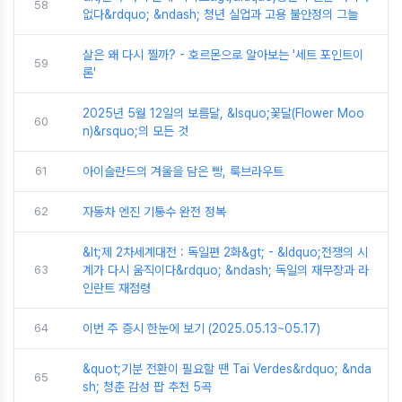
58
없다&rdquo; &ndash; 청년 실업과 고용 불안정의 그늘
살은 왜 다시 찔까? - 호르몬으로 알아보는 '세트 포인트이
59
론'
2025년 5월 12일의 보름달, &lsquo;꽃달(Flower Moo
60
n)&rsquo;의 모든 것
61
아이슬란드의 겨울을 담은 빵, 룩브라우트
62
자동차 엔진 기통수 완전 정복
&lt;제 2차세계대전 : 독일편 2화&gt; - &ldquo;전쟁의 시
63
계가 다시 움직이다&rdquo; &ndash; 독일의 재무장과 라
인란트 재점령
64
이번 주 증시 한눈에 보기 (2025.05.13~05.17)
&quot;기분 전환이 필요할 땐 Tai Verdes&rdquo; &nda
65
sh; 청춘 감성 팝 추천 5곡