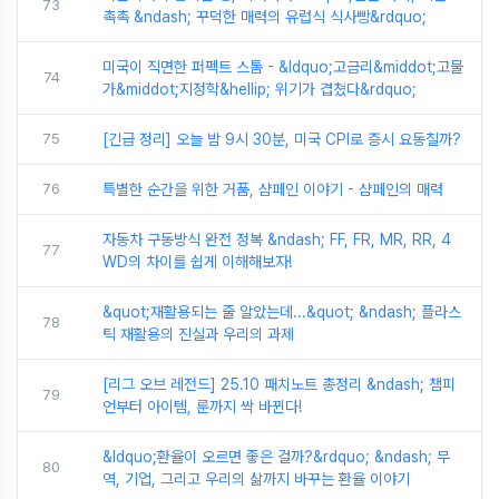
73
촉촉 &ndash; 꾸덕한 매력의 유럽식 식사빵&rdquo;
미국이 직면한 퍼펙트 스톰 - &ldquo;고금리&middot;고물
74
가&middot;지정학&hellip; 위기가 겹쳤다&rdquo;
75
[긴급 정리] 오늘 밤 9시 30분, 미국 CPI로 증시 요동칠까?
76
특별한 순간을 위한 거품, 샴페인 이야기 - 샴페인의 매력
자동차 구동방식 완전 정복 &ndash; FF, FR, MR, RR, 4
77
WD의 차이를 쉽게 이해해보자!
&quot;재활용되는 줄 알았는데...&quot; &ndash; 플라스
78
틱 재활용의 진실과 우리의 과제
[리그 오브 레전드] 25.10 패치노트 총정리 &ndash; 챔피
79
언부터 아이템, 룬까지 싹 바뀐다!
&ldquo;환율이 오르면 좋은 걸까?&rdquo; &ndash; 무
80
역, 기업, 그리고 우리의 삶까지 바꾸는 환율 이야기