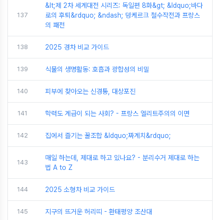
&lt;제 2차 세계대전 시리즈: 독일편 8화&gt; &ldquo;바다
137
로의 후퇴&rdquo; &ndash; 덩케르크 철수작전과 프랑스
의 패전
138
2025 경차 비교 가이드
139
식물의 생명활동: 호흡과 광합성의 비밀
140
피부에 찾아오는 신경통, 대상포진
141
학력도 계급이 되는 사회? - 프랑스 엘리트주의의 이면
142
집에서 즐기는 꿀조합 &ldquo;짜계치&rdquo;
매일 하는데, 제대로 하고 있나요? - 분리수거 제대로 하는
143
법 A to Z
144
2025 소형차 비교 가이드
145
지구의 뜨거운 허리띠 - 환태평양 조산대