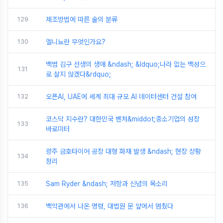
129
제조방법에 따른 술의 분류
130
엘니뇨란 무엇인가요?
백범 김구 선생의 생애 &ndash; &ldquo;나라 없는 백성으
131
로 살지 않겠다&rdquo;
132
오픈AI, UAE에 세계 최대 규모 AI 데이터센터 건설 참여
코스닥 지수란? 대한민국 벤처&middot;중소기업의 성장
133
바로미터
광주 금호타이어 공장 대형 화재 발생 &ndash; 현장 상황
134
정리
135
Sam Ryder &ndash; 저항과 신념의 목소리
136
백악관에서 나온 명령, 대법원 문 앞에서 멈췄다