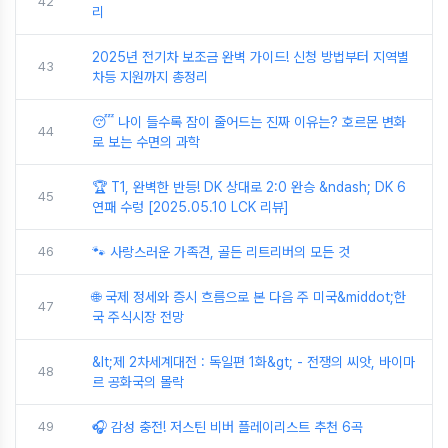
42
리
2025년 전기차 보조금 완벽 가이드! 신청 방법부터 지역별
43
차등 지원까지 총정리
😴 나이 들수록 잠이 줄어드는 진짜 이유는? 호르몬 변화
44
로 보는 수면의 과학
🏆 T1, 완벽한 반등! DK 상대로 2:0 완승 &ndash; DK 6
45
연패 수렁 [2025.05.10 LCK 리뷰]
46
🐾 사랑스러운 가족견, 골든 리트리버의 모든 것
🌐 국제 정세와 증시 흐름으로 본 다음 주 미국&middot;한
47
국 주식시장 전망
&lt;제 2차세계대전 : 독일편 1화&gt; - 전쟁의 씨앗, 바이마
48
르 공화국의 몰락
49
🎧 감성 충전! 저스틴 비버 플레이리스트 추천 6곡