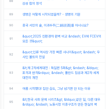
88
감성 팝의 정석
89
생명은 어떻게 시작되었을까? - 생명의 기원
90
중국 서민의 술, 이과두주(二鍋頭酒)를 아시나요?
&quot;2025 친환경차 완벽 비교 &ndash; EV와 FCEV의
91
모든 것&quot;
&quot;인류 역사상 가장 빠른 사나이&quot; &ndash; 우
92
사인 볼트의 전설
&lt;제 2차세계대전 : 독일편 5화&gt; &ndash; &ldquo;
93
포격과 반격&rdquo; &ndash; 폴란드 침공과 제2차 세계
대전의 개전
94
여름 시작했다! 집안 습도, 그냥 넘기면 안 되는 이유
&lt;한국 사회 문제 시리즈&gt; &ldquo;같은 일, 다른 대우
95
&rdquo; &ndash; 노동시장 이중구조가 만든 현실의 벽