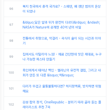
복지 천국에서 총격 국가로? - 스웨덴, 왜 갱단 범죄의 온상
96
이 되었나
&ldquo;달은 앞과 뒤가 완전히 다르다&rdquo; &ndash;
97
NASA가 Nature에 공개한 40억 년의 비밀
전통에서 취향으로, 막걸리 - 곡식이 술이 되는 시간과 이야
98
기
집에서도 이탈리아 느낌! - 재료 간단한데 맛은 제대로, 누구
99
나 가능한 파스타 만들기
흑인에게서 태어난 백인 - 멜라닌의 유전적 결핍, 그리고 사
100
회가 만든 또 다른 &lsquo;색&rsquo;
다리가 무겁고 울퉁불퉁하다면? 하지정맥류, 방치하면 위험
101
해요
감성 팝의 정석, OneRepublic - 분위기 따라 골라 듣는 플
102
레이리스트 추천 7곡