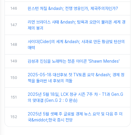
146
윈스턴 처칠 &ndash; 전쟁 영웅인가, 제국주의자인가?
리먼 브라더스 사태 &ndash; 탐욕과 오만이 불러온 세계 경
147
제의 붕괴
사이더(Cider)의 세계 &ndash; 사과로 만든 황금빛 탄산의
148
매력
149
감성과 진심을 노래하는 청춘 아이콘 'Shawn Mendes'
2025-05-18 대선후보 첫 TV토론 요약 &ndash; 경제 정
150
책을 둘러싼 네 후보의 격돌
2025년 5월 18일, LCK 정규 시즌 7주 차 - T1과 Gen.G
151
의 맞대결 (Gen.G 2 : 0 완승)
2025년 5월 셋째 주 글로벌 경제 뉴스 요약 및 다음 주 미
152
국&middot;한국 증시 전망