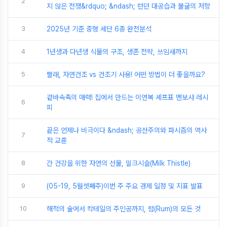
2
지 않은 전쟁&rdquo; &ndash; 런던 대공습과 불굴의 저항
3
2025년 기준 중형 세단 6종 완전분석
4
1년생과 다년생 식물의 구조, 생존 전략, 쓰임새까지
5
빨래, 자연건조 vs 건조기 사용! 어떤 방법이 더 좋을까요?
겉바속촉의 매력! 집에서 만드는 이연복 셰프표 멘보샤 레시
6
피
끝은 언제나 비극이다 &ndash; 공산주의와 파시즘의 역사
7
적 교훈
8
간 건강을 위한 자연의 선물, 밀크시슬(Milk Thistle)
9
(05-19, 5월셋째주)이번 주 주요 경제 일정 및 지표 발표
10
해적의 술에서 칵테일의 주인공까지, 럼(Rum)의 모든 것