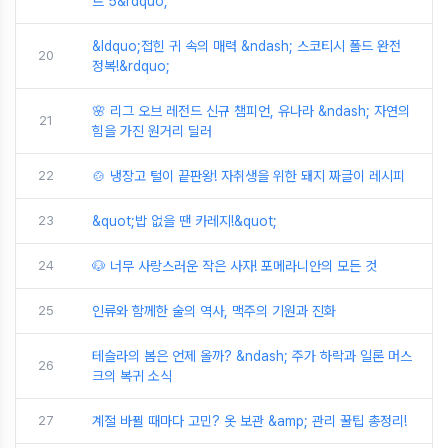
트 5&rdquo;
&ldquo;접힌 귀 속의 매력 &ndash; 스코티시 폴드 완전
20
정복!&rdquo;
🌸 리그 오브 레전드 신규 챔피언, 유나라 &ndash; 자연의
21
힘을 가진 원거리 딜러
22
🍲 냉장고 털이 끝판왕! 자취생을 위한 돼지 짜글이 레시피
23
&quot;밥 없을 땐 카레지!&quot;
24
🐶 너무 사랑스러운 작은 사자! 포메라니안의 모든 것
25
인류와 함께한 술의 역사, 맥주의 기원과 진화
테슬라의 봄은 언제 올까? &ndash; 주가 하락과 일론 머스
26
크의 복귀 소식
27
계절 바뀔 때마다 고민? 옷 보관 &amp; 관리 꿀팁 총정리!