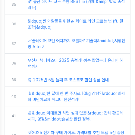
💕 울산 데이트 코스 추천 BEST 5 (카페 &amp; 밥집 총정
35
리✨)
&ldquo;찐 와알못을 위한🔥 화이트 와인 고르는 법 (ft. 꿀
36
조합)&rdquo;
📈솔레이어 코인 어디까지 오를까? 기술력&middot;시장전
37
망 A to Z
무신사 뷰티페스타 2025 총정리! 성수 팝업부터 온라인 혜
38
택까지
39
🛒 2025년 5월 둘째 주 코스트코 할인 상품 안내
💉&ldquo;한 달에 한 번 주사로 10kg 감량?&rdquo; 화제
40
의 비만치료제 위고비 완전정리!
🍜&ldquo;이대로만 하면 실패 없음!&rdquo; 잡채 황금레
41
시피, 명절&middot;손님상 완전 정복!
💡2025 전기차 구매 가이드! 가격대별 추천 모델 5선 총정