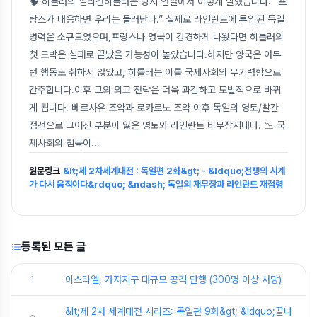
🧠 히틀러의 심리전히틀러는 당시 연설에서 이렇게 말했습니다: “프
랑스가 대응하면 우리는 물러난다.” 실제로 라인란트에 투입된 독일
병력은 소규모였으며,프랑스나 영국이 강경하게 나왔다면 히틀러의
첫 도박은 실패로 끝났을 가능성이 높았습니다.하지만 양국은 아무
런 행동도 취하지 않았고, 히틀러는 이를 국제사회의 무기력함으로
간주합니다.이후 그의 외교 전략은 더욱 과감하고 도발적으로 바뀌
게 됩니다. 베르사유 조약과 로카르노 조약 이후 독일의 영토/빨간
점선으로 그어진 부분이 잃은 영토와 라인란트 비무장지대다. 📉 국
제사회의 침묵이
...
원문링크
&lt;제 2차세계대전 : 독일편 2화&gt; - &ldquo;전쟁의 시계
가 다시 움직이다&rdquo; &ndash; 독일의 재무장과 라인란트 재점령
등록된 모든 글
1
이스라엘, 가자지구 대규모 공격 단행 (300명 이상 사망)
&lt;제 2차 세계대전 시리즈: 독일편 9화&gt; &ldquo;끝나