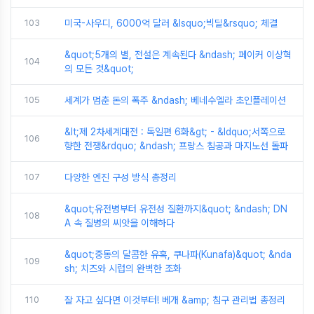
103
미국-사우디, 6000억 달러 &lsquo;빅딜&rsquo; 체결
&quot;5개의 별, 전설은 계속된다 &ndash; 페이커 이상혁
104
의 모든 것&quot;
105
세계가 멈춘 돈의 폭주 &ndash; 베네수엘라 초인플레이션
&lt;제 2차세계대전 : 독일편 6화&gt; - &ldquo;서쪽으로
106
향한 전쟁&rdquo; &ndash; 프랑스 침공과 마지노선 돌파
107
다양한 엔진 구성 방식 총정리
&quot;유전병부터 유전성 질환까지&quot; &ndash; DN
108
A 속 질병의 씨앗을 이해하다
&quot;중동의 달콤한 유혹, 쿠나파(Kunafa)&quot; &nda
109
sh; 치즈와 시럽의 완벽한 조화
110
잘 자고 싶다면 이것부터! 베개 &amp; 침구 관리법 총정리