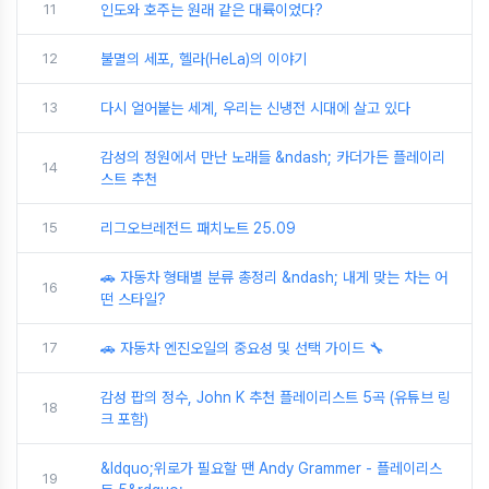
11
인도와 호주는 원래 같은 대륙이었다?
12
불멸의 세포, 헬라(HeLa)의 이야기
13
다시 얼어붙는 세계, 우리는 신냉전 시대에 살고 있다
감성의 정원에서 만난 노래들 &ndash; 카더가든 플레이리
14
스트 추천
15
리그오브레전드 패치노트 25.09
🚗 자동차 형태별 분류 총정리 &ndash; 내게 맞는 차는 어
16
떤 스타일?
17
🚗 자동차 엔진오일의 중요성 및 선택 가이드 🔧
감성 팝의 정수, John K 추천 플레이리스트 5곡 (유튜브 링
18
크 포함)
&ldquo;위로가 필요할 땐 Andy Grammer - 플레이리스
19