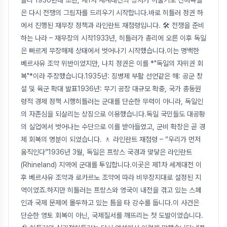
솔리 1930년대 초반, 제1차 세계대전의 상처가 아물기도 전에독일
은 다시 전쟁의 그림자를 드리우기 시작합니다.바로 히틀러 정권 하
에서 진행된 재무장 정책과 라인란트 재점령입니다. 🛠️ 전쟁을 준비
하는 나라 – 재무장의 시작1933년, 히틀러가 총리에 오른 이후 독일
은 빠르게 무장해제 상태에서 벗어나기 시작했습니다.이는 명백한
베르사유 조약 위반이었지만, 나치 정권은 이를 *"독일의 자위권 회
복"*이라 주장했습니다.1935년: 징병제 부활 선언같은 해: 공군 창
설 및 육군 확대 발표1936년: 무기 공장 대규모 확충, 국가 총동원
령적 경제 정책 시행히틀러는 군대를 단순한 무력이 아니라, 독일인
의 자존심을 되살리는 상징으로 이용했습니다.독일 국민들도 대공황
의 실업에서 벗어나는 수단으로 이를 받아들였고, 군비 확장은 곧 경
제 회복의 명분이 되었습니다. 🚶 라인란트 재점령 – “우리가 먼저
움직인다”1936년 3월, 독일은 프랑스 국경과 맞닿은 라인란트
(Rhineland) 지역에 군대를 투입합니다.이곳은 제1차 세계대전 이
후 베르사유 조약과 로카르노 조약에 따라 비무장지대로 설정된 지
역이었죠.하지만 히틀러는 프랑스와 영국이 내전을 겪고 있는 스페
인과 국제 문제에 몰두하고 있는 틈을 타 강수를 둡니다.이 사건은
단순한 영토 회복이 아닌, 국제질서를 깨뜨리는 첫 도발이었습니다.