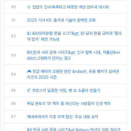
50
🍲 집밥의 진수!촉촉하고 따뜻한 계란 만두국 레시피
51
2025 기아 K9: 품격과 기술의 완벽한 조화
💵 &lt;타이완發 환율 쇼크?&gt; 원-달러 환율 급락과 '플라
52
자 합의' 재연 가능성
&lt;한국 사회 문제 시리즈&gt; 인구 절벽 시대, 저출산&mi
53
ddot;고령화가 던지는 경고
🎮 정글 메타의 조용한 반전 &ndash; 유충 패치가 살려낸
54
커즈의 2025 시즌
55
🥐 프랑스의 달콤한 아침, 뺑 오 쇼콜라 만들기
56
독일 본토의 맛! 맥주 좀 마신다는 사람들의 인생 맥주
57
제네바에서의 미중 무역 협상: 주요 내용 요약
&lt;한국 사회 문제 시리즈&gt;&ldquo;청년이 일할 자리가