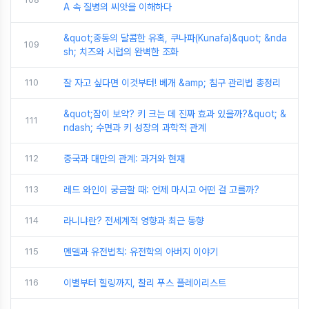
A 속 질병의 씨앗을 이해하다
&quot;중동의 달콤한 유혹, 쿠나파(Kunafa)&quot; &nda
109
sh; 치즈와 시럽의 완벽한 조화
110
잘 자고 싶다면 이것부터! 베개 &amp; 침구 관리법 총정리
&quot;잠이 보약? 키 크는 데 진짜 효과 있을까?&quot; &
111
ndash; 수면과 키 성장의 과학적 관계
112
중국과 대만의 관계: 과거와 현재
113
레드 와인이 궁금할 때: 언제 마시고 어떤 걸 고를까?
114
라니냐란? 전세계적 영향과 최근 동향
115
멘델과 유전법칙: 유전학의 아버지 이야기
116
이별부터 힐링까지, 찰리 푸스 플레이리스트