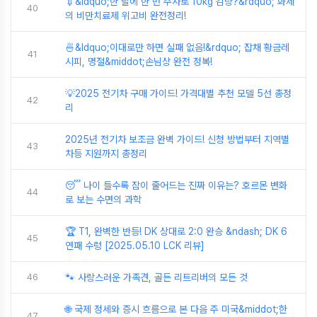
💉&ldquo;한 달에 한 번 주사로 10kg 감량?&rdquo; 화제
40
의 비만치료제 위고비 완전정리!
🍜&ldquo;이대로만 하면 실패 없음!&rdquo; 잡채 황금레
41
시피, 명절&middot;손님상 완전 정복!
💡2025 전기차 구매 가이드! 가격대별 추천 모델 5선 총정
42
리
2025년 전기차 보조금 완벽 가이드! 신청 방법부터 지역별
43
차등 지원까지 총정리
😴 나이 들수록 잠이 줄어드는 진짜 이유는? 호르몬 변화
44
로 보는 수면의 과학
🏆 T1, 완벽한 반등! DK 상대로 2:0 완승 &ndash; DK 6
45
연패 수렁 [2025.05.10 LCK 리뷰]
46
🐾 사랑스러운 가족견, 골든 리트리버의 모든 것
🌐 국제 정세와 증시 흐름으로 본 다음 주 미국&middot;한
47