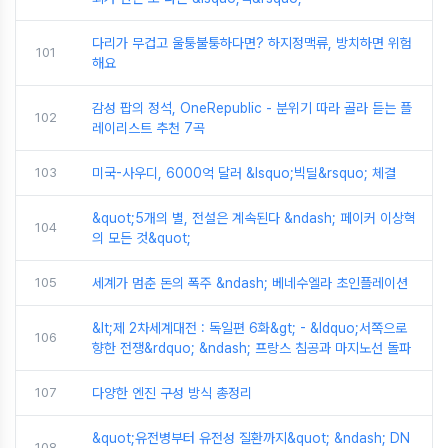
다리가 무겁고 울퉁불퉁하다면? 하지정맥류, 방치하면 위험
101
해요
감성 팝의 정석, OneRepublic - 분위기 따라 골라 듣는 플
102
레이리스트 추천 7곡
103
미국-사우디, 6000억 달러 &lsquo;빅딜&rsquo; 체결
&quot;5개의 별, 전설은 계속된다 &ndash; 페이커 이상혁
104
의 모든 것&quot;
105
세계가 멈춘 돈의 폭주 &ndash; 베네수엘라 초인플레이션
&lt;제 2차세계대전 : 독일편 6화&gt; - &ldquo;서쪽으로
106
향한 전쟁&rdquo; &ndash; 프랑스 침공과 마지노선 돌파
107
다양한 엔진 구성 방식 총정리
&quot;유전병부터 유전성 질환까지&quot; &ndash; DN
108