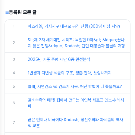
등록된 모든 글
1
이스라엘, 가자지구 대규모 공격 단행 (300명 이상 사망)
&lt;제 2차 세계대전 시리즈: 독일편 9화&gt; &ldquo;끝나
2
지 않은 전쟁&rdquo; &ndash; 런던 대공습과 불굴의 저항
3
2025년 기준 중형 세단 6종 완전분석
4
1년생과 다년생 식물의 구조, 생존 전략, 쓰임새까지
5
빨래, 자연건조 vs 건조기 사용! 어떤 방법이 더 좋을까요?
겉바속촉의 매력! 집에서 만드는 이연복 셰프표 멘보샤 레시
6
피
끝은 언제나 비극이다 &ndash; 공산주의와 파시즘의 역사
7
적 교훈