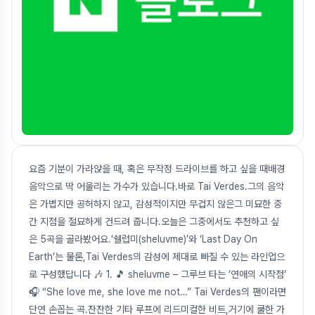
요즘 기분이 가라앉을 때, 혹은 무작정 드라이브를 하고 싶을 때배경
음악으로 딱 어울리는 가수가 있습니다.바로 Tai Verdes.그의 음악
은 가볍지만 공허하지 않고, 감성적이지만 무겁지 않은그 미묘한 중
간 지점을 절묘하게 건드려 줍니다.오늘은 그중에서도 추천하고 싶
은 5곡을 골라봤어요.‘쉘럽미(sheluvme)’와 ‘Last Day On
Earth’는 물론,Tai Verdes의 감성에 제대로 빠질 수 있는 라인업으
로 구성했답니다 🎶 1. 🎵 sheluvme – 그루브 타는 ‘연애의 시작점’
🎧 “She love me, she love me not…” Tai Verdes의 팬이라면
단연 손꼽는 곡.잔잔한 기타 루프에 리드미컬한 비트,거기에 쿨한 가