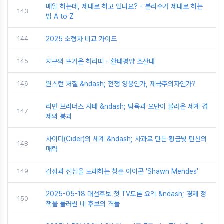
매일 하는데, 제대로 하고 있나요? - 분리수거 제대로 하는
143
법 A to Z
144
2025 소형차 비교 가이드
145
지구의 뜨거운 허리띠 - 환태평양 조산대
146
윈스턴 처칠 &ndash; 전쟁 영웅인가, 제국주의자인가?
리먼 브라더스 사태 &ndash; 탐욕과 오만이 불러온 세계 경
147
제의 붕괴
사이더(Cider)의 세계 &ndash; 사과로 만든 황금빛 탄산의
148
매력
149
감성과 진심을 노래하는 청춘 아이콘 'Shawn Mendes'
2025-05-18 대선후보 첫 TV토론 요약 &ndash; 경제 정
150
책을 둘러싼 네 후보의 격돌