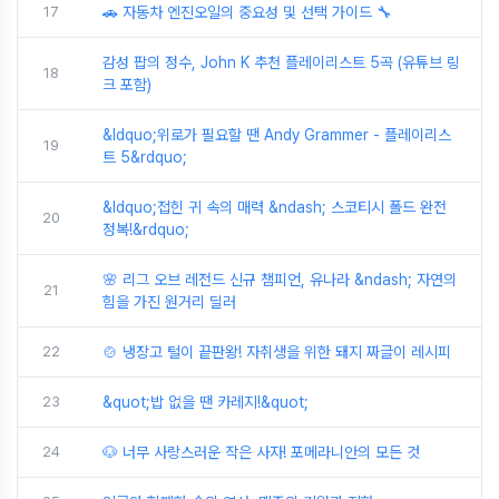
17
🚗 자동차 엔진오일의 중요성 및 선택 가이드 🔧
감성 팝의 정수, John K 추천 플레이리스트 5곡 (유튜브 링
18
크 포함)
&ldquo;위로가 필요할 땐 Andy Grammer - 플레이리스
19
트 5&rdquo;
&ldquo;접힌 귀 속의 매력 &ndash; 스코티시 폴드 완전
20
정복!&rdquo;
🌸 리그 오브 레전드 신규 챔피언, 유나라 &ndash; 자연의
21
힘을 가진 원거리 딜러
22
🍲 냉장고 털이 끝판왕! 자취생을 위한 돼지 짜글이 레시피
23
&quot;밥 없을 땐 카레지!&quot;
24
🐶 너무 사랑스러운 작은 사자! 포메라니안의 모든 것