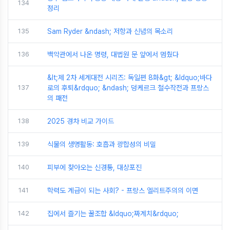
134
정리
135
Sam Ryder &ndash; 저항과 신념의 목소리
136
백악관에서 나온 명령, 대법원 문 앞에서 멈췄다
&lt;제 2차 세계대전 시리즈: 독일편 8화&gt; &ldquo;바다
137
로의 후퇴&rdquo; &ndash; 덩케르크 철수작전과 프랑스
의 패전
138
2025 경차 비교 가이드
139
식물의 생명활동: 호흡과 광합성의 비밀
140
피부에 찾아오는 신경통, 대상포진
141
학력도 계급이 되는 사회? - 프랑스 엘리트주의의 이면
142
집에서 즐기는 꿀조합 &ldquo;짜계치&rdquo;