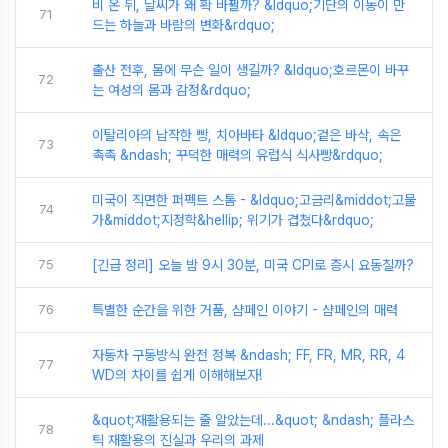
비 온 뒤, 날씨가 왜 확 바뀔까? &ldquo;기단의 이동이 만
71
드는 하늘과 바람의 변화&rdquo;
출산 전후, 몸에 무슨 일이 생길까? &ldquo;호르몬이 바꾸
72
는 여성의 몸과 감정&rdquo;
이탈리아의 납작한 빵, 치아바타 &ldquo;겉은 바삭, 속은
73
촉촉 &ndash; 꾸덕한 매력의 유럽식 식사빵&rdquo;
미국이 직면한 퍼펙트 스톰 - &ldquo;고금리&middot;고물
74
가&middot;지정학&hellip; 위기가 겹쳤다&rdquo;
75
[긴급 정리] 오늘 밤 9시 30분, 미국 CPI로 증시 요동칠까?
76
특별한 순간을 위한 거품, 샴페인 이야기 - 샴페인의 매력
자동차 구동방식 완전 정복 &ndash; FF, FR, MR, RR, 4
77
WD의 차이를 쉽게 이해해보자!
&quot;재활용되는 줄 알았는데...&quot; &ndash; 플라스
78
틱 재활용의 진실과 우리의 과제