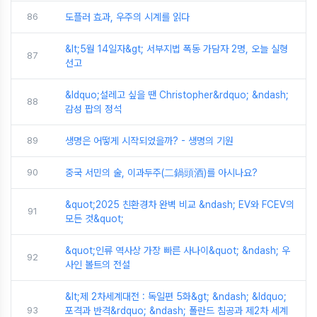
86
도플러 효과, 우주의 시계를 읽다
&lt;5월 14일자&gt; 서부지법 폭동 가담자 2명, 오늘 실형
87
선고
&ldquo;설레고 싶을 땐 Christopher&rdquo; &ndash;
88
감성 팝의 정석
89
생명은 어떻게 시작되었을까? - 생명의 기원
90
중국 서민의 술, 이과두주(二鍋頭酒)를 아시나요?
&quot;2025 친환경차 완벽 비교 &ndash; EV와 FCEV의
91
모든 것&quot;
&quot;인류 역사상 가장 빠른 사나이&quot; &ndash; 우
92
사인 볼트의 전설
&lt;제 2차세계대전 : 독일편 5화&gt; &ndash; &ldquo;
93
포격과 반격&rdquo; &ndash; 폴란드 침공과 제2차 세계