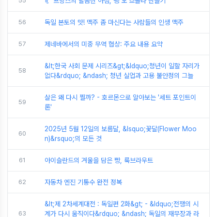
55
🥐 프랑스의 달콤한 아침, 뺑 오 쇼콜라 만들기
56
독일 본토의 맛! 맥주 좀 마신다는 사람들의 인생 맥주
57
제네바에서의 미중 무역 협상: 주요 내용 요약
&lt;한국 사회 문제 시리즈&gt;&ldquo;청년이 일할 자리가
58
없다&rdquo; &ndash; 청년 실업과 고용 불안정의 그늘
살은 왜 다시 찔까? - 호르몬으로 알아보는 '세트 포인트이
59
론'
2025년 5월 12일의 보름달, &lsquo;꽃달(Flower Moo
60
n)&rsquo;의 모든 것
61
아이슬란드의 겨울을 담은 빵, 룩브라우트
62
자동차 엔진 기통수 완전 정복
&lt;제 2차세계대전 : 독일편 2화&gt; - &ldquo;전쟁의 시
63
계가 다시 움직이다&rdquo; &ndash; 독일의 재무장과 라