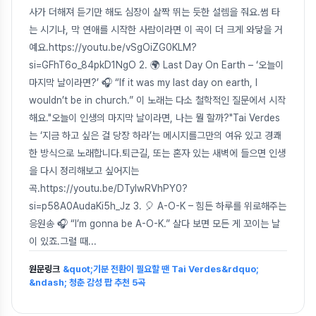
사가 더해져 듣기만 해도 심장이 살짝 뛰는 듯한 설렘을 줘요.썸 타
는 시기나, 막 연애를 시작한 사람이라면 이 곡이 더 크게 와닿을 거
예요.https://youtu.be/vSgOiZG0KLM?
si=GFhT6o_84pkD1NgO 2. 🌍 Last Day On Earth – ‘오늘이
마지막 날이라면?’ 🎧 “If it was my last day on earth, I
wouldn’t be in church.” 이 노래는 다소 철학적인 질문에서 시작
해요."오늘이 인생의 마지막 날이라면, 나는 뭘 할까?"Tai Verdes
는 ‘지금 하고 싶은 걸 당장 하라’는 메시지를그만의 여유 있고 경쾌
한 방식으로 노래합니다.퇴근길, 또는 혼자 있는 새벽에 들으면 인생
을 다시 정리해보고 싶어지는
곡.https://youtu.be/DTylwRVhPY0?
si=p58A0AudaKi5h_Jz 3. 🎈 A-O-K – 힘든 하루를 위로해주는
응원송 🎧 “I’m gonna be A-O-K.” 살다 보면 모든 게 꼬이는 날
이 있죠.그럴 때
...
원문링크
&quot;기분 전환이 필요할 땐 Tai Verdes&rdquo;
&ndash; 청춘 감성 팝 추천 5곡