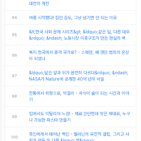
대전의 개전
94
여름 시작했다! 집안 습도, 그냥 넘기면 안 되는 이유
&lt;한국 사회 문제 시리즈&gt; &ldquo;같은 일, 다른 대우
95
&rdquo; &ndash; 노동시장 이중구조가 만든 현실의 벽
복지 천국에서 총격 국가로? - 스웨덴, 왜 갱단 범죄의 온상
96
이 되었나
&ldquo;달은 앞과 뒤가 완전히 다르다&rdquo; &ndash;
97
NASA가 Nature에 공개한 40억 년의 비밀
전통에서 취향으로, 막걸리 - 곡식이 술이 되는 시간과 이야
98
기
집에서도 이탈리아 느낌! - 재료 간단한데 맛은 제대로, 누구
99
나 가능한 파스타 만들기
흑인에게서 태어난 백인 - 멜라닌의 유전적 결핍, 그리고 사
100
회가 만든 또 다른 &lsquo;색&rsquo;