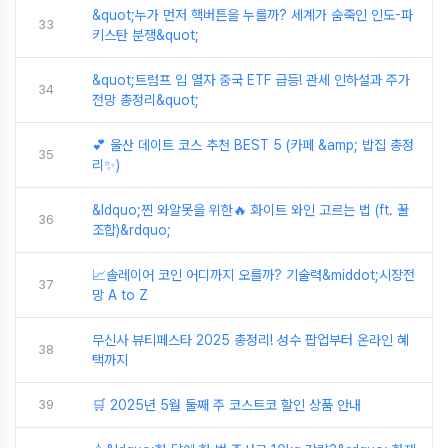
&quot;누가 먼저 핵버튼을 누를까? 세계가 숨죽인 인도-파
33
키스탄 분쟁&quot;
&quot;트럼프 입 열자 중국 ETF 급등! 관세 인하설과 주가
34
전망 총정리&quot;
💕 울산 데이트 코스 추천 BEST 5 (카페 &amp; 밥집 총정
35
리✨)
&ldquo;찐 와알못을 위한🔥 화이트 와인 고르는 법 (ft. 꿀
36
조합)&rdquo;
📈솔레이어 코인 어디까지 오를까? 기술력&middot;시장전
37
망 A to Z
무신사 뷰티페스타 2025 총정리! 성수 팝업부터 온라인 혜
38
택까지
39
🛒 2025년 5월 둘째 주 코스트코 할인 상품 안내