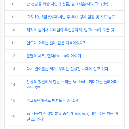
8
간 건강을 위한 자연의 선물, 밀크시슬(Milk Thistle)
9
(05-19, 5월셋째주)이번 주 주요 경제 일정 및 지표 발표
10
해적의 술에서 칵테일의 주인공까지, 럼(Rum)의 모든 것
11
인도와 호주는 원래 같은 대륙이었다?
12
불멸의 세포, 헬라(HeLa)의 이야기
13
다시 얼어붙는 세계, 우리는 신냉전 시대에 살고 있다
감성의 정원에서 만난 노래들 &ndash; 카더가든 플레이리
14
스트 추천
15
리그오브레전드 패치노트 25.09
🚗 자동차 형태별 분류 총정리 &ndash; 내게 맞는 차는 어
16
떤 스타일?