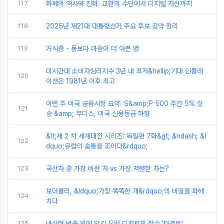
117
화폐의 역사와 진화: 교환의 수단에서 디지털 자산까지
118
2025년 제21대 대통령선거 주요 후보 공약 정리
119
거식증 - 몸보다 마음이 더 아픈 병
미시간대 소비자심리지수 3년 내 최저&hellip;기대 인플레
120
이션은 1981년 이후 최고
이번 주 미국 금융시장 요약: S&amp;P 500 주간 5% 상
121
승 &amp; 무디스, 미국 신용등급 하향
&lt;제 2 차 세계대전 시리즈: 독일편 7화&gt; &ndash; &l
122
dquo;유럽의 숨통을 조이다&rdquo;
123
국산차 중 가장 비싼 차 vs 가장 저렴한 차는?
보더콜리, &ldquo;가장 똑똑한 개&rdquo;의 비밀을 파헤
124
치다
125
바삭한 반죽 위에 담긴 유럽 디저트의 정수 '타르트'