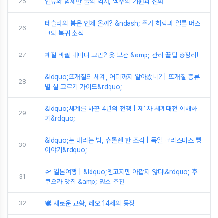
25
인류와 함께한 술의 역사, 맥주의 기원과 진화
테슬라의 봄은 언제 올까? &ndash; 주가 하락과 일론 머스
26
크의 복귀 소식
27
계절 바뀔 때마다 고민? 옷 보관 &amp; 관리 꿀팁 총정리!
&ldquo;뜨개질의 세계, 어디까지 알아봤니? | 뜨개질 종류
28
별 실 고르기 가이드&rdquo;
&ldquo;세계를 바꾼 4년의 전쟁 | 제1차 세계대전 이해하
29
기&rdquo;
&ldquo;눈 내리는 밤, 슈톨렌 한 조각 | 독일 크리스마스 빵
30
이야기&rdquo;
🛫 일본여행 | &ldquo;엔고지만 아깝지 않다!&rdquo; 후
31
쿠오카 맛집 &amp; 명소 추천
32
🕊️ 새로운 교황, 레오 14세의 등장