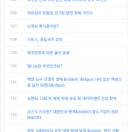
126
자외선의 위협과 선크림 완전 정복 가이드
127
신경성 폭식증이란?
128
스위스, 중립국의 상징
129
제조방법에 따른 술의 분류
130
엘니뇨란 무엇인가요?
백범 김구 선생의 생애 &ndash; &ldquo;나라 없는 백성으
131
로 살지 않겠다&rdquo;
132
오픈AI, UAE에 세계 최대 규모 AI 데이터센터 건설 참여
코스닥 지수란? 대한민국 벤처&middot;중소기업의 성장
133
바로미터
광주 금호타이어 공장 대형 화재 발생 &ndash; 현장 상황