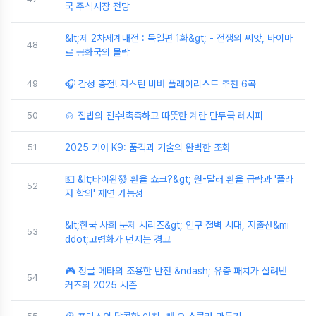
국 주식시장 전망
&lt;제 2차세계대전 : 독일편 1화&gt; - 전쟁의 씨앗, 바이마
48
르 공화국의 몰락
49
🎧 감성 충전! 저스틴 비버 플레이리스트 추천 6곡
50
🍲 집밥의 진수!촉촉하고 따뜻한 계란 만두국 레시피
51
2025 기아 K9: 품격과 기술의 완벽한 조화
💵 &lt;타이완發 환율 쇼크?&gt; 원-달러 환율 급락과 '플라
52
자 합의' 재연 가능성
&lt;한국 사회 문제 시리즈&gt; 인구 절벽 시대, 저출산&mi
53
ddot;고령화가 던지는 경고
🎮 정글 메타의 조용한 반전 &ndash; 유충 패치가 살려낸
54
커즈의 2025 시즌