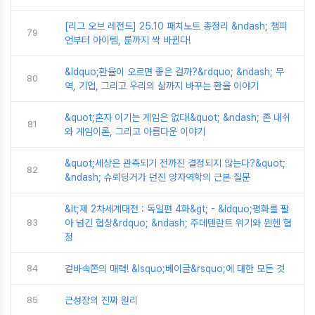
[리그 오브 레전드] 25.10 패치노트 총정리 &ndash; 챔피
79
언부터 아이템, 룬까지 싹 바뀐다!
&ldquo;환율이 오르면 좋은 걸까?&rdquo; &ndash; 무
80
역, 기업, 그리고 우리의 삶까지 바꾸는 환율 이야기
&quot;혼자 이기는 게임은 없다!&quot; &ndash; 존 내쉬
81
와 게임이론, 그리고 아름다운 이야기
&quot;세상은 관측되기 전까진 결정되지 않는다?&quot;
82
&ndash; 슈뢰딩거가 던진 양자역학의 근본 질문
&lt;제 2차세계대전 : 독일편 4화&gt; - &ldquo;평화를 팔
83
아 넘긴 협상&rdquo; &ndash; 주데텐란트 위기와 뮌헨 협
정
84
겉바속쫀의 매력! &lsquo;베이글&rsquo;에 대한 모든 것
85
근성장의 진짜 원리