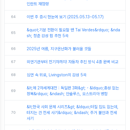
인란트 재점령
64
이번 주 증시 한눈에 보기 (2025.05.13~05.17)
&quot;기분 전환이 필요할 땐 Tai Verdes&rdquo; &nda
65
sh; 청춘 감성 팝 추천 5곡
66
2025년 여름, 지구온난화가 불러올 것들
67
외연기관부터 전기차까지! 자동차 추진 방식 4종 완벽 비교
68
심연 속 위로, Livingston의 감성 5곡
&lt;제 2차세계대전 : 독일편 3화&gt; - &ldquo;총성 없는
69
정복&rdquo; &ndash; 안슐루스, 오스트리아 병합
&lt;한국 사회 문제 시리즈&gt; &ldquo;터질 집도 없는데,
70
터지는 건 전세 사기&rdquo; &ndash; 주거 불안과 전세
사기