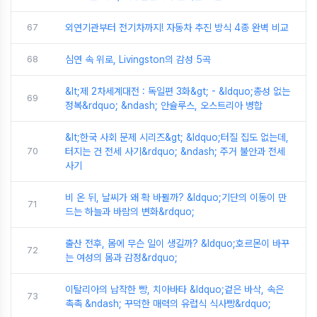
67
외연기관부터 전기차까지! 자동차 추진 방식 4종 완벽 비교
68
심연 속 위로, Livingston의 감성 5곡
&lt;제 2차세계대전 : 독일편 3화&gt; - &ldquo;총성 없는
69
정복&rdquo; &ndash; 안슐루스, 오스트리아 병합
&lt;한국 사회 문제 시리즈&gt; &ldquo;터질 집도 없는데,
70
터지는 건 전세 사기&rdquo; &ndash; 주거 불안과 전세
사기
비 온 뒤, 날씨가 왜 확 바뀔까? &ldquo;기단의 이동이 만
71
드는 하늘과 바람의 변화&rdquo;
출산 전후, 몸에 무슨 일이 생길까? &ldquo;호르몬이 바꾸
72
는 여성의 몸과 감정&rdquo;
이탈리아의 납작한 빵, 치아바타 &ldquo;겉은 바삭, 속은
73
촉촉 &ndash; 꾸덕한 매력의 유럽식 식사빵&rdquo;