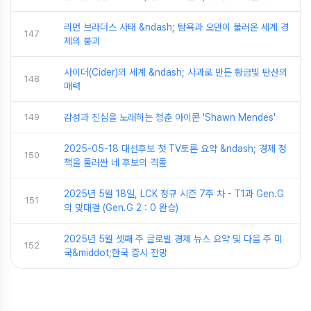
리먼 브라더스 사태 &ndash; 탐욕과 오만이 불러온 세계 경
147
제의 붕괴
사이더(Cider)의 세계 &ndash; 사과로 만든 황금빛 탄산의
148
매력
149
감성과 진심을 노래하는 청춘 아이콘 'Shawn Mendes'
2025-05-18 대선후보 첫 TV토론 요약 &ndash; 경제 정
150
책을 둘러싼 네 후보의 격돌
2025년 5월 18일, LCK 정규 시즌 7주 차 - T1과 Gen.G
151
의 맞대결 (Gen.G 2 : 0 완승)
2025년 5월 셋째 주 글로벌 경제 뉴스 요약 및 다음 주 미
152
국&middot;한국 증시 전망