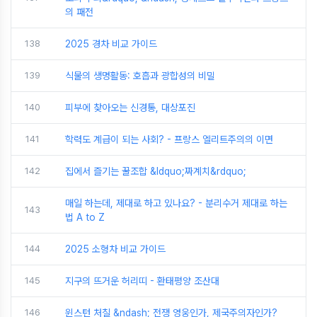
의 패전
138
2025 경차 비교 가이드
139
식물의 생명활동: 호흡과 광합성의 비밀
140
피부에 찾아오는 신경통, 대상포진
141
학력도 계급이 되는 사회? - 프랑스 엘리트주의의 이면
142
집에서 즐기는 꿀조합 &ldquo;짜계치&rdquo;
매일 하는데, 제대로 하고 있나요? - 분리수거 제대로 하는
143
법 A to Z
144
2025 소형차 비교 가이드
145
지구의 뜨거운 허리띠 - 환태평양 조산대
146
윈스턴 처칠 &ndash; 전쟁 영웅인가, 제국주의자인가?