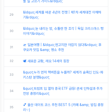
별 실 고르기 가이드&rdquo;
&ldquo;세계를 바꾼 4년의 전쟁 | 제1차 세계대전 이해하
29
기&rdquo;
&ldquo;눈 내리는 밤, 슈톨렌 한 조각 | 독일 크리스마스 빵
30
이야기&rdquo;
🛫 일본여행 | &ldquo;엔고지만 아깝지 않다!&rdquo; 후
31
쿠오카 맛집 &amp; 명소 추천
32
🕊️ 새로운 교황, 레오 14세의 등장
&quot;누가 먼저 핵버튼을 누를까? 세계가 숨죽인 인도-파
33
키스탄 분쟁&quot;
&quot;트럼프 입 열자 중국 ETF 급등! 관세 인하설과 주가
34
전망 총정리&quot;
💕 울산 데이트 코스 추천 BEST 5 (카페 &amp; 밥집 총정
35
리✨)