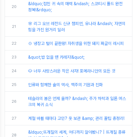
&ldquo;접힌 귀 속의 매력 &ndash; 스코티시 폴드 완전
20
정복!&rdquo;
🌸 리그 오브 레전드 신규 챔피언, 유나라 &ndash; 자연의
21
힘을 가진 원거리 딜러
22
🍲 냉장고 털이 끝판왕! 자취생을 위한 돼지 짜글이 레시피
23
&quot;밥 없을 땐 카레지!&quot;
24
🐶 너무 사랑스러운 작은 사자! 포메라니안의 모든 것
25
인류와 함께한 술의 역사, 맥주의 기원과 진화
테슬라의 봄은 언제 올까? &ndash; 주가 하락과 일론 머스
26
크의 복귀 소식
27
계절 바뀔 때마다 고민? 옷 보관 &amp; 관리 꿀팁 총정리!
&ldquo;뜨개질의 세계, 어디까지 알아봤니? | 뜨개질 종류
28