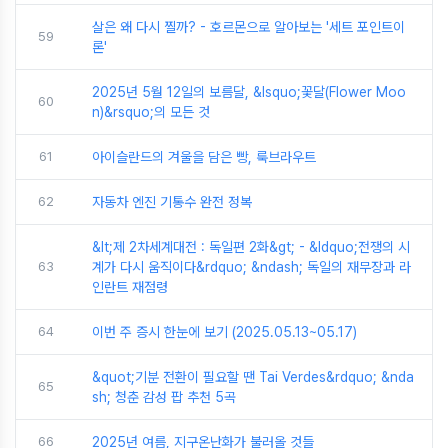
살은 왜 다시 찔까? - 호르몬으로 알아보는 '세트 포인트이
59
론'
2025년 5월 12일의 보름달, &lsquo;꽃달(Flower Moo
60
n)&rsquo;의 모든 것
61
아이슬란드의 겨울을 담은 빵, 룩브라우트
62
자동차 엔진 기통수 완전 정복
&lt;제 2차세계대전 : 독일편 2화&gt; - &ldquo;전쟁의 시
63
계가 다시 움직이다&rdquo; &ndash; 독일의 재무장과 라
인란트 재점령
64
이번 주 증시 한눈에 보기 (2025.05.13~05.17)
&quot;기분 전환이 필요할 땐 Tai Verdes&rdquo; &nda
65
sh; 청춘 감성 팝 추천 5곡
66
2025년 여름, 지구온난화가 불러올 것들