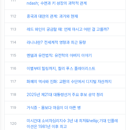
111
ndash; 수면과 키 성장의 과학적 관계
112
중국과 대만의 관계: 과거와 현재
113
레드 와인이 궁금할 때: 언제 마시고 어떤 걸 고를까?
114
라니냐란? 전세계적 영향과 최근 동향
115
멘델과 유전법칙: 유전학의 아버지 이야기
116
이별부터 힐링까지, 찰리 푸스 플레이리스트
117
화폐의 역사와 진화: 교환의 수단에서 디지털 자산까지
118
2025년 제21대 대통령선거 주요 후보 공약 정리
119
거식증 - 몸보다 마음이 더 아픈 병
미시간대 소비자심리지수 3년 내 최저&hellip;기대 인플레
120
이션은 1981년 이후 최고