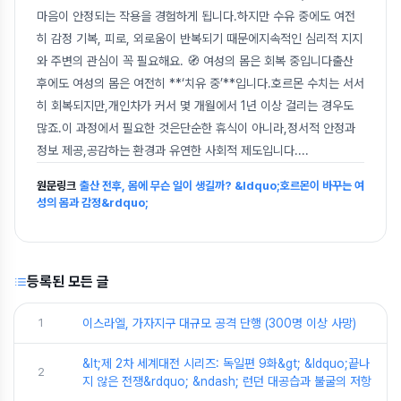
마음이 안정되는 작용을 경험하게 됩니다.하지만 수유 중에도 여전
히 감정 기복, 피로, 외로움이 반복되기 때문에지속적인 심리적 지지
와 주변의 관심이 꼭 필요해요. 🧭 여성의 몸은 회복 중입니다출산
후에도 여성의 몸은 여전히 **‘치유 중’**입니다.호르몬 수치는 서서
히 회복되지만,개인차가 커서 몇 개월에서 1년 이상 걸리는 경우도
많죠.이 과정에서 필요한 것은단순한 휴식이 아니라,정서적 안정과
정보 제공,공감하는 환경과 유연한 사회적 제도입니다.
...
원문링크
출산 전후, 몸에 무슨 일이 생길까? &ldquo;호르몬이 바꾸는 여
성의 몸과 감정&rdquo;
등록된 모든 글
1
이스라엘, 가자지구 대규모 공격 단행 (300명 이상 사망)
&lt;제 2차 세계대전 시리즈: 독일편 9화&gt; &ldquo;끝나
2
지 않은 전쟁&rdquo; &ndash; 런던 대공습과 불굴의 저항