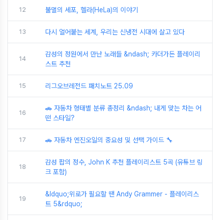
12
불멸의 세포, 헬라(HeLa)의 이야기
13
다시 얼어붙는 세계, 우리는 신냉전 시대에 살고 있다
감성의 정원에서 만난 노래들 &ndash; 카더가든 플레이리
14
스트 추천
15
리그오브레전드 패치노트 25.09
🚗 자동차 형태별 분류 총정리 &ndash; 내게 맞는 차는 어
16
떤 스타일?
17
🚗 자동차 엔진오일의 중요성 및 선택 가이드 🔧
감성 팝의 정수, John K 추천 플레이리스트 5곡 (유튜브 링
18
크 포함)
&ldquo;위로가 필요할 땐 Andy Grammer - 플레이리스
19
트 5&rdquo;