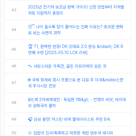
2025년 전기차 보조금 완벽 가이드! 신청 방법부터 지역별
43
차등 지원까지 총정리
😴 나이 들수록 잠이 줄어드는 진짜 이유는? 호르몬 변화
44
로 보는 수면의 과학
🏆 T1, 완벽한 반등! DK 상대로 2:0 완승 &ndash; DK 6
45
연패 수렁 [2025.05.10 LCK 리뷰]
46
🐾 사랑스러운 가족견, 골든 리트리버의 모든 것
🌐 국제 정세와 증시 흐름으로 본 다음 주 미국&middot;한
47
국 주식시장 전망
&lt;제 2차세계대전 : 독일편 1화&gt; - 전쟁의 씨앗, 바이마
48
르 공화국의 몰락
49
🎧 감성 충전! 저스틴 비버 플레이리스트 추천 6곡
50
🍲 집밥의 진수!촉촉하고 따뜻한 계란 만두국 레시피