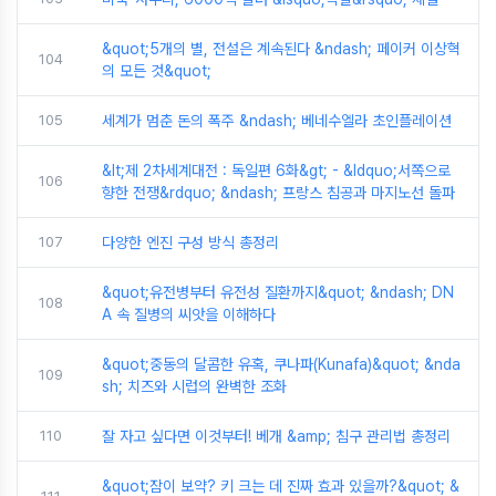
&quot;5개의 별, 전설은 계속된다 &ndash; 페이커 이상혁
104
의 모든 것&quot;
105
세계가 멈춘 돈의 폭주 &ndash; 베네수엘라 초인플레이션
&lt;제 2차세계대전 : 독일편 6화&gt; - &ldquo;서쪽으로
106
향한 전쟁&rdquo; &ndash; 프랑스 침공과 마지노선 돌파
107
다양한 엔진 구성 방식 총정리
&quot;유전병부터 유전성 질환까지&quot; &ndash; DN
108
A 속 질병의 씨앗을 이해하다
&quot;중동의 달콤한 유혹, 쿠나파(Kunafa)&quot; &nda
109
sh; 치즈와 시럽의 완벽한 조화
110
잘 자고 싶다면 이것부터! 베개 &amp; 침구 관리법 총정리
&quot;잠이 보약? 키 크는 데 진짜 효과 있을까?&quot; &