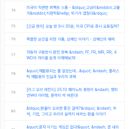
미국이 직면한 퍼펙트 스톰 - &ldquo;고금리&middot;고물
74
가&middot;지정학&hellip; 위기가 겹쳤다&rdquo;
75
[긴급 정리] 오늘 밤 9시 30분, 미국 CPI로 증시 요동칠까?
76
특별한 순간을 위한 거품, 샴페인 이야기 - 샴페인의 매력
자동차 구동방식 완전 정복 &ndash; FF, FR, MR, RR, 4
77
WD의 차이를 쉽게 이해해보자!
&quot;재활용되는 줄 알았는데...&quot; &ndash; 플라스
78
틱 재활용의 진실과 우리의 과제
[리그 오브 레전드] 25.10 패치노트 총정리 &ndash; 챔피
79
언부터 아이템, 룬까지 싹 바뀐다!
&ldquo;환율이 오르면 좋은 걸까?&rdquo; &ndash; 무
80
역, 기업, 그리고 우리의 삶까지 바꾸는 환율 이야기
&quot;혼자 이기는 게임은 없다!&quot; &ndash; 존 내쉬