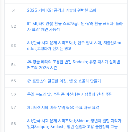
51
2025 기아 K9: 품격과 기술의 완벽한 조화
💵 &lt;타이완發 환율 쇼크?&gt; 원-달러 환율 급락과 '플라
52
자 합의' 재연 가능성
&lt;한국 사회 문제 시리즈&gt; 인구 절벽 시대, 저출산&mi
53
ddot;고령화가 던지는 경고
🎮 정글 메타의 조용한 반전 &ndash; 유충 패치가 살려낸
54
커즈의 2025 시즌
55
🥐 프랑스의 달콤한 아침, 뺑 오 쇼콜라 만들기
56
독일 본토의 맛! 맥주 좀 마신다는 사람들의 인생 맥주
57
제네바에서의 미중 무역 협상: 주요 내용 요약
&lt;한국 사회 문제 시리즈&gt;&ldquo;청년이 일할 자리가
58
없다&rdquo; &ndash; 청년 실업과 고용 불안정의 그늘