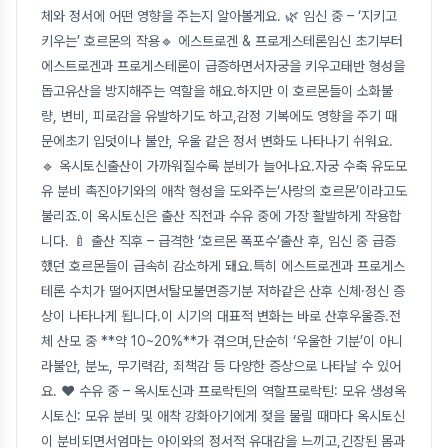
체와 정서에 어떤 영향을 주는지 알아볼게요. 🌿 임신 중 – ‘지키고
키우는’ 호르몬의 작용🔹 에스트로겐 & 프로게스테론임신 초기부터
에스트로겐과 프로게스테론이 급증하면서자궁을 키우고태반 형성을
돕고유산을 방지해주는 역할을 해요.하지만 이 호르몬들이 소화불
량, 변비, 피로감을 유발하기도 하고,감정 기복에도 영향을 주기 때
문에초기 입덧이나 불안, 우울 같은 정서 변화도 나타나기 쉬워요.
🔹 옥시토신출산이 가까워질수록 분비가 늘어나요.자궁 수축 유도모
유 분비 촉진아기와의 애착 형성을 도와주는‘사랑의 호르몬’이라고도
불리죠.이 옥시토신은 출산 직전과 수유 중에 가장 활발하게 작용합
니다. 🍼 출산 직후 – 급격한 ‘호르몬 폭포수’출산 후, 임신 중 급증
했던 호르몬들이 급속히 감소하게 돼요.특히 에스트로겐과 프로게스
테론 수치가 떨어지면서탈모불면증기분 저하같은 산후 신체·정신 증
상이 나타나게 됩니다.이 시기의 대표적 변화는 바로 산후우울증.전
체 산모 중 **약 10~20%**가 겪으며,단순히 ‘우울한 기분’이 아니
라불안, 분노, 무기력감, 죄책감 등 다양한 증상으로 나타날 수 있어
요. ❤️ 수유 중 – 옥시토신과 프로락틴의 역할프로락틴: 모유 생성옥
시토신: 모유 분비 및 애착 강화아기에게 젖을 물릴 때마다 옥시토신
이 분비되면서엄마는 아이와의 정서적 유대감을 느끼고,긴장된 몸과