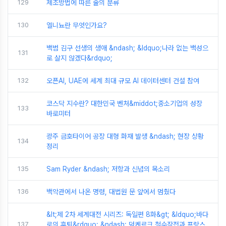
129
제조방법에 따른 술의 분류
130
엘니뇨란 무엇인가요?
백범 김구 선생의 생애 &ndash; &ldquo;나라 없는 백성으
131
로 살지 않겠다&rdquo;
132
오픈AI, UAE에 세계 최대 규모 AI 데이터센터 건설 참여
코스닥 지수란? 대한민국 벤처&middot;중소기업의 성장
133
바로미터
광주 금호타이어 공장 대형 화재 발생 &ndash; 현장 상황
134
정리
135
Sam Ryder &ndash; 저항과 신념의 목소리
136
백악관에서 나온 명령, 대법원 문 앞에서 멈췄다
&lt;제 2차 세계대전 시리즈: 독일편 8화&gt; &ldquo;바다
137
로의 후퇴&rdquo; &ndash; 덩케르크 철수작전과 프랑스