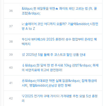
&ldquo;찐 와알못을 위한🔥 화이트 와인 고르는 법 (ft. 꿀
36
조합)&rdquo;
📈솔레이어 코인 어디까지 오를까? 기술력&middot;시장전
37
망 A to Z
무신사 뷰티페스타 2025 총정리! 성수 팝업부터 온라인 혜
38
택까지
39
🛒 2025년 5월 둘째 주 코스트코 할인 상품 안내
💉&ldquo;한 달에 한 번 주사로 10kg 감량?&rdquo; 화제
40
의 비만치료제 위고비 완전정리!
🍜&ldquo;이대로만 하면 실패 없음!&rdquo; 잡채 황금레
41
시피, 명절&middot;손님상 완전 정복!
💡2025 전기차 구매 가이드! 가격대별 추천 모델 5선 총정
42
리