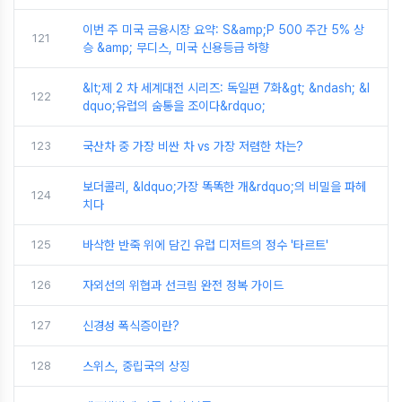
이번 주 미국 금융시장 요약: S&amp;P 500 주간 5% 상
121
승 &amp; 무디스, 미국 신용등급 하향
&lt;제 2 차 세계대전 시리즈: 독일편 7화&gt; &ndash; &l
122
dquo;유럽의 숨통을 조이다&rdquo;
123
국산차 중 가장 비싼 차 vs 가장 저렴한 차는?
보더콜리, &ldquo;가장 똑똑한 개&rdquo;의 비밀을 파헤
124
치다
125
바삭한 반죽 위에 담긴 유럽 디저트의 정수 '타르트'
126
자외선의 위협과 선크림 완전 정복 가이드
127
신경성 폭식증이란?
128
스위스, 중립국의 상징