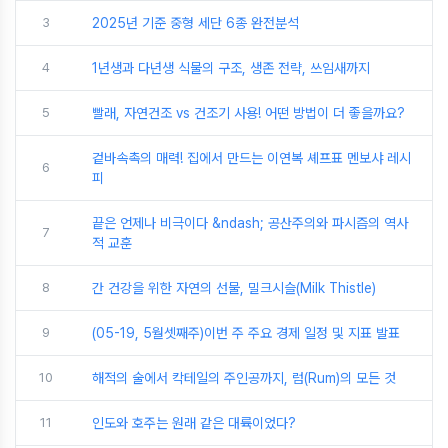
3
2025년 기준 중형 세단 6종 완전분석
4
1년생과 다년생 식물의 구조, 생존 전략, 쓰임새까지
5
빨래, 자연건조 vs 건조기 사용! 어떤 방법이 더 좋을까요?
겉바속촉의 매력! 집에서 만드는 이연복 셰프표 멘보샤 레시
6
피
끝은 언제나 비극이다 &ndash; 공산주의와 파시즘의 역사
7
적 교훈
8
간 건강을 위한 자연의 선물, 밀크시슬(Milk Thistle)
9
(05-19, 5월셋째주)이번 주 주요 경제 일정 및 지표 발표
10
해적의 술에서 칵테일의 주인공까지, 럼(Rum)의 모든 것
11
인도와 호주는 원래 같은 대륙이었다?