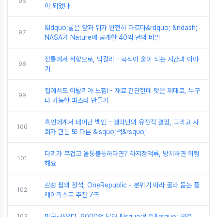
96
이 되었나
&ldquo;달은 앞과 뒤가 완전히 다르다&rdquo; &ndash;
97
NASA가 Nature에 공개한 40억 년의 비밀
전통에서 취향으로, 막걸리 - 곡식이 술이 되는 시간과 이야
98
기
집에서도 이탈리아 느낌! - 재료 간단한데 맛은 제대로, 누구
99
나 가능한 파스타 만들기
흑인에게서 태어난 백인 - 멜라닌의 유전적 결핍, 그리고 사
100
회가 만든 또 다른 &lsquo;색&rsquo;
다리가 무겁고 울퉁불퉁하다면? 하지정맥류, 방치하면 위험
101
해요
감성 팝의 정석, OneRepublic - 분위기 따라 골라 듣는 플
102
레이리스트 추천 7곡
103
미국-사우디, 6000억 달러 &lsquo;빅딜&rsquo; 체결