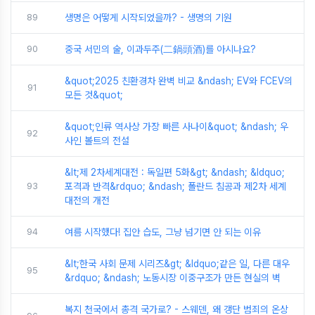
89
생명은 어떻게 시작되었을까? - 생명의 기원
90
중국 서민의 술, 이과두주(二鍋頭酒)를 아시나요?
&quot;2025 친환경차 완벽 비교 &ndash; EV와 FCEV의
91
모든 것&quot;
&quot;인류 역사상 가장 빠른 사나이&quot; &ndash; 우
92
사인 볼트의 전설
&lt;제 2차세계대전 : 독일편 5화&gt; &ndash; &ldquo;
93
포격과 반격&rdquo; &ndash; 폴란드 침공과 제2차 세계
대전의 개전
94
여름 시작했다! 집안 습도, 그냥 넘기면 안 되는 이유
&lt;한국 사회 문제 시리즈&gt; &ldquo;같은 일, 다른 대우
95
&rdquo; &ndash; 노동시장 이중구조가 만든 현실의 벽
복지 천국에서 총격 국가로? - 스웨덴, 왜 갱단 범죄의 온상