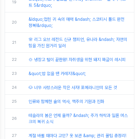
19
트 5&rdquo;
&ldquo;접힌 귀 속의 매력 &ndash; 스코티시 폴드 완전
20
정복!&rdquo;
🌸 리그 오브 레전드 신규 챔피언, 유나라 &ndash; 자연의
21
힘을 가진 원거리 딜러
22
🍲 냉장고 털이 끝판왕! 자취생을 위한 돼지 짜글이 레시피
23
&quot;밥 없을 땐 카레지!&quot;
24
🐶 너무 사랑스러운 작은 사자! 포메라니안의 모든 것
25
인류와 함께한 술의 역사, 맥주의 기원과 진화
테슬라의 봄은 언제 올까? &ndash; 주가 하락과 일론 머스
26
크의 복귀 소식
27
계절 바뀔 때마다 고민? 옷 보관 &amp; 관리 꿀팁 총정리!