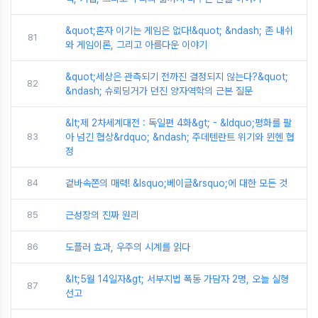
&quot;혼자 이기는 게임은 없다!&quot; &ndash; 존 내쉬
81
와 게임이론, 그리고 아름다운 이야기
&quot;세상은 관측되기 전까진 결정되지 않는다?&quot;
82
&ndash; 슈뢰딩거가 던진 양자역학의 근본 질문
&lt;제 2차세계대전 : 독일편 4화&gt; - &ldquo;평화를 팔
83
아 넘긴 협상&rdquo; &ndash; 주데텐란트 위기와 뮌헨 협
정
84
겉바속쫀의 매력! &lsquo;베이글&rsquo;에 대한 모든 것
85
근성장의 진짜 원리
86
도플러 효과, 우주의 시계를 읽다
&lt;5월 14일자&gt; 서부지법 폭동 가담자 2명, 오늘 실형
87
선고