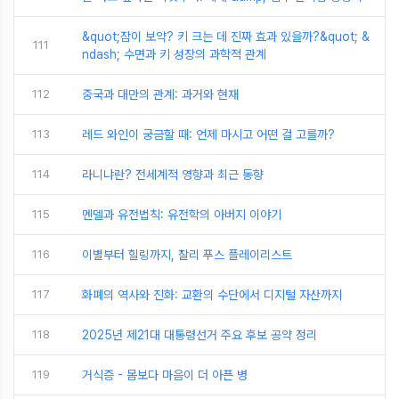
&quot;잠이 보약? 키 크는 데 진짜 효과 있을까?&quot; &
111
ndash; 수면과 키 성장의 과학적 관계
112
중국과 대만의 관계: 과거와 현재
113
레드 와인이 궁금할 때: 언제 마시고 어떤 걸 고를까?
114
라니냐란? 전세계적 영향과 최근 동향
115
멘델과 유전법칙: 유전학의 아버지 이야기
116
이별부터 힐링까지, 찰리 푸스 플레이리스트
117
화폐의 역사와 진화: 교환의 수단에서 디지털 자산까지
118
2025년 제21대 대통령선거 주요 후보 공약 정리
119
거식증 - 몸보다 마음이 더 아픈 병