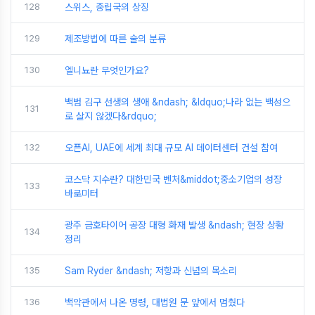
128
스위스, 중립국의 상징
129
제조방법에 따른 술의 분류
130
엘니뇨란 무엇인가요?
백범 김구 선생의 생애 &ndash; &ldquo;나라 없는 백성으
131
로 살지 않겠다&rdquo;
132
오픈AI, UAE에 세계 최대 규모 AI 데이터센터 건설 참여
코스닥 지수란? 대한민국 벤처&middot;중소기업의 성장
133
바로미터
광주 금호타이어 공장 대형 화재 발생 &ndash; 현장 상황
134
정리
135
Sam Ryder &ndash; 저항과 신념의 목소리
136
백악관에서 나온 명령, 대법원 문 앞에서 멈췄다