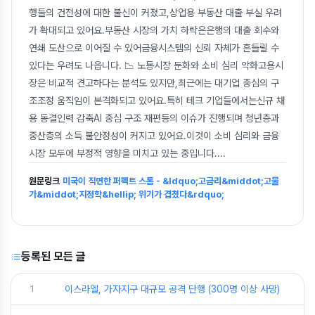
행들의 건전성에 대한 불신이 커졌고,상업용 부동산 대출 부실 우려
가 확대되고 있어요.부동산 시장의 가치 하락은은행의 대출 회수와
연쇄 도산으로 이어질 수 있어금융시스템의 신뢰 자체가 흔들릴 수
있다는 우려도 나옵니다. 📉 노동시장 둔화와 소비 심리 악화고용시
장은 비교적 견고하다는 분석도 있지만,최근에는 대기업 중심의 구
조조정 움직임이 본격화되고 있어요.특히 테크 기업들에서는신규 채
용 동결인력 감축AI 중심 구조 재편등의 이슈가 진행되며 청년층과
중산층의 소득 불안정성이 커지고 있어요.이것이 소비 심리와 금융
시장 모두에 부정적 영향을 미치고 있는 중입니다.
...
원문링크
미국이 직면한 퍼펙트 스톰 - &ldquo;고금리&middot;고물
가&middot;지정학&hellip; 위기가 겹쳤다&rdquo;
등록된 모든 글
1
이스라엘, 가자지구 대규모 공격 단행 (300명 이상 사망)