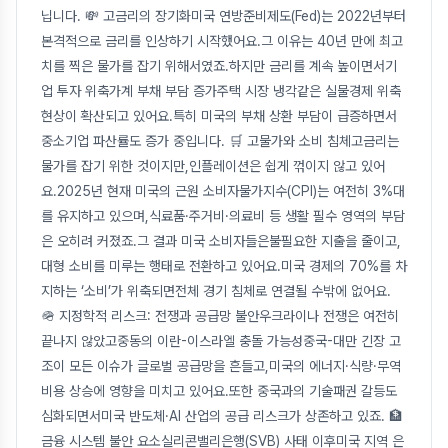
닙니다. 💸 고금리의 장기화미국 연방준비제도(Fed)는 2022년부터
본격적으로 금리를 인상하기 시작했어요.그 이유는 40년 만에 최고
치를 찍은 물가를 잡기 위해서였죠.하지만 금리를 계속 높이면서기
업 투자 위축가계 부채 부담 증가주택 시장 냉각같은 실물경제 위축
현상이 확산되고 있어요.특히 미국의 부채 상환 부담이 급증하면서
중소기업 파산률도 증가 중입니다. 🛒 고물가와 소비 침체고금리는
물가를 잡기 위한 것이지만,인플레이션은 쉽게 꺾이지 않고 있어
요.2025년 현재 미국의 근원 소비자물가지수(CPI)는 여전히 3%대
를 유지하고 있으며,식료품·주거비·의료비 등 생활 필수 영역의 부담
은 오히려 커졌죠.그 결과 미국 소비자들은불필요한 지출을 줄이고,
대형 소비를 미루는 행태로 전환하고 있어요.미국 경제의 70%를 차
지하는 ‘소비’가 위축되면전체 경기 침체로 연결될 수밖에 없어요.
🪖 지정학적 리스크: 전쟁과 공급망 불안우크라이나 전쟁은 여전히
끝나지 않았고중동의 이란-이스라엘 충돌 가능성중국-대만 긴장 고
조이 모든 이슈가 글로벌 공급망을 흔들고,미국의 에너지·식량·무역
비용 상승에 영향을 미치고 있어요.또한 중국과의 기술패권 갈등도
심화되면서미국 반도체·AI 산업의 공급 리스크가 상존하고 있죠. 🏦
금융 시스템 불안 요소실리콘밸리은행(SVB) 사태 이후미국 지역 은