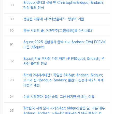
&ldquo;설레고 싶을 땐 Christopher&rdquo; &ndash;
88
감성 팝의 정석
89
생명은 어떻게 시작되었을까? - 생명의 기원
90
중국 서민의 술, 이과두주(二鍋頭酒)를 아시나요?
&quot;2025 친환경차 완벽 비교 &ndash; EV와 FCEV의
91
모든 것&quot;
&quot;인류 역사상 가장 빠른 사나이&quot; &ndash; 우
92
사인 볼트의 전설
&lt;제 2차세계대전 : 독일편 5화&gt; &ndash; &ldquo;
93
포격과 반격&rdquo; &ndash; 폴란드 침공과 제2차 세계
대전의 개전
94
여름 시작했다! 집안 습도, 그냥 넘기면 안 되는 이유
&lt;한국 사회 문제 시리즈&gt; &ldquo;같은 일, 다른 대우
95
&rdquo; &ndash; 노동시장 이중구조가 만든 현실의 벽