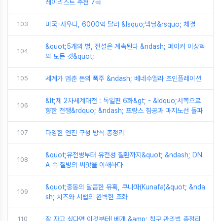
레이리스트 추천 7곡
103
미국-사우디, 6000억 달러 &lsquo;빅딜&rsquo; 체결
&quot;5개의 별, 전설은 계속된다 &ndash; 페이커 이상혁
104
의 모든 것&quot;
105
세계가 멈춘 돈의 폭주 &ndash; 베네수엘라 초인플레이션
&lt;제 2차세계대전 : 독일편 6화&gt; - &ldquo;서쪽으로
106
향한 전쟁&rdquo; &ndash; 프랑스 침공과 마지노선 돌파
107
다양한 엔진 구성 방식 총정리
&quot;유전병부터 유전성 질환까지&quot; &ndash; DN
108
A 속 질병의 씨앗을 이해하다
&quot;중동의 달콤한 유혹, 쿠나파(Kunafa)&quot; &nda
109
sh; 치즈와 시럽의 완벽한 조화
110
잘 자고 싶다면 이것부터! 베개 &amp; 침구 관리법 총정리