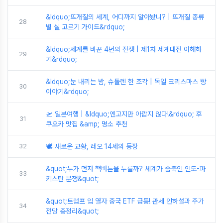
&ldquo;뜨개질의 세계, 어디까지 알아봤니? | 뜨개질 종류
28
별 실 고르기 가이드&rdquo;
&ldquo;세계를 바꾼 4년의 전쟁 | 제1차 세계대전 이해하
29
기&rdquo;
&ldquo;눈 내리는 밤, 슈톨렌 한 조각 | 독일 크리스마스 빵
30
이야기&rdquo;
🛫 일본여행 | &ldquo;엔고지만 아깝지 않다!&rdquo; 후
31
쿠오카 맛집 &amp; 명소 추천
32
🕊️ 새로운 교황, 레오 14세의 등장
&quot;누가 먼저 핵버튼을 누를까? 세계가 숨죽인 인도-파
33
키스탄 분쟁&quot;
&quot;트럼프 입 열자 중국 ETF 급등! 관세 인하설과 주가
34
전망 총정리&quot;