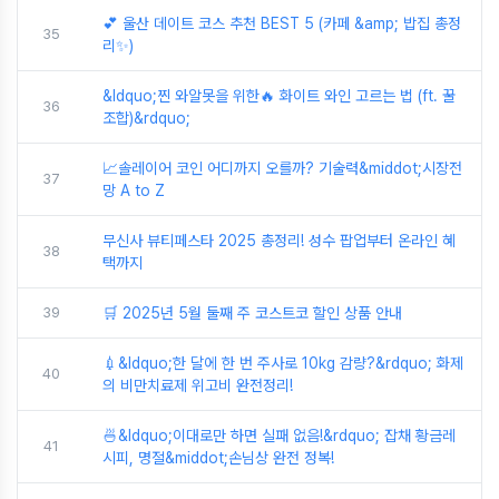
💕 울산 데이트 코스 추천 BEST 5 (카페 &amp; 밥집 총정
35
리✨)
&ldquo;찐 와알못을 위한🔥 화이트 와인 고르는 법 (ft. 꿀
36
조합)&rdquo;
📈솔레이어 코인 어디까지 오를까? 기술력&middot;시장전
37
망 A to Z
무신사 뷰티페스타 2025 총정리! 성수 팝업부터 온라인 혜
38
택까지
39
🛒 2025년 5월 둘째 주 코스트코 할인 상품 안내
💉&ldquo;한 달에 한 번 주사로 10kg 감량?&rdquo; 화제
40
의 비만치료제 위고비 완전정리!
🍜&ldquo;이대로만 하면 실패 없음!&rdquo; 잡채 황금레
41
시피, 명절&middot;손님상 완전 정복!