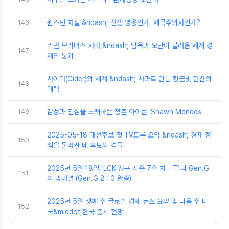
146
윈스턴 처칠 &ndash; 전쟁 영웅인가, 제국주의자인가?
리먼 브라더스 사태 &ndash; 탐욕과 오만이 불러온 세계 경
147
제의 붕괴
사이더(Cider)의 세계 &ndash; 사과로 만든 황금빛 탄산의
148
매력
149
감성과 진심을 노래하는 청춘 아이콘 'Shawn Mendes'
2025-05-18 대선후보 첫 TV토론 요약 &ndash; 경제 정
150
책을 둘러싼 네 후보의 격돌
2025년 5월 18일, LCK 정규 시즌 7주 차 - T1과 Gen.G
151
의 맞대결 (Gen.G 2 : 0 완승)
2025년 5월 셋째 주 글로벌 경제 뉴스 요약 및 다음 주 미
152
국&middot;한국 증시 전망