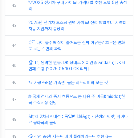
💡2025 전기차 구매 가이드! 가격대별 추천 모델 5선 총정
42
리
2025년 전기차 보조금 완벽 가이드! 신청 방법부터 지역별
43
차등 지원까지 총정리
😴 나이 들수록 잠이 줄어드는 진짜 이유는? 호르몬 변화
44
로 보는 수면의 과학
🏆 T1, 완벽한 반등! DK 상대로 2:0 완승 &ndash; DK 6
45
연패 수렁 [2025.05.10 LCK 리뷰]
46
🐾 사랑스러운 가족견, 골든 리트리버의 모든 것
🌐 국제 정세와 증시 흐름으로 본 다음 주 미국&middot;한
47
국 주식시장 전망
&lt;제 2차세계대전 : 독일편 1화&gt; - 전쟁의 씨앗, 바이마
48
르 공화국의 몰락
49
🎧 감성 충전! 저스틴 비버 플레이리스트 추천 6곡