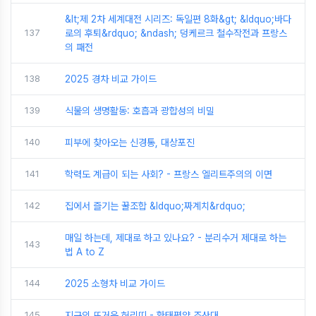
&lt;제 2차 세계대전 시리즈: 독일편 8화&gt; &ldquo;바다
137
로의 후퇴&rdquo; &ndash; 덩케르크 철수작전과 프랑스
의 패전
138
2025 경차 비교 가이드
139
식물의 생명활동: 호흡과 광합성의 비밀
140
피부에 찾아오는 신경통, 대상포진
141
학력도 계급이 되는 사회? - 프랑스 엘리트주의의 이면
142
집에서 즐기는 꿀조합 &ldquo;짜계치&rdquo;
매일 하는데, 제대로 하고 있나요? - 분리수거 제대로 하는
143
법 A to Z
144
2025 소형차 비교 가이드
145
지구의 뜨거운 허리띠 - 환태평양 조산대