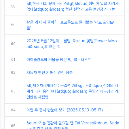
&lt;한국 사회 문제 시리즈&gt;&ldquo;청년이 일할 자리가
58
없다&rdquo; &ndash; 청년 실업과 고용 불안정의 그늘
살은 왜 다시 찔까? - 호르몬으로 알아보는 '세트 포인트이
59
론'
2025년 5월 12일의 보름달, &lsquo;꽃달(Flower Moo
60
n)&rsquo;의 모든 것
61
아이슬란드의 겨울을 담은 빵, 룩브라우트
62
자동차 엔진 기통수 완전 정복
&lt;제 2차세계대전 : 독일편 2화&gt; - &ldquo;전쟁의 시
63
계가 다시 움직이다&rdquo; &ndash; 독일의 재무장과 라
인란트 재점령
64
이번 주 증시 한눈에 보기 (2025.05.13~05.17)
&quot;기분 전환이 필요할 땐 Tai Verdes&rdquo; &nda
65
sh; 청춘 감성 팝 추천 5곡