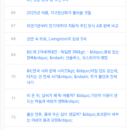
66
2025년 여름, 지구온난화가 불러올 것들
67
외연기관부터 전기차까지! 자동차 추진 방식 4종 완벽 비교
68
심연 속 위로, Livingston의 감성 5곡
&lt;제 2차세계대전 : 독일편 3화&gt; - &ldquo;총성 없는
69
정복&rdquo; &ndash; 안슐루스, 오스트리아 병합
&lt;한국 사회 문제 시리즈&gt; &ldquo;터질 집도 없는데,
70
터지는 건 전세 사기&rdquo; &ndash; 주거 불안과 전세
사기
비 온 뒤, 날씨가 왜 확 바뀔까? &ldquo;기단의 이동이 만
71
드는 하늘과 바람의 변화&rdquo;
출산 전후, 몸에 무슨 일이 생길까? &ldquo;호르몬이 바꾸
72
는 여성의 몸과 감정&rdquo;