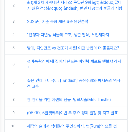
&lt;제 2차 세계대전 시리즈: 독일편 9화&gt; &ldquo;끝나
2
지 않은 전쟁&rdquo; &ndash; 런던 대공습과 불굴의 저항
3
2025년 기준 중형 세단 6종 완전분석
4
1년생과 다년생 식물의 구조, 생존 전략, 쓰임새까지
5
빨래, 자연건조 vs 건조기 사용! 어떤 방법이 더 좋을까요?
겉바속촉의 매력! 집에서 만드는 이연복 셰프표 멘보샤 레시
6
피
끝은 언제나 비극이다 &ndash; 공산주의와 파시즘의 역사
7
적 교훈
8
간 건강을 위한 자연의 선물, 밀크시슬(Milk Thistle)
9
(05-19, 5월셋째주)이번 주 주요 경제 일정 및 지표 발표
10
해적의 술에서 칵테일의 주인공까지, 럼(Rum)의 모든 것