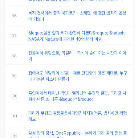
복지 천국에서 총격 국가로? - 스웨덴, 왜 갱단 범죄의 온상
96
이 되었나
&ldquo;달은 앞과 뒤가 완전히 다르다&rdquo; &ndash;
97
NASA가 Nature에 공개한 40억 년의 비밀
전통에서 취향으로, 막걸리 - 곡식이 술이 되는 시간과 이야
98
기
집에서도 이탈리아 느낌! - 재료 간단한데 맛은 제대로, 누구
99
나 가능한 파스타 만들기
흑인에게서 태어난 백인 - 멜라닌의 유전적 결핍, 그리고 사
100
회가 만든 또 다른 &lsquo;색&rsquo;
다리가 무겁고 울퉁불퉁하다면? 하지정맥류, 방치하면 위험
101
해요
감성 팝의 정석, OneRepublic - 분위기 따라 골라 듣는 플
102