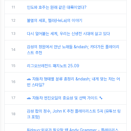
11
인도와 호주는 원래 같은 대륙이었다?
12
불멸의 세포, 헬라(HeLa)의 이야기
13
다시 얼어붙는 세계, 우리는 신냉전 시대에 살고 있다
감성의 정원에서 만난 노래들 &ndash; 카더가든 플레이리
14
스트 추천
15
리그오브레전드 패치노트 25.09
🚗 자동차 형태별 분류 총정리 &ndash; 내게 맞는 차는 어
16
떤 스타일?
17
🚗 자동차 엔진오일의 중요성 및 선택 가이드 🔧
감성 팝의 정수, John K 추천 플레이리스트 5곡 (유튜브 링
18
크 포함)
&ldquo;위로가 필요할 땐 Andy Grammer - 플레이리스