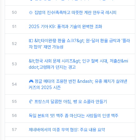
50
🍲 집밥의 진수!촉촉하고 따뜻한 계란 만두국 레시피
51
2025 기아 K9: 품격과 기술의 완벽한 조화
💵 &lt;타이완發 환율 쇼크?&gt; 원-달러 환율 급락과 '플라
52
자 합의' 재연 가능성
&lt;한국 사회 문제 시리즈&gt; 인구 절벽 시대, 저출산&mi
53
ddot;고령화가 던지는 경고
🎮 정글 메타의 조용한 반전 &ndash; 유충 패치가 살려낸
54
커즈의 2025 시즌
55
🥐 프랑스의 달콤한 아침, 뺑 오 쇼콜라 만들기
56
독일 본토의 맛! 맥주 좀 마신다는 사람들의 인생 맥주
57
제네바에서의 미중 무역 협상: 주요 내용 요약