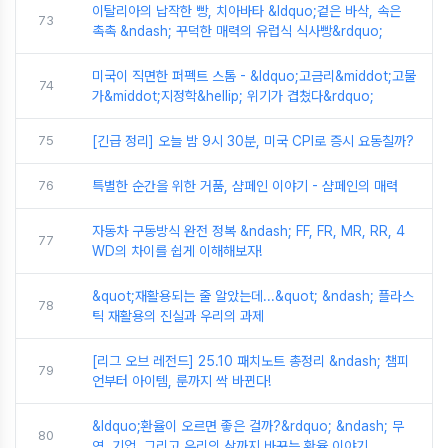
이탈리아의 납작한 빵, 치아바타 &ldquo;겉은 바삭, 속은
73
촉촉 &ndash; 꾸덕한 매력의 유럽식 식사빵&rdquo;
미국이 직면한 퍼펙트 스톰 - &ldquo;고금리&middot;고물
74
가&middot;지정학&hellip; 위기가 겹쳤다&rdquo;
75
[긴급 정리] 오늘 밤 9시 30분, 미국 CPI로 증시 요동칠까?
76
특별한 순간을 위한 거품, 샴페인 이야기 - 샴페인의 매력
자동차 구동방식 완전 정복 &ndash; FF, FR, MR, RR, 4
77
WD의 차이를 쉽게 이해해보자!
&quot;재활용되는 줄 알았는데...&quot; &ndash; 플라스
78
틱 재활용의 진실과 우리의 과제
[리그 오브 레전드] 25.10 패치노트 총정리 &ndash; 챔피
79
언부터 아이템, 룬까지 싹 바뀐다!
&ldquo;환율이 오르면 좋은 걸까?&rdquo; &ndash; 무
80
역, 기업, 그리고 우리의 삶까지 바꾸는 환율 이야기