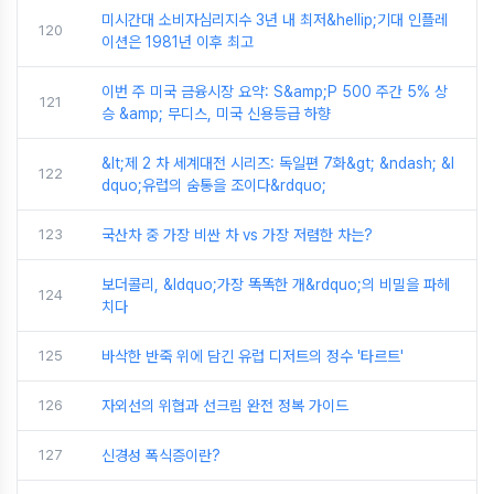
미시간대 소비자심리지수 3년 내 최저&hellip;기대 인플레
120
이션은 1981년 이후 최고
이번 주 미국 금융시장 요약: S&amp;P 500 주간 5% 상
121
승 &amp; 무디스, 미국 신용등급 하향
&lt;제 2 차 세계대전 시리즈: 독일편 7화&gt; &ndash; &l
122
dquo;유럽의 숨통을 조이다&rdquo;
123
국산차 중 가장 비싼 차 vs 가장 저렴한 차는?
보더콜리, &ldquo;가장 똑똑한 개&rdquo;의 비밀을 파헤
124
치다
125
바삭한 반죽 위에 담긴 유럽 디저트의 정수 '타르트'
126
자외선의 위협과 선크림 완전 정복 가이드
127
신경성 폭식증이란?