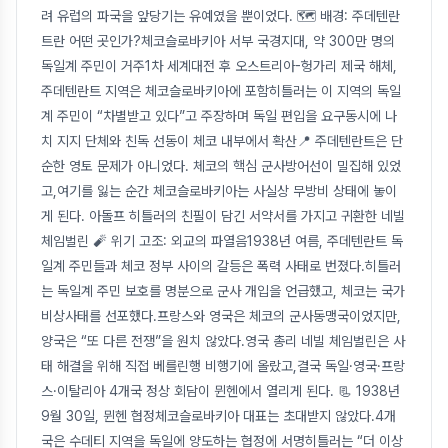
려 유럽의 파국을 앞당기는 유예였을 뿐이었다. 🗺️ 배경: 주데텐란
트란 어떤 곳인가?체코슬로바키아 서부 국경지대, 약 300만 명의
독일계 주민이 거주1차 세계대전 후 오스트리아-헝가리 제국 해체,
주데텐란트 지역은 체코슬로바키아에 포함히틀러는 이 지역의 독일
계 주민이 “차별받고 있다”고 주장하며 독일 편입을 요구동시에 나
치 지지 단체와 친독 선동이 체코 내부에서 확산📍 주데텐란트은 단
순한 영토 문제가 아니었다. 체코의 핵심 군사방어선이 밀집해 있었
고,여기를 잃는 순간 체코슬로바키아는 사실상 무방비 상태에 놓이
게 된다. 아돌프 히틀러의 친필이 담긴 서약서를 가지고 귀환한 네빌
체임벌린 🧨 위기 고조: 외교의 파열음1938년 여름, 주데텐란트 독
일계 주민들과 체코 정부 사이의 갈등은 폭력 사태로 번졌다.히틀러
는 독일계 주민 보호를 명분으로 군사 개입을 언급했고, 체코는 국가
비상사태를 선포했다.프랑스와 영국은 체코의 군사동맹국이었지만,
양국은 “또 다른 전쟁”을 원치 않았다.영국 총리 네빌 체임벌린은 사
태 해결을 위해 직접 베를린행 비행기에 올랐고,결국 독일·영국·프랑
스·이탈리아 4개국 정상 회담이 뮌헨에서 열리게 된다. 📃 1938년
9월 30일, 뮌헨 협정체코슬로바키아 대표는 초대받지 않았다.4개
국은 수데티 지역을 독일에 양도하는 협정에 서명히틀러는 “더 이상