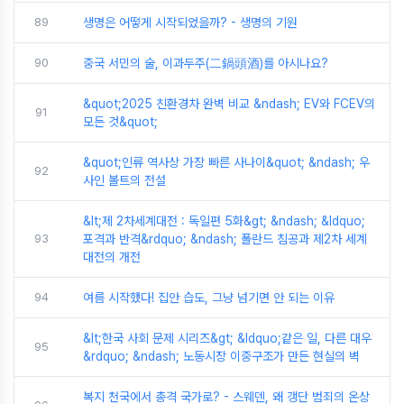
89
생명은 어떻게 시작되었을까? - 생명의 기원
90
중국 서민의 술, 이과두주(二鍋頭酒)를 아시나요?
&quot;2025 친환경차 완벽 비교 &ndash; EV와 FCEV의
91
모든 것&quot;
&quot;인류 역사상 가장 빠른 사나이&quot; &ndash; 우
92
사인 볼트의 전설
&lt;제 2차세계대전 : 독일편 5화&gt; &ndash; &ldquo;
93
포격과 반격&rdquo; &ndash; 폴란드 침공과 제2차 세계
대전의 개전
94
여름 시작했다! 집안 습도, 그냥 넘기면 안 되는 이유
&lt;한국 사회 문제 시리즈&gt; &ldquo;같은 일, 다른 대우
95
&rdquo; &ndash; 노동시장 이중구조가 만든 현실의 벽
복지 천국에서 총격 국가로? - 스웨덴, 왜 갱단 범죄의 온상