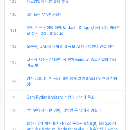
129
제조방법에 따른 술의 분류
130
엘니뇨란 무엇인가요?
백범 김구 선생의 생애 &ndash; &ldquo;나라 없는 백성으
131
로 살지 않겠다&rdquo;
132
오픈AI, UAE에 세계 최대 규모 AI 데이터센터 건설 참여
코스닥 지수란? 대한민국 벤처&middot;중소기업의 성장
133
바로미터
광주 금호타이어 공장 대형 화재 발생 &ndash; 현장 상황
134
정리
135
Sam Ryder &ndash; 저항과 신념의 목소리
136
백악관에서 나온 명령, 대법원 문 앞에서 멈췄다
&lt;제 2차 세계대전 시리즈: 독일편 8화&gt; &ldquo;바다
137
로의 후퇴&rdquo; &ndash; 덩케르크 철수작전과 프랑스