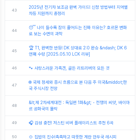
2025년 전기차 보조금 완벽 가이드! 신청 방법부터 지역별
43
차등 지원까지 총정리
😴 나이 들수록 잠이 줄어드는 진짜 이유는? 호르몬 변화
44
로 보는 수면의 과학
🏆 T1, 완벽한 반등! DK 상대로 2:0 완승 &ndash; DK 6
45
연패 수렁 [2025.05.10 LCK 리뷰]
46
🐾 사랑스러운 가족견, 골든 리트리버의 모든 것
🌐 국제 정세와 증시 흐름으로 본 다음 주 미국&middot;한
47
국 주식시장 전망
&lt;제 2차세계대전 : 독일편 1화&gt; - 전쟁의 씨앗, 바이마
48
르 공화국의 몰락
49
🎧 감성 충전! 저스틴 비버 플레이리스트 추천 6곡
50
🍲 집밥의 진수!촉촉하고 따뜻한 계란 만두국 레시피