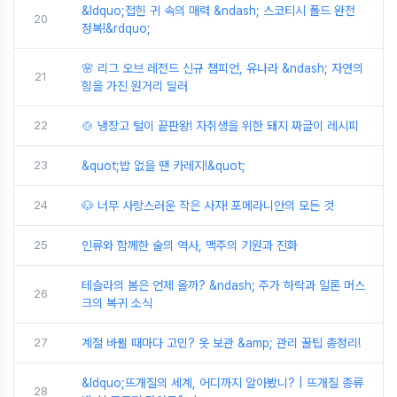
&ldquo;접힌 귀 속의 매력 &ndash; 스코티시 폴드 완전
20
정복!&rdquo;
🌸 리그 오브 레전드 신규 챔피언, 유나라 &ndash; 자연의
21
힘을 가진 원거리 딜러
22
🍲 냉장고 털이 끝판왕! 자취생을 위한 돼지 짜글이 레시피
23
&quot;밥 없을 땐 카레지!&quot;
24
🐶 너무 사랑스러운 작은 사자! 포메라니안의 모든 것
25
인류와 함께한 술의 역사, 맥주의 기원과 진화
테슬라의 봄은 언제 올까? &ndash; 주가 하락과 일론 머스
26
크의 복귀 소식
27
계절 바뀔 때마다 고민? 옷 보관 &amp; 관리 꿀팁 총정리!
&ldquo;뜨개질의 세계, 어디까지 알아봤니? | 뜨개질 종류
28