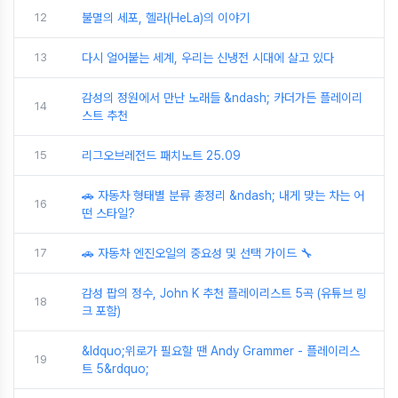
12
불멸의 세포, 헬라(HeLa)의 이야기
13
다시 얼어붙는 세계, 우리는 신냉전 시대에 살고 있다
감성의 정원에서 만난 노래들 &ndash; 카더가든 플레이리
14
스트 추천
15
리그오브레전드 패치노트 25.09
🚗 자동차 형태별 분류 총정리 &ndash; 내게 맞는 차는 어
16
떤 스타일?
17
🚗 자동차 엔진오일의 중요성 및 선택 가이드 🔧
감성 팝의 정수, John K 추천 플레이리스트 5곡 (유튜브 링
18
크 포함)
&ldquo;위로가 필요할 땐 Andy Grammer - 플레이리스
19
트 5&rdquo;