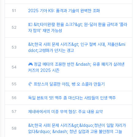
51
2025 기아 K9: 품격과 기술의 완벽한 조화
💵 &lt;타이완發 환율 쇼크?&gt; 원-달러 환율 급락과 '플라
52
자 합의' 재연 가능성
&lt;한국 사회 문제 시리즈&gt; 인구 절벽 시대, 저출산&mi
53
ddot;고령화가 던지는 경고
🎮 정글 메타의 조용한 반전 &ndash; 유충 패치가 살려낸
54
커즈의 2025 시즌
55
🥐 프랑스의 달콤한 아침, 뺑 오 쇼콜라 만들기
56
독일 본토의 맛! 맥주 좀 마신다는 사람들의 인생 맥주
57
제네바에서의 미중 무역 협상: 주요 내용 요약
&lt;한국 사회 문제 시리즈&gt;&ldquo;청년이 일할 자리가
58
없다&rdquo; &ndash; 청년 실업과 고용 불안정의 그늘