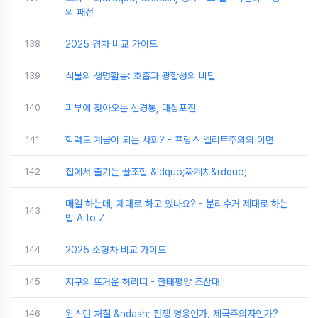
의 패전
138
2025 경차 비교 가이드
139
식물의 생명활동: 호흡과 광합성의 비밀
140
피부에 찾아오는 신경통, 대상포진
141
학력도 계급이 되는 사회? - 프랑스 엘리트주의의 이면
142
집에서 즐기는 꿀조합 &ldquo;짜계치&rdquo;
매일 하는데, 제대로 하고 있나요? - 분리수거 제대로 하는
143
법 A to Z
144
2025 소형차 비교 가이드
145
지구의 뜨거운 허리띠 - 환태평양 조산대
146
윈스턴 처칠 &ndash; 전쟁 영웅인가, 제국주의자인가?