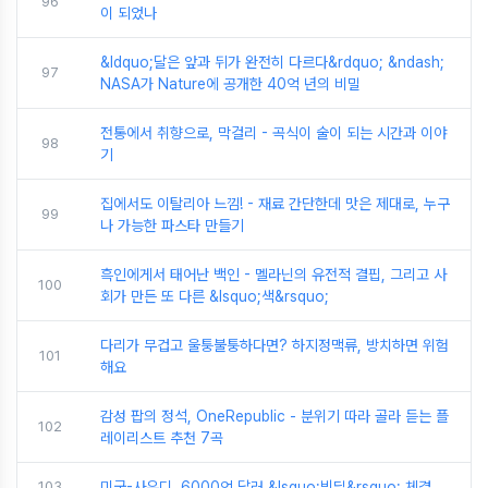
96
이 되었나
&ldquo;달은 앞과 뒤가 완전히 다르다&rdquo; &ndash;
97
NASA가 Nature에 공개한 40억 년의 비밀
전통에서 취향으로, 막걸리 - 곡식이 술이 되는 시간과 이야
98
기
집에서도 이탈리아 느낌! - 재료 간단한데 맛은 제대로, 누구
99
나 가능한 파스타 만들기
흑인에게서 태어난 백인 - 멜라닌의 유전적 결핍, 그리고 사
100
회가 만든 또 다른 &lsquo;색&rsquo;
다리가 무겁고 울퉁불퉁하다면? 하지정맥류, 방치하면 위험
101
해요
감성 팝의 정석, OneRepublic - 분위기 따라 골라 듣는 플
102
레이리스트 추천 7곡
103
미국-사우디, 6000억 달러 &lsquo;빅딜&rsquo; 체결