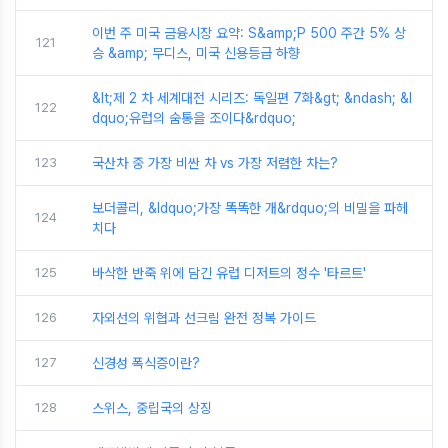
이번 주 미국 금융시장 요약: S&amp;P 500 주간 5% 상
121
승 &amp; 무디스, 미국 신용등급 하향
&lt;제 2 차 세계대전 시리즈: 독일편 7화&gt; &ndash; &l
122
dquo;유럽의 숨통을 조이다&rdquo;
123
국산차 중 가장 비싼 차 vs 가장 저렴한 차는?
보더콜리, &ldquo;가장 똑똑한 개&rdquo;의 비밀을 파헤
124
치다
125
바삭한 반죽 위에 담긴 유럽 디저트의 정수 '타르트'
126
자외선의 위협과 선크림 완전 정복 가이드
127
신경성 폭식증이란?
128
스위스, 중립국의 상징