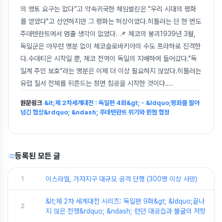
의 영토 요구는 없다”고 약속귀국한 체임벌린은 "우리 시대의 평화
를 얻었다"고 선언하지만 그 평화는 허상이었다.히틀러는 단 한 번도
주데텐란트에서 멈출 생각이 없었다. 📌 체코의 붕괴1939년 3월,
독일군은 아무런 명분 없이 체코슬로바키아의 수도 프라하로 진격한
다.수데티은 시작일 뿐, 체코 전역이 독일의 지배하에 들어갔다."독
일계 주민 보호"라는 명분은 이제 더 이상 필요하지 않았다.히틀러는
유럽 질서 전체를 뒤흔드는 정면 침공을 시작한 것이다.
...
원문링크
&lt;제 2차세계대전 : 독일편 4화&gt; - &ldquo;평화를 팔아
넘긴 협상&rdquo; &ndash; 주데텐란트 위기와 뮌헨 협정
등록된 모든 글
1
이스라엘, 가자지구 대규모 공격 단행 (300명 이상 사망)
&lt;제 2차 세계대전 시리즈: 독일편 9화&gt; &ldquo;끝나
2
지 않은 전쟁&rdquo; &ndash; 런던 대공습과 불굴의 저항