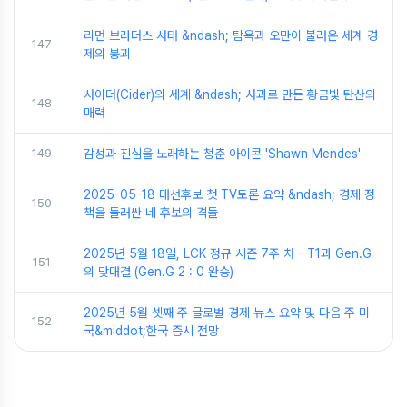
리먼 브라더스 사태 &ndash; 탐욕과 오만이 불러온 세계 경
147
제의 붕괴
사이더(Cider)의 세계 &ndash; 사과로 만든 황금빛 탄산의
148
매력
149
감성과 진심을 노래하는 청춘 아이콘 'Shawn Mendes'
2025-05-18 대선후보 첫 TV토론 요약 &ndash; 경제 정
150
책을 둘러싼 네 후보의 격돌
2025년 5월 18일, LCK 정규 시즌 7주 차 - T1과 Gen.G
151
의 맞대결 (Gen.G 2 : 0 완승)
2025년 5월 셋째 주 글로벌 경제 뉴스 요약 및 다음 주 미
152
국&middot;한국 증시 전망