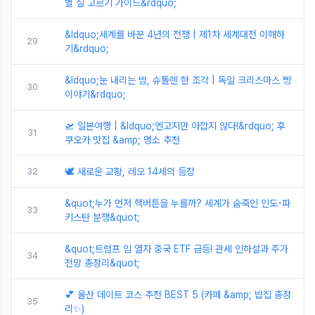
별 실 고르기 가이드&rdquo;
&ldquo;세계를 바꾼 4년의 전쟁 | 제1차 세계대전 이해하
29
기&rdquo;
&ldquo;눈 내리는 밤, 슈톨렌 한 조각 | 독일 크리스마스 빵
30
이야기&rdquo;
🛫 일본여행 | &ldquo;엔고지만 아깝지 않다!&rdquo; 후
31
쿠오카 맛집 &amp; 명소 추천
32
🕊️ 새로운 교황, 레오 14세의 등장
&quot;누가 먼저 핵버튼을 누를까? 세계가 숨죽인 인도-파
33
키스탄 분쟁&quot;
&quot;트럼프 입 열자 중국 ETF 급등! 관세 인하설과 주가
34
전망 총정리&quot;
💕 울산 데이트 코스 추천 BEST 5 (카페 &amp; 밥집 총정
35
리✨)