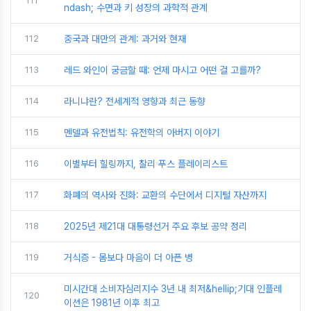
111
ndash; 수면과 키 성장의 과학적 관계
112
중국과 대만의 관계: 과거와 현재
113
레드 와인이 궁금할 때: 언제 마시고 어떤 걸 고를까?
114
라니냐란? 전세계적 영향과 최근 동향
115
멘델과 유전법칙: 유전학의 아버지 이야기
116
이별부터 힐링까지, 찰리 푸스 플레이리스트
117
화폐의 역사와 진화: 교환의 수단에서 디지털 자산까지
118
2025년 제21대 대통령선거 주요 후보 공약 정리
119
거식증 - 몸보다 마음이 더 아픈 병
미시간대 소비자심리지수 3년 내 최저&hellip;기대 인플레
120
이션은 1981년 이후 최고