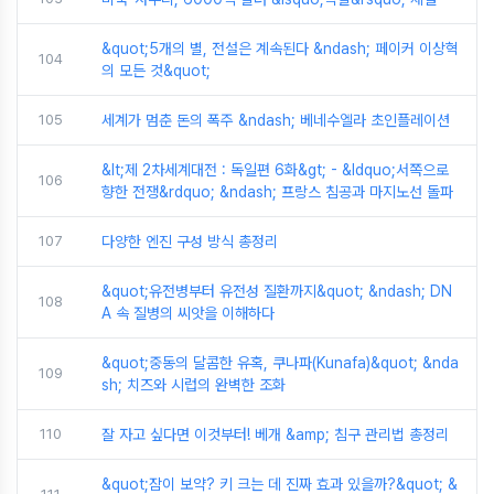
&quot;5개의 별, 전설은 계속된다 &ndash; 페이커 이상혁
104
의 모든 것&quot;
105
세계가 멈춘 돈의 폭주 &ndash; 베네수엘라 초인플레이션
&lt;제 2차세계대전 : 독일편 6화&gt; - &ldquo;서쪽으로
106
향한 전쟁&rdquo; &ndash; 프랑스 침공과 마지노선 돌파
107
다양한 엔진 구성 방식 총정리
&quot;유전병부터 유전성 질환까지&quot; &ndash; DN
108
A 속 질병의 씨앗을 이해하다
&quot;중동의 달콤한 유혹, 쿠나파(Kunafa)&quot; &nda
109
sh; 치즈와 시럽의 완벽한 조화
110
잘 자고 싶다면 이것부터! 베개 &amp; 침구 관리법 총정리
&quot;잠이 보약? 키 크는 데 진짜 효과 있을까?&quot; &