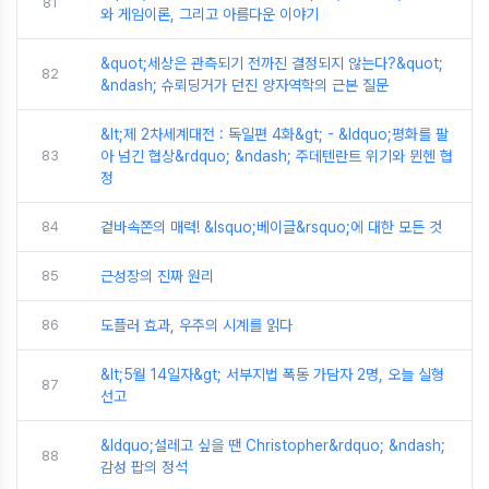
81
와 게임이론, 그리고 아름다운 이야기
&quot;세상은 관측되기 전까진 결정되지 않는다?&quot;
82
&ndash; 슈뢰딩거가 던진 양자역학의 근본 질문
&lt;제 2차세계대전 : 독일편 4화&gt; - &ldquo;평화를 팔
83
아 넘긴 협상&rdquo; &ndash; 주데텐란트 위기와 뮌헨 협
정
84
겉바속쫀의 매력! &lsquo;베이글&rsquo;에 대한 모든 것
85
근성장의 진짜 원리
86
도플러 효과, 우주의 시계를 읽다
&lt;5월 14일자&gt; 서부지법 폭동 가담자 2명, 오늘 실형
87
선고
&ldquo;설레고 싶을 땐 Christopher&rdquo; &ndash;
88
감성 팝의 정석