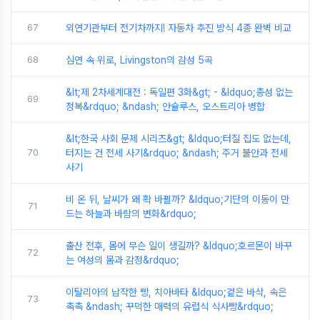
67
외연기관부터 전기차까지! 자동차 추진 방식 4종 완벽 비교
68
심연 속 위로, Livingston의 감성 5곡
&lt;제 2차세계대전 : 독일편 3화&gt; - &ldquo;총성 없는
69
정복&rdquo; &ndash; 안슐루스, 오스트리아 병합
&lt;한국 사회 문제 시리즈&gt; &ldquo;터질 집도 없는데,
70
터지는 건 전세 사기&rdquo; &ndash; 주거 불안과 전세
사기
비 온 뒤, 날씨가 왜 확 바뀔까? &ldquo;기단의 이동이 만
71
드는 하늘과 바람의 변화&rdquo;
출산 전후, 몸에 무슨 일이 생길까? &ldquo;호르몬이 바꾸
72
는 여성의 몸과 감정&rdquo;
이탈리아의 납작한 빵, 치아바타 &ldquo;겉은 바삭, 속은
73
촉촉 &ndash; 꾸덕한 매력의 유럽식 식사빵&rdquo;