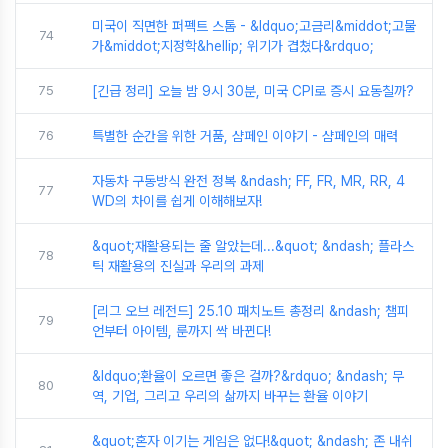
미국이 직면한 퍼펙트 스톰 - &ldquo;고금리&middot;고물
74
가&middot;지정학&hellip; 위기가 겹쳤다&rdquo;
75
[긴급 정리] 오늘 밤 9시 30분, 미국 CPI로 증시 요동칠까?
76
특별한 순간을 위한 거품, 샴페인 이야기 - 샴페인의 매력
자동차 구동방식 완전 정복 &ndash; FF, FR, MR, RR, 4
77
WD의 차이를 쉽게 이해해보자!
&quot;재활용되는 줄 알았는데...&quot; &ndash; 플라스
78
틱 재활용의 진실과 우리의 과제
[리그 오브 레전드] 25.10 패치노트 총정리 &ndash; 챔피
79
언부터 아이템, 룬까지 싹 바뀐다!
&ldquo;환율이 오르면 좋은 걸까?&rdquo; &ndash; 무
80
역, 기업, 그리고 우리의 삶까지 바꾸는 환율 이야기
&quot;혼자 이기는 게임은 없다!&quot; &ndash; 존 내쉬