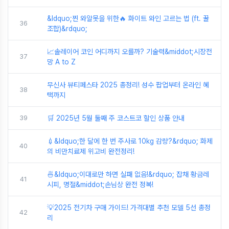
&ldquo;찐 와알못을 위한🔥 화이트 와인 고르는 법 (ft. 꿀
36
조합)&rdquo;
📈솔레이어 코인 어디까지 오를까? 기술력&middot;시장전
37
망 A to Z
무신사 뷰티페스타 2025 총정리! 성수 팝업부터 온라인 혜
38
택까지
39
🛒 2025년 5월 둘째 주 코스트코 할인 상품 안내
💉&ldquo;한 달에 한 번 주사로 10kg 감량?&rdquo; 화제
40
의 비만치료제 위고비 완전정리!
🍜&ldquo;이대로만 하면 실패 없음!&rdquo; 잡채 황금레
41
시피, 명절&middot;손님상 완전 정복!
💡2025 전기차 구매 가이드! 가격대별 추천 모델 5선 총정
42
리