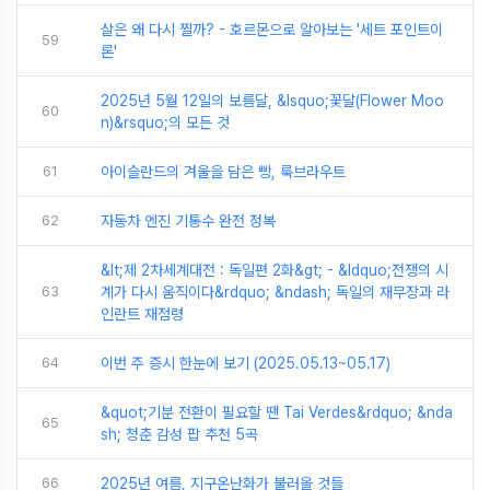
살은 왜 다시 찔까? - 호르몬으로 알아보는 '세트 포인트이
59
론'
2025년 5월 12일의 보름달, &lsquo;꽃달(Flower Moo
60
n)&rsquo;의 모든 것
61
아이슬란드의 겨울을 담은 빵, 룩브라우트
62
자동차 엔진 기통수 완전 정복
&lt;제 2차세계대전 : 독일편 2화&gt; - &ldquo;전쟁의 시
63
계가 다시 움직이다&rdquo; &ndash; 독일의 재무장과 라
인란트 재점령
64
이번 주 증시 한눈에 보기 (2025.05.13~05.17)
&quot;기분 전환이 필요할 땐 Tai Verdes&rdquo; &nda
65
sh; 청춘 감성 팝 추천 5곡
66
2025년 여름, 지구온난화가 불러올 것들