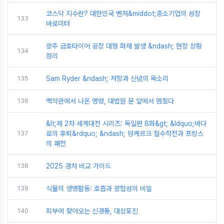
코스닥 지수란? 대한민국 벤처&middot;중소기업의 성장
133
바로미터
광주 금호타이어 공장 대형 화재 발생 &ndash; 현장 상황
134
정리
135
Sam Ryder &ndash; 저항과 신념의 목소리
136
백악관에서 나온 명령, 대법원 문 앞에서 멈췄다
&lt;제 2차 세계대전 시리즈: 독일편 8화&gt; &ldquo;바다
137
로의 후퇴&rdquo; &ndash; 덩케르크 철수작전과 프랑스
의 패전
138
2025 경차 비교 가이드
139
식물의 생명활동: 호흡과 광합성의 비밀
140
피부에 찾아오는 신경통, 대상포진