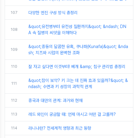
107
다양한 엔진 구성 방식 총정리
&quot;유전병부터 유전성 질환까지&quot; &ndash; DN
108
A 속 질병의 씨앗을 이해하다
&quot;중동의 달콤한 유혹, 쿠나파(Kunafa)&quot; &nda
109
sh; 치즈와 시럽의 완벽한 조화
110
잘 자고 싶다면 이것부터! 베개 &amp; 침구 관리법 총정리
&quot;잠이 보약? 키 크는 데 진짜 효과 있을까?&quot; &
111
ndash; 수면과 키 성장의 과학적 관계
112
중국과 대만의 관계: 과거와 현재
113
레드 와인이 궁금할 때: 언제 마시고 어떤 걸 고를까?
114
라니냐란? 전세계적 영향과 최근 동향