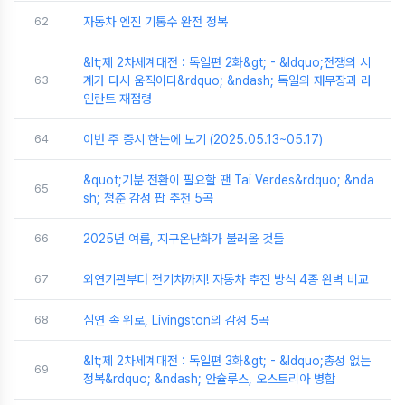
62
자동차 엔진 기통수 완전 정복
&lt;제 2차세계대전 : 독일편 2화&gt; - &ldquo;전쟁의 시
63
계가 다시 움직이다&rdquo; &ndash; 독일의 재무장과 라
인란트 재점령
64
이번 주 증시 한눈에 보기 (2025.05.13~05.17)
&quot;기분 전환이 필요할 땐 Tai Verdes&rdquo; &nda
65
sh; 청춘 감성 팝 추천 5곡
66
2025년 여름, 지구온난화가 불러올 것들
67
외연기관부터 전기차까지! 자동차 추진 방식 4종 완벽 비교
68
심연 속 위로, Livingston의 감성 5곡
&lt;제 2차세계대전 : 독일편 3화&gt; - &ldquo;총성 없는
69
정복&rdquo; &ndash; 안슐루스, 오스트리아 병합