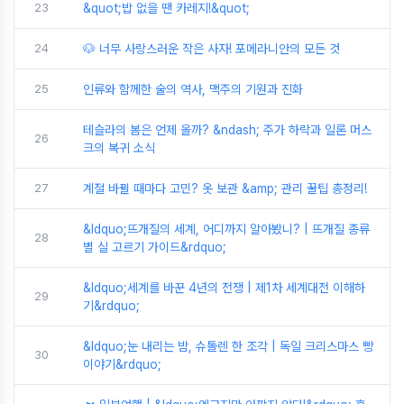
23
&quot;밥 없을 땐 카레지!&quot;
24
🐶 너무 사랑스러운 작은 사자! 포메라니안의 모든 것
25
인류와 함께한 술의 역사, 맥주의 기원과 진화
테슬라의 봄은 언제 올까? &ndash; 주가 하락과 일론 머스
26
크의 복귀 소식
27
계절 바뀔 때마다 고민? 옷 보관 &amp; 관리 꿀팁 총정리!
&ldquo;뜨개질의 세계, 어디까지 알아봤니? | 뜨개질 종류
28
별 실 고르기 가이드&rdquo;
&ldquo;세계를 바꾼 4년의 전쟁 | 제1차 세계대전 이해하
29
기&rdquo;
&ldquo;눈 내리는 밤, 슈톨렌 한 조각 | 독일 크리스마스 빵
30
이야기&rdquo;