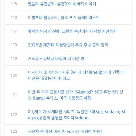
115
멘델과 유전법칙: 유전학의 아버지 이야기
116
이별부터 힐링까지, 찰리 푸스 플레이리스트
117
화폐의 역사와 진화: 교환의 수단에서 디지털 자산까지
118
2025년 제21대 대통령선거 주요 후보 공약 정리
119
거식증 - 몸보다 마음이 더 아픈 병
미시간대 소비자심리지수 3년 내 최저&hellip;기대 인플레
120
이션은 1981년 이후 최고
이번 주 미국 금융시장 요약: S&amp;P 500 주간 5% 상
121
승 &amp; 무디스, 미국 신용등급 하향
&lt;제 2 차 세계대전 시리즈: 독일편 7화&gt; &ndash; &l
122
dquo;유럽의 숨통을 조이다&rdquo;
123
국산차 중 가장 비싼 차 vs 가장 저렴한 차는?