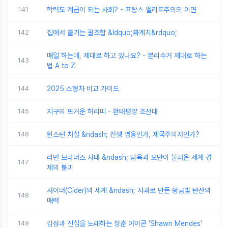
141
학력도 계급이 되는 사회? - 프랑스 엘리트주의의 이면
142
집에서 즐기는 꿀조합 &ldquo;짜계치&rdquo;
매일 하는데, 제대로 하고 있나요? - 분리수거 제대로 하는
143
법 A to Z
144
2025 소형차 비교 가이드
145
지구의 뜨거운 허리띠 - 환태평양 조산대
146
윈스턴 처칠 &ndash; 전쟁 영웅인가, 제국주의자인가?
리먼 브라더스 사태 &ndash; 탐욕과 오만이 불러온 세계 경
147
제의 붕괴
사이더(Cider)의 세계 &ndash; 사과로 만든 황금빛 탄산의
148
매력
149
감성과 진심을 노래하는 청춘 아이콘 'Shawn Mendes'