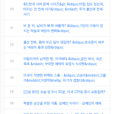
&lt;한국 사회 문제 시리즈&gt; &ldquo;터질 집도 없는데,
70
터지는 건 전세 사기&rdquo; &ndash; 주거 불안과 전세
사기
비 온 뒤, 날씨가 왜 확 바뀔까? &ldquo;기단의 이동이 만
71
드는 하늘과 바람의 변화&rdquo;
출산 전후, 몸에 무슨 일이 생길까? &ldquo;호르몬이 바꾸
72
는 여성의 몸과 감정&rdquo;
이탈리아의 납작한 빵, 치아바타 &ldquo;겉은 바삭, 속은
73
촉촉 &ndash; 꾸덕한 매력의 유럽식 식사빵&rdquo;
미국이 직면한 퍼펙트 스톰 - &ldquo;고금리&middot;고물
74
가&middot;지정학&hellip; 위기가 겹쳤다&rdquo;
75
[긴급 정리] 오늘 밤 9시 30분, 미국 CPI로 증시 요동칠까?
76
특별한 순간을 위한 거품, 샴페인 이야기 - 샴페인의 매력