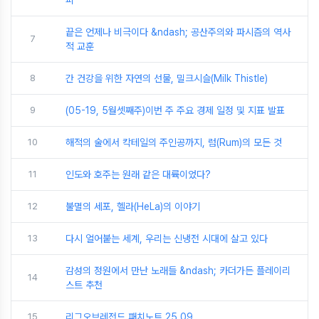
피
끝은 언제나 비극이다 &ndash; 공산주의와 파시즘의 역사
7
적 교훈
8
간 건강을 위한 자연의 선물, 밀크시슬(Milk Thistle)
9
(05-19, 5월셋째주)이번 주 주요 경제 일정 및 지표 발표
10
해적의 술에서 칵테일의 주인공까지, 럼(Rum)의 모든 것
11
인도와 호주는 원래 같은 대륙이었다?
12
불멸의 세포, 헬라(HeLa)의 이야기
13
다시 얼어붙는 세계, 우리는 신냉전 시대에 살고 있다
감성의 정원에서 만난 노래들 &ndash; 카더가든 플레이리
14
스트 추천
15
리그오브레전드 패치노트 25.09