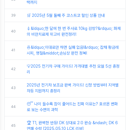
택까지
39
🛒 2025년 5월 둘째 주 코스트코 할인 상품 안내
💉&ldquo;한 달에 한 번 주사로 10kg 감량?&rdquo; 화제
40
의 비만치료제 위고비 완전정리!
🍜&ldquo;이대로만 하면 실패 없음!&rdquo; 잡채 황금레
41
시피, 명절&middot;손님상 완전 정복!
💡2025 전기차 구매 가이드! 가격대별 추천 모델 5선 총정
42
리
2025년 전기차 보조금 완벽 가이드! 신청 방법부터 지역별
43
차등 지원까지 총정리
😴 나이 들수록 잠이 줄어드는 진짜 이유는? 호르몬 변화
44
로 보는 수면의 과학
🏆 T1, 완벽한 반등! DK 상대로 2:0 완승 &ndash; DK 6
45
연패 수렁 [2025.05.10 LCK 리뷰]