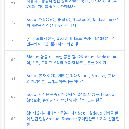
자동차 구동방식 완전 정복 &ndash; FF, FR, MR, RR, 4
77
WD의 차이를 쉽게 이해해보자!
&quot;재활용되는 줄 알았는데...&quot; &ndash; 플라스
78
틱 재활용의 진실과 우리의 과제
[리그 오브 레전드] 25.10 패치노트 총정리 &ndash; 챔피
79
언부터 아이템, 룬까지 싹 바뀐다!
&ldquo;환율이 오르면 좋은 걸까?&rdquo; &ndash; 무
80
역, 기업, 그리고 우리의 삶까지 바꾸는 환율 이야기
&quot;혼자 이기는 게임은 없다!&quot; &ndash; 존 내쉬
81
와 게임이론, 그리고 아름다운 이야기
&quot;세상은 관측되기 전까진 결정되지 않는다?&quot;
82
&ndash; 슈뢰딩거가 던진 양자역학의 근본 질문
&lt;제 2차세계대전 : 독일편 4화&gt; - &ldquo;평화를 팔
83
아 넘긴 협상&rdquo; &ndash; 주데텐란트 위기와 뮌헨 협
정