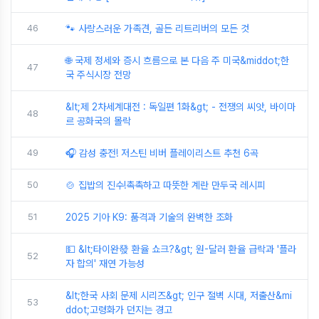
46
🐾 사랑스러운 가족견, 골든 리트리버의 모든 것
🌐 국제 정세와 증시 흐름으로 본 다음 주 미국&middot;한
47
국 주식시장 전망
&lt;제 2차세계대전 : 독일편 1화&gt; - 전쟁의 씨앗, 바이마
48
르 공화국의 몰락
49
🎧 감성 충전! 저스틴 비버 플레이리스트 추천 6곡
50
🍲 집밥의 진수!촉촉하고 따뜻한 계란 만두국 레시피
51
2025 기아 K9: 품격과 기술의 완벽한 조화
💵 &lt;타이완發 환율 쇼크?&gt; 원-달러 환율 급락과 '플라
52
자 합의' 재연 가능성
&lt;한국 사회 문제 시리즈&gt; 인구 절벽 시대, 저출산&mi
53
ddot;고령화가 던지는 경고