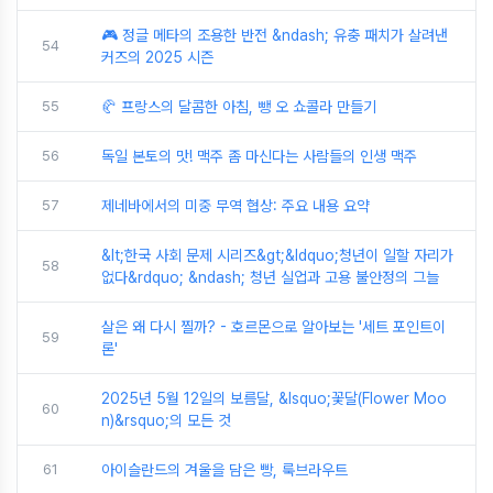
🎮 정글 메타의 조용한 반전 &ndash; 유충 패치가 살려낸
54
커즈의 2025 시즌
55
🥐 프랑스의 달콤한 아침, 뺑 오 쇼콜라 만들기
56
독일 본토의 맛! 맥주 좀 마신다는 사람들의 인생 맥주
57
제네바에서의 미중 무역 협상: 주요 내용 요약
&lt;한국 사회 문제 시리즈&gt;&ldquo;청년이 일할 자리가
58
없다&rdquo; &ndash; 청년 실업과 고용 불안정의 그늘
살은 왜 다시 찔까? - 호르몬으로 알아보는 '세트 포인트이
59
론'
2025년 5월 12일의 보름달, &lsquo;꽃달(Flower Moo
60
n)&rsquo;의 모든 것
61
아이슬란드의 겨울을 담은 빵, 룩브라우트