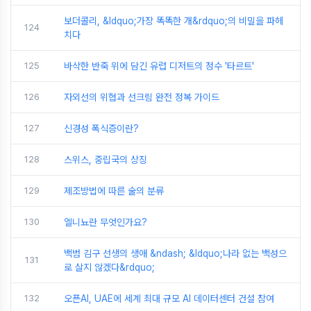
보더콜리, &ldquo;가장 똑똑한 개&rdquo;의 비밀을 파헤
124
치다
125
바삭한 반죽 위에 담긴 유럽 디저트의 정수 '타르트'
126
자외선의 위협과 선크림 완전 정복 가이드
127
신경성 폭식증이란?
128
스위스, 중립국의 상징
129
제조방법에 따른 술의 분류
130
엘니뇨란 무엇인가요?
백범 김구 선생의 생애 &ndash; &ldquo;나라 없는 백성으
131
로 살지 않겠다&rdquo;
132
오픈AI, UAE에 세계 최대 규모 AI 데이터센터 건설 참여