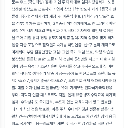
문수 후보 (국민의힘) 경제: 기업 투자 확대로 일자리창출복지: 노동
생산성 향상으로 근로자와 기업이 상생과학: 반도체 세계 1등국가 만
들겠다주거: 전세사기법 개정 🔹 이준석 후보 (개혁신당) 압도적 효
율 정부: 부처는 슬림하게, 3부총리 책임정치메이드 인 코리아: 떠난
공장 유턴시켜 제조업 부활진짜 지방시대: 지자체에 법인세 결정권
을 주어 기업 유치 경쟁 유도지역 맞춤 활력: 지역 상황에 맞게 최저
임금 자율 조정으로 활력을지속가능 국민연금: 신-구 분리 개혁으로
미래세대 부담 절감안전한 교실: 교권 국가 책임 보호, 학생 학습권
보장청년 든든한 출발: 고졸 이하 청년에 5천만원 저금리 대출 지원
정예 강군 육성: 기초군사훈련 우수자를 장교·부사관으로내 집 마련
희망 사다리: 생애주기 맞춤 세금·공급·제도 혁신글로벌 스탠더드 규
제: &#x27;규제기준국가제&#x27; 도입으로 규제 혁파잠시멈춤 대
출: 대출 이자 선납 후 원금상환 유예, 가계부담 완화국가과학영웅
우대: 과학자 연금·패스트트랙 지원, 인재 유출 방지수학교육 국가책
임제: 수학성취도 국가관리, 수포자 없는 교육다자녀 핑크 번호판:
다자녀 차량 전용 번호판, 이동·주차 우대퇴직경찰 전문성 활용: 생
활치안·공인탐정·피해자지원 3대 제도 도입으로 치안 강화광역 응급
의료 국가책임: 응급의료체계 개편 및 국가 책임 강화로 국민 안전