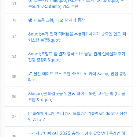
🛫 일본여행 | &ldquo;엔고지만 아깝지 않다!&rdquo; 후
31
쿠오카 맛집 &amp; 명소 추천
32
🕊️ 새로운 교황, 레오 14세의 등장
&quot;누가 먼저 핵버튼을 누를까? 세계가 숨죽인 인도-파
33
키스탄 분쟁&quot;
&quot;트럼프 입 열자 중국 ETF 급등! 관세 인하설과 주가
34
전망 총정리&quot;
💕 울산 데이트 코스 추천 BEST 5 (카페 &amp; 밥집 총정
35
리✨)
&ldquo;찐 와알못을 위한🔥 화이트 와인 고르는 법 (ft. 꿀
36
조합)&rdquo;
📈솔레이어 코인 어디까지 오를까? 기술력&middot;시장전
37
망 A to Z
무신사 뷰티페스타 2025 총정리! 성수 팝업부터 온라인 혜
38