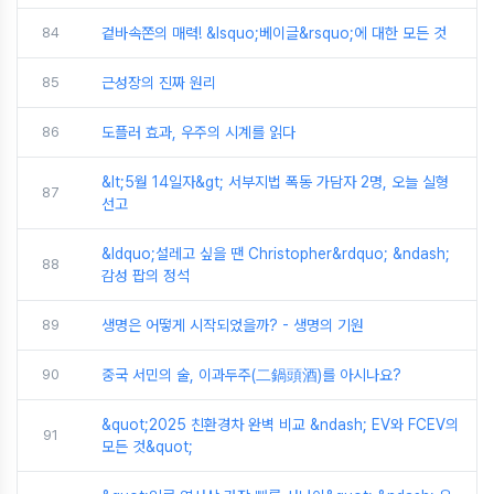
84
겉바속쫀의 매력! &lsquo;베이글&rsquo;에 대한 모든 것
85
근성장의 진짜 원리
86
도플러 효과, 우주의 시계를 읽다
&lt;5월 14일자&gt; 서부지법 폭동 가담자 2명, 오늘 실형
87
선고
&ldquo;설레고 싶을 땐 Christopher&rdquo; &ndash;
88
감성 팝의 정석
89
생명은 어떻게 시작되었을까? - 생명의 기원
90
중국 서민의 술, 이과두주(二鍋頭酒)를 아시나요?
&quot;2025 친환경차 완벽 비교 &ndash; EV와 FCEV의
91
모든 것&quot;