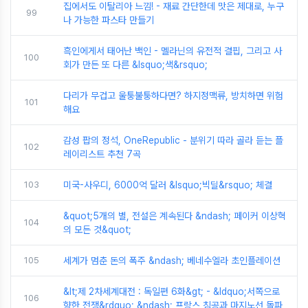
집에서도 이탈리아 느낌! - 재료 간단한데 맛은 제대로, 누구
99
나 가능한 파스타 만들기
흑인에게서 태어난 백인 - 멜라닌의 유전적 결핍, 그리고 사
100
회가 만든 또 다른 &lsquo;색&rsquo;
다리가 무겁고 울퉁불퉁하다면? 하지정맥류, 방치하면 위험
101
해요
감성 팝의 정석, OneRepublic - 분위기 따라 골라 듣는 플
102
레이리스트 추천 7곡
103
미국-사우디, 6000억 달러 &lsquo;빅딜&rsquo; 체결
&quot;5개의 별, 전설은 계속된다 &ndash; 페이커 이상혁
104
의 모든 것&quot;
105
세계가 멈춘 돈의 폭주 &ndash; 베네수엘라 초인플레이션
&lt;제 2차세계대전 : 독일편 6화&gt; - &ldquo;서쪽으로
106
향한 전쟁&rdquo; &ndash; 프랑스 침공과 마지노선 돌파