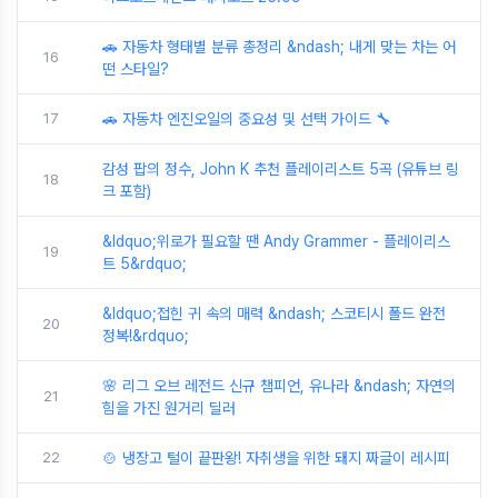
🚗 자동차 형태별 분류 총정리 &ndash; 내게 맞는 차는 어
16
떤 스타일?
17
🚗 자동차 엔진오일의 중요성 및 선택 가이드 🔧
감성 팝의 정수, John K 추천 플레이리스트 5곡 (유튜브 링
18
크 포함)
&ldquo;위로가 필요할 땐 Andy Grammer - 플레이리스
19
트 5&rdquo;
&ldquo;접힌 귀 속의 매력 &ndash; 스코티시 폴드 완전
20
정복!&rdquo;
🌸 리그 오브 레전드 신규 챔피언, 유나라 &ndash; 자연의
21
힘을 가진 원거리 딜러
22
🍲 냉장고 털이 끝판왕! 자취생을 위한 돼지 짜글이 레시피