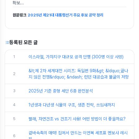
확보
...
원문링크
2025년 제21대 대통령선거 주요 후보 공약 정리
등록된 모든 글
1
이스라엘, 가자지구 대규모 공격 단행 (300명 이상 사망)
&lt;제 2차 세계대전 시리즈: 독일편 9화&gt; &ldquo;끝나
2
지 않은 전쟁&rdquo; &ndash; 런던 대공습과 불굴의 저항
3
2025년 기준 중형 세단 6종 완전분석
4
1년생과 다년생 식물의 구조, 생존 전략, 쓰임새까지
5
빨래, 자연건조 vs 건조기 사용! 어떤 방법이 더 좋을까요?
겉바속촉의 매력! 집에서 만드는 이연복 셰프표 멘보샤 레시
6