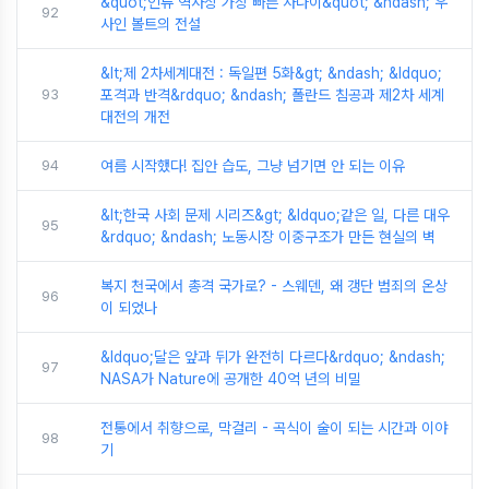
&quot;인류 역사상 가장 빠른 사나이&quot; &ndash; 우
92
사인 볼트의 전설
&lt;제 2차세계대전 : 독일편 5화&gt; &ndash; &ldquo;
93
포격과 반격&rdquo; &ndash; 폴란드 침공과 제2차 세계
대전의 개전
94
여름 시작했다! 집안 습도, 그냥 넘기면 안 되는 이유
&lt;한국 사회 문제 시리즈&gt; &ldquo;같은 일, 다른 대우
95
&rdquo; &ndash; 노동시장 이중구조가 만든 현실의 벽
복지 천국에서 총격 국가로? - 스웨덴, 왜 갱단 범죄의 온상
96
이 되었나
&ldquo;달은 앞과 뒤가 완전히 다르다&rdquo; &ndash;
97
NASA가 Nature에 공개한 40억 년의 비밀
전통에서 취향으로, 막걸리 - 곡식이 술이 되는 시간과 이야
98
기