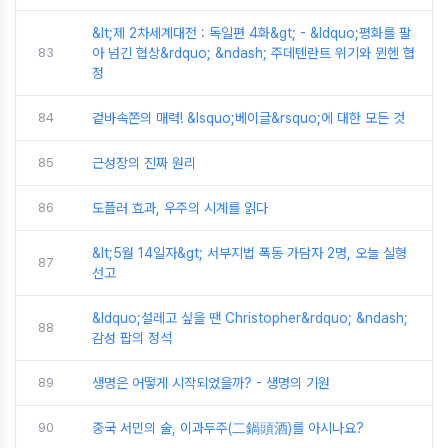
&lt;제 2차세계대전 : 독일편 4화&gt; - &ldquo;평화를 팔
83
아 넘긴 협상&rdquo; &ndash; 주데텐란트 위기와 뮌헨 협
정
84
겉바속쫀의 매력! &lsquo;베이글&rsquo;에 대한 모든 것
85
근성장의 진짜 원리
86
도플러 효과, 우주의 시계를 읽다
&lt;5월 14일자&gt; 서부지법 폭동 가담자 2명, 오늘 실형
87
선고
&ldquo;설레고 싶을 땐 Christopher&rdquo; &ndash;
88
감성 팝의 정석
89
생명은 어떻게 시작되었을까? - 생명의 기원
90
중국 서민의 술, 이과두주(二鍋頭酒)를 아시나요?