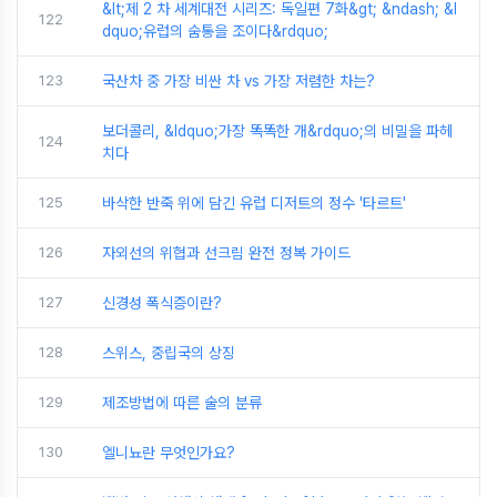
&lt;제 2 차 세계대전 시리즈: 독일편 7화&gt; &ndash; &l
122
dquo;유럽의 숨통을 조이다&rdquo;
123
국산차 중 가장 비싼 차 vs 가장 저렴한 차는?
보더콜리, &ldquo;가장 똑똑한 개&rdquo;의 비밀을 파헤
124
치다
125
바삭한 반죽 위에 담긴 유럽 디저트의 정수 '타르트'
126
자외선의 위협과 선크림 완전 정복 가이드
127
신경성 폭식증이란?
128
스위스, 중립국의 상징
129
제조방법에 따른 술의 분류
130
엘니뇨란 무엇인가요?