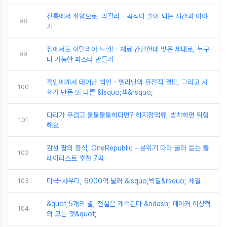
전통에서 취향으로, 막걸리 - 곡식이 술이 되는 시간과 이야
98
기
집에서도 이탈리아 느낌! - 재료 간단한데 맛은 제대로, 누구
99
나 가능한 파스타 만들기
흑인에게서 태어난 백인 - 멜라닌의 유전적 결핍, 그리고 사
100
회가 만든 또 다른 &lsquo;색&rsquo;
다리가 무겁고 울퉁불퉁하다면? 하지정맥류, 방치하면 위험
101
해요
감성 팝의 정석, OneRepublic - 분위기 따라 골라 듣는 플
102
레이리스트 추천 7곡
103
미국-사우디, 6000억 달러 &lsquo;빅딜&rsquo; 체결
&quot;5개의 별, 전설은 계속된다 &ndash; 페이커 이상혁
104
의 모든 것&quot;