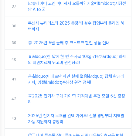
📈솔레이어 코인 어디까지 오를까? 기술력&middot;시장전
37
망 A to Z
무신사 뷰티페스타 2025 총정리! 성수 팝업부터 온라인 혜
38
택까지
39
🛒 2025년 5월 둘째 주 코스트코 할인 상품 안내
💉&ldquo;한 달에 한 번 주사로 10kg 감량?&rdquo; 화제
40
의 비만치료제 위고비 완전정리!
🍜&ldquo;이대로만 하면 실패 없음!&rdquo; 잡채 황금레
41
시피, 명절&middot;손님상 완전 정복!
💡2025 전기차 구매 가이드! 가격대별 추천 모델 5선 총정
42
리
2025년 전기차 보조금 완벽 가이드! 신청 방법부터 지역별
43
차등 지원까지 총정리
😴 나이 들수록 잠이 줄어드는 진짜 이유는? 호르몬 변화