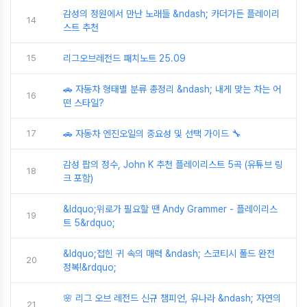
감성의 정원에서 만난 노래들 &ndash; 카더가든 플레이리
14
스트 추천
15
리그오브레전드 패치노트 25.09
🚗 자동차 형태별 분류 총정리 &ndash; 내게 맞는 차는 어
16
떤 스타일?
17
🚗 자동차 엔진오일의 중요성 및 선택 가이드 🔧
감성 팝의 정수, John K 추천 플레이리스트 5곡 (유튜브 링
18
크 포함)
&ldquo;위로가 필요할 땐 Andy Grammer - 플레이리스
19
트 5&rdquo;
&ldquo;접힌 귀 속의 매력 &ndash; 스코티시 폴드 완전
20
정복!&rdquo;
🌸 리그 오브 레전드 신규 챔피언, 유나라 &ndash; 자연의
21