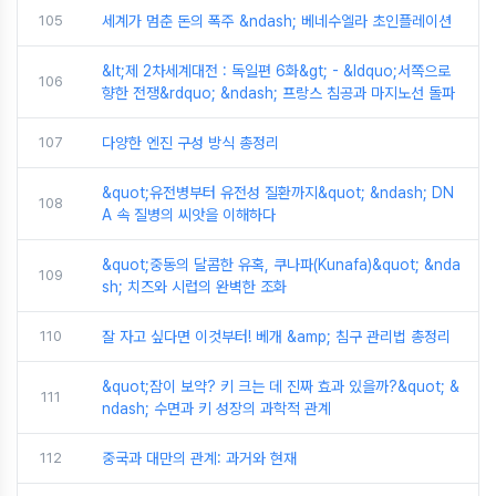
105
세계가 멈춘 돈의 폭주 &ndash; 베네수엘라 초인플레이션
&lt;제 2차세계대전 : 독일편 6화&gt; - &ldquo;서쪽으로
106
향한 전쟁&rdquo; &ndash; 프랑스 침공과 마지노선 돌파
107
다양한 엔진 구성 방식 총정리
&quot;유전병부터 유전성 질환까지&quot; &ndash; DN
108
A 속 질병의 씨앗을 이해하다
&quot;중동의 달콤한 유혹, 쿠나파(Kunafa)&quot; &nda
109
sh; 치즈와 시럽의 완벽한 조화
110
잘 자고 싶다면 이것부터! 베개 &amp; 침구 관리법 총정리
&quot;잠이 보약? 키 크는 데 진짜 효과 있을까?&quot; &
111
ndash; 수면과 키 성장의 과학적 관계
112
중국과 대만의 관계: 과거와 현재