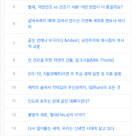
5
빨래, 자연건조 vs 건조기 사용! 어떤 방법이 더 좋을까요?
겉바속촉의 매력! 집에서 만드는 이연복 셰프표 멘보샤 레시
6
피
끝은 언제나 비극이다 &ndash; 공산주의와 파시즘의 역사
7
적 교훈
8
간 건강을 위한 자연의 선물, 밀크시슬(Milk Thistle)
9
(05-19, 5월셋째주)이번 주 주요 경제 일정 및 지표 발표
10
해적의 술에서 칵테일의 주인공까지, 럼(Rum)의 모든 것
11
인도와 호주는 원래 같은 대륙이었다?
12
불멸의 세포, 헬라(HeLa)의 이야기
13
다시 얼어붙는 세계, 우리는 신냉전 시대에 살고 있다