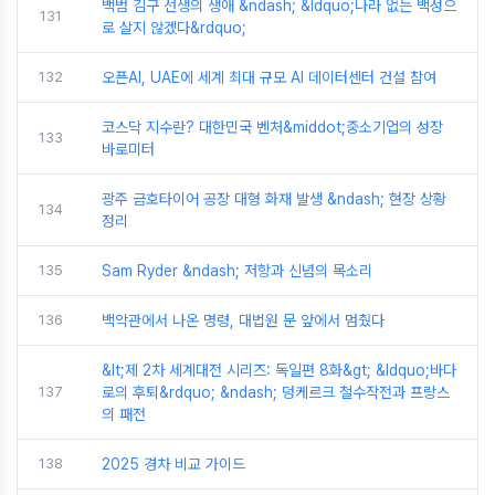
백범 김구 선생의 생애 &ndash; &ldquo;나라 없는 백성으
131
로 살지 않겠다&rdquo;
132
오픈AI, UAE에 세계 최대 규모 AI 데이터센터 건설 참여
코스닥 지수란? 대한민국 벤처&middot;중소기업의 성장
133
바로미터
광주 금호타이어 공장 대형 화재 발생 &ndash; 현장 상황
134
정리
135
Sam Ryder &ndash; 저항과 신념의 목소리
136
백악관에서 나온 명령, 대법원 문 앞에서 멈췄다
&lt;제 2차 세계대전 시리즈: 독일편 8화&gt; &ldquo;바다
137
로의 후퇴&rdquo; &ndash; 덩케르크 철수작전과 프랑스
의 패전
138
2025 경차 비교 가이드