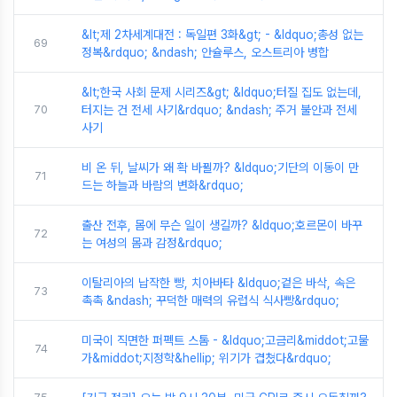
&lt;제 2차세계대전 : 독일편 3화&gt; - &ldquo;총성 없는
69
정복&rdquo; &ndash; 안슐루스, 오스트리아 병합
&lt;한국 사회 문제 시리즈&gt; &ldquo;터질 집도 없는데,
70
터지는 건 전세 사기&rdquo; &ndash; 주거 불안과 전세
사기
비 온 뒤, 날씨가 왜 확 바뀔까? &ldquo;기단의 이동이 만
71
드는 하늘과 바람의 변화&rdquo;
출산 전후, 몸에 무슨 일이 생길까? &ldquo;호르몬이 바꾸
72
는 여성의 몸과 감정&rdquo;
이탈리아의 납작한 빵, 치아바타 &ldquo;겉은 바삭, 속은
73
촉촉 &ndash; 꾸덕한 매력의 유럽식 식사빵&rdquo;
미국이 직면한 퍼펙트 스톰 - &ldquo;고금리&middot;고물
74
가&middot;지정학&hellip; 위기가 겹쳤다&rdquo;