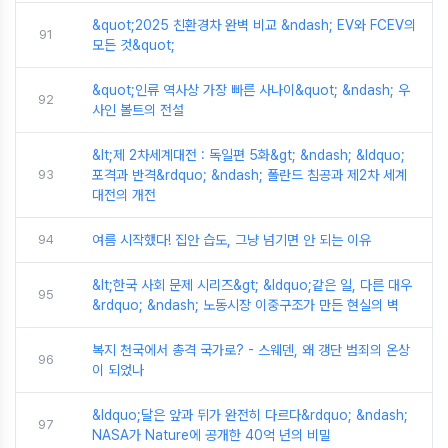
&quot;2025 친환경차 완벽 비교 &ndash; EV와 FCEV의
91
모든 것&quot;
&quot;인류 역사상 가장 빠른 사나이&quot; &ndash; 우
92
사인 볼트의 전설
&lt;제 2차세계대전 : 독일편 5화&gt; &ndash; &ldquo;
93
포격과 반격&rdquo; &ndash; 폴란드 침공과 제2차 세계
대전의 개전
94
여름 시작했다! 집안 습도, 그냥 넘기면 안 되는 이유
&lt;한국 사회 문제 시리즈&gt; &ldquo;같은 일, 다른 대우
95
&rdquo; &ndash; 노동시장 이중구조가 만든 현실의 벽
복지 천국에서 총격 국가로? - 스웨덴, 왜 갱단 범죄의 온상
96
이 되었나
&ldquo;달은 앞과 뒤가 완전히 다르다&rdquo; &ndash;
97
NASA가 Nature에 공개한 40억 년의 비밀