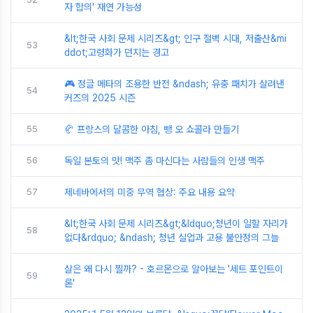
자 합의' 재연 가능성
&lt;한국 사회 문제 시리즈&gt; 인구 절벽 시대, 저출산&mi
53
ddot;고령화가 던지는 경고
🎮 정글 메타의 조용한 반전 &ndash; 유충 패치가 살려낸
54
커즈의 2025 시즌
55
🥐 프랑스의 달콤한 아침, 뺑 오 쇼콜라 만들기
56
독일 본토의 맛! 맥주 좀 마신다는 사람들의 인생 맥주
57
제네바에서의 미중 무역 협상: 주요 내용 요약
&lt;한국 사회 문제 시리즈&gt;&ldquo;청년이 일할 자리가
58
없다&rdquo; &ndash; 청년 실업과 고용 불안정의 그늘
살은 왜 다시 찔까? - 호르몬으로 알아보는 '세트 포인트이
59
론'