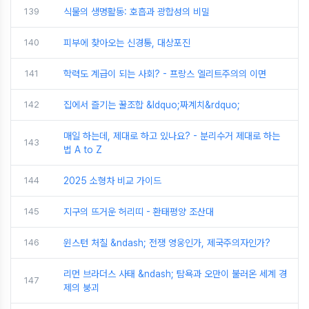
139
식물의 생명활동: 호흡과 광합성의 비밀
140
피부에 찾아오는 신경통, 대상포진
141
학력도 계급이 되는 사회? - 프랑스 엘리트주의의 이면
142
집에서 즐기는 꿀조합 &ldquo;짜계치&rdquo;
매일 하는데, 제대로 하고 있나요? - 분리수거 제대로 하는
143
법 A to Z
144
2025 소형차 비교 가이드
145
지구의 뜨거운 허리띠 - 환태평양 조산대
146
윈스턴 처칠 &ndash; 전쟁 영웅인가, 제국주의자인가?
리먼 브라더스 사태 &ndash; 탐욕과 오만이 불러온 세계 경
147
제의 붕괴