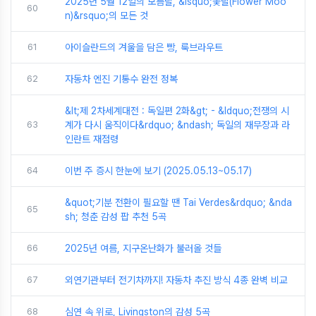
2025년 5월 12일의 보름달, &lsquo;꽃달(Flower Moo
60
n)&rsquo;의 모든 것
61
아이슬란드의 겨울을 담은 빵, 룩브라우트
62
자동차 엔진 기통수 완전 정복
&lt;제 2차세계대전 : 독일편 2화&gt; - &ldquo;전쟁의 시
63
계가 다시 움직이다&rdquo; &ndash; 독일의 재무장과 라
인란트 재점령
64
이번 주 증시 한눈에 보기 (2025.05.13~05.17)
&quot;기분 전환이 필요할 땐 Tai Verdes&rdquo; &nda
65
sh; 청춘 감성 팝 추천 5곡
66
2025년 여름, 지구온난화가 불러올 것들
67
외연기관부터 전기차까지! 자동차 추진 방식 4종 완벽 비교
68
심연 속 위로, Livingston의 감성 5곡