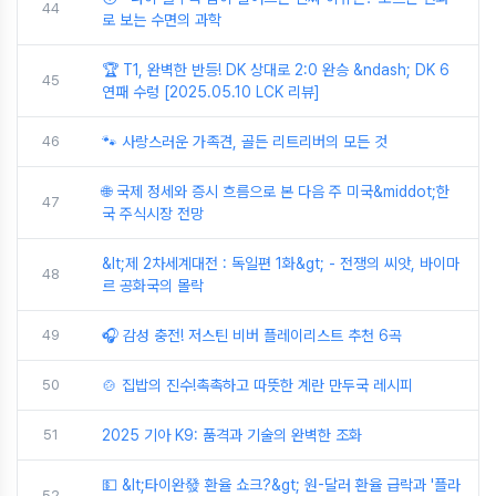
44
로 보는 수면의 과학
🏆 T1, 완벽한 반등! DK 상대로 2:0 완승 &ndash; DK 6
45
연패 수렁 [2025.05.10 LCK 리뷰]
46
🐾 사랑스러운 가족견, 골든 리트리버의 모든 것
🌐 국제 정세와 증시 흐름으로 본 다음 주 미국&middot;한
47
국 주식시장 전망
&lt;제 2차세계대전 : 독일편 1화&gt; - 전쟁의 씨앗, 바이마
48
르 공화국의 몰락
49
🎧 감성 충전! 저스틴 비버 플레이리스트 추천 6곡
50
🍲 집밥의 진수!촉촉하고 따뜻한 계란 만두국 레시피
51
2025 기아 K9: 품격과 기술의 완벽한 조화
💵 &lt;타이완發 환율 쇼크?&gt; 원-달러 환율 급락과 '플라
52