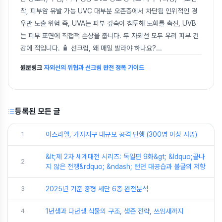
착, 피부암 유발 가능 UVC 대부분 오존층에서 차단됨 인위적인 경
우만 노출 위험 즉, UVA는 피부 깊숙이 침투해 노화를 촉진, UVB
는 피부 표면에 직접적 손상을 줍니다. 두 자외선 모두 우리 피부 건
강에 적입니다. 🧴 선크림, 왜 매일 발라야 하나요?
...
원문링크
자외선의 위협과 선크림 완전 정복 가이드
등록된 모든 글
1
이스라엘, 가자지구 대규모 공격 단행 (300명 이상 사망)
&lt;제 2차 세계대전 시리즈: 독일편 9화&gt; &ldquo;끝나
2
지 않은 전쟁&rdquo; &ndash; 런던 대공습과 불굴의 저항
3
2025년 기준 중형 세단 6종 완전분석
4
1년생과 다년생 식물의 구조, 생존 전략, 쓰임새까지