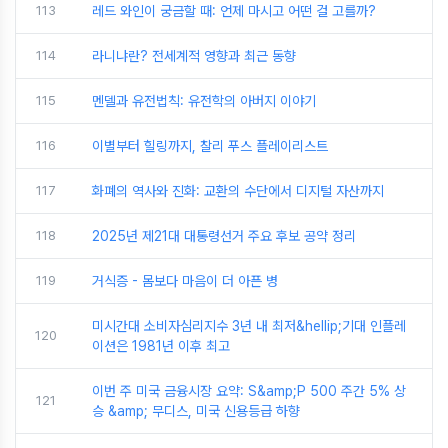
113
레드 와인이 궁금할 때: 언제 마시고 어떤 걸 고를까?
114
라니냐란? 전세계적 영향과 최근 동향
115
멘델과 유전법칙: 유전학의 아버지 이야기
116
이별부터 힐링까지, 찰리 푸스 플레이리스트
117
화폐의 역사와 진화: 교환의 수단에서 디지털 자산까지
118
2025년 제21대 대통령선거 주요 후보 공약 정리
119
거식증 - 몸보다 마음이 더 아픈 병
미시간대 소비자심리지수 3년 내 최저&hellip;기대 인플레
120
이션은 1981년 이후 최고
이번 주 미국 금융시장 요약: S&amp;P 500 주간 5% 상
121
승 &amp; 무디스, 미국 신용등급 하향