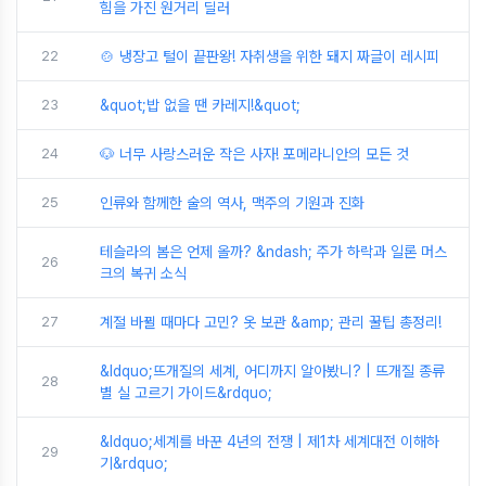
힘을 가진 원거리 딜러
22
🍲 냉장고 털이 끝판왕! 자취생을 위한 돼지 짜글이 레시피
23
&quot;밥 없을 땐 카레지!&quot;
24
🐶 너무 사랑스러운 작은 사자! 포메라니안의 모든 것
25
인류와 함께한 술의 역사, 맥주의 기원과 진화
테슬라의 봄은 언제 올까? &ndash; 주가 하락과 일론 머스
26
크의 복귀 소식
27
계절 바뀔 때마다 고민? 옷 보관 &amp; 관리 꿀팁 총정리!
&ldquo;뜨개질의 세계, 어디까지 알아봤니? | 뜨개질 종류
28
별 실 고르기 가이드&rdquo;
&ldquo;세계를 바꾼 4년의 전쟁 | 제1차 세계대전 이해하
29
기&rdquo;