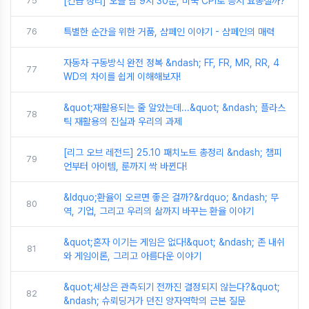
75
[긴급 정리] 오늘 밤 9시 30분, 미국 CPI로 증시 요동칠까?
76
특별한 순간을 위한 거품, 샴페인 이야기 - 샴페인의 매력
자동차 구동방식 완전 정복 &ndash; FF, FR, MR, RR, 4
77
WD의 차이를 쉽게 이해해보자!
&quot;재활용되는 줄 알았는데...&quot; &ndash; 플라스
78
틱 재활용의 진실과 우리의 과제
[리그 오브 레전드] 25.10 패치노트 총정리 &ndash; 챔피
79
언부터 아이템, 룬까지 싹 바뀐다!
&ldquo;환율이 오르면 좋은 걸까?&rdquo; &ndash; 무
80
역, 기업, 그리고 우리의 삶까지 바꾸는 환율 이야기
&quot;혼자 이기는 게임은 없다!&quot; &ndash; 존 내쉬
81
와 게임이론, 그리고 아름다운 이야기
&quot;세상은 관측되기 전까진 결정되지 않는다?&quot;
82
&ndash; 슈뢰딩거가 던진 양자역학의 근본 질문