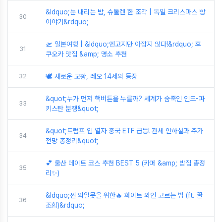
&ldquo;눈 내리는 밤, 슈톨렌 한 조각 | 독일 크리스마스 빵
30
이야기&rdquo;
🛫 일본여행 | &ldquo;엔고지만 아깝지 않다!&rdquo; 후
31
쿠오카 맛집 &amp; 명소 추천
32
🕊️ 새로운 교황, 레오 14세의 등장
&quot;누가 먼저 핵버튼을 누를까? 세계가 숨죽인 인도-파
33
키스탄 분쟁&quot;
&quot;트럼프 입 열자 중국 ETF 급등! 관세 인하설과 주가
34
전망 총정리&quot;
💕 울산 데이트 코스 추천 BEST 5 (카페 &amp; 밥집 총정
35
리✨)
&ldquo;찐 와알못을 위한🔥 화이트 와인 고르는 법 (ft. 꿀
36
조합)&rdquo;