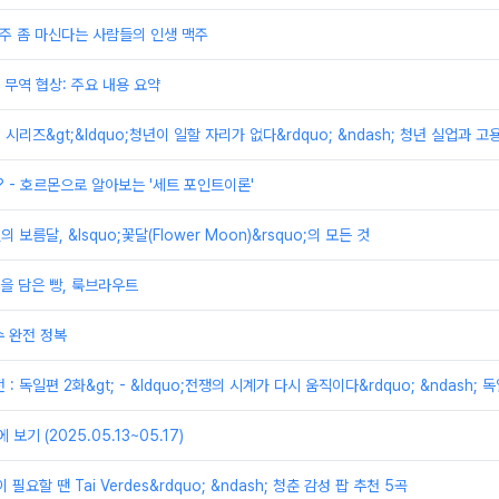
맥주 좀 마신다는 사람들의 인생 맥주
무역 협상: 주요 내용 요약
제 시리즈&gt;&ldquo;청년이 일할 자리가 없다&rdquo; &ndash; 청년 실업과 
? - 호르몬으로 알아보는 '세트 포인트이론'
의 보름달, &lsquo;꽃달(Flower Moon)&rsquo;의 모든 것
을 담은 빵, 룩브라우트
 완전 정복
전 : 독일편 2화&gt; - &ldquo;전쟁의 시계가 다시 움직이다&rdquo; &ndas
보기 (2025.05.13~05.17)
 필요할 땐 Tai Verdes&rdquo; &ndash; 청춘 감성 팝 추천 5곡