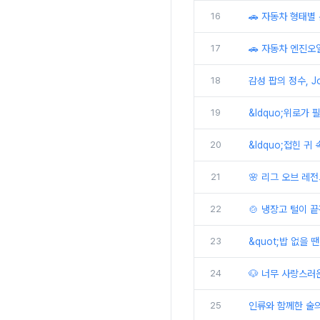
16
🚗 자동차 형태별 
17
🚗 자동차 엔진오
18
감성 팝의 정수, J
19
&ldquo;위로가 필
20
&ldquo;접힌 귀 
21
🌸 리그 오브 레전
22
🍲 냉장고 털이 
23
&quot;밥 없을 땐
24
🐶 너무 사랑스러
25
인류와 함께한 술의