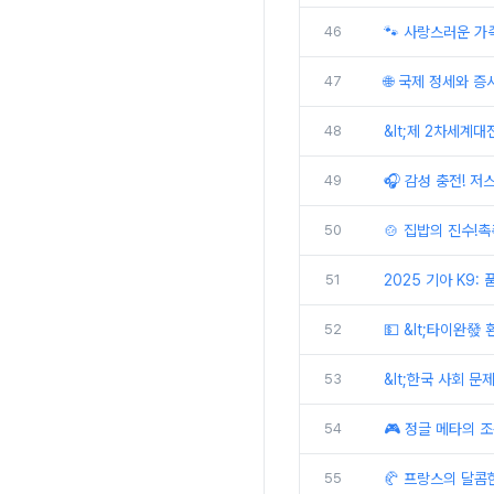
46
🐾 사랑스러운 가
47
🌐 국제 정세와 증
48
&lt;제 2차세계대
49
🎧 감성 충전! 
50
🍲 집밥의 진수!
51
2025 기아 K9:
52
💵 &lt;타이완發
53
&lt;한국 사회 문
54
🎮 정글 메타의 조
55
🥐 프랑스의 달콤