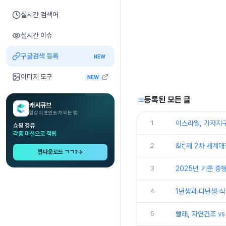
실시간 검색어
실시간 이슈
구글검색 등록
NEW
이미지 도구
NEW
등록된 모든 글
캐시큐브
일상이 포인트가 되는 앱
1
이스라엘, 가자지구
쇼핑 경유
각종 미션으로 적립
2
&lt;제 2차 세계
앱다운로드 ㄱㄱ?
→
3
2025년 기준 중
4
1년생과 다년생 식
5
빨래, 자연건조 v