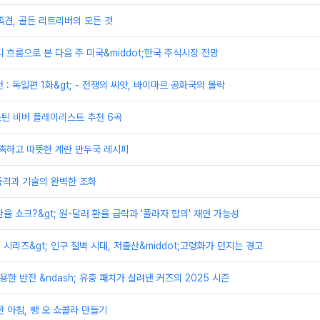
족견, 골든 리트리버의 모든 것
시 흐름으로 본 다음 주 미국&middot;한국 주식시장 전망
전 : 독일편 1화&gt; - 전쟁의 씨앗, 바이마르 공화국의 몰락
저스틴 비버 플레이리스트 추천 6곡
촉촉하고 따뜻한 계란 만두국 레시피
 품격과 기술의 완벽한 조화
 환율 쇼크?&gt; 원-달러 환율 급락과 '플라자 합의' 재연 가능성
제 시리즈&gt; 인구 절벽 시대, 저출산&middot;고령화가 던지는 경고
용한 반전 &ndash; 유충 패치가 살려낸 커즈의 2025 시즌
한 아침, 뺑 오 쇼콜라 만들기