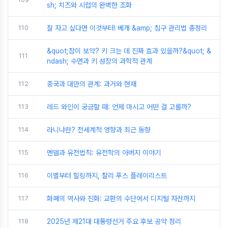
sh; 치즈와 시럽의 완벽한 조화
110
잘 자고 싶다면 이것부터! 베개 &amp; 침구 관리법 총정리
&quot;잠이 보약? 키 크는 데 진짜 효과 있을까?&quot; &
111
ndash; 수면과 키 성장의 과학적 관계
112
중국과 대만의 관계: 과거와 현재
113
레드 와인이 궁금할 때: 언제 마시고 어떤 걸 고를까?
114
라니냐란? 전세계적 영향과 최근 동향
115
멘델과 유전법칙: 유전학의 아버지 이야기
116
이별부터 힐링까지, 찰리 푸스 플레이리스트
117
화폐의 역사와 진화: 교환의 수단에서 디지털 자산까지
118
2025년 제21대 대통령선거 주요 후보 공약 정리