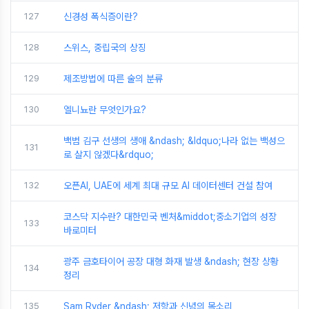
127
신경성 폭식증이란?
128
스위스, 중립국의 상징
129
제조방법에 따른 술의 분류
130
엘니뇨란 무엇인가요?
백범 김구 선생의 생애 &ndash; &ldquo;나라 없는 백성으
131
로 살지 않겠다&rdquo;
132
오픈AI, UAE에 세계 최대 규모 AI 데이터센터 건설 참여
코스닥 지수란? 대한민국 벤처&middot;중소기업의 성장
133
바로미터
광주 금호타이어 공장 대형 화재 발생 &ndash; 현장 상황
134
정리
135
Sam Ryder &ndash; 저항과 신념의 목소리