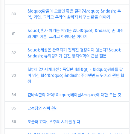
&ldquo;환율이 오르면 좋은 걸까?&rdquo; &ndash; 무
80
역, 기업, 그리고 우리의 삶까지 바꾸는 환율 이야기
&quot;혼자 이기는 게임은 없다!&quot; &ndash; 존 내쉬
81
와 게임이론, 그리고 아름다운 이야기
&quot;세상은 관측되기 전까진 결정되지 않는다?&quot;
82
&ndash; 슈뢰딩거가 던진 양자역학의 근본 질문
&lt;제 2차세계대전 : 독일편 4화&gt; - &ldquo;평화를 팔
83
아 넘긴 협상&rdquo; &ndash; 주데텐란트 위기와 뮌헨 협
정
84
겉바속쫀의 매력! &lsquo;베이글&rsquo;에 대한 모든 것
85
근성장의 진짜 원리
86
도플러 효과, 우주의 시계를 읽다