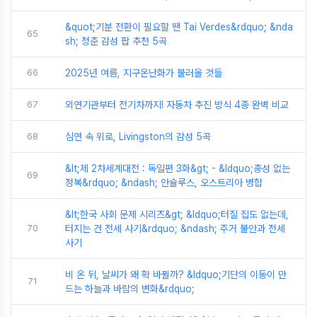
&quot;기분 전환이 필요할 땐 Tai Verdes&rdquo; &nda
65
sh; 청춘 감성 팝 추천 5곡
66
2025년 여름, 지구온난화가 불러올 것들
67
외연기관부터 전기차까지! 자동차 추진 방식 4종 완벽 비교
68
심연 속 위로, Livingston의 감성 5곡
&lt;제 2차세계대전 : 독일편 3화&gt; - &ldquo;총성 없는
69
정복&rdquo; &ndash; 안슐루스, 오스트리아 병합
&lt;한국 사회 문제 시리즈&gt; &ldquo;터질 집도 없는데,
70
터지는 건 전세 사기&rdquo; &ndash; 주거 불안과 전세
사기
비 온 뒤, 날씨가 왜 확 바뀔까? &ldquo;기단의 이동이 만
71
드는 하늘과 바람의 변화&rdquo;