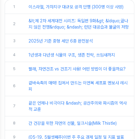
1
이스라엘, 가자지구 대규모 공격 단행 (300명 이상 사망)
&lt;제 2차 세계대전 시리즈: 독일편 9화&gt; &ldquo;끝나
2
지 않은 전쟁&rdquo; &ndash; 런던 대공습과 불굴의 저항
3
2025년 기준 중형 세단 6종 완전분석
4
1년생과 다년생 식물의 구조, 생존 전략, 쓰임새까지
5
빨래, 자연건조 vs 건조기 사용! 어떤 방법이 더 좋을까요?
겉바속촉의 매력! 집에서 만드는 이연복 셰프표 멘보샤 레시
6
피
끝은 언제나 비극이다 &ndash; 공산주의와 파시즘의 역사
7
적 교훈
8
간 건강을 위한 자연의 선물, 밀크시슬(Milk Thistle)
9
(05-19, 5월셋째주)이번 주 주요 경제 일정 및 지표 발표