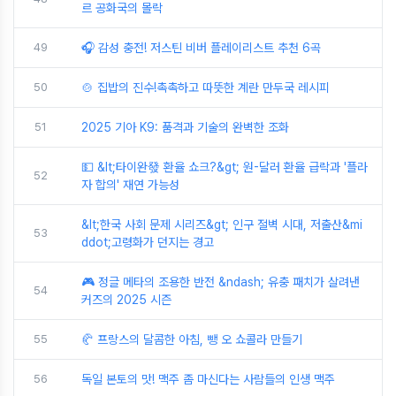
르 공화국의 몰락
49
🎧 감성 충전! 저스틴 비버 플레이리스트 추천 6곡
50
🍲 집밥의 진수!촉촉하고 따뜻한 계란 만두국 레시피
51
2025 기아 K9: 품격과 기술의 완벽한 조화
💵 &lt;타이완發 환율 쇼크?&gt; 원-달러 환율 급락과 '플라
52
자 합의' 재연 가능성
&lt;한국 사회 문제 시리즈&gt; 인구 절벽 시대, 저출산&mi
53
ddot;고령화가 던지는 경고
🎮 정글 메타의 조용한 반전 &ndash; 유충 패치가 살려낸
54
커즈의 2025 시즌
55
🥐 프랑스의 달콤한 아침, 뺑 오 쇼콜라 만들기
56
독일 본토의 맛! 맥주 좀 마신다는 사람들의 인생 맥주