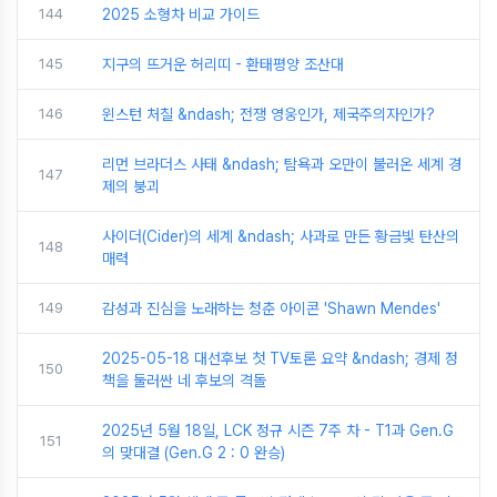
144
2025 소형차 비교 가이드
145
지구의 뜨거운 허리띠 - 환태평양 조산대
146
윈스턴 처칠 &ndash; 전쟁 영웅인가, 제국주의자인가?
리먼 브라더스 사태 &ndash; 탐욕과 오만이 불러온 세계 경
147
제의 붕괴
사이더(Cider)의 세계 &ndash; 사과로 만든 황금빛 탄산의
148
매력
149
감성과 진심을 노래하는 청춘 아이콘 'Shawn Mendes'
2025-05-18 대선후보 첫 TV토론 요약 &ndash; 경제 정
150
책을 둘러싼 네 후보의 격돌
2025년 5월 18일, LCK 정규 시즌 7주 차 - T1과 Gen.G
151
의 맞대결 (Gen.G 2 : 0 완승)