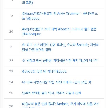
18
크 포함)
&ldquo;위로가 필요할 땐 Andy Grammer - 플레이리스
19
트 5&rdquo;
&ldquo;접힌 귀 속의 매력 &ndash; 스코티시 폴드 완전
20
정복!&rdquo;
🌸 리그 오브 레전드 신규 챔피언, 유나라 &ndash; 자연의
21
힘을 가진 원거리 딜러
22
🍲 냉장고 털이 끝판왕! 자취생을 위한 돼지 짜글이 레시피
23
&quot;밥 없을 땐 카레지!&quot;
24
🐶 너무 사랑스러운 작은 사자! 포메라니안의 모든 것
25
인류와 함께한 술의 역사, 맥주의 기원과 진화
테슬라의 봄은 언제 올까? &ndash; 주가 하락과 일론 머스
26