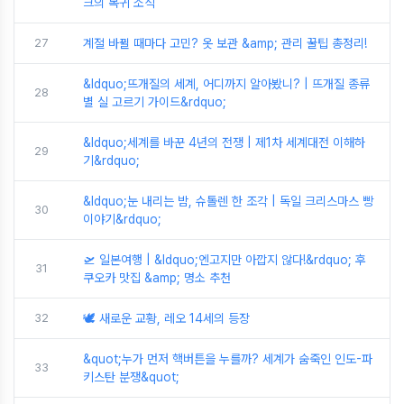
크의 복귀 소식
27
계절 바뀔 때마다 고민? 옷 보관 &amp; 관리 꿀팁 총정리!
&ldquo;뜨개질의 세계, 어디까지 알아봤니? | 뜨개질 종류
28
별 실 고르기 가이드&rdquo;
&ldquo;세계를 바꾼 4년의 전쟁 | 제1차 세계대전 이해하
29
기&rdquo;
&ldquo;눈 내리는 밤, 슈톨렌 한 조각 | 독일 크리스마스 빵
30
이야기&rdquo;
🛫 일본여행 | &ldquo;엔고지만 아깝지 않다!&rdquo; 후
31
쿠오카 맛집 &amp; 명소 추천
32
🕊️ 새로운 교황, 레오 14세의 등장
&quot;누가 먼저 핵버튼을 누를까? 세계가 숨죽인 인도-파
33
키스탄 분쟁&quot;