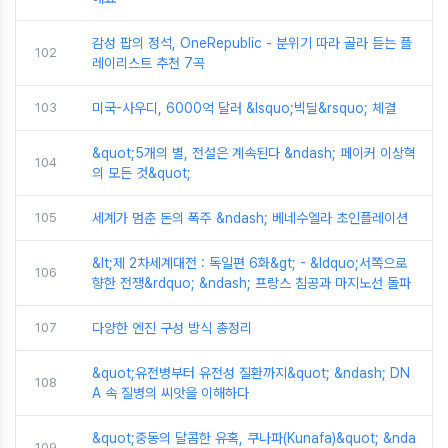
감성 팝의 정석, OneRepublic - 분위기 따라 골라 듣는 플
102
레이리스트 추천 7곡
103
미국-사우디, 6000억 달러 &lsquo;빅딜&rsquo; 체결
&quot;5개의 별, 전설은 계속된다 &ndash; 페이커 이상혁
104
의 모든 것&quot;
105
세계가 멈춘 돈의 폭주 &ndash; 베네수엘라 초인플레이션
&lt;제 2차세계대전 : 독일편 6화&gt; - &ldquo;서쪽으로
106
향한 전쟁&rdquo; &ndash; 프랑스 침공과 마지노선 돌파
107
다양한 엔진 구성 방식 총정리
&quot;유전병부터 유전성 질환까지&quot; &ndash; DN
108
A 속 질병의 씨앗을 이해하다
&quot;중동의 달콤한 유혹, 쿠나파(Kunafa)&quot; &nda
109