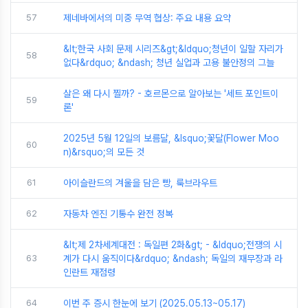
57
제네바에서의 미중 무역 협상: 주요 내용 요약
&lt;한국 사회 문제 시리즈&gt;&ldquo;청년이 일할 자리가
58
없다&rdquo; &ndash; 청년 실업과 고용 불안정의 그늘
살은 왜 다시 찔까? - 호르몬으로 알아보는 '세트 포인트이
59
론'
2025년 5월 12일의 보름달, &lsquo;꽃달(Flower Moo
60
n)&rsquo;의 모든 것
61
아이슬란드의 겨울을 담은 빵, 룩브라우트
62
자동차 엔진 기통수 완전 정복
&lt;제 2차세계대전 : 독일편 2화&gt; - &ldquo;전쟁의 시
63
계가 다시 움직이다&rdquo; &ndash; 독일의 재무장과 라
인란트 재점령
64
이번 주 증시 한눈에 보기 (2025.05.13~05.17)