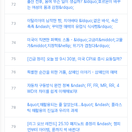
출산 전후, 몸에 무슨 일이 생길까? &ldquo;호르몬이 바꾸
72
는 여성의 몸과 감정&rdquo;
이탈리아의 납작한 빵, 치아바타 &ldquo;겉은 바삭, 속은
73
촉촉 &ndash; 꾸덕한 매력의 유럽식 식사빵&rdquo;
미국이 직면한 퍼펙트 스톰 - &ldquo;고금리&middot;고물
74
가&middot;지정학&hellip; 위기가 겹쳤다&rdquo;
75
[긴급 정리] 오늘 밤 9시 30분, 미국 CPI로 증시 요동칠까?
76
특별한 순간을 위한 거품, 샴페인 이야기 - 샴페인의 매력
자동차 구동방식 완전 정복 &ndash; FF, FR, MR, RR, 4
77
WD의 차이를 쉽게 이해해보자!
&quot;재활용되는 줄 알았는데...&quot; &ndash; 플라스
78
틱 재활용의 진실과 우리의 과제
[리그 오브 레전드] 25.10 패치노트 총정리 &ndash; 챔피
79
언부터 아이템, 룬까지 싹 바뀐다!