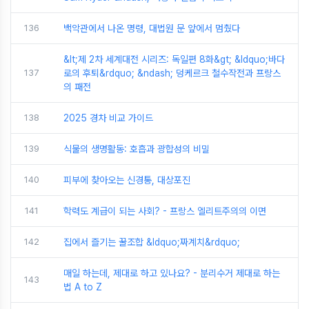
136
백악관에서 나온 명령, 대법원 문 앞에서 멈췄다
&lt;제 2차 세계대전 시리즈: 독일편 8화&gt; &ldquo;바다
137
로의 후퇴&rdquo; &ndash; 덩케르크 철수작전과 프랑스
의 패전
138
2025 경차 비교 가이드
139
식물의 생명활동: 호흡과 광합성의 비밀
140
피부에 찾아오는 신경통, 대상포진
141
학력도 계급이 되는 사회? - 프랑스 엘리트주의의 이면
142
집에서 즐기는 꿀조합 &ldquo;짜계치&rdquo;
매일 하는데, 제대로 하고 있나요? - 분리수거 제대로 하는
143
법 A to Z