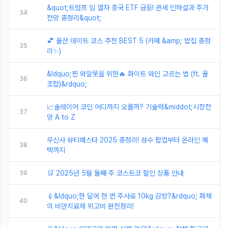
&quot;트럼프 입 열자 중국 ETF 급등! 관세 인하설과 주가
34
전망 총정리&quot;
💕 울산 데이트 코스 추천 BEST 5 (카페 &amp; 밥집 총정
35
리✨)
&ldquo;찐 와알못을 위한🔥 화이트 와인 고르는 법 (ft. 꿀
36
조합)&rdquo;
📈솔레이어 코인 어디까지 오를까? 기술력&middot;시장전
37
망 A to Z
무신사 뷰티페스타 2025 총정리! 성수 팝업부터 온라인 혜
38
택까지
39
🛒 2025년 5월 둘째 주 코스트코 할인 상품 안내
💉&ldquo;한 달에 한 번 주사로 10kg 감량?&rdquo; 화제
40
의 비만치료제 위고비 완전정리!