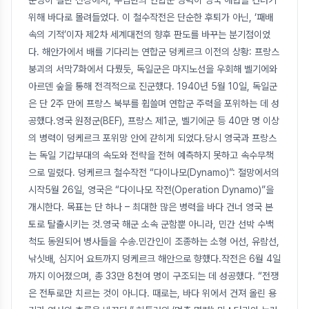
운명이 걸린 전장에서, 수십만의 연합군 병력이 영국 해협을 건너기
위해 바다로 몰려들었다. 이 철수작전은 단순한 후퇴가 아닌, ‘패배
속의 기적’이자 제2차 세계대전의 향후 판도를 바꾸는 분기점이었
다. 해안가에서 배를 기다리는 연합군 덩케르크 이전의 상황: 프랑스
붕괴의 서막7화에서 다뤘듯, 독일군은 마지노선을 우회해 벨기에와
아르덴 숲을 통해 전격적으로 진군했다. 1940년 5월 10일, 독일군
은 단 2주 만에 프랑스 북부를 휩쓸며 연합군 주력을 포위하는 데 성
공했다.영국 원정군(BEF), 프랑스 제1군, 벨기에군 등 40만 명 이상
의 병력이 덩케르크 포위망 안에 갇히게 되었다.당시 영국과 프랑스
는 독일 기갑부대의 속도와 전략을 전혀 예측하지 못하고 속수무책
으로 밀렸다. 덩케르크 철수작전 “다이나모(Dynamo)”: 절망에서의
시작5월 26일, 영국은 “다이나모 작전(Operation Dynamo)”을
개시한다. 목표는 단 하나 – 최대한 많은 병력을 바다 건너 영국 본
토로 탈출시키는 것.영국 해군 소속 군함뿐 아니라, 민간 선박 수백
척도 동원되어 병사들을 수송.민간인이 조종하는 소형 어선, 유람선,
낚싯배, 심지어 요트까지 덩케르크 해안으로 향했다.작전은 6월 4일
까지 이어졌으며, 총 33만 8천여 명이 구조되는 데 성공했다. “전쟁
은 전투로만 치르는 것이 아니다. 때로는, 바다 위에서 건져 올린 용