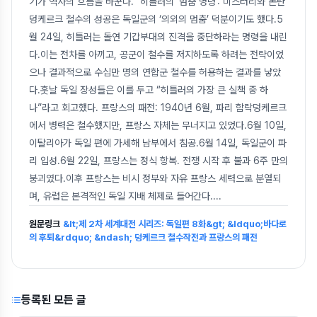
기가 역사의 흐름을 바꾼다.” 히틀러의 ‘멈춤 명령’: 미스터리와 논란
덩케르크 철수의 성공은 독일군의 ‘의외의 멈춤’ 덕분이기도 했다.5
월 24일, 히틀러는 돌연 기갑부대의 진격을 중단하라는 명령을 내린
다.이는 전차를 아끼고, 공군이 철수를 저지하도록 하려는 전략이었
으나 결과적으로 수십만 명의 연합군 철수를 허용하는 결과를 낳았
다.훗날 독일 장성들은 이를 두고 “히틀러의 가장 큰 실책 중 하
나”라고 회고했다. 프랑스의 패전: 1940년 6월, 파리 함락덩케르크
에서 병력은 철수했지만, 프랑스 자체는 무너지고 있었다.6월 10일,
이탈리아가 독일 편에 가세해 남부에서 침공.6월 14일, 독일군이 파
리 입성.6월 22일, 프랑스는 정식 항복. 전쟁 시작 후 불과 6주 만의
붕괴였다.이후 프랑스는 비시 정부와 자유 프랑스 세력으로 분열되
며, 유럽은 본격적인 독일 지배 체제로 들어간다.
...
원문링크
&lt;제 2차 세계대전 시리즈: 독일편 8화&gt; &ldquo;바다로
의 후퇴&rdquo; &ndash; 덩케르크 철수작전과 프랑스의 패전
등록된 모든 글