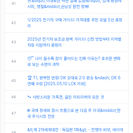
🍜&ldquo;이대로만 하면 실패 없음!&rdquo; 잡채 황금레
41
시피, 명절&middot;손님상 완전 정복!
💡2025 전기차 구매 가이드! 가격대별 추천 모델 5선 총정
42
리
2025년 전기차 보조금 완벽 가이드! 신청 방법부터 지역별
43
차등 지원까지 총정리
😴 나이 들수록 잠이 줄어드는 진짜 이유는? 호르몬 변화
44
로 보는 수면의 과학
🏆 T1, 완벽한 반등! DK 상대로 2:0 완승 &ndash; DK 6
45
연패 수렁 [2025.05.10 LCK 리뷰]
46
🐾 사랑스러운 가족견, 골든 리트리버의 모든 것
🌐 국제 정세와 증시 흐름으로 본 다음 주 미국&middot;한
47
국 주식시장 전망
&lt;제 2차세계대전 : 독일편 1화&gt; - 전쟁의 씨앗, 바이마
48