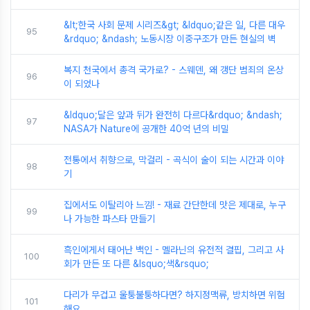
&lt;한국 사회 문제 시리즈&gt; &ldquo;같은 일, 다른 대우
95
&rdquo; &ndash; 노동시장 이중구조가 만든 현실의 벽
복지 천국에서 총격 국가로? - 스웨덴, 왜 갱단 범죄의 온상
96
이 되었나
&ldquo;달은 앞과 뒤가 완전히 다르다&rdquo; &ndash;
97
NASA가 Nature에 공개한 40억 년의 비밀
전통에서 취향으로, 막걸리 - 곡식이 술이 되는 시간과 이야
98
기
집에서도 이탈리아 느낌! - 재료 간단한데 맛은 제대로, 누구
99
나 가능한 파스타 만들기
흑인에게서 태어난 백인 - 멜라닌의 유전적 결핍, 그리고 사
100
회가 만든 또 다른 &lsquo;색&rsquo;
다리가 무겁고 울퉁불퉁하다면? 하지정맥류, 방치하면 위험
101
해요