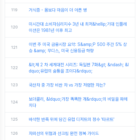
119
거식증 - 몸보다 마음이 더 아픈 병
미시간대 소비자심리지수 3년 내 최저&hellip;기대 인플레
120
이션은 1981년 이후 최고
이번 주 미국 금융시장 요약: S&amp;P 500 주간 5% 상
121
승 &amp; 무디스, 미국 신용등급 하향
&lt;제 2 차 세계대전 시리즈: 독일편 7화&gt; &ndash; &l
122
dquo;유럽의 숨통을 조이다&rdquo;
123
국산차 중 가장 비싼 차 vs 가장 저렴한 차는?
보더콜리, &ldquo;가장 똑똑한 개&rdquo;의 비밀을 파헤
124
치다
125
바삭한 반죽 위에 담긴 유럽 디저트의 정수 '타르트'
126
자외선의 위협과 선크림 완전 정복 가이드