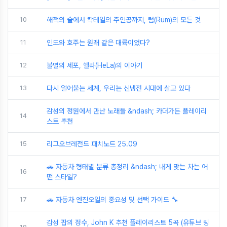
10
해적의 술에서 칵테일의 주인공까지, 럼(Rum)의 모든 것
11
인도와 호주는 원래 같은 대륙이었다?
12
불멸의 세포, 헬라(HeLa)의 이야기
13
다시 얼어붙는 세계, 우리는 신냉전 시대에 살고 있다
감성의 정원에서 만난 노래들 &ndash; 카더가든 플레이리
14
스트 추천
15
리그오브레전드 패치노트 25.09
🚗 자동차 형태별 분류 총정리 &ndash; 내게 맞는 차는 어
16
떤 스타일?
17
🚗 자동차 엔진오일의 중요성 및 선택 가이드 🔧
감성 팝의 정수, John K 추천 플레이리스트 5곡 (유튜브 링