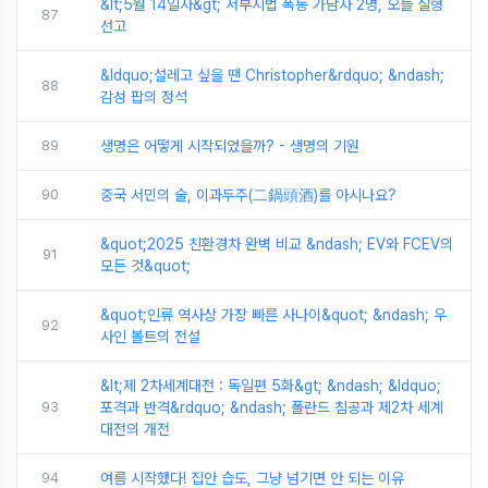
&lt;5월 14일자&gt; 서부지법 폭동 가담자 2명, 오늘 실형
87
선고
&ldquo;설레고 싶을 땐 Christopher&rdquo; &ndash;
88
감성 팝의 정석
89
생명은 어떻게 시작되었을까? - 생명의 기원
90
중국 서민의 술, 이과두주(二鍋頭酒)를 아시나요?
&quot;2025 친환경차 완벽 비교 &ndash; EV와 FCEV의
91
모든 것&quot;
&quot;인류 역사상 가장 빠른 사나이&quot; &ndash; 우
92
사인 볼트의 전설
&lt;제 2차세계대전 : 독일편 5화&gt; &ndash; &ldquo;
93
포격과 반격&rdquo; &ndash; 폴란드 침공과 제2차 세계
대전의 개전
94
여름 시작했다! 집안 습도, 그냥 넘기면 안 되는 이유