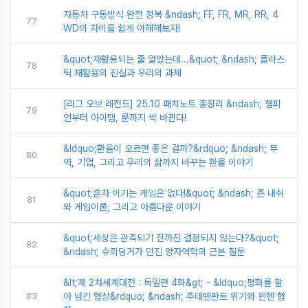
자동차 구동방식 완전 정복 &ndash; FF, FR, MR, RR, 4
77
WD의 차이를 쉽게 이해해보자!
&quot;재활용되는 줄 알았는데...&quot; &ndash; 플라스
78
틱 재활용의 진실과 우리의 과제
[리그 오브 레전드] 25.10 패치노트 총정리 &ndash; 챔피
79
언부터 아이템, 룬까지 싹 바뀐다!
&ldquo;환율이 오르면 좋은 걸까?&rdquo; &ndash; 무
80
역, 기업, 그리고 우리의 삶까지 바꾸는 환율 이야기
&quot;혼자 이기는 게임은 없다!&quot; &ndash; 존 내쉬
81
와 게임이론, 그리고 아름다운 이야기
&quot;세상은 관측되기 전까진 결정되지 않는다?&quot;
82
&ndash; 슈뢰딩거가 던진 양자역학의 근본 질문
&lt;제 2차세계대전 : 독일편 4화&gt; - &ldquo;평화를 팔
83
아 넘긴 협상&rdquo; &ndash; 주데텐란트 위기와 뮌헨 협