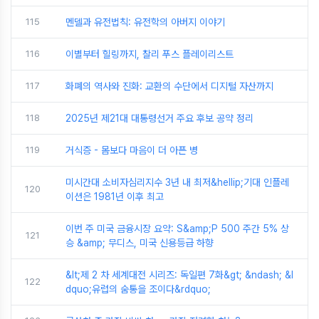
115
멘델과 유전법칙: 유전학의 아버지 이야기
116
이별부터 힐링까지, 찰리 푸스 플레이리스트
117
화폐의 역사와 진화: 교환의 수단에서 디지털 자산까지
118
2025년 제21대 대통령선거 주요 후보 공약 정리
119
거식증 - 몸보다 마음이 더 아픈 병
미시간대 소비자심리지수 3년 내 최저&hellip;기대 인플레
120
이션은 1981년 이후 최고
이번 주 미국 금융시장 요약: S&amp;P 500 주간 5% 상
121
승 &amp; 무디스, 미국 신용등급 하향
&lt;제 2 차 세계대전 시리즈: 독일편 7화&gt; &ndash; &l
122
dquo;유럽의 숨통을 조이다&rdquo;