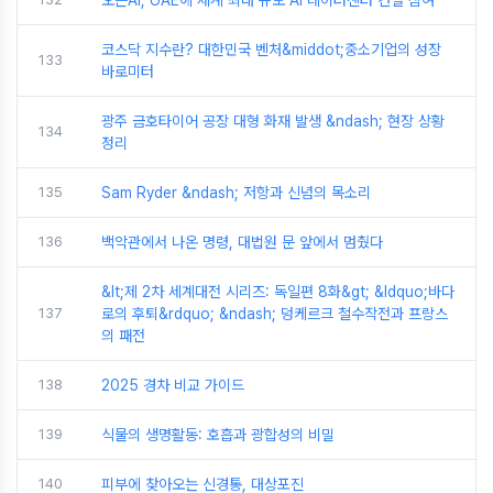
오픈AI, UAE에 세계 최대 규모 AI 데이터센터 건설 참여
코스닥 지수란? 대한민국 벤처&middot;중소기업의 성장
133
바로미터
광주 금호타이어 공장 대형 화재 발생 &ndash; 현장 상황
134
정리
135
Sam Ryder &ndash; 저항과 신념의 목소리
136
백악관에서 나온 명령, 대법원 문 앞에서 멈췄다
&lt;제 2차 세계대전 시리즈: 독일편 8화&gt; &ldquo;바다
137
로의 후퇴&rdquo; &ndash; 덩케르크 철수작전과 프랑스
의 패전
138
2025 경차 비교 가이드
139
식물의 생명활동: 호흡과 광합성의 비밀
140
피부에 찾아오는 신경통, 대상포진