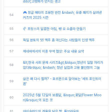
ddot;고령화가 던지는 경고
🎮 정글 메타의 조용한 반전 &ndash; 유충 패치가 살려낸
54
커즈의 2025 시즌
55
🥐 프랑스의 달콤한 아침, 뺑 오 쇼콜라 만들기
56
독일 본토의 맛! 맥주 좀 마신다는 사람들의 인생 맥주
57
제네바에서의 미중 무역 협상: 주요 내용 요약
&lt;한국 사회 문제 시리즈&gt;&ldquo;청년이 일할 자리가
58
없다&rdquo; &ndash; 청년 실업과 고용 불안정의 그늘
살은 왜 다시 찔까? - 호르몬으로 알아보는 '세트 포인트이
59
론'
2025년 5월 12일의 보름달, &lsquo;꽃달(Flower Moo
60
n)&rsquo;의 모든 것
61
아이슬란드의 겨울을 담은 빵, 룩브라우트