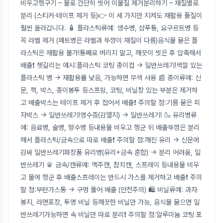
비우고헹구기 – 물로 간단히 씻어 이물질 제거분리하기 – 재질별로
분리 (스티커·테이프 제거 등)👉 이 세 가지만 지켜도 재활용 품질이
훨씬 올라갑니다. 🧴 플라스틱류예: 생수병, 샴푸통, 요구르트병 등
꼭 라벨 제거 (페트병은 라벨과 뚜껑이 재질이 다름)음식물 묻은 플
라스틱은 재활용 불가!통째로 버리지 말고, 깨끗이 씻은 후 압축해서
배출❗ 헷갈리는 예시:플라스틱 코팅 종이컵 → 일반쓰레기!색깔 있는
플라스틱 병 → 재활용률 낮음, 가능하면 무색 사용 📰 종이류예: 신
문, 책, 박스, 종이봉투 등스프링, 코팅, 비닐창 있는 부분은 제거하
고 배출박스는 테이프 제거 후 접어서 배출❗ 주의할 점:기름 묻은 피
자박스 → 일반쓰레기!영수증(감열지) → 일반쓰레기! 🍶 유리병류
예: 음료병, 술병, 향수병 등내용물 비우고 헹군 뒤 배출뚜껑은 분리
해서 플라스틱/금속으로 따로 배출❗ 주의할 점:깨진 유리 → 신문에
감싸 일반쓰레기화장품 유리병(유리+금속 혼합) → 분리 어려움, 일
반쓰레기 🥫 금속/캔류예: 맥주캔, 참치캔, 스프레이 등내용물 비우
고 물에 헹군 후 배출스프레이는 반드시 가스를 제거하고 배출❗ 주의
할 점:부탄가스통 → 구멍 뚫어 배출 (안전주의) 🛍️ 비닐류예: 과자
봉지, 라면포장, 투명 비닐 등깨끗한 비닐만 가능, 음식물 묻으면 일
반쓰레기가능하면 속 비닐만 따로 분리❗ 주의할 점:알루미늄 코팅 포