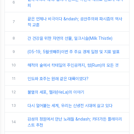
6
피
끝은 언제나 비극이다 &ndash; 공산주의와 파시즘의 역사
7
적 교훈
8
간 건강을 위한 자연의 선물, 밀크시슬(Milk Thistle)
9
(05-19, 5월셋째주)이번 주 주요 경제 일정 및 지표 발표
10
해적의 술에서 칵테일의 주인공까지, 럼(Rum)의 모든 것
11
인도와 호주는 원래 같은 대륙이었다?
12
불멸의 세포, 헬라(HeLa)의 이야기
13
다시 얼어붙는 세계, 우리는 신냉전 시대에 살고 있다
감성의 정원에서 만난 노래들 &ndash; 카더가든 플레이리
14
스트 추천