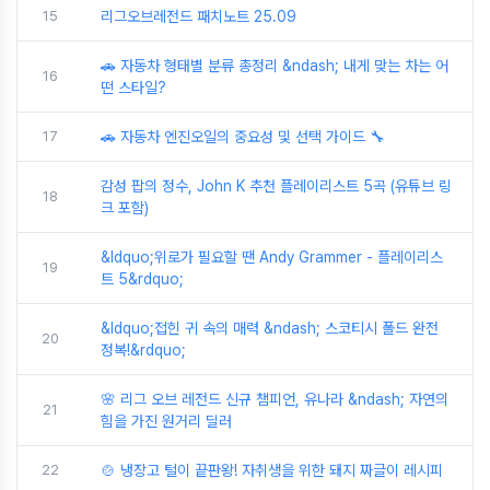
15
리그오브레전드 패치노트 25.09
🚗 자동차 형태별 분류 총정리 &ndash; 내게 맞는 차는 어
16
떤 스타일?
17
🚗 자동차 엔진오일의 중요성 및 선택 가이드 🔧
감성 팝의 정수, John K 추천 플레이리스트 5곡 (유튜브 링
18
크 포함)
&ldquo;위로가 필요할 땐 Andy Grammer - 플레이리스
19
트 5&rdquo;
&ldquo;접힌 귀 속의 매력 &ndash; 스코티시 폴드 완전
20
정복!&rdquo;
🌸 리그 오브 레전드 신규 챔피언, 유나라 &ndash; 자연의
21
힘을 가진 원거리 딜러
22
🍲 냉장고 털이 끝판왕! 자취생을 위한 돼지 짜글이 레시피