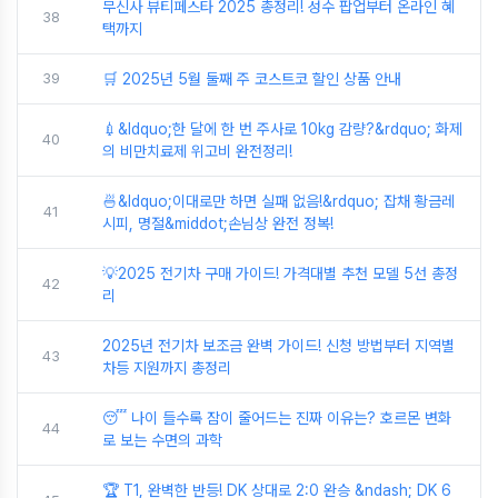
무신사 뷰티페스타 2025 총정리! 성수 팝업부터 온라인 혜
38
택까지
39
🛒 2025년 5월 둘째 주 코스트코 할인 상품 안내
💉&ldquo;한 달에 한 번 주사로 10kg 감량?&rdquo; 화제
40
의 비만치료제 위고비 완전정리!
🍜&ldquo;이대로만 하면 실패 없음!&rdquo; 잡채 황금레
41
시피, 명절&middot;손님상 완전 정복!
💡2025 전기차 구매 가이드! 가격대별 추천 모델 5선 총정
42
리
2025년 전기차 보조금 완벽 가이드! 신청 방법부터 지역별
43
차등 지원까지 총정리
😴 나이 들수록 잠이 줄어드는 진짜 이유는? 호르몬 변화
44
로 보는 수면의 과학
🏆 T1, 완벽한 반등! DK 상대로 2:0 완승 &ndash; DK 6