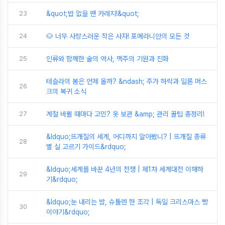
23
&quot;밥 없을 땐 카레지!&quot;
24
🐶 너무 사랑스러운 작은 사자! 포메라니안의 모든 것
25
인류와 함께한 술의 역사, 맥주의 기원과 진화
테슬라의 봄은 언제 올까? &ndash; 주가 하락과 일론 머스
26
크의 복귀 소식
27
계절 바뀔 때마다 고민? 옷 보관 &amp; 관리 꿀팁 총정리!
&ldquo;뜨개질의 세계, 어디까지 알아봤니? | 뜨개질 종류
28
별 실 고르기 가이드&rdquo;
&ldquo;세계를 바꾼 4년의 전쟁 | 제1차 세계대전 이해하
29
기&rdquo;
&ldquo;눈 내리는 밤, 슈톨렌 한 조각 | 독일 크리스마스 빵
30
이야기&rdquo;