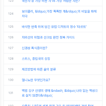
123
국산차 중 가장 비싼 차 vs 가장 저렴한 차는?
보더콜리, &ldquo;가장 똑똑한 개&rdquo;의 비밀을 파헤
124
치다
125
바삭한 반죽 위에 담긴 유럽 디저트의 정수 '타르트'
126
자외선의 위협과 선크림 완전 정복 가이드
127
신경성 폭식증이란?
128
스위스, 중립국의 상징
129
제조방법에 따른 술의 분류
130
엘니뇨란 무엇인가요?
백범 김구 선생의 생애 &ndash; &ldquo;나라 없는 백성으
131
로 살지 않겠다&rdquo;
132