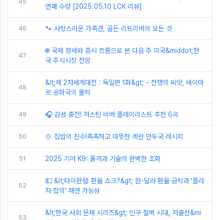
45
연패 수렁 [2025.05.10 LCK 리뷰]
46
🐾 사랑스러운 가족견, 골든 리트리버의 모든 것
🌐 국제 정세와 증시 흐름으로 본 다음 주 미국&middot;한
47
국 주식시장 전망
&lt;제 2차세계대전 : 독일편 1화&gt; - 전쟁의 씨앗, 바이마
48
르 공화국의 몰락
49
🎧 감성 충전! 저스틴 비버 플레이리스트 추천 6곡
50
🍲 집밥의 진수!촉촉하고 따뜻한 계란 만두국 레시피
51
2025 기아 K9: 품격과 기술의 완벽한 조화
💵 &lt;타이완發 환율 쇼크?&gt; 원-달러 환율 급락과 '플라
52
자 합의' 재연 가능성
&lt;한국 사회 문제 시리즈&gt; 인구 절벽 시대, 저출산&mi
53