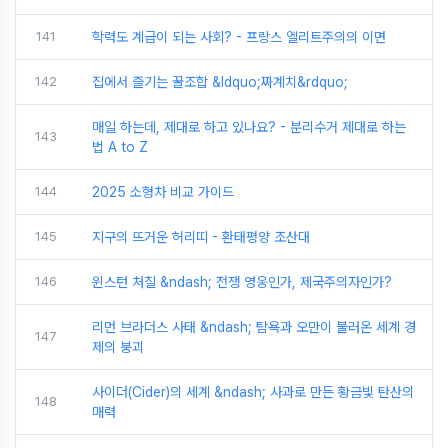
141
학력도 계급이 되는 사회? - 프랑스 엘리트주의의 이면
142
집에서 즐기는 꿀조합 &ldquo;짜계치&rdquo;
매일 하는데, 제대로 하고 있나요? - 분리수거 제대로 하는
143
법 A to Z
144
2025 소형차 비교 가이드
145
지구의 뜨거운 허리띠 - 환태평양 조산대
146
윈스턴 처칠 &ndash; 전쟁 영웅인가, 제국주의자인가?
리먼 브라더스 사태 &ndash; 탐욕과 오만이 불러온 세계 경
147
제의 붕괴
사이더(Cider)의 세계 &ndash; 사과로 만든 황금빛 탄산의
148
매력