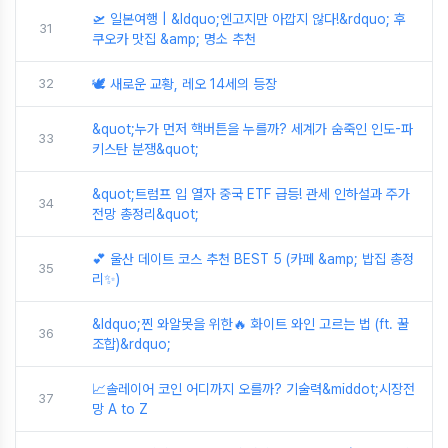
🛫 일본여행 | &ldquo;엔고지만 아깝지 않다!&rdquo; 후
31
쿠오카 맛집 &amp; 명소 추천
32
🕊️ 새로운 교황, 레오 14세의 등장
&quot;누가 먼저 핵버튼을 누를까? 세계가 숨죽인 인도-파
33
키스탄 분쟁&quot;
&quot;트럼프 입 열자 중국 ETF 급등! 관세 인하설과 주가
34
전망 총정리&quot;
💕 울산 데이트 코스 추천 BEST 5 (카페 &amp; 밥집 총정
35
리✨)
&ldquo;찐 와알못을 위한🔥 화이트 와인 고르는 법 (ft. 꿀
36
조합)&rdquo;
📈솔레이어 코인 어디까지 오를까? 기술력&middot;시장전
37
망 A to Z