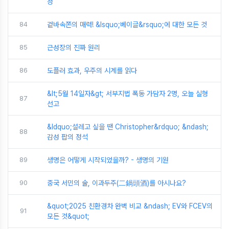
정
84
겉바속쫀의 매력! &lsquo;베이글&rsquo;에 대한 모든 것
85
근성장의 진짜 원리
86
도플러 효과, 우주의 시계를 읽다
&lt;5월 14일자&gt; 서부지법 폭동 가담자 2명, 오늘 실형
87
선고
&ldquo;설레고 싶을 땐 Christopher&rdquo; &ndash;
88
감성 팝의 정석
89
생명은 어떻게 시작되었을까? - 생명의 기원
90
중국 서민의 술, 이과두주(二鍋頭酒)를 아시나요?
&quot;2025 친환경차 완벽 비교 &ndash; EV와 FCEV의
91
모든 것&quot;