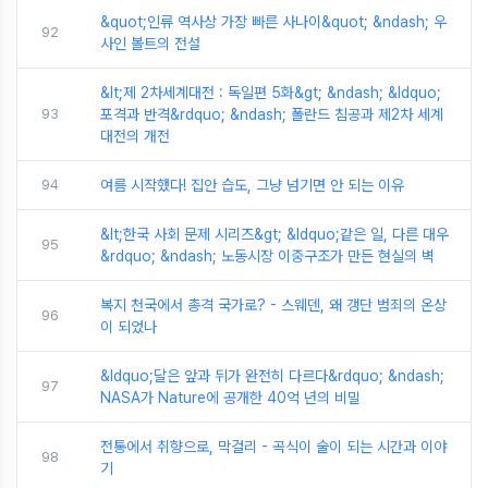
&quot;인류 역사상 가장 빠른 사나이&quot; &ndash; 우
92
사인 볼트의 전설
&lt;제 2차세계대전 : 독일편 5화&gt; &ndash; &ldquo;
93
포격과 반격&rdquo; &ndash; 폴란드 침공과 제2차 세계
대전의 개전
94
여름 시작했다! 집안 습도, 그냥 넘기면 안 되는 이유
&lt;한국 사회 문제 시리즈&gt; &ldquo;같은 일, 다른 대우
95
&rdquo; &ndash; 노동시장 이중구조가 만든 현실의 벽
복지 천국에서 총격 국가로? - 스웨덴, 왜 갱단 범죄의 온상
96
이 되었나
&ldquo;달은 앞과 뒤가 완전히 다르다&rdquo; &ndash;
97
NASA가 Nature에 공개한 40억 년의 비밀
전통에서 취향으로, 막걸리 - 곡식이 술이 되는 시간과 이야
98
기