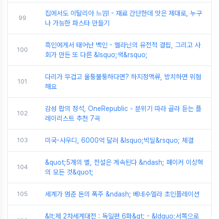
집에서도 이탈리아 느낌! - 재료 간단한데 맛은 제대로, 누구
99
나 가능한 파스타 만들기
흑인에게서 태어난 백인 - 멜라닌의 유전적 결핍, 그리고 사
100
회가 만든 또 다른 &lsquo;색&rsquo;
다리가 무겁고 울퉁불퉁하다면? 하지정맥류, 방치하면 위험
101
해요
감성 팝의 정석, OneRepublic - 분위기 따라 골라 듣는 플
102
레이리스트 추천 7곡
103
미국-사우디, 6000억 달러 &lsquo;빅딜&rsquo; 체결
&quot;5개의 별, 전설은 계속된다 &ndash; 페이커 이상혁
104
의 모든 것&quot;
105
세계가 멈춘 돈의 폭주 &ndash; 베네수엘라 초인플레이션
&lt;제 2차세계대전 : 독일편 6화&gt; - &ldquo;서쪽으로