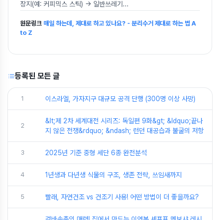
장지(예: 커피믹스 스틱) → 일반쓰레기
...
원문링크
매일 하는데, 제대로 하고 있나요? - 분리수거 제대로 하는 법 A
to Z
등록된 모든 글
1
이스라엘, 가자지구 대규모 공격 단행 (300명 이상 사망)
&lt;제 2차 세계대전 시리즈: 독일편 9화&gt; &ldquo;끝나
2
지 않은 전쟁&rdquo; &ndash; 런던 대공습과 불굴의 저항
3
2025년 기준 중형 세단 6종 완전분석
4
1년생과 다년생 식물의 구조, 생존 전략, 쓰임새까지
5
빨래, 자연건조 vs 건조기 사용! 어떤 방법이 더 좋을까요?
겉바속촉의 매력! 집에서 만드는 이연복 셰프표 멘보샤 레시