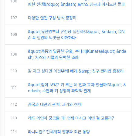
106
향한 전쟁&rdquo; &ndash; 프랑스 침공과 마지노선 돌파
107
다양한 엔진 구성 방식 총정리
&quot;유전병부터 유전성 질환까지&quot; &ndash; DN
108
A 속 질병의 씨앗을 이해하다
&quot;중동의 달콤한 유혹, 쿠나파(Kunafa)&quot; &nda
109
sh; 치즈와 시럽의 완벽한 조화
110
잘 자고 싶다면 이것부터! 베개 &amp; 침구 관리법 총정리
&quot;잠이 보약? 키 크는 데 진짜 효과 있을까?&quot; &
111
ndash; 수면과 키 성장의 과학적 관계
112
중국과 대만의 관계: 과거와 현재
113
레드 와인이 궁금할 때: 언제 마시고 어떤 걸 고를까?
114
라니냐란? 전세계적 영향과 최근 동향