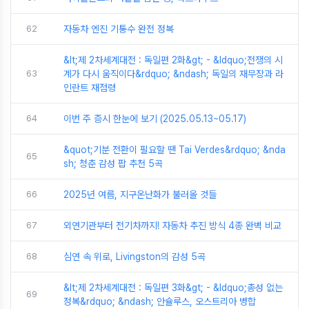
62
자동차 엔진 기통수 완전 정복
&lt;제 2차세계대전 : 독일편 2화&gt; - &ldquo;전쟁의 시
63
계가 다시 움직이다&rdquo; &ndash; 독일의 재무장과 라
인란트 재점령
64
이번 주 증시 한눈에 보기 (2025.05.13~05.17)
&quot;기분 전환이 필요할 땐 Tai Verdes&rdquo; &nda
65
sh; 청춘 감성 팝 추천 5곡
66
2025년 여름, 지구온난화가 불러올 것들
67
외연기관부터 전기차까지! 자동차 추진 방식 4종 완벽 비교
68
심연 속 위로, Livingston의 감성 5곡
&lt;제 2차세계대전 : 독일편 3화&gt; - &ldquo;총성 없는
69
정복&rdquo; &ndash; 안슐루스, 오스트리아 병합