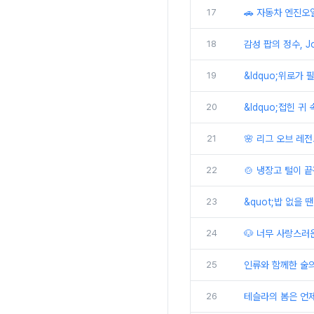
17
🚗 자동차 엔진오
18
감성 팝의 정수, J
19
&ldquo;위로가 필
20
&ldquo;접힌 귀 
21
🌸 리그 오브 레전
22
🍲 냉장고 털이 
23
&quot;밥 없을 땐
24
🐶 너무 사랑스러
25
인류와 함께한 술의
26
테슬라의 봄은 언제