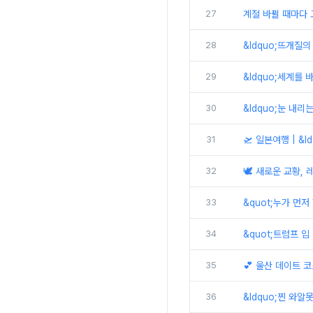
27
계절 바뀔 때마다 고
28
&ldquo;뜨개질의
29
&ldquo;세계를 
30
&ldquo;눈 내리
31
🛫 일본여행 | &
32
🕊️ 새로운 교황,
33
&quot;누가 먼
34
&quot;트럼프 입
35
💕 울산 데이트 코
36
&ldquo;찐 와알못