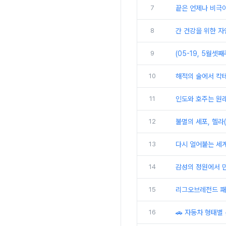
7
끝은 언제나 비극이
8
간 건강을 위한 자연의
9
(05-19, 5월셋
10
해적의 술에서 칵테
11
인도와 호주는 원
12
불멸의 세포, 헬라(
13
다시 얼어붙는 세계
14
감성의 정원에서 만
15
리그오브레전드 패치
16
🚗 자동차 형태별 