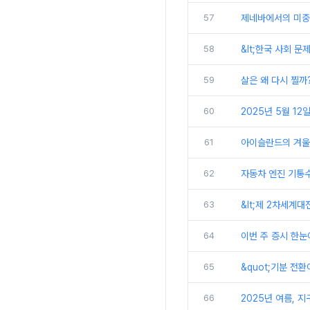
57
제네바에서의 미중 
58
&lt;한국 사회 문
59
살은 왜 다시 찔까
60
2025년 5월 12일
61
아이슬란드의 겨울
62
자동차 엔진 기통수
63
&lt;제 2차세계대
64
이번 주 증시 한눈에 
65
&quot;기분 전환이
66
2025년 여름, 