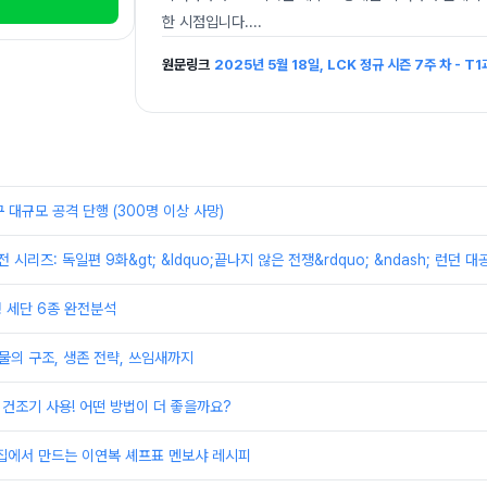
한 시점입니다.
...
원문링크
2025년 5월 18일, LCK 정규 시즌 7주 차 - T1과
 대규모 공격 단행 (300명 이상 사망)
대전 시리즈: 독일편 9화&gt; &ldquo;끝나지 않은 전쟁&rdquo; &ndash; 런던
형 세단 6종 완전분석
물의 구조, 생존 전략, 쓰임새까지
s 건조기 사용! 어떤 방법이 더 좋을까요?
 집에서 만드는 이연복 셰프표 멘보샤 레시피