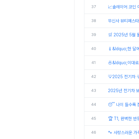
37
📈솔레이어 코인 어
38
무신사 뷰티페스타 
39
🛒 2025년 5월
40
💉&ldquo;한 
41
🍜&ldquo;이대
42
💡2025 전기차
43
2025년 전기차 
44
😴 나이 들수록 
45
🏆 T1, 완벽한 반
46
🐾 사랑스러운 가