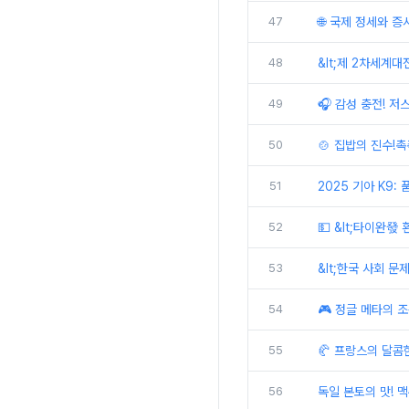
47
🌐 국제 정세와 증
48
&lt;제 2차세계대
49
🎧 감성 충전! 
50
🍲 집밥의 진수!
51
2025 기아 K9:
52
💵 &lt;타이완發
53
&lt;한국 사회 문
54
🎮 정글 메타의 조
55
🥐 프랑스의 달콤
56
독일 본토의 맛! 