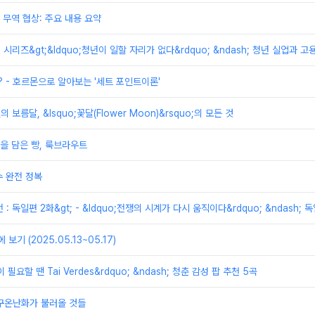
무역 협상: 주요 내용 요약
제 시리즈&gt;&ldquo;청년이 일할 자리가 없다&rdquo; &ndash; 청년 실업과 
? - 호르몬으로 알아보는 '세트 포인트이론'
의 보름달, &lsquo;꽃달(Flower Moon)&rsquo;의 모든 것
을 담은 빵, 룩브라우트
 완전 정복
전 : 독일편 2화&gt; - &ldquo;전쟁의 시계가 다시 움직이다&rdquo; &ndas
보기 (2025.05.13~05.17)
 필요할 땐 Tai Verdes&rdquo; &ndash; 청춘 감성 팝 추천 5곡
지구온난화가 불러올 것들