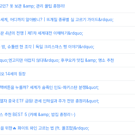
민? 옷 보관 &amp; 관리 꿀팁 총정리!
 세계, 어디까지 알아봤니? | 뜨개질 종류별 실 고르기 가이드&rdquo;
바꾼 4년의 전쟁 | 제1차 세계대전 이해하기&rdquo;
는 밤, 슈톨렌 한 조각 | 독일 크리스마스 빵 이야기&rdquo;
ldquo;엔고지만 아깝지 않다!&rdquo; 후쿠오카 맛집 &amp; 명소 추천
 레오 14세의 등장
저 핵버튼을 누를까? 세계가 숨죽인 인도-파키스탄 분쟁&quot;
 열자 중국 ETF 급등! 관세 인하설과 주가 전망 총정리&quot;
스 추천 BEST 5 (카페 &amp; 밥집 총정리✨)
을 위한🔥 화이트 와인 고르는 법 (ft. 꿀조합)&rdquo;