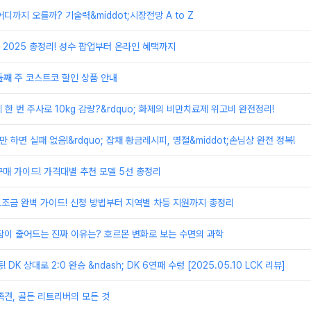
디까지 오를까? 기술력&middot;시장전망 A to Z
2025 총정리! 성수 팝업부터 온라인 혜택까지
 둘째 주 코스트코 할인 상품 안내
달에 한 번 주사로 10kg 감량?&rdquo; 화제의 비만치료제 위고비 완전정리!
로만 하면 실패 없음!&rdquo; 잡채 황금레시피, 명절&middot;손님상 완전 정복!
 구매 가이드! 가격대별 추천 모델 5선 총정리
보조금 완벽 가이드! 신청 방법부터 지역별 차등 지원까지 총정리
잠이 줄어드는 진짜 이유는? 호르몬 변화로 보는 수면의 과학
등! DK 상대로 2:0 완승 &ndash; DK 6연패 수렁 [2025.05.10 LCK 리뷰]
족견, 골든 리트리버의 모든 것