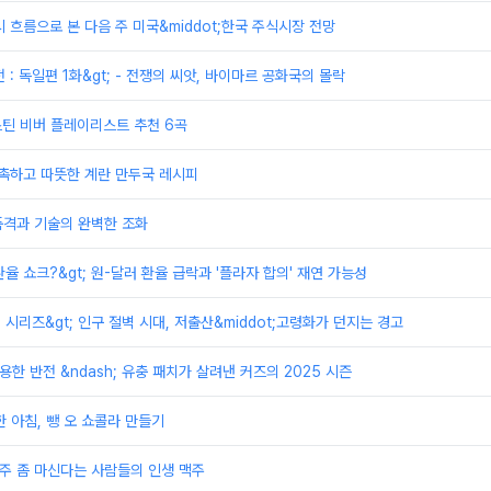
시 흐름으로 본 다음 주 미국&middot;한국 주식시장 전망
전 : 독일편 1화&gt; - 전쟁의 씨앗, 바이마르 공화국의 몰락
저스틴 비버 플레이리스트 추천 6곡
촉촉하고 따뜻한 계란 만두국 레시피
 품격과 기술의 완벽한 조화
 환율 쇼크?&gt; 원-달러 환율 급락과 '플라자 합의' 재연 가능성
제 시리즈&gt; 인구 절벽 시대, 저출산&middot;고령화가 던지는 경고
용한 반전 &ndash; 유충 패치가 살려낸 커즈의 2025 시즌
한 아침, 뺑 오 쇼콜라 만들기
맥주 좀 마신다는 사람들의 인생 맥주