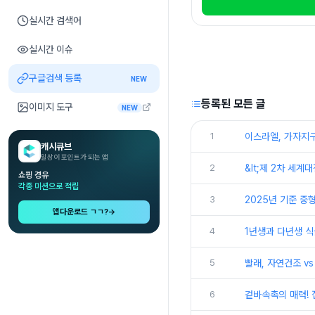
실시간 검색어
실시간 이슈
구글검색 등록
NEW
등록된 모든 글
이미지 도구
NEW
1
이스라엘, 가자지구
캐시큐브
일상이 포인트가 되는 앱
2
&lt;제 2차 세계
쇼핑 경유
각종 미션으로 적립
3
2025년 기준 중
앱다운로드 ㄱㄱ?
→
4
1년생과 다년생 식
5
빨래, 자연건조 v
6
겉바속촉의 매력!