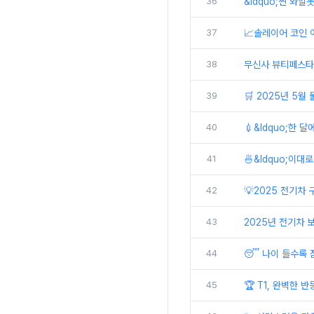
36
&ldquo;찐 와알못
37
📈솔레이어 코인 어
38
무신사 뷰티페스타 
39
🛒 2025년 5월
40
💉&ldquo;한 
41
🍜&ldquo;이대
42
💡2025 전기차
43
2025년 전기차 
44
😴 나이 들수록 
45
🏆 T1, 완벽한 반