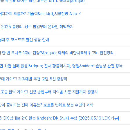
을 위한🔥 화이트 와인 고르는 법 (ft. 꿀조합)&rdquo;
디까지 오를까? 기술력&middot;시장전망 A to Z
2025 총정리! 성수 팝업부터 온라인 혜택까지
 둘째 주 코스트코 할인 상품 안내
달에 한 번 주사로 10kg 감량?&rdquo; 화제의 비만치료제 위고비 완전정리!
로만 하면 실패 없음!&rdquo; 잡채 황금레시피, 명절&middot;손님상 완전 정복!
 구매 가이드! 가격대별 추천 모델 5선 총정리
보조금 완벽 가이드! 신청 방법부터 지역별 차등 지원까지 총정리
잠이 줄어드는 진짜 이유는? 호르몬 변화로 보는 수면의 과학
등! DK 상대로 2:0 완승 &ndash; DK 6연패 수렁 [2025.05.10 LCK 리뷰]