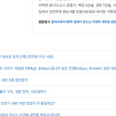
리하면 됩니다.소스 만들기: 케첩 4큰술, 설탕 1큰술, 
집에서 간단하게 멘보샤를 만들어보세요! 바삭한 식빵과 
원문링크
겉바속촉의 매력! 집에서 만드는 이연복 셰프표 멘
 대규모 공격 단행 (300명 이상 사망)
대전 시리즈: 독일편 9화&gt; &ldquo;끝나지 않은 전쟁&rdquo; &ndash; 런던
형 세단 6종 완전분석
물의 구조, 생존 전략, 쓰임새까지
s 건조기 사용! 어떤 방법이 더 좋을까요?
 집에서 만드는 이연복 셰프표 멘보샤 레시피