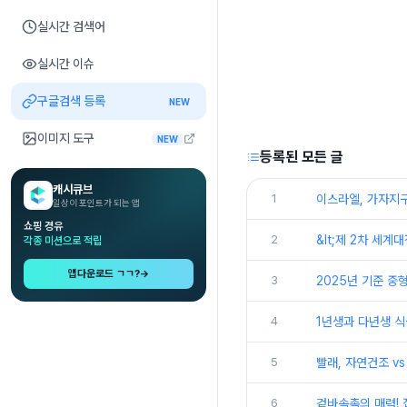
실시간 검색어
실시간 이슈
구글검색 등록
NEW
이미지 도구
NEW
등록된 모든 글
캐시큐브
1
이스라엘, 가자지구
일상이 포인트가 되는 앱
쇼핑 경유
2
&lt;제 2차 세계
각종 미션으로 적립
앱다운로드 ㄱㄱ?
→
3
2025년 기준 중
4
1년생과 다년생 식
5
빨래, 자연건조 v
6
겉바속촉의 매력!