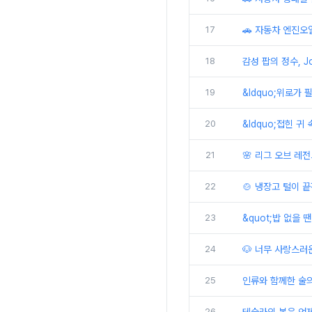
17
🚗 자동차 엔진오
18
감성 팝의 정수, J
19
&ldquo;위로가 필
20
&ldquo;접힌 귀 
21
🌸 리그 오브 레전
22
🍲 냉장고 털이 
23
&quot;밥 없을 땐
24
🐶 너무 사랑스러
25
인류와 함께한 술의
26