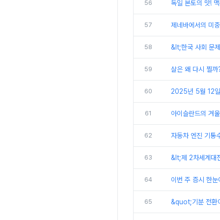
56
독일 본토의 맛! 
57
제네바에서의 미중 
58
&lt;한국 사회 문
59
살은 왜 다시 찔까
60
2025년 5월 12일
61
아이슬란드의 겨울
62
자동차 엔진 기통수
63
&lt;제 2차세계대
64
이번 주 증시 한눈에 
65
&quot;기분 전환이