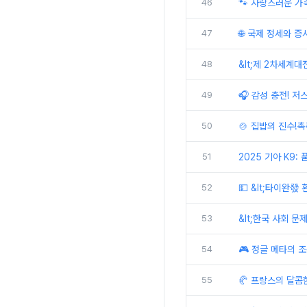
46
🐾 사랑스러운 가
47
🌐 국제 정세와 증
48
&lt;제 2차세계대
49
🎧 감성 충전! 
50
🍲 집밥의 진수!
51
2025 기아 K9:
52
💵 &lt;타이완發
53
&lt;한국 사회 문
54
🎮 정글 메타의 조
55
🥐 프랑스의 달콤