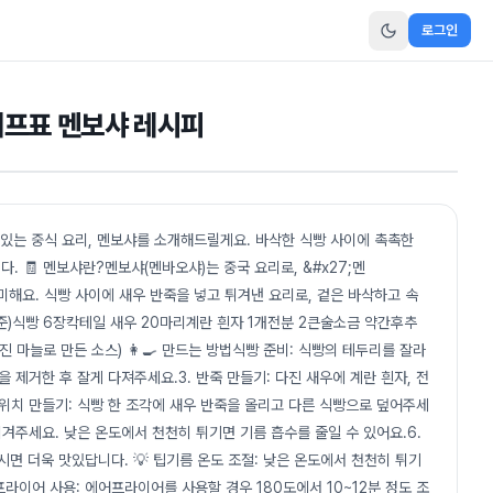
로그인
셰프표 멘보샤 레시피
 있는 중식 요리, 멘보샤를 소개해드릴게요. 바삭한 식빵 사이에 촉촉한
 🧾 멘보샤란?멘보샤(멘바오샤)는 중국 요리로, &#x27;멘
우를 의미해요. 식빵 사이에 새우 반죽을 넣고 튀겨낸 요리로, 겉은 바삭하고 속
 기준)식빵 6장칵테일 새우 20마리계란 흰자 1개전분 2큰술소금 약간후추
진 마늘로 만든 소스) 👩‍🍳 만드는 방법식빵 준비: 식빵의 테두리를 잘라
을 제거한 후 잘게 다져주세요.3. 반죽 만들기: 다진 새우에 계란 흰자, 전
샌드위치 만들기: 식빵 한 조각에 새우 반죽을 올리고 다른 식빵으로 덮어주세
튀겨주세요. 낮은 온도에서 천천히 튀기면 기름 흡수를 줄일 수 있어요.6.
면 더욱 맛있답니다. 💡 팁기름 온도 조절: 낮은 온도에서 천천히 튀기
라이어 사용: 에어프라이어를 사용할 경우 180도에서 10~12분 정도 조