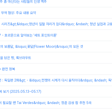
맥주 좀 마신다는 사람들의 인생 맥주
무역 협상: 주요 내용 요약
제 시리즈&gt;&ldquo;청년이 일할 자리가 없다&rdquo; &ndash; 청년 실업과 
? - 호르몬으로 알아보는 '세트 포인트이론'
의 보름달, &lsquo;꽃달(Flower Moon)&rsquo;의 모든 것
을 담은 빵, 룩브라우트
 완전 정복
전 : 독일편 2화&gt; - &ldquo;전쟁의 시계가 다시 움직이다&rdquo; &ndas
보기 (2025.05.13~05.17)
 필요할 땐 Tai Verdes&rdquo; &ndash; 청춘 감성 팝 추천 5곡