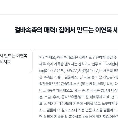
겉바속촉의 매력! 집에서 만드는 이연복 
안녕하세요, 여러분! 오늘은 집에서도 간단하게 즐길 수
새우 속이 가득한 멘보샤는 간식이나 안주로도 딱이랍니다.
(面)&#x27;은 빵, &#x27;샤(虾)&#x27;는 새
은 촉촉한 식감이 일품이죠. 🛒 재료 준비 (2~3인분
약간올리브유 1큰술칠리소스 (또는 케첩, 설탕, 식초, 다
내고 4등분 해주세요.2. 새우 손질: 새우는 껍질과 내장
분, 소금, 후추, 올리브유를 넣고 잘 섞어주세요.4. 
요.5. 튀기기: 140도의 기름에 식빵을 넣고 노릇하게 
소스 곁들이기: 칠리소스나 직접 만든 소스를 곁들여 드시
면 식빵이 기름을 덜 흡수하고 바삭하게 튀겨져요.에어프