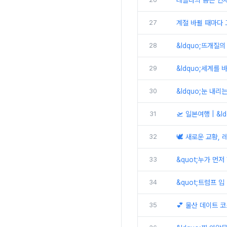
테슬라의 봄은 언제
27
계절 바뀔 때마다 고
28
&ldquo;뜨개질의
29
&ldquo;세계를 
30
&ldquo;눈 내리
31
🛫 일본여행 | &
32
🕊️ 새로운 교황,
33
&quot;누가 먼
34
&quot;트럼프 입
35
💕 울산 데이트 코