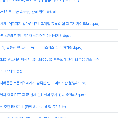
 올까? &ndash; 주가 하락과 일론 머스크의 복귀 소식
민? 옷 보관 &amp; 관리 꿀팁 총정리!
 세계, 어디까지 알아봤니? | 뜨개질 종류별 실 고르기 가이드&rdquo;
바꾼 4년의 전쟁 | 제1차 세계대전 이해하기&rdquo;
는 밤, 슈톨렌 한 조각 | 독일 크리스마스 빵 이야기&rdquo;
ldquo;엔고지만 아깝지 않다!&rdquo; 후쿠오카 맛집 &amp; 명소 추천
 레오 14세의 등장
저 핵버튼을 누를까? 세계가 숨죽인 인도-파키스탄 분쟁&quot;
 열자 중국 ETF 급등! 관세 인하설과 주가 전망 총정리&quot;
스 추천 BEST 5 (카페 &amp; 밥집 총정리✨)