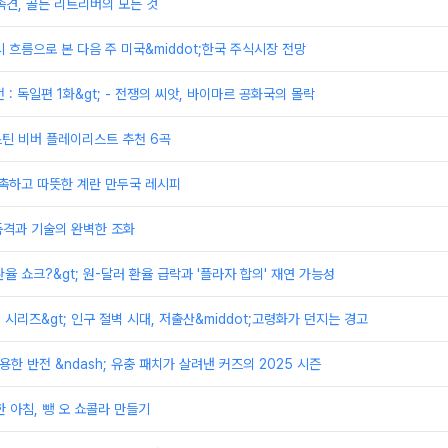
족견, 골든 리트리버의 모든 것
시 흐름으로 본 다음 주 미국&middot;한국 주식시장 전망
전 : 독일편 1화&gt; - 전쟁의 씨앗, 바이마르 공화국의 몰락
저스틴 비버 플레이리스트 추천 6곡
촉촉하고 따뜻한 계란 만두국 레시피
 품격과 기술의 완벽한 조화
 환율 쇼크?&gt; 원-달러 환율 급락과 '플라자 합의' 재연 가능성
제 시리즈&gt; 인구 절벽 시대, 저출산&middot;고령화가 던지는 경고
용한 반전 &ndash; 유충 패치가 살려낸 커즈의 2025 시즌
한 아침, 뺑 오 쇼콜라 만들기