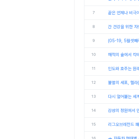
7
끝은 언제나 비극이
8
간 건강을 위한 자연의
9
(05-19, 5월셋
10
해적의 술에서 칵테
11
인도와 호주는 원
12
불멸의 세포, 헬라(
13
다시 얼어붙는 세계
14
감성의 정원에서 만
15
리그오브레전드 패치
16
🚗 자동차 형태별 