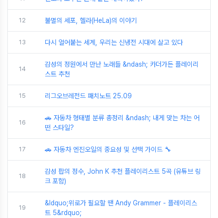
12
불멸의 세포, 헬라(HeLa)의 이야기
13
다시 얼어붙는 세계, 우리는 신냉전 시대에 살고 있다
감성의 정원에서 만난 노래들 &ndash; 카더가든 플레이리
14
스트 추천
15
리그오브레전드 패치노트 25.09
🚗 자동차 형태별 분류 총정리 &ndash; 내게 맞는 차는 어
16
떤 스타일?
17
🚗 자동차 엔진오일의 중요성 및 선택 가이드 🔧
감성 팝의 정수, John K 추천 플레이리스트 5곡 (유튜브 링
18
크 포함)
&ldquo;위로가 필요할 땐 Andy Grammer - 플레이리스
19
트 5&rdquo;