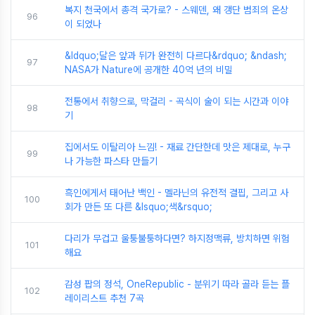
복지 천국에서 총격 국가로? - 스웨덴, 왜 갱단 범죄의 온상
96
이 되었나
&ldquo;달은 앞과 뒤가 완전히 다르다&rdquo; &ndash;
97
NASA가 Nature에 공개한 40억 년의 비밀
전통에서 취향으로, 막걸리 - 곡식이 술이 되는 시간과 이야
98
기
집에서도 이탈리아 느낌! - 재료 간단한데 맛은 제대로, 누구
99
나 가능한 파스타 만들기
흑인에게서 태어난 백인 - 멜라닌의 유전적 결핍, 그리고 사
100
회가 만든 또 다른 &lsquo;색&rsquo;
다리가 무겁고 울퉁불퉁하다면? 하지정맥류, 방치하면 위험
101
해요
감성 팝의 정석, OneRepublic - 분위기 따라 골라 듣는 플
102
레이리스트 추천 7곡