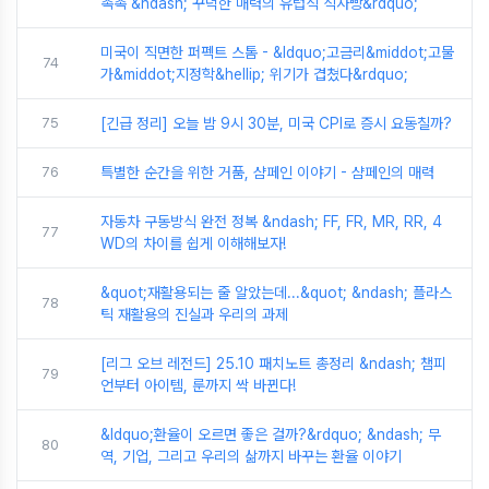
촉촉 &ndash; 꾸덕한 매력의 유럽식 식사빵&rdquo;
미국이 직면한 퍼펙트 스톰 - &ldquo;고금리&middot;고물
74
가&middot;지정학&hellip; 위기가 겹쳤다&rdquo;
75
[긴급 정리] 오늘 밤 9시 30분, 미국 CPI로 증시 요동칠까?
76
특별한 순간을 위한 거품, 샴페인 이야기 - 샴페인의 매력
자동차 구동방식 완전 정복 &ndash; FF, FR, MR, RR, 4
77
WD의 차이를 쉽게 이해해보자!
&quot;재활용되는 줄 알았는데...&quot; &ndash; 플라스
78
틱 재활용의 진실과 우리의 과제
[리그 오브 레전드] 25.10 패치노트 총정리 &ndash; 챔피
79
언부터 아이템, 룬까지 싹 바뀐다!
&ldquo;환율이 오르면 좋은 걸까?&rdquo; &ndash; 무
80
역, 기업, 그리고 우리의 삶까지 바꾸는 환율 이야기