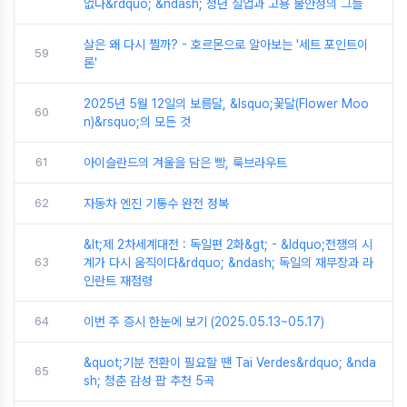
없다&rdquo; &ndash; 청년 실업과 고용 불안정의 그늘
살은 왜 다시 찔까? - 호르몬으로 알아보는 '세트 포인트이
59
론'
2025년 5월 12일의 보름달, &lsquo;꽃달(Flower Moo
60
n)&rsquo;의 모든 것
61
아이슬란드의 겨울을 담은 빵, 룩브라우트
62
자동차 엔진 기통수 완전 정복
&lt;제 2차세계대전 : 독일편 2화&gt; - &ldquo;전쟁의 시
63
계가 다시 움직이다&rdquo; &ndash; 독일의 재무장과 라
인란트 재점령
64
이번 주 증시 한눈에 보기 (2025.05.13~05.17)
&quot;기분 전환이 필요할 땐 Tai Verdes&rdquo; &nda
65
sh; 청춘 감성 팝 추천 5곡