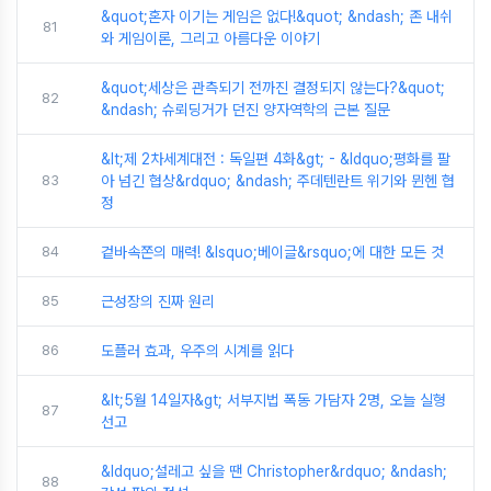
&quot;혼자 이기는 게임은 없다!&quot; &ndash; 존 내쉬
81
와 게임이론, 그리고 아름다운 이야기
&quot;세상은 관측되기 전까진 결정되지 않는다?&quot;
82
&ndash; 슈뢰딩거가 던진 양자역학의 근본 질문
&lt;제 2차세계대전 : 독일편 4화&gt; - &ldquo;평화를 팔
83
아 넘긴 협상&rdquo; &ndash; 주데텐란트 위기와 뮌헨 협
정
84
겉바속쫀의 매력! &lsquo;베이글&rsquo;에 대한 모든 것
85
근성장의 진짜 원리
86
도플러 효과, 우주의 시계를 읽다
&lt;5월 14일자&gt; 서부지법 폭동 가담자 2명, 오늘 실형
87
선고
&ldquo;설레고 싶을 땐 Christopher&rdquo; &ndash;
88