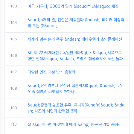
103
미국-사우디, 6000억 달러 &lsquo;빅딜&rsquo; 체결
&quot;5개의 별, 전설은 계속된다 &ndash; 페이커 이상혁
104
의 모든 것&quot;
105
세계가 멈춘 돈의 폭주 &ndash; 베네수엘라 초인플레이션
&lt;제 2차세계대전 : 독일편 6화&gt; - &ldquo;서쪽으로
106
향한 전쟁&rdquo; &ndash; 프랑스 침공과 마지노선 돌파
107
다양한 엔진 구성 방식 총정리
&quot;유전병부터 유전성 질환까지&quot; &ndash; DN
108
A 속 질병의 씨앗을 이해하다
&quot;중동의 달콤한 유혹, 쿠나파(Kunafa)&quot; &nda
109
sh; 치즈와 시럽의 완벽한 조화
110
잘 자고 싶다면 이것부터! 베개 &amp; 침구 관리법 총정리