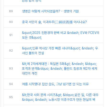
감성 팝의 정석
89
생명은 어떻게 시작되었을까? - 생명의 기원
90
중국 서민의 술, 이과두주(二鍋頭酒)를 아시나요?
&quot;2025 친환경차 완벽 비교 &ndash; EV와 FCEV의
91
모든 것&quot;
&quot;인류 역사상 가장 빠른 사나이&quot; &ndash; 우
92
사인 볼트의 전설
&lt;제 2차세계대전 : 독일편 5화&gt; &ndash; &ldquo;
93
포격과 반격&rdquo; &ndash; 폴란드 침공과 제2차 세계
대전의 개전
94
여름 시작했다! 집안 습도, 그냥 넘기면 안 되는 이유
&lt;한국 사회 문제 시리즈&gt; &ldquo;같은 일, 다른 대우
95
&rdquo; &ndash; 노동시장 이중구조가 만든 현실의 벽