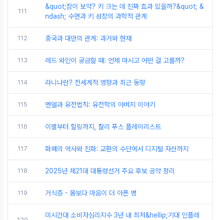
&quot;잠이 보약? 키 크는 데 진짜 효과 있을까?&quot; &
111
ndash; 수면과 키 성장의 과학적 관계
112
중국과 대만의 관계: 과거와 현재
113
레드 와인이 궁금할 때: 언제 마시고 어떤 걸 고를까?
114
라니냐란? 전세계적 영향과 최근 동향
115
멘델과 유전법칙: 유전학의 아버지 이야기
116
이별부터 힐링까지, 찰리 푸스 플레이리스트
117
화폐의 역사와 진화: 교환의 수단에서 디지털 자산까지
118
2025년 제21대 대통령선거 주요 후보 공약 정리
119
거식증 - 몸보다 마음이 더 아픈 병
미시간대 소비자심리지수 3년 내 최저&hellip;기대 인플레
120