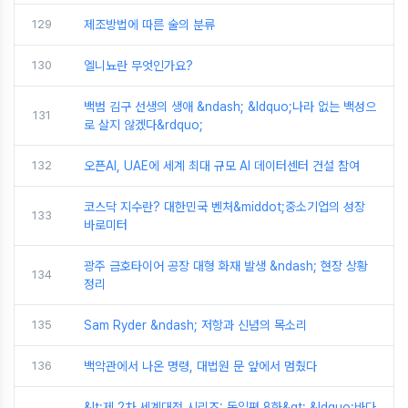
129
제조방법에 따른 술의 분류
130
엘니뇨란 무엇인가요?
백범 김구 선생의 생애 &ndash; &ldquo;나라 없는 백성으
131
로 살지 않겠다&rdquo;
132
오픈AI, UAE에 세계 최대 규모 AI 데이터센터 건설 참여
코스닥 지수란? 대한민국 벤처&middot;중소기업의 성장
133
바로미터
광주 금호타이어 공장 대형 화재 발생 &ndash; 현장 상황
134
정리
135
Sam Ryder &ndash; 저항과 신념의 목소리
136
백악관에서 나온 명령, 대법원 문 앞에서 멈췄다
&lt;제 2차 세계대전 시리즈: 독일편 8화&gt; &ldquo;바다