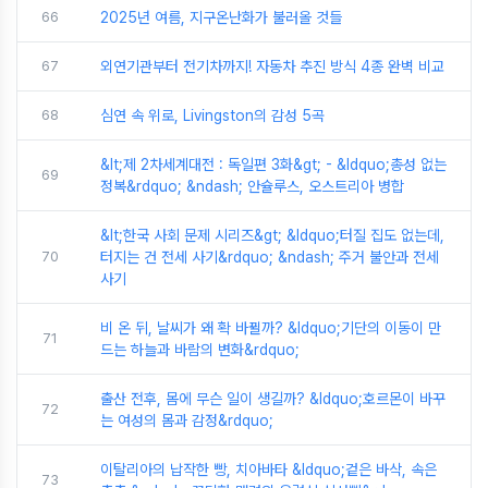
66
2025년 여름, 지구온난화가 불러올 것들
67
외연기관부터 전기차까지! 자동차 추진 방식 4종 완벽 비교
68
심연 속 위로, Livingston의 감성 5곡
&lt;제 2차세계대전 : 독일편 3화&gt; - &ldquo;총성 없는
69
정복&rdquo; &ndash; 안슐루스, 오스트리아 병합
&lt;한국 사회 문제 시리즈&gt; &ldquo;터질 집도 없는데,
70
터지는 건 전세 사기&rdquo; &ndash; 주거 불안과 전세
사기
비 온 뒤, 날씨가 왜 확 바뀔까? &ldquo;기단의 이동이 만
71
드는 하늘과 바람의 변화&rdquo;
출산 전후, 몸에 무슨 일이 생길까? &ldquo;호르몬이 바꾸
72
는 여성의 몸과 감정&rdquo;
이탈리아의 납작한 빵, 치아바타 &ldquo;겉은 바삭, 속은
73