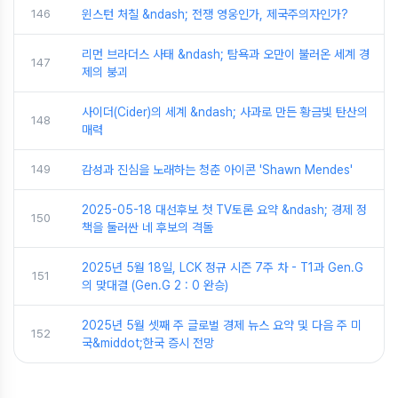
146
윈스턴 처칠 &ndash; 전쟁 영웅인가, 제국주의자인가?
리먼 브라더스 사태 &ndash; 탐욕과 오만이 불러온 세계 경
147
제의 붕괴
사이더(Cider)의 세계 &ndash; 사과로 만든 황금빛 탄산의
148
매력
149
감성과 진심을 노래하는 청춘 아이콘 'Shawn Mendes'
2025-05-18 대선후보 첫 TV토론 요약 &ndash; 경제 정
150
책을 둘러싼 네 후보의 격돌
2025년 5월 18일, LCK 정규 시즌 7주 차 - T1과 Gen.G
151
의 맞대결 (Gen.G 2 : 0 완승)
2025년 5월 셋째 주 글로벌 경제 뉴스 요약 및 다음 주 미
152
국&middot;한국 증시 전망