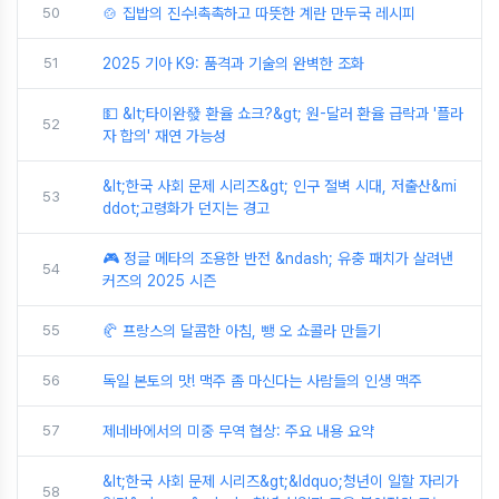
50
🍲 집밥의 진수!촉촉하고 따뜻한 계란 만두국 레시피
51
2025 기아 K9: 품격과 기술의 완벽한 조화
💵 &lt;타이완發 환율 쇼크?&gt; 원-달러 환율 급락과 '플라
52
자 합의' 재연 가능성
&lt;한국 사회 문제 시리즈&gt; 인구 절벽 시대, 저출산&mi
53
ddot;고령화가 던지는 경고
🎮 정글 메타의 조용한 반전 &ndash; 유충 패치가 살려낸
54
커즈의 2025 시즌
55
🥐 프랑스의 달콤한 아침, 뺑 오 쇼콜라 만들기
56
독일 본토의 맛! 맥주 좀 마신다는 사람들의 인생 맥주
57
제네바에서의 미중 무역 협상: 주요 내용 요약
&lt;한국 사회 문제 시리즈&gt;&ldquo;청년이 일할 자리가
58