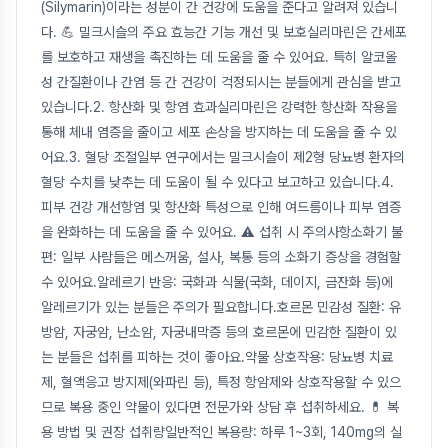
(Silymarin)이라는 성분이 간 건강에 도움을 준다고 알려져 있습니
다. 💪 밀크시슬의 주요 효능간 기능 개선 및 보호실리마린은 간세포
를 보호하고 재생을 촉진하는 데 도움을 줄 수 있어요. 특히 알코올
성 간질환이나 간염 등 간 건강이 걱정되시는 분들에게 관심을 받고
있습니다.2. 항산화 및 항염 효과실리마린은 강력한 항산화 작용을
통해 체내 염증을 줄이고 세포 손상을 방지하는 데 도움을 줄 수 있
어요.3. 혈당 조절일부 연구에서는 밀크시슬이 제2형 당뇨병 환자의
혈당 수치를 낮추는 데 도움이 될 수 있다고 보고하고 있습니다.4.
피부 건강 개선항염 및 항산화 특성으로 인해 여드름이나 피부 염증
을 완화하는 데 도움을 줄 수 있어요. ⚠️ 섭취 시 주의사항소화기 불
편: 일부 사람들은 메스꺼움, 설사, 복통 등의 소화기 증상을 경험할
수 있어요.알레르기 반응: 국화과 식물(국화, 데이지, 금잔화 등)에
알레르기가 있는 분들은 주의가 필요합니다.호르몬 민감성 질환: 유
방암, 자궁암, 난소암, 자궁내막증 등의 호르몬에 민감한 질환이 있
는 분들은 섭취를 피하는 것이 좋아요.약물 상호작용: 당뇨병 치료
제, 혈액응고 방지제(와파린 등), 특정 항암제와 상호작용할 수 있으
므로 복용 중인 약물이 있다면 전문가와 상담 후 섭취하세요. 💊 복
용 방법 및 권장 섭취량일반적인 복용량: 하루 1~3회, 140mg의 실