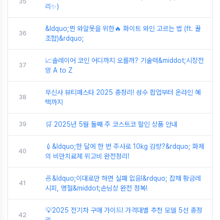
35
리✨)
&ldquo;찐 와알못을 위한🔥 화이트 와인 고르는 법 (ft. 꿀
36
조합)&rdquo;
📈솔레이어 코인 어디까지 오를까? 기술력&middot;시장전
37
망 A to Z
무신사 뷰티페스타 2025 총정리! 성수 팝업부터 온라인 혜
38
택까지
39
🛒 2025년 5월 둘째 주 코스트코 할인 상품 안내
💉&ldquo;한 달에 한 번 주사로 10kg 감량?&rdquo; 화제
40
의 비만치료제 위고비 완전정리!
🍜&ldquo;이대로만 하면 실패 없음!&rdquo; 잡채 황금레
41
시피, 명절&middot;손님상 완전 정복!
💡2025 전기차 구매 가이드! 가격대별 추천 모델 5선 총정
42