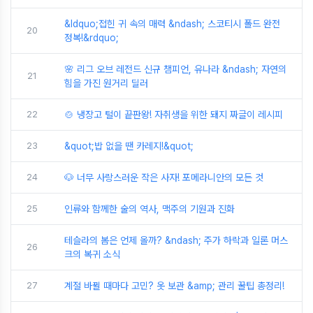
&ldquo;접힌 귀 속의 매력 &ndash; 스코티시 폴드 완전
20
정복!&rdquo;
🌸 리그 오브 레전드 신규 챔피언, 유나라 &ndash; 자연의
21
힘을 가진 원거리 딜러
22
🍲 냉장고 털이 끝판왕! 자취생을 위한 돼지 짜글이 레시피
23
&quot;밥 없을 땐 카레지!&quot;
24
🐶 너무 사랑스러운 작은 사자! 포메라니안의 모든 것
25
인류와 함께한 술의 역사, 맥주의 기원과 진화
테슬라의 봄은 언제 올까? &ndash; 주가 하락과 일론 머스
26
크의 복귀 소식
27
계절 바뀔 때마다 고민? 옷 보관 &amp; 관리 꿀팁 총정리!