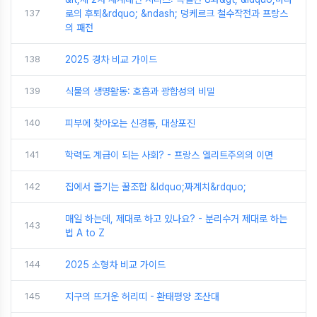
137
로의 후퇴&rdquo; &ndash; 덩케르크 철수작전과 프랑스
의 패전
138
2025 경차 비교 가이드
139
식물의 생명활동: 호흡과 광합성의 비밀
140
피부에 찾아오는 신경통, 대상포진
141
학력도 계급이 되는 사회? - 프랑스 엘리트주의의 이면
142
집에서 즐기는 꿀조합 &ldquo;짜계치&rdquo;
매일 하는데, 제대로 하고 있나요? - 분리수거 제대로 하는
143
법 A to Z
144
2025 소형차 비교 가이드
145
지구의 뜨거운 허리띠 - 환태평양 조산대