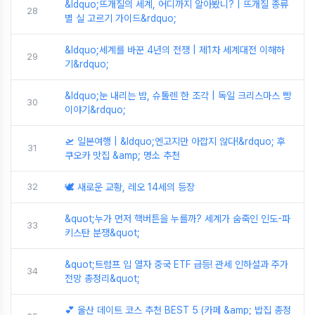
&ldquo;뜨개질의 세계, 어디까지 알아봤니? | 뜨개질 종류
28
별 실 고르기 가이드&rdquo;
&ldquo;세계를 바꾼 4년의 전쟁 | 제1차 세계대전 이해하
29
기&rdquo;
&ldquo;눈 내리는 밤, 슈톨렌 한 조각 | 독일 크리스마스 빵
30
이야기&rdquo;
🛫 일본여행 | &ldquo;엔고지만 아깝지 않다!&rdquo; 후
31
쿠오카 맛집 &amp; 명소 추천
32
🕊️ 새로운 교황, 레오 14세의 등장
&quot;누가 먼저 핵버튼을 누를까? 세계가 숨죽인 인도-파
33
키스탄 분쟁&quot;
&quot;트럼프 입 열자 중국 ETF 급등! 관세 인하설과 주가
34
전망 총정리&quot;
💕 울산 데이트 코스 추천 BEST 5 (카페 &amp; 밥집 총정