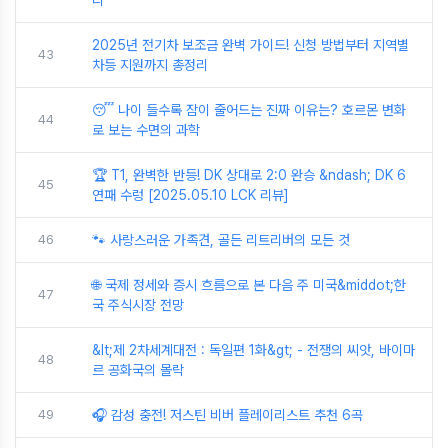
리
2025년 전기차 보조금 완벽 가이드! 신청 방법부터 지역별
43
차등 지원까지 총정리
😴 나이 들수록 잠이 줄어드는 진짜 이유는? 호르몬 변화
44
로 보는 수면의 과학
🏆 T1, 완벽한 반등! DK 상대로 2:0 완승 &ndash; DK 6
45
연패 수렁 [2025.05.10 LCK 리뷰]
46
🐾 사랑스러운 가족견, 골든 리트리버의 모든 것
🌐 국제 정세와 증시 흐름으로 본 다음 주 미국&middot;한
47
국 주식시장 전망
&lt;제 2차세계대전 : 독일편 1화&gt; - 전쟁의 씨앗, 바이마
48
르 공화국의 몰락
49
🎧 감성 충전! 저스틴 비버 플레이리스트 추천 6곡