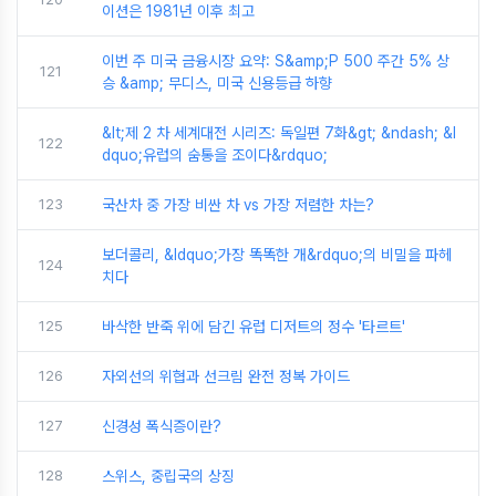
이션은 1981년 이후 최고
이번 주 미국 금융시장 요약: S&amp;P 500 주간 5% 상
121
승 &amp; 무디스, 미국 신용등급 하향
&lt;제 2 차 세계대전 시리즈: 독일편 7화&gt; &ndash; &l
122
dquo;유럽의 숨통을 조이다&rdquo;
123
국산차 중 가장 비싼 차 vs 가장 저렴한 차는?
보더콜리, &ldquo;가장 똑똑한 개&rdquo;의 비밀을 파헤
124
치다
125
바삭한 반죽 위에 담긴 유럽 디저트의 정수 '타르트'
126
자외선의 위협과 선크림 완전 정복 가이드
127
신경성 폭식증이란?
128
스위스, 중립국의 상징