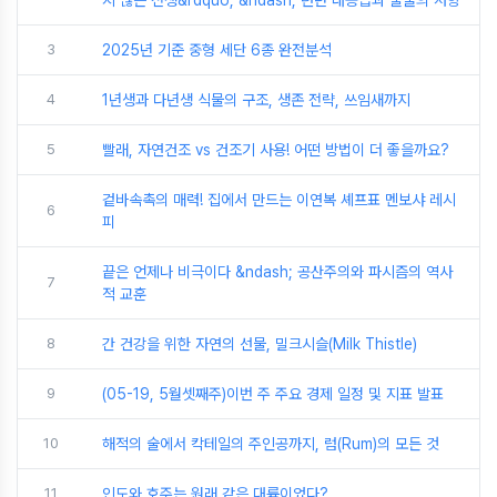
지 않은 전쟁&rdquo; &ndash; 런던 대공습과 불굴의 저항
3
2025년 기준 중형 세단 6종 완전분석
4
1년생과 다년생 식물의 구조, 생존 전략, 쓰임새까지
5
빨래, 자연건조 vs 건조기 사용! 어떤 방법이 더 좋을까요?
겉바속촉의 매력! 집에서 만드는 이연복 셰프표 멘보샤 레시
6
피
끝은 언제나 비극이다 &ndash; 공산주의와 파시즘의 역사
7
적 교훈
8
간 건강을 위한 자연의 선물, 밀크시슬(Milk Thistle)
9
(05-19, 5월셋째주)이번 주 주요 경제 일정 및 지표 발표
10
해적의 술에서 칵테일의 주인공까지, 럼(Rum)의 모든 것
11
인도와 호주는 원래 같은 대륙이었다?