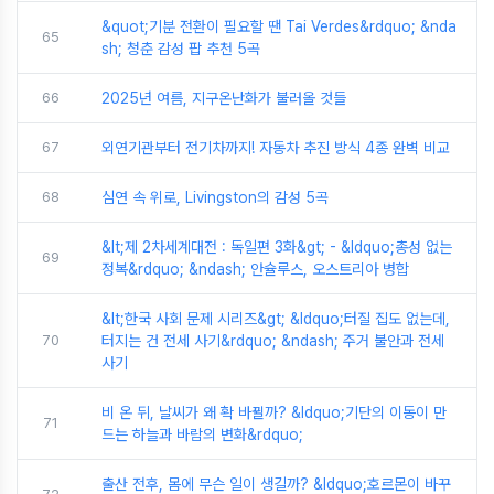
&quot;기분 전환이 필요할 땐 Tai Verdes&rdquo; &nda
65
sh; 청춘 감성 팝 추천 5곡
66
2025년 여름, 지구온난화가 불러올 것들
67
외연기관부터 전기차까지! 자동차 추진 방식 4종 완벽 비교
68
심연 속 위로, Livingston의 감성 5곡
&lt;제 2차세계대전 : 독일편 3화&gt; - &ldquo;총성 없는
69
정복&rdquo; &ndash; 안슐루스, 오스트리아 병합
&lt;한국 사회 문제 시리즈&gt; &ldquo;터질 집도 없는데,
70
터지는 건 전세 사기&rdquo; &ndash; 주거 불안과 전세
사기
비 온 뒤, 날씨가 왜 확 바뀔까? &ldquo;기단의 이동이 만
71
드는 하늘과 바람의 변화&rdquo;
출산 전후, 몸에 무슨 일이 생길까? &ldquo;호르몬이 바꾸