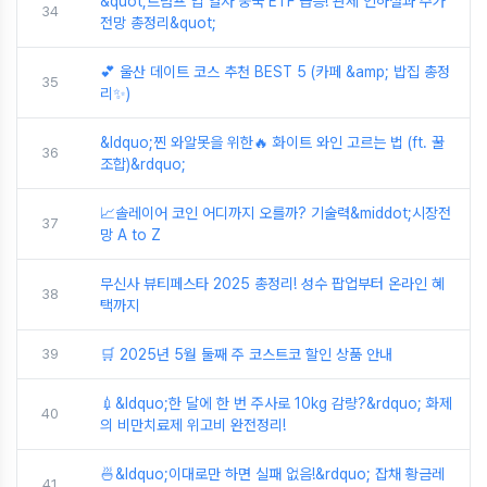
&quot;트럼프 입 열자 중국 ETF 급등! 관세 인하설과 주가
34
전망 총정리&quot;
💕 울산 데이트 코스 추천 BEST 5 (카페 &amp; 밥집 총정
35
리✨)
&ldquo;찐 와알못을 위한🔥 화이트 와인 고르는 법 (ft. 꿀
36
조합)&rdquo;
📈솔레이어 코인 어디까지 오를까? 기술력&middot;시장전
37
망 A to Z
무신사 뷰티페스타 2025 총정리! 성수 팝업부터 온라인 혜
38
택까지
39
🛒 2025년 5월 둘째 주 코스트코 할인 상품 안내
💉&ldquo;한 달에 한 번 주사로 10kg 감량?&rdquo; 화제
40
의 비만치료제 위고비 완전정리!
🍜&ldquo;이대로만 하면 실패 없음!&rdquo; 잡채 황금레
41