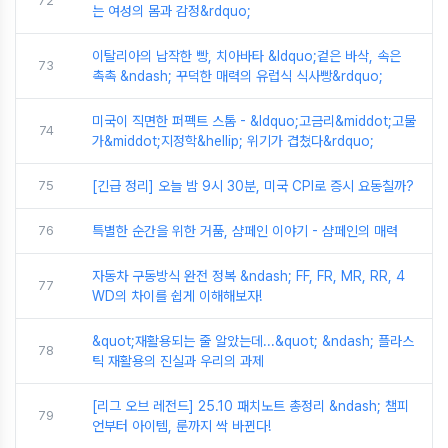
72
는 여성의 몸과 감정&rdquo;
이탈리아의 납작한 빵, 치아바타 &ldquo;겉은 바삭, 속은
73
촉촉 &ndash; 꾸덕한 매력의 유럽식 식사빵&rdquo;
미국이 직면한 퍼펙트 스톰 - &ldquo;고금리&middot;고물
74
가&middot;지정학&hellip; 위기가 겹쳤다&rdquo;
75
[긴급 정리] 오늘 밤 9시 30분, 미국 CPI로 증시 요동칠까?
76
특별한 순간을 위한 거품, 샴페인 이야기 - 샴페인의 매력
자동차 구동방식 완전 정복 &ndash; FF, FR, MR, RR, 4
77
WD의 차이를 쉽게 이해해보자!
&quot;재활용되는 줄 알았는데...&quot; &ndash; 플라스
78
틱 재활용의 진실과 우리의 과제
[리그 오브 레전드] 25.10 패치노트 총정리 &ndash; 챔피
79
언부터 아이템, 룬까지 싹 바뀐다!