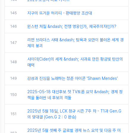
145
지구의 뜨거운 허리띠 - 환태평양 조산대
146
윈스턴 처칠 &ndash; 전쟁 영웅인가, 제국주의자인가?
리먼 브라더스 사태 &ndash; 탐욕과 오만이 불러온 세계 경
147
제의 붕괴
사이더(Cider)의 세계 &ndash; 사과로 만든 황금빛 탄산의
148
매력
149
감성과 진심을 노래하는 청춘 아이콘 'Shawn Mendes'
2025-05-18 대선후보 첫 TV토론 요약 &ndash; 경제 정
150
책을 둘러싼 네 후보의 격돌
2025년 5월 18일, LCK 정규 시즌 7주 차 - T1과 Gen.G
151
의 맞대결 (Gen.G 2 : 0 완승)
2025년 5월 셋째 주 글로벌 경제 뉴스 요약 및 다음 주 미