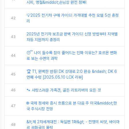
시피, 명절&middot;손님상 완전 정복!
💡2025 전기차 구매 가이드! 가격대별 추천 모델 5선 총정
42
리
2025년 전기차 보조금 완벽 가이드! 신청 방법부터 지역별
43
차등 지원까지 총정리
😴 나이 들수록 잠이 줄어드는 진짜 이유는? 호르몬 변화
44
로 보는 수면의 과학
🏆 T1, 완벽한 반등! DK 상대로 2:0 완승 &ndash; DK 6
45
연패 수렁 [2025.05.10 LCK 리뷰]
46
🐾 사랑스러운 가족견, 골든 리트리버의 모든 것
🌐 국제 정세와 증시 흐름으로 본 다음 주 미국&middot;한
47
국 주식시장 전망
&lt;제 2차세계대전 : 독일편 1화&gt; - 전쟁의 씨앗, 바이마
48
르 공화국의 몰락