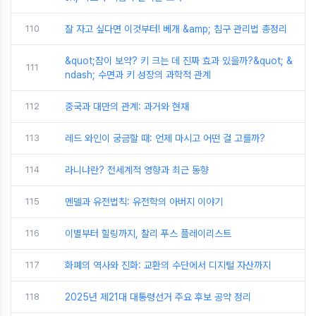
110
잘 자고 싶다면 이것부터! 베개 &amp; 침구 관리법 총정리
&quot;잠이 보약? 키 크는 데 진짜 효과 있을까?&quot; &
111
ndash; 수면과 키 성장의 과학적 관계
112
중국과 대만의 관계: 과거와 현재
113
레드 와인이 궁금할 때: 언제 마시고 어떤 걸 고를까?
114
라니냐란? 전세계적 영향과 최근 동향
115
멘델과 유전법칙: 유전학의 아버지 이야기
116
이별부터 힐링까지, 찰리 푸스 플레이리스트
117
화폐의 역사와 진화: 교환의 수단에서 디지털 자산까지
118
2025년 제21대 대통령선거 주요 후보 공약 정리