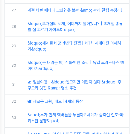
27
계절 바뀔 때마다 고민? 옷 보관 &amp; 관리 꿀팁 총정리!
&ldquo;뜨개질의 세계, 어디까지 알아봤니? | 뜨개질 종류
28
별 실 고르기 가이드&rdquo;
&ldquo;세계를 바꾼 4년의 전쟁 | 제1차 세계대전 이해하
29
기&rdquo;
&ldquo;눈 내리는 밤, 슈톨렌 한 조각 | 독일 크리스마스 빵
30
이야기&rdquo;
🛫 일본여행 | &ldquo;엔고지만 아깝지 않다!&rdquo; 후
31
쿠오카 맛집 &amp; 명소 추천
32
🕊️ 새로운 교황, 레오 14세의 등장
&quot;누가 먼저 핵버튼을 누를까? 세계가 숨죽인 인도-파
33
키스탄 분쟁&quot;