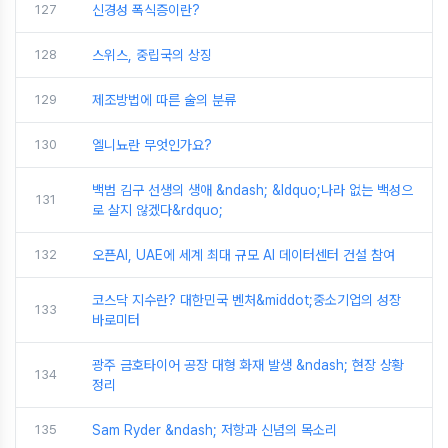
127
신경성 폭식증이란?
128
스위스, 중립국의 상징
129
제조방법에 따른 술의 분류
130
엘니뇨란 무엇인가요?
백범 김구 선생의 생애 &ndash; &ldquo;나라 없는 백성으
131
로 살지 않겠다&rdquo;
132
오픈AI, UAE에 세계 최대 규모 AI 데이터센터 건설 참여
코스닥 지수란? 대한민국 벤처&middot;중소기업의 성장
133
바로미터
광주 금호타이어 공장 대형 화재 발생 &ndash; 현장 상황
134
정리
135
Sam Ryder &ndash; 저항과 신념의 목소리