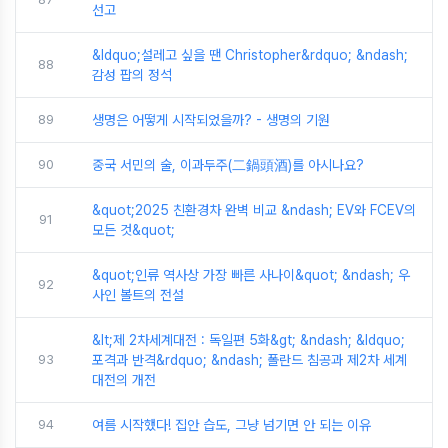
선고
&ldquo;설레고 싶을 땐 Christopher&rdquo; &ndash;
88
감성 팝의 정석
89
생명은 어떻게 시작되었을까? - 생명의 기원
90
중국 서민의 술, 이과두주(二鍋頭酒)를 아시나요?
&quot;2025 친환경차 완벽 비교 &ndash; EV와 FCEV의
91
모든 것&quot;
&quot;인류 역사상 가장 빠른 사나이&quot; &ndash; 우
92
사인 볼트의 전설
&lt;제 2차세계대전 : 독일편 5화&gt; &ndash; &ldquo;
93
포격과 반격&rdquo; &ndash; 폴란드 침공과 제2차 세계
대전의 개전
94
여름 시작했다! 집안 습도, 그냥 넘기면 안 되는 이유