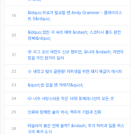
&ldquo;위로가 필요할 땐 Andy Grammer - 플레이리스
19
트 5&rdquo;
&ldquo;접힌 귀 속의 매력 &ndash; 스코티시 폴드 완전
20
정복!&rdquo;
🌸 리그 오브 레전드 신규 챔피언, 유나라 &ndash; 자연의
21
힘을 가진 원거리 딜러
22
🍲 냉장고 털이 끝판왕! 자취생을 위한 돼지 짜글이 레시피
23
&quot;밥 없을 땐 카레지!&quot;
24
🐶 너무 사랑스러운 작은 사자! 포메라니안의 모든 것
25
인류와 함께한 술의 역사, 맥주의 기원과 진화
테슬라의 봄은 언제 올까? &ndash; 주가 하락과 일론 머스
26
크의 복귀 소식