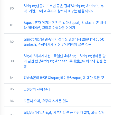
&ldquo;환율이 오르면 좋은 걸까?&rdquo; &ndash; 무
80
역, 기업, 그리고 우리의 삶까지 바꾸는 환율 이야기
&quot;혼자 이기는 게임은 없다!&quot; &ndash; 존 내쉬
81
와 게임이론, 그리고 아름다운 이야기
&quot;세상은 관측되기 전까진 결정되지 않는다?&quot;
82
&ndash; 슈뢰딩거가 던진 양자역학의 근본 질문
&lt;제 2차세계대전 : 독일편 4화&gt; - &ldquo;평화를 팔
83
아 넘긴 협상&rdquo; &ndash; 주데텐란트 위기와 뮌헨 협
정
84
겉바속쫀의 매력! &lsquo;베이글&rsquo;에 대한 모든 것
85
근성장의 진짜 원리
86
도플러 효과, 우주의 시계를 읽다
&lt;5월 14일자&gt; 서부지법 폭동 가담자 2명, 오늘 실형
87