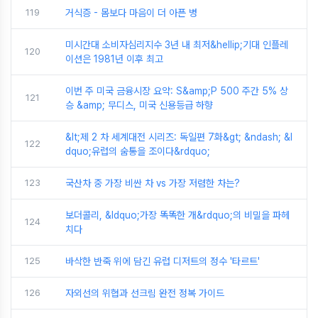
119
거식증 - 몸보다 마음이 더 아픈 병
미시간대 소비자심리지수 3년 내 최저&hellip;기대 인플레
120
이션은 1981년 이후 최고
이번 주 미국 금융시장 요약: S&amp;P 500 주간 5% 상
121
승 &amp; 무디스, 미국 신용등급 하향
&lt;제 2 차 세계대전 시리즈: 독일편 7화&gt; &ndash; &l
122
dquo;유럽의 숨통을 조이다&rdquo;
123
국산차 중 가장 비싼 차 vs 가장 저렴한 차는?
보더콜리, &ldquo;가장 똑똑한 개&rdquo;의 비밀을 파헤
124
치다
125
바삭한 반죽 위에 담긴 유럽 디저트의 정수 '타르트'
126
자외선의 위협과 선크림 완전 정복 가이드