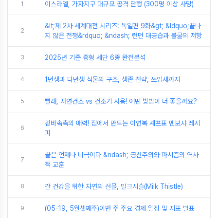
1
이스라엘, 가자지구 대규모 공격 단행 (300명 이상 사망)
&lt;제 2차 세계대전 시리즈: 독일편 9화&gt; &ldquo;끝나
2
지 않은 전쟁&rdquo; &ndash; 런던 대공습과 불굴의 저항
3
2025년 기준 중형 세단 6종 완전분석
4
1년생과 다년생 식물의 구조, 생존 전략, 쓰임새까지
5
빨래, 자연건조 vs 건조기 사용! 어떤 방법이 더 좋을까요?
겉바속촉의 매력! 집에서 만드는 이연복 셰프표 멘보샤 레시
6
피
끝은 언제나 비극이다 &ndash; 공산주의와 파시즘의 역사
7
적 교훈
8
간 건강을 위한 자연의 선물, 밀크시슬(Milk Thistle)
9
(05-19, 5월셋째주)이번 주 주요 경제 일정 및 지표 발표