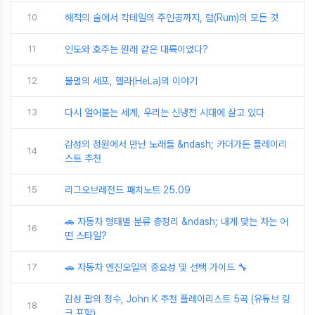
10
해적의 술에서 칵테일의 주인공까지, 럼(Rum)의 모든 것
11
인도와 호주는 원래 같은 대륙이었다?
12
불멸의 세포, 헬라(HeLa)의 이야기
13
다시 얼어붙는 세계, 우리는 신냉전 시대에 살고 있다
감성의 정원에서 만난 노래들 &ndash; 카더가든 플레이리
14
스트 추천
15
리그오브레전드 패치노트 25.09
🚗 자동차 형태별 분류 총정리 &ndash; 내게 맞는 차는 어
16
떤 스타일?
17
🚗 자동차 엔진오일의 중요성 및 선택 가이드 🔧
감성 팝의 정수, John K 추천 플레이리스트 5곡 (유튜브 링
18
크 포함)