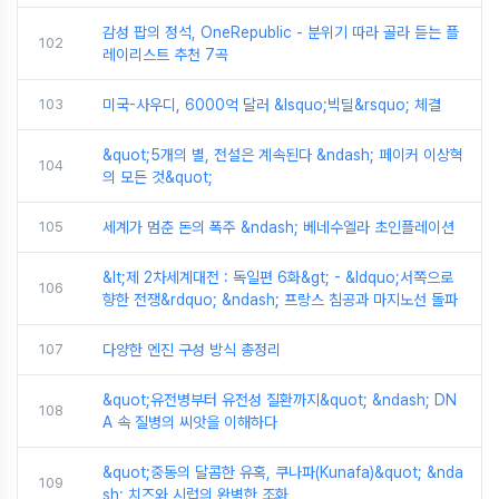
감성 팝의 정석, OneRepublic - 분위기 따라 골라 듣는 플
102
레이리스트 추천 7곡
103
미국-사우디, 6000억 달러 &lsquo;빅딜&rsquo; 체결
&quot;5개의 별, 전설은 계속된다 &ndash; 페이커 이상혁
104
의 모든 것&quot;
105
세계가 멈춘 돈의 폭주 &ndash; 베네수엘라 초인플레이션
&lt;제 2차세계대전 : 독일편 6화&gt; - &ldquo;서쪽으로
106
향한 전쟁&rdquo; &ndash; 프랑스 침공과 마지노선 돌파
107
다양한 엔진 구성 방식 총정리
&quot;유전병부터 유전성 질환까지&quot; &ndash; DN
108
A 속 질병의 씨앗을 이해하다
&quot;중동의 달콤한 유혹, 쿠나파(Kunafa)&quot; &nda
109
sh; 치즈와 시럽의 완벽한 조화