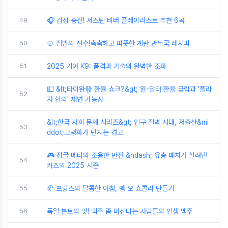
49
🎧 감성 충전! 저스틴 비버 플레이리스트 추천 6곡
50
🍲 집밥의 진수!촉촉하고 따뜻한 계란 만두국 레시피
51
2025 기아 K9: 품격과 기술의 완벽한 조화
💵 &lt;타이완發 환율 쇼크?&gt; 원-달러 환율 급락과 '플라
52
자 합의' 재연 가능성
&lt;한국 사회 문제 시리즈&gt; 인구 절벽 시대, 저출산&mi
53
ddot;고령화가 던지는 경고
🎮 정글 메타의 조용한 반전 &ndash; 유충 패치가 살려낸
54
커즈의 2025 시즌
55
🥐 프랑스의 달콤한 아침, 뺑 오 쇼콜라 만들기
56
독일 본토의 맛! 맥주 좀 마신다는 사람들의 인생 맥주