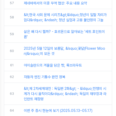
57
제네바에서의 미중 무역 협상: 주요 내용 요약
&lt;한국 사회 문제 시리즈&gt;&ldquo;청년이 일할 자리가
58
없다&rdquo; &ndash; 청년 실업과 고용 불안정의 그늘
살은 왜 다시 찔까? - 호르몬으로 알아보는 '세트 포인트이
59
론'
2025년 5월 12일의 보름달, &lsquo;꽃달(Flower Moo
60
n)&rsquo;의 모든 것
61
아이슬란드의 겨울을 담은 빵, 룩브라우트
62
자동차 엔진 기통수 완전 정복
&lt;제 2차세계대전 : 독일편 2화&gt; - &ldquo;전쟁의 시
63
계가 다시 움직이다&rdquo; &ndash; 독일의 재무장과 라
인란트 재점령
64
이번 주 증시 한눈에 보기 (2025.05.13~05.17)