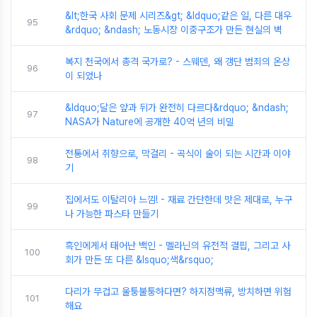
&lt;한국 사회 문제 시리즈&gt; &ldquo;같은 일, 다른 대우
95
&rdquo; &ndash; 노동시장 이중구조가 만든 현실의 벽
복지 천국에서 총격 국가로? - 스웨덴, 왜 갱단 범죄의 온상
96
이 되었나
&ldquo;달은 앞과 뒤가 완전히 다르다&rdquo; &ndash;
97
NASA가 Nature에 공개한 40억 년의 비밀
전통에서 취향으로, 막걸리 - 곡식이 술이 되는 시간과 이야
98
기
집에서도 이탈리아 느낌! - 재료 간단한데 맛은 제대로, 누구
99
나 가능한 파스타 만들기
흑인에게서 태어난 백인 - 멜라닌의 유전적 결핍, 그리고 사
100
회가 만든 또 다른 &lsquo;색&rsquo;
다리가 무겁고 울퉁불퉁하다면? 하지정맥류, 방치하면 위험
101
해요