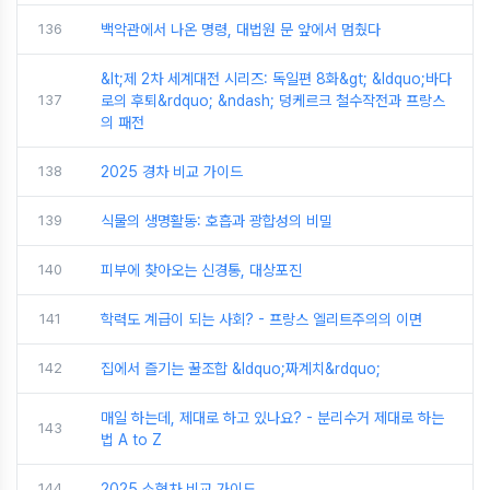
136
백악관에서 나온 명령, 대법원 문 앞에서 멈췄다
&lt;제 2차 세계대전 시리즈: 독일편 8화&gt; &ldquo;바다
137
로의 후퇴&rdquo; &ndash; 덩케르크 철수작전과 프랑스
의 패전
138
2025 경차 비교 가이드
139
식물의 생명활동: 호흡과 광합성의 비밀
140
피부에 찾아오는 신경통, 대상포진
141
학력도 계급이 되는 사회? - 프랑스 엘리트주의의 이면
142
집에서 즐기는 꿀조합 &ldquo;짜계치&rdquo;
매일 하는데, 제대로 하고 있나요? - 분리수거 제대로 하는
143
법 A to Z
144
2025 소형차 비교 가이드