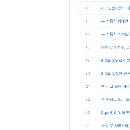
15
리그오브레전드 패치
16
🚗 자동차 형태별 
17
🚗 자동차 엔진오
18
감성 팝의 정수, J
19
&ldquo;위로가 필
20
&ldquo;접힌 귀 
21
🌸 리그 오브 레전
22
🍲 냉장고 털이 
23
&quot;밥 없을 땐
24
🐶 너무 사랑스러