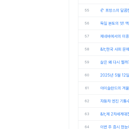
55
🥐 프랑스의 달콤
56
독일 본토의 맛! 
57
제네바에서의 미중 
58
&lt;한국 사회 문
59
살은 왜 다시 찔까
60
2025년 5월 12일
61
아이슬란드의 겨울
62
자동차 엔진 기통수
63
&lt;제 2차세계대
64
이번 주 증시 한눈에 