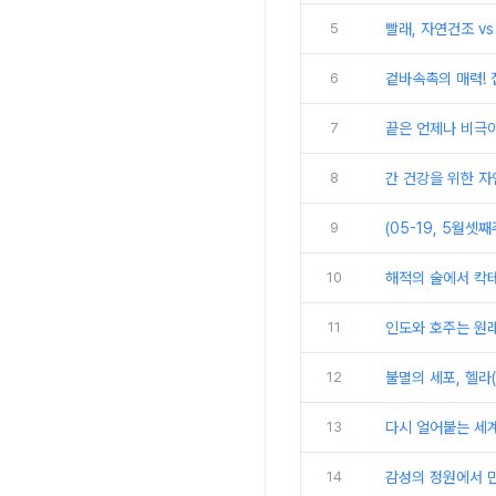
5
빨래, 자연건조 v
6
겉바속촉의 매력!
7
끝은 언제나 비극이
8
간 건강을 위한 자연의
9
(05-19, 5월셋
10
해적의 술에서 칵테
11
인도와 호주는 원
12
불멸의 세포, 헬라(
13
다시 얼어붙는 세계
14
감성의 정원에서 만