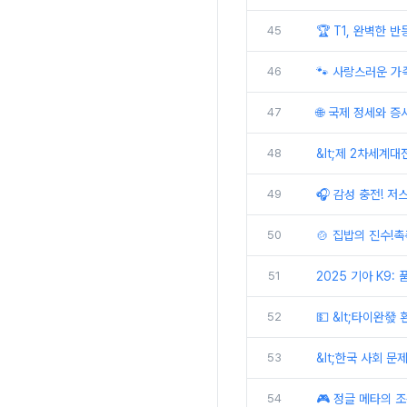
45
🏆 T1, 완벽한 반
46
🐾 사랑스러운 가
47
🌐 국제 정세와 증
48
&lt;제 2차세계대
49
🎧 감성 충전! 
50
🍲 집밥의 진수!
51
2025 기아 K9:
52
💵 &lt;타이완發
53
&lt;한국 사회 문
54
🎮 정글 메타의 조