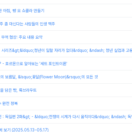
한 아침, 뺑 오 쇼콜라 만들기
맥주 좀 마신다는 사람들의 인생 맥주
무역 협상: 주요 내용 요약
제 시리즈&gt;&ldquo;청년이 일할 자리가 없다&rdquo; &ndash; 청년 실업과 
? - 호르몬으로 알아보는 '세트 포인트이론'
의 보름달, &lsquo;꽃달(Flower Moon)&rsquo;의 모든 것
을 담은 빵, 룩브라우트
 완전 정복
전 : 독일편 2화&gt; - &ldquo;전쟁의 시계가 다시 움직이다&rdquo; &ndas
보기 (2025.05.13~05.17)