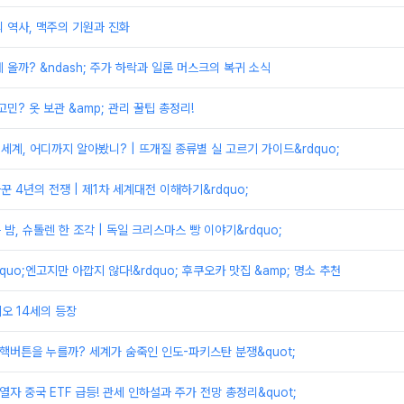
 역사, 맥주의 기원과 진화
 올까? &ndash; 주가 하락과 일론 머스크의 복귀 소식
민? 옷 보관 &amp; 관리 꿀팁 총정리!
 세계, 어디까지 알아봤니? | 뜨개질 종류별 실 고르기 가이드&rdquo;
바꾼 4년의 전쟁 | 제1차 세계대전 이해하기&rdquo;
는 밤, 슈톨렌 한 조각 | 독일 크리스마스 빵 이야기&rdquo;
ldquo;엔고지만 아깝지 않다!&rdquo; 후쿠오카 맛집 &amp; 명소 추천
 레오 14세의 등장
저 핵버튼을 누를까? 세계가 숨죽인 인도-파키스탄 분쟁&quot;
 열자 중국 ETF 급등! 관세 인하설과 주가 전망 총정리&quot;