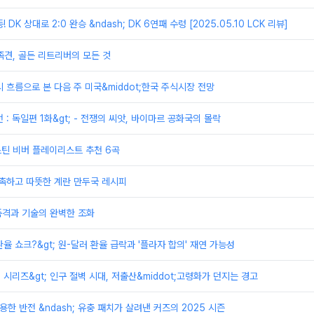
등! DK 상대로 2:0 완승 &ndash; DK 6연패 수렁 [2025.05.10 LCK 리뷰]
족견, 골든 리트리버의 모든 것
시 흐름으로 본 다음 주 미국&middot;한국 주식시장 전망
전 : 독일편 1화&gt; - 전쟁의 씨앗, 바이마르 공화국의 몰락
저스틴 비버 플레이리스트 추천 6곡
촉촉하고 따뜻한 계란 만두국 레시피
 품격과 기술의 완벽한 조화
 환율 쇼크?&gt; 원-달러 환율 급락과 '플라자 합의' 재연 가능성
제 시리즈&gt; 인구 절벽 시대, 저출산&middot;고령화가 던지는 경고
용한 반전 &ndash; 유충 패치가 살려낸 커즈의 2025 시즌