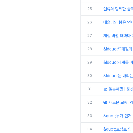
25
인류와 함께한 술의
26
테슬라의 봄은 언제
27
계절 바뀔 때마다 고
28
&ldquo;뜨개질의
29
&ldquo;세계를 
30
&ldquo;눈 내리
31
🛫 일본여행 | &
32
🕊️ 새로운 교황,
33
&quot;누가 먼
34
&quot;트럼프 입