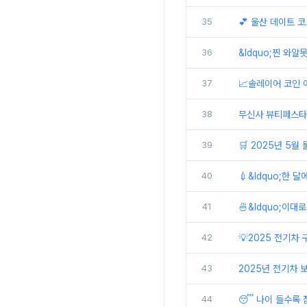
35
💕 울산 데이트 코
36
&ldquo;찐 와알못
37
📈솔레이어 코인 어
38
무신사 뷰티페스타 
39
🛒 2025년 5월
40
💉&ldquo;한 
41
🍜&ldquo;이대
42
💡2025 전기차
43
2025년 전기차 
44
😴 나이 들수록 