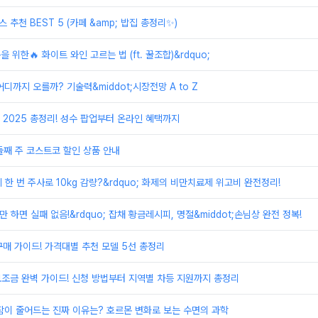
스 추천 BEST 5 (카페 &amp; 밥집 총정리✨)
을 위한🔥 화이트 와인 고르는 법 (ft. 꿀조합)&rdquo;
디까지 오를까? 기술력&middot;시장전망 A to Z
2025 총정리! 성수 팝업부터 온라인 혜택까지
 둘째 주 코스트코 할인 상품 안내
달에 한 번 주사로 10kg 감량?&rdquo; 화제의 비만치료제 위고비 완전정리!
로만 하면 실패 없음!&rdquo; 잡채 황금레시피, 명절&middot;손님상 완전 정복!
 구매 가이드! 가격대별 추천 모델 5선 총정리
보조금 완벽 가이드! 신청 방법부터 지역별 차등 지원까지 총정리
잠이 줄어드는 진짜 이유는? 호르몬 변화로 보는 수면의 과학