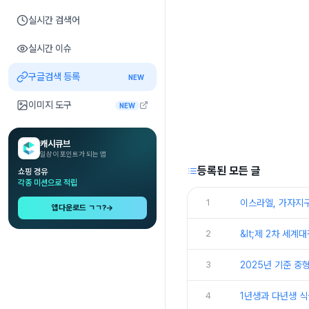
실시간 검색어
실시간 이슈
구글검색 등록
NEW
이미지 도구
NEW
캐시큐브
일상이 포인트가 되는 앱
등록된 모든 글
쇼핑 경유
각종 미션으로 적립
1
이스라엘, 가자지구
앱다운로드 ㄱㄱ?
→
2
&lt;제 2차 세계
3
2025년 기준 중
4
1년생과 다년생 식