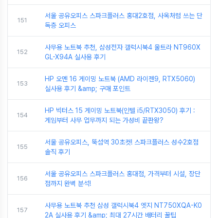
서울 공유오피스 스파크플러스 홍대2호점, 사옥처럼 쓰는 단
151
독층 오피스
사무용 노트북 추천, 삼성전자 갤럭시북4 울트라 NT960X
152
GL-X94A 실사용 후기
HP 오멘 16 게이밍 노트북 (AMD 라이젠9, RTX5060)
153
실사용 후기 &amp; 구매 포인트
HP 빅터스 15 게이밍 노트북(인텔 i5/RTX3050) 후기 :
154
게임부터 사무 업무까지 되는 가성비 끝판왕?
서울 공유오피스, 뚝섬역 30초컷! 스파크플러스 성수2호점
155
솔직 후기
서울 공유오피스 스파크플러스 홍대점, 가격부터 시설, 장단
156
점까지 완벽 분석!
사무용 노트북 추천 삼성 갤럭시북4 엣지 NT750XQA-K0
157
2A 실사용 후기 &amp; 최대 27시간 배터리 꿀팁