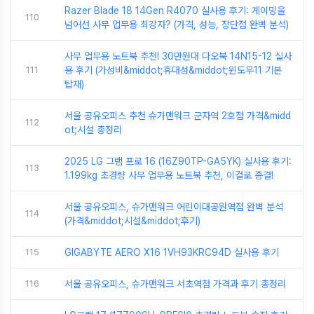
Razer Blade 18 14Gen R4070 실사용 후기: 게이밍을
110
넘어선 사무 업무용 최강자? (가격, 성능, 장단점 완벽 분석)
사무 업무용 노트북 추천! 30만원대 다오북 14N15-12 실사
111
용 후기 (가성비&middot;휴대성&middot;윈도우11 기본
탑재)
서울 공유오피스 추천 슈가맨워크 군자역 2호점 가격&midd
112
ot;시설 총정리
2025 LG 그램 프로 16 (16Z90TP-GA5YK) 실사용 후기:
113
1.199kg 초경량 사무 업무용 노트북 추천, 이걸로 종결!
서울 공유오피스, 슈가맨워크 어린이대공원역점 완벽 분석
114
(가격&middot;시설&middot;후기)
115
GIGABYTE AERO X16 1VH93KRC94D 실사용 후기
116
서울 공유오피스, 슈가맨워크 서초역점 가격과 후기 총정리