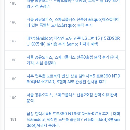
서울 공유오피스 스파크플러스 삼성점, 코엑스 앞 입주 후기
185
와 가격 총정리
서울 공유오피스, 스파크플러스 선릉점 &lsquo;에스컬레이
186
터 있는 특별한 오피스&rsquo; 솔직 후기
대학생&middot;직장인 모두 만족! LG그램 15 (15ZD90R
187
U-GX54K) 실사용 후기 &amp; 최저가 혜택
서울 공유오피스, 스파크플러스 선릉3호점 솔직 후기 (위치,
188
가격, 시설 총정리)
사무 업무용 노트북의 변신! 삼성 갤럭시북5 프로360 NT9
189
60QHA-K71AR, S펜과 AI로 완성된 실사용 후기
서울 공유오피스, 스파크플러스 선릉2호점 선택 이유 완벽
190
분석
삼성 갤럭시북5 프로360 NT960QHA-K71A 후기｜대학
191
생&middot;직장인 노트북 끝판왕? 성능&middot;S펜&mi
ddot;AI까지 총정리!