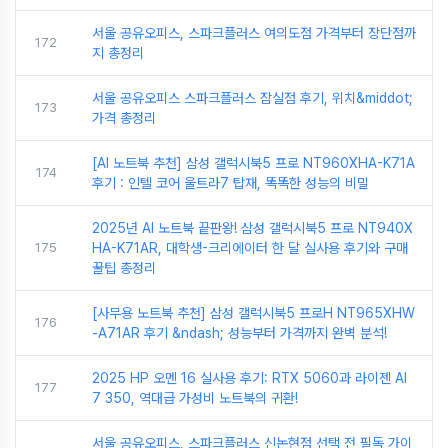
서울 공유오피스, 스파크플러스 여의도점 가격부터 장단점까
172
지 총정리
서울 공유오피스 스파크플러스 잠실점 후기, 위치&middot;
173
가격 총정리
[AI 노트북 추천] 삼성 갤럭시북5 프로 NT960XHA-K71A
174
후기 : 인텔 코어 울트라7 탑재, 똑똑한 성능의 비밀
2025년 AI 노트북 끝판왕! 삼성 갤럭시북5 프로 NT940X
175
HA-K71AR, 대학생-크리에이터 한 달 실사용 후기와 구매
꿀팁 총정리
[사무용 노트북 추천] 삼성 갤럭시북5 프로H NT965XHW
176
-A71AR 후기 &ndash; 성능부터 가격까지 완벽 분석!
2025 HP 오멘 16 실사용 후기: RTX 5060과 라이젠 AI
177
7 350, 역대급 가성비 노트북의 귀환!
서울 공유오피스, 스파크플러스 신논현점 선택 전 필독 가이