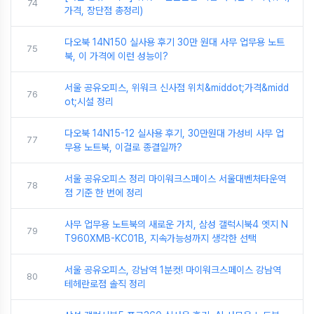
74
가격, 장단점 총정리)
다오북 14N150 실사용 후기 30만 원대 사무 업무용 노트
75
북, 이 가격에 이런 성능이?
서울 공유오피스, 위워크 신사점 위치&middot;가격&midd
76
ot;시설 정리
다오북 14N15-12 실사용 후기, 30만원대 가성비 사무 업
77
무용 노트북, 이걸로 종결일까?
서울 공유오피스 정리 마이워크스페이스 서울대벤처타운역
78
점 기준 한 번에 정리
사무 업무용 노트북의 새로운 가치, 삼성 갤럭시북4 엣지 N
79
T960XMB-KC01B, 지속가능성까지 생각한 선택
서울 공유오피스, 강남역 1분컷! 마이워크스페이스 강남역
80
테헤란로점 솔직 정리