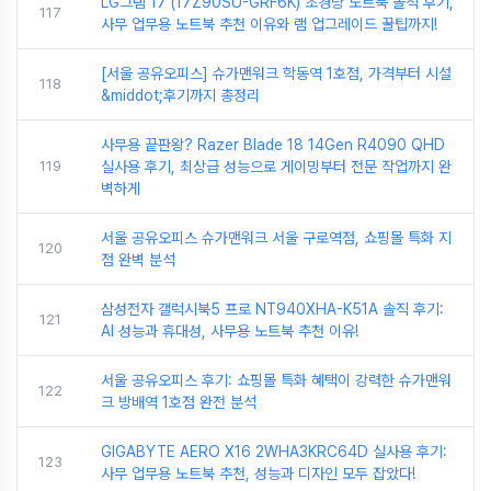
LG그램 17 (17Z90SU-GRF6K) 초경량 노트북 솔직 후기,
117
사무 업무용 노트북 추천 이유와 램 업그레이드 꿀팁까지!
[서울 공유오피스] 슈가맨워크 학동역 1호점, 가격부터 시설
118
&middot;후기까지 총정리
사무용 끝판왕? Razer Blade 18 14Gen R4090 QHD
119
실사용 후기, 최상급 성능으로 게이밍부터 전문 작업까지 완
벽하게
서울 공유오피스 슈가맨워크 서울 구로역점, 쇼핑몰 특화 지
120
점 완벽 분석
삼성전자 갤럭시북5 프로 NT940XHA-K51A 솔직 후기:
121
AI 성능과 휴대성, 사무용 노트북 추천 이유!
서울 공유오피스 후기: 쇼핑몰 특화 혜택이 강력한 슈가맨워
122
크 방배역 1호점 완전 분석
GIGABYTE AERO X16 2WHA3KRC64D 실사용 후기:
123
사무 업무용 노트북 추천, 성능과 디자인 모두 잡았다!