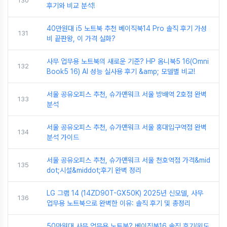
130
후기와 비교 분석!
40만원대 i5 노트북 추천 베이직북14 Pro 솔직 후기 가성
131
비 끝판왕, 이 가격 실화?
사무 업무용 노트북의 새로운 기준? HP 옴니북5 16(Omni
132
Book5 16) AI 성능 실사용 후기 &amp; 모델별 비교!
서울 공유오피스 추천, 슈가맨워크 서울 방배역 2호점 완벽
133
분석
서울 공유오피스 추천, 슈가맨워크 서울 홍대입구역점 완벽
134
분석 가이드
서울 공유오피스 추천, 슈가맨워크 서울 천호역점 가격&mid
135
dot;시설&middot;후기 완벽 정리
LG 그램 14 (14ZD90T-GX50K) 2025년 신모델, 사무
136
업무용 노트북으로 완벽한 이유: 솔직 후기 및 총정리
50만원대 사무 업무용 노트북? 베이직북16 솔직 후기(윈도