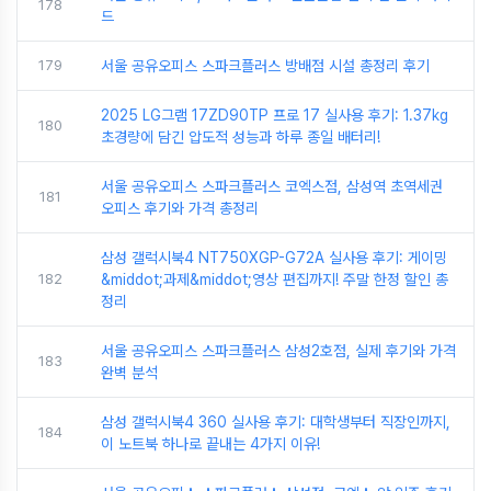
178
드
179
서울 공유오피스 스파크플러스 방배점 시설 총정리 후기
2025 LG그램 17ZD90TP 프로 17 실사용 후기: 1.37kg
180
초경량에 담긴 압도적 성능과 하루 종일 배터리!
서울 공유오피스 스파크플러스 코엑스점, 삼성역 초역세권
181
오피스 후기와 가격 총정리
삼성 갤럭시북4 NT750XGP-G72A 실사용 후기: 게이밍
182
&middot;과제&middot;영상 편집까지! 주말 한정 할인 총
정리
서울 공유오피스 스파크플러스 삼성2호점, 실제 후기와 가격
183
완벽 분석
삼성 갤럭시북4 360 실사용 후기: 대학생부터 직장인까지,
184
이 노트북 하나로 끝내는 4가지 이유!