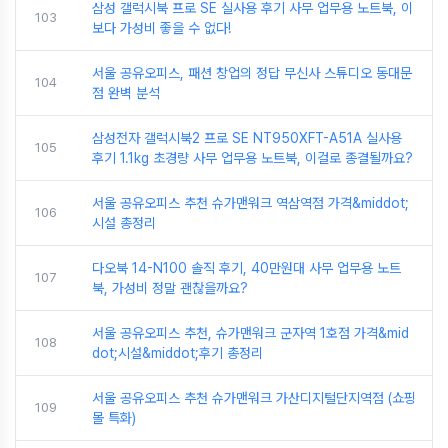
삼성 갤럭시북 프로 SE 실사용 후기 사무 업무용 노트북, 이
103
보다 가성비 좋을 수 없다!
서울 공유오피스, 패션 창업의 정답 무신사 스튜디오 동대문
104
점 완벽 분석
삼성전자 갤럭시북2 프로 SE NT950XFT-A51A 실사용
105
후기 1.1kg 초경량 사무 업무용 노트북, 이걸로 종결될까요?
서울 공유오피스 추천 슈가맨워크 역삼역점 가격&middot;
106
시설 총정리
다오북 14-N100 솔직 후기, 40만원대 사무 업무용 노트
107
북, 가성비 정말 괜찮을까요?
서울 공유오피스 추천, 슈가맨워크 군자역 1호점 가격&mid
108
dot;시설&middot;후기 총정리
서울 공유오피스 추천 슈가맨워크 가산디지털단지역점 (쇼핑
109
몰 특화)