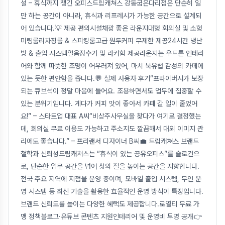
설 – 휴식까지 챙긴 오피스드림캐쳐스 강동굽은다리점은 단순히 일
만 하는 공간이 아니라, 휴식과 리프레시가 가능한 공간으로 설계되
어 있습니다.💡 제공 편의시설채광 좋은 라운지대형 회의실 및 소형
미팅룸리차징룸 & 스피킹룸고급 원두커피 무제한 제공24시간 냉난
방 & 출입 시스템얼음정수기 및 라커함 제공라운지는 우드톤 인테리
어와 함께 따뜻한 조명이 어우러져 있어, 마치 북유럽 감성의 카페에
있는 듯한 편안함을 줍니다.💬 실제 사용자 후기“프라이버시가 보장
되는 큐브석이 정말 마음에 들어요. 조용하면서도 업무에 집중할 수
있는 분위기입니다. 게다가 커피 맛이 좋아서 카페 갈 일이 줄었어
요!” – 스타트업 대표 A씨“비상주사무실을 찾다가 여기로 결정했는
데, 회의실 무료 이용도 가능하고 주소지도 깔끔해서 대외 이미지 관
리에도 좋습니다.” – 프리랜서 디자이너 B씨💼 드림캐쳐스 브랜드
철학과 신뢰성드림캐쳐스는 “휴식이 있는 공유오피스”를 슬로건으
로, 단순한 업무 공간을 넘어 삶의 질을 높이는 공간을 지향합니다.
전국 주요 지역에 지점을 운영 중이며, 모바일 출입 시스템, 무인 운
영 시스템 등 최신 기술을 활용한 효율적인 운영 방식이 특징입니다.
브랜드 신뢰도를 높이는 다양한 혜택도 제공합니다.로열티 무료 가
맹 정책블로그·유튜브 콘텐츠 지원인테리어 및 운영비 투명 공개👉