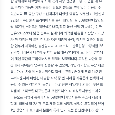
한 양재대로 대로변에 위치해 있어 차량 접근성도 좋고, 건물 내 유
료 주차가 가능해 자차 출근이 필요한 분들도 부담 없이 이용할 수
있습니다.🏢 공간 구성 – 선택지가 다양한 맞춤형 사무실🔹 1인실 &
2인실 – 독립성과 프라이버시를 동시에1인실: 월 30만원부터2인실:
월 50만원부터모든 개인실은 내측/창측 옵션 선택 가능하며, 인근
공유오피스보다 넓은 평수로 설계되어 쾌적한 환경을 자랑합니다.창
가 쪽 자리는 탁 트인 전망과 자연 채광이 좋아, 장시간 집중이 필요
한 업무에 최적화된 공간입니다.🔹 큐브석 – 반독립형 고정석월 25
만원부터라운지 내부에 위치한 큐브석은 칸막이와 도어락이 설치되
어 개인 공간의 프라이버시를 철저히 보장합니다.고정된 나만의 공
간에서 자유롭게 업무에 집중할 수 있으며, 개인 라커함도 무상 제공
됩니다.🔹 자유석 – 유동적으로 일하는 프리워커에게 딱월 15만원
부터라운지에 마련된 다양한 좌석 중 빈 자리를 자유롭게 선택해 사
용할 수 있는 경제적인 옵션입니다.간단한 작업이나 외근이 잦은 프
리랜서, 스타트업 대표님들께 추천드려요.🔹 비상주사무실 – 최소
비용으로 사업자 등록까지월 5만원부터사업자등록 주소지 제공과
함께, 회의실 월 2시간 무료 제공 등의 실질적 혜택이 포함되어 있어
1인 창업자나 프리랜서 분들께 특히 인기 있는 옵션입니다.☕ 편의시