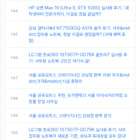
HP 오멘 Max 16 (Ultra 9, RTX 5080) 실사용 후기 : 대
144
학생부터 전문가까지, 이걸로 정말 끝일까?
삼성 갤럭시북4 NT750XGQ-A51A 솔직 후기: 사무&mid
145
dot;업무용 노트북, 정말 이걸로 괜찮을까? (구매 혜택 포
함)
LG그램 프로360 16T90TP-GD7BK 울트라7 실사용 후
146
기: 사무용 노트북 고민은 여기서 끝!
서울 공유오피스 스테이지나인 강남점 완벽 리뷰! 위치&mid
147
dot;가격&middot;시설 총정리
서울 공유오피스 추천, 슈가맨워크 서울 미아사거리역점 쇼
148
핑몰 창업 사무실
149
서울 공유오피스, 스테이지나인 삼성점 완벽 분석
LG그램 프로360 16T90TP-GD79K 실사용 후기: 사무
150
업무용 노트북의 새로운 기준, 성능과 휴대성을 모두 잡다!