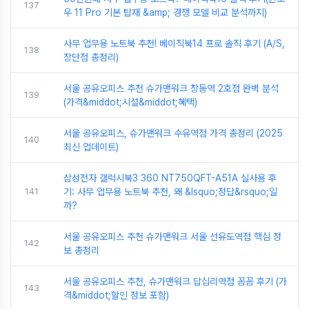
137
우 11 Pro 기본 탑재 &amp; 경쟁 모델 비교 분석까지)
사무 업무용 노트북 추천! 베이직북14 프로 솔직 후기 (A/S,
138
장단점 총정리)
서울 공유오피스 추천 슈가맨워크 창동역 2호점 완벽 분석
139
(가격&middot;시설&middot;혜택)
서울 공유오피스, 슈가맨워크 수유역점 가격 총정리 (2025
140
최신 업데이트)
삼성전자 갤럭시북3 360 NT750QFT-A51A 실사용 후
141
기: 사무 업무용 노트북 추천, 왜 &lsquo;정답&rsquo;일
까?
서울 공유오피스 추천 슈가맨워크 서울 선유도역점 핵심 정
142
보 총정리
서울 공유오피스 추천, 슈가맨워크 답십리역점 꼼꼼 후기 (가
143
격&middot;할인 정보 포함)