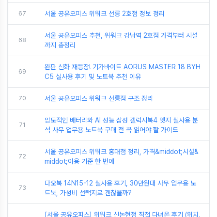
67
서울 공유오피스 위워크 선릉 2호점 정보 정리
서울 공유오피스 추천, 위워크 강남역 2호점 가격부터 시설
68
까지 총정리
완판 신화 재등장! 기가바이트 AORUS MASTER 18 BYH
69
C5 실사용 후기 및 노트북 추천 이유
70
서울 공유오피스 위워크 선릉점 구조 정리
압도적인 배터리와 AI 성능 삼성 갤럭시북4 엣지 실사용 분
71
석 사무 업무용 노트북 구매 전 꼭 읽어야 할 가이드
서울 공유오피스 위워크 홍대점 정리, 가격&middot;시설&
72
middot;이용 기준 한 번에
다오북 14N15-12 실사용 후기, 30만원대 사무 업무용 노
73
트북, 가성비 선택지로 괜찮을까?
[서울 공유오피스] 위워크 신논현점 직접 다녀온 후기 (위치,