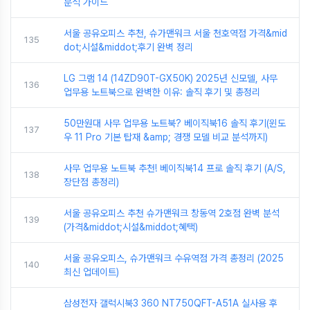
분석 가이드
서울 공유오피스 추천, 슈가맨워크 서울 천호역점 가격&mid
135
dot;시설&middot;후기 완벽 정리
LG 그램 14 (14ZD90T-GX50K) 2025년 신모델, 사무
136
업무용 노트북으로 완벽한 이유: 솔직 후기 및 총정리
50만원대 사무 업무용 노트북? 베이직북16 솔직 후기(윈도
137
우 11 Pro 기본 탑재 &amp; 경쟁 모델 비교 분석까지)
사무 업무용 노트북 추천! 베이직북14 프로 솔직 후기 (A/S,
138
장단점 총정리)
서울 공유오피스 추천 슈가맨워크 창동역 2호점 완벽 분석
139
(가격&middot;시설&middot;혜택)
서울 공유오피스, 슈가맨워크 수유역점 가격 총정리 (2025
140
최신 업데이트)
삼성전자 갤럭시북3 360 NT750QFT-A51A 실사용 후