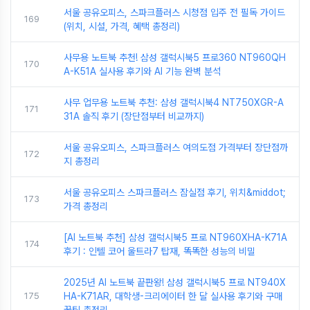
서울 공유오피스, 스파크플러스 시청점 입주 전 필독 가이드
169
(위치, 시설, 가격, 혜택 총정리)
사무용 노트북 추천! 삼성 갤럭시북5 프로360 NT960QH
170
A-K51A 실사용 후기와 AI 기능 완벽 분석
사무 업무용 노트북 추천: 삼성 갤럭시북4 NT750XGR-A
171
31A 솔직 후기 (장단점부터 비교까지)
서울 공유오피스, 스파크플러스 여의도점 가격부터 장단점까
172
지 총정리
서울 공유오피스 스파크플러스 잠실점 후기, 위치&middot;
173
가격 총정리
[AI 노트북 추천] 삼성 갤럭시북5 프로 NT960XHA-K71A
174
후기 : 인텔 코어 울트라7 탑재, 똑똑한 성능의 비밀
2025년 AI 노트북 끝판왕! 삼성 갤럭시북5 프로 NT940X
175
HA-K71AR, 대학생-크리에이터 한 달 실사용 후기와 구매