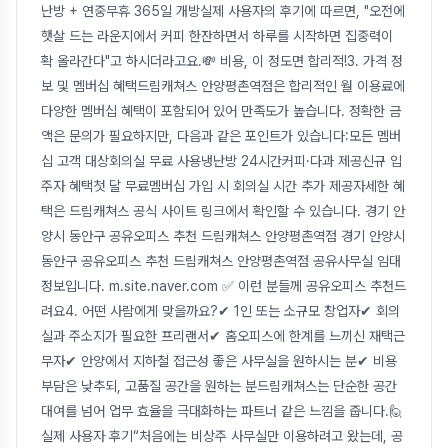
난방 + 연중무휴 365일 개방실제 사용자의 후기에 따르면, "오전에
햇살 드는 라운지에서 커피 한잔하면서 하루를 시작하면 집중력이
확 올라간다"고 하시더라고요.💸 비용, 이 정도면 합리적!3. 가격 정
보 및 멤버십 혜택드림캐쳐스 안양평촌역점은 합리적인 월 이용료에
다양한 멤버십 혜택이 포함되어 있어 만족도가 높습니다. 정확한 금
액은 문의가 필요하지만, 다음과 같은 포인트가 있습니다:모든 멤버
십 고객 대상회의실 무료 사용냉난방 24시간커피·다과 제공신규 입
주자 혜택첫 달 무료멤버십 가입 시 회의실 시간 추가 제공자세한 혜
택은 드림캐쳐스 공식 사이트 링크에서 확인할 수 있습니다. 경기 안
양시 동안구 공유오피스 추천 드림캐쳐스 안양평촌역점 경기 안양시
동안구 공유오피스 추천 드림캐쳐스 안양평촌역점 공유사무실 임대
정보입니다. m.site.naver.com ✅ 이런 분들께 공유오피스 추천드
려요4. 어떤 사람에게 맞을까요?✔ 1인 또는 소규모 창업자✔ 회의
실과 주소지가 필요한 프리랜서✔ 홈오피스에 한계를 느끼신 재택근
무자✔ 안양에서 지하철 접근성 좋은 사무실을 원하시는 분✔ 비용
부담은 낮추되, 고품질 공간을 원하는 분드림캐쳐스는 단순한 공간
대여를 넘어 업무 효율을 극대화하는 파트너 같은 느낌을 줍니다.🙋
실제 사용자 후기“처음에는 비상주 사무실만 이용하려고 왔는데, 공