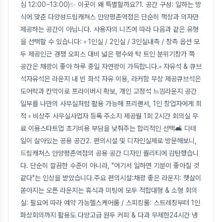
심 12:00~13:00)✨ 이곳이 왜 특별할까요?1. 공간 구성: 일하는 방
식에 맞춘 다양성드림캐쳐스 안양평촌역점은 단순히 책상과 의자만
제공하는 공간이 아닙니다. 사용자의 니즈에 따라 다음과 같은 유형
을 선택할 수 있습니다: ▫ 1인실 / 2인실 / 3인실내측 / 창측 옵션 모
두 제공인근 경쟁 오피스 대비 넓은 평수와 탁 트인 분위기창가 쪽
공간은 채광이 좋아 하루 종일 자연광이 가득합니다.▫ 자유석 & 큐브
석자유석은 라운지 내 빈 좌석 자유 이용, 라커함 무상 제공큐브석은
도어락과 칸막이로 프라이버시 확보, 개인 고정석 느낌라운지 공간
일부를 나만의 사무실처럼 활용 가능해 프리랜서, 1인 창업자에게 최
적 ▫ 비상주 사무실사업자 등록 주소지 제공월 1회 2시간 회의실 무
료 이용스타트업 초기비용 부담을 낮춰주는 합리적인 선택🛋️ 디테
일이 살아있는 공용 공간2. 편의시설 및 디자인실제로 방문해보니,
드림캐쳐스 안양평촌역점의 공용 공간 디자인 퀄리티에 감탄했습니
다. 단순히 깔끔한 수준이 아니라, "여기서 일하면 기분이 좋아질 것
같다"는 인상을 받았습니다.주요 편의시설:채광 좋은 라운지: 햇살이
쏟아지는 오픈 라운지는 휴식과 미팅에 모두 적합대형 & 소형 회의
실: 필요에 따라 예약 가능헬스케어룸 / 스피킹룸: 스트레칭부터 1인
화상회의까지 활용도 다양고급 원두 커피 & 다과 무제한24시간 냉