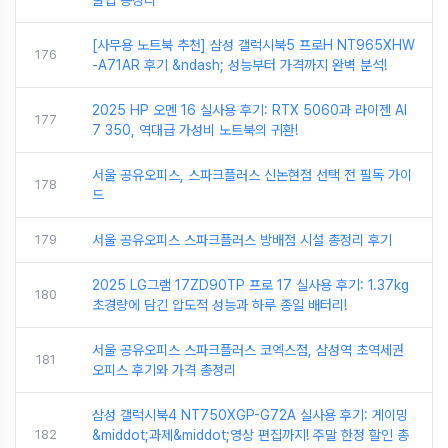
꿀팁 총정리
[사무용 노트북 추천] 삼성 갤럭시북5 프로H NT965XHW
176
-A71AR 후기 &ndash; 성능부터 가격까지 완벽 분석!
2025 HP 오멘 16 실사용 후기: RTX 5060과 라이젠 AI
177
7 350, 역대급 가성비 노트북의 귀환!
서울 공유오피스, 스파크플러스 신논현점 선택 전 필독 가이
178
드
179
서울 공유오피스 스파크플러스 방배점 시설 총정리 후기
2025 LG그램 17ZD90TP 프로 17 실사용 후기: 1.37kg
180
초경량에 담긴 압도적 성능과 하루 종일 배터리!
서울 공유오피스 스파크플러스 코엑스점, 삼성역 초역세권
181
오피스 후기와 가격 총정리
삼성 갤럭시북4 NT750XGP-G72A 실사용 후기: 게이밍
182
&middot;과제&middot;영상 편집까지! 주말 한정 할인 총