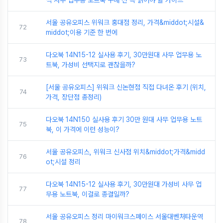
석 사무 업무용 노트북 구매 전 꼭 읽어야 할 가이드
서울 공유오피스 위워크 홍대점 정리, 가격&middot;시설&
72
middot;이용 기준 한 번에
다오북 14N15-12 실사용 후기, 30만원대 사무 업무용 노
73
트북, 가성비 선택지로 괜찮을까?
[서울 공유오피스] 위워크 신논현점 직접 다녀온 후기 (위치,
74
가격, 장단점 총정리)
다오북 14N150 실사용 후기 30만 원대 사무 업무용 노트
75
북, 이 가격에 이런 성능이?
서울 공유오피스, 위워크 신사점 위치&middot;가격&midd
76
ot;시설 정리
다오북 14N15-12 실사용 후기, 30만원대 가성비 사무 업
77
무용 노트북, 이걸로 종결일까?
서울 공유오피스 정리 마이워크스페이스 서울대벤처타운역
78