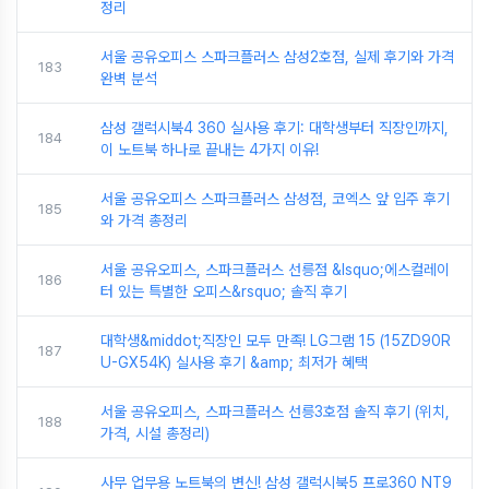
정리
서울 공유오피스 스파크플러스 삼성2호점, 실제 후기와 가격
183
완벽 분석
삼성 갤럭시북4 360 실사용 후기: 대학생부터 직장인까지,
184
이 노트북 하나로 끝내는 4가지 이유!
서울 공유오피스 스파크플러스 삼성점, 코엑스 앞 입주 후기
185
와 가격 총정리
서울 공유오피스, 스파크플러스 선릉점 &lsquo;에스컬레이
186
터 있는 특별한 오피스&rsquo; 솔직 후기
대학생&middot;직장인 모두 만족! LG그램 15 (15ZD90R
187
U-GX54K) 실사용 후기 &amp; 최저가 혜택
서울 공유오피스, 스파크플러스 선릉3호점 솔직 후기 (위치,
188
가격, 시설 총정리)
사무 업무용 노트북의 변신! 삼성 갤럭시북5 프로360 NT9