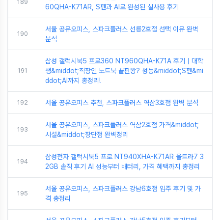
189
60QHA-K71AR, S펜과 AI로 완성된 실사용 후기
서울 공유오피스, 스파크플러스 선릉2호점 선택 이유 완벽
190
분석
삼성 갤럭시북5 프로360 NT960QHA-K71A 후기｜대학
191
생&middot;직장인 노트북 끝판왕? 성능&middot;S펜&mi
ddot;AI까지 총정리!
192
서울 공유오피스 추천, 스파크플러스 역삼3호점 완벽 분석
서울 공유오피스, 스파크플러스 역삼2호점 가격&middot;
193
시설&middot;장단점 완벽정리
삼성전자 갤럭시북5 프로 NT940XHA-K71AR 울트라7 3
194
2GB 솔직 후기 AI 성능부터 배터리, 가격 혜택까지 총정리
서울 공유오피스, 스파크플러스 강남6호점 입주 후기 및 가
195
격 총정리