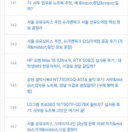
141
기: 사무 업무용 노트북 추천, 왜 &lsquo;정답&rsquo;일
까?
서울 공유오피스 추천 슈가맨워크 서울 선유도역점 핵심 정
142
보 총정리
서울 공유오피스 추천, 슈가맨워크 답십리역점 꼼꼼 후기 (가
143
격&middot;할인 정보 포함)
HP 오멘 Max 16 (Ultra 9, RTX 5080) 실사용 후기 : 대
144
학생부터 전문가까지, 이걸로 정말 끝일까?
삼성 갤럭시북4 NT750XGQ-A51A 솔직 후기: 사무&mid
145
dot;업무용 노트북, 정말 이걸로 괜찮을까? (구매 혜택 포
함)
LG그램 프로360 16T90TP-GD7BK 울트라7 실사용 후
146
기: 사무용 노트북 고민은 여기서 끝!
서울 공유오피스 스테이지나인 강남점 완벽 리뷰! 위치&mid
147
dot;가격&middot;시설 총정리