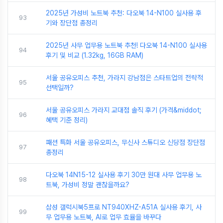
2025년 가성비 노트북 추천: 다오북 14-N100 실사용 후
93
기와 장단점 총정리
2025년 사무 업무용 노트북 추천! 다오북 14-N100 실사용
94
후기 및 비교 (1.32kg, 16GB RAM)
서울 공유오피스 추천, 가라지 강남점은 스타트업의 전략적
95
선택일까?
서울 공유오피스 가라지 교대점 솔직 후기 (가격&middot;
96
혜택 기준 정리)
패션 특화 서울 공유오피스, 무신사 스튜디오 신당점 장단점
97
총정리
다오북 14N15-12 실사용 후기 30만 원대 사무 업무용 노
98
트북, 가성비 정말 괜찮을까요?
삼성 갤럭시북5프로 NT940XHZ-A51A 실사용 후기, 사
99
무 업무용 노트북, AI로 업무 효율을 바꾸다