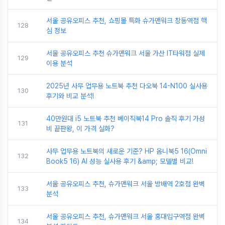
서울 공유오피스 추천, 쇼핑몰 특화 슈가맨워크 창동역점 핵
128
심 정보
서울 공유오피스 추천 슈가맨워크 서울 가산 IT타워점 실제
129
이용 분석
2025년 사무 업무용 노트북 추천 다오북 14-N100 실사용
130
후기와 비교 분석!
40만원대 i5 노트북 추천 베이직북14 Pro 솔직 후기 가성
131
비 끝판왕, 이 가격 실화?
사무 업무용 노트북의 새로운 기준? HP 옴니북5 16(Omni
132
Book5 16) AI 성능 실사용 후기 &amp; 모델별 비교!
서울 공유오피스 추천, 슈가맨워크 서울 방배역 2호점 완벽
133
분석
서울 공유오피스 추천, 슈가맨워크 서울 홍대입구역점 완벽
134