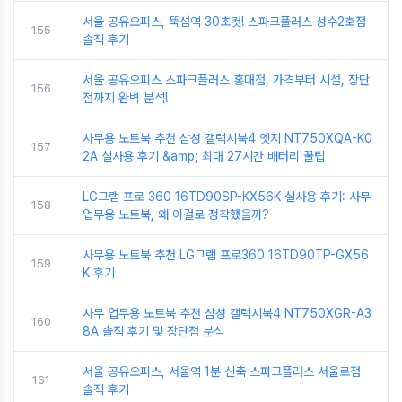
서울 공유오피스, 뚝섬역 30초컷! 스파크플러스 성수2호점
155
솔직 후기
서울 공유오피스 스파크플러스 홍대점, 가격부터 시설, 장단
156
점까지 완벽 분석!
사무용 노트북 추천 삼성 갤럭시북4 엣지 NT750XQA-K0
157
2A 실사용 후기 &amp; 최대 27시간 배터리 꿀팁
LG그램 프로 360 16TD90SP-KX56K 실사용 후기: 사무
158
업무용 노트북, 왜 이걸로 정착했을까?
사무용 노트북 추천 LG그램 프로360 16TD90TP-GX56
159
K 후기
사무 업무용 노트북 추천 삼성 갤럭시북4 NT750XGR-A3
160
8A 솔직 후기 및 장단점 분석
서울 공유오피스, 서울역 1분 신축 스파크플러스 서울로점
161
솔직 후기