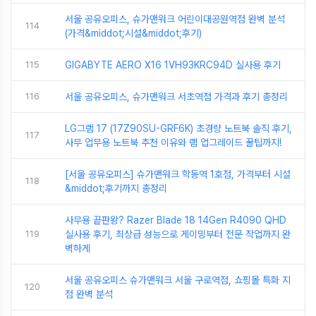
서울 공유오피스, 슈가맨워크 어린이대공원역점 완벽 분석
114
(가격&middot;시설&middot;후기)
115
GIGABYTE AERO X16 1VH93KRC94D 실사용 후기
116
서울 공유오피스, 슈가맨워크 서초역점 가격과 후기 총정리
LG그램 17 (17Z90SU-GRF6K) 초경량 노트북 솔직 후기,
117
사무 업무용 노트북 추천 이유와 램 업그레이드 꿀팁까지!
[서울 공유오피스] 슈가맨워크 학동역 1호점, 가격부터 시설
118
&middot;후기까지 총정리
사무용 끝판왕? Razer Blade 18 14Gen R4090 QHD
119
실사용 후기, 최상급 성능으로 게이밍부터 전문 작업까지 완
벽하게
서울 공유오피스 슈가맨워크 서울 구로역점, 쇼핑몰 특화 지
120
점 완벽 분석