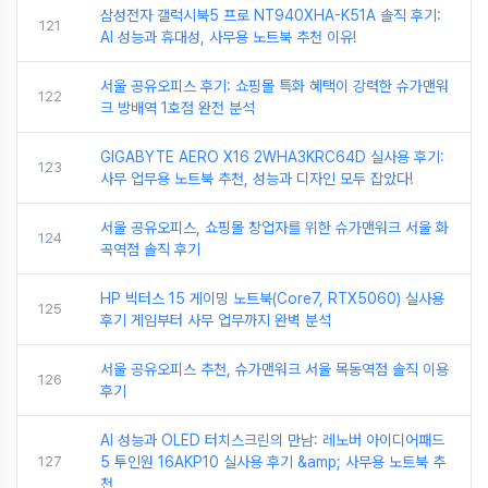
삼성전자 갤럭시북5 프로 NT940XHA-K51A 솔직 후기:
121
AI 성능과 휴대성, 사무용 노트북 추천 이유!
서울 공유오피스 후기: 쇼핑몰 특화 혜택이 강력한 슈가맨워
122
크 방배역 1호점 완전 분석
GIGABYTE AERO X16 2WHA3KRC64D 실사용 후기:
123
사무 업무용 노트북 추천, 성능과 디자인 모두 잡았다!
서울 공유오피스, 쇼핑몰 창업자를 위한 슈가맨워크 서울 화
124
곡역점 솔직 후기
HP 빅터스 15 게이밍 노트북(Core7, RTX5060) 실사용
125
후기 게임부터 사무 업무까지 완벽 분석
서울 공유오피스 추천, 슈가맨워크 서울 목동역점 솔직 이용
126
후기
AI 성능과 OLED 터치스크린의 만남: 레노버 아이디어패드
127
5 투인원 16AKP10 실사용 후기 &amp; 사무용 노트북 추
천