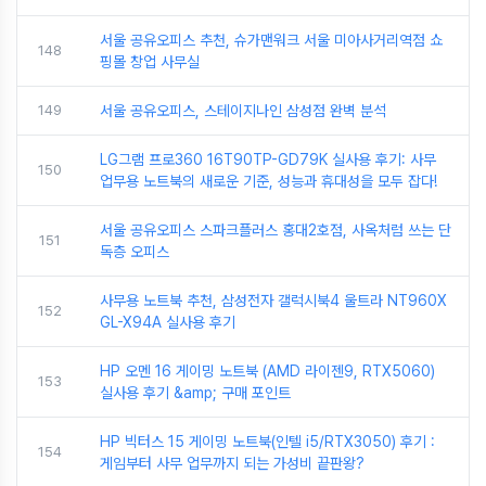
서울 공유오피스 추천, 슈가맨워크 서울 미아사거리역점 쇼
148
핑몰 창업 사무실
149
서울 공유오피스, 스테이지나인 삼성점 완벽 분석
LG그램 프로360 16T90TP-GD79K 실사용 후기: 사무
150
업무용 노트북의 새로운 기준, 성능과 휴대성을 모두 잡다!
서울 공유오피스 스파크플러스 홍대2호점, 사옥처럼 쓰는 단
151
독층 오피스
사무용 노트북 추천, 삼성전자 갤럭시북4 울트라 NT960X
152
GL-X94A 실사용 후기
HP 오멘 16 게이밍 노트북 (AMD 라이젠9, RTX5060)
153
실사용 후기 &amp; 구매 포인트
HP 빅터스 15 게이밍 노트북(인텔 i5/RTX3050) 후기 :
154
게임부터 사무 업무까지 되는 가성비 끝판왕?