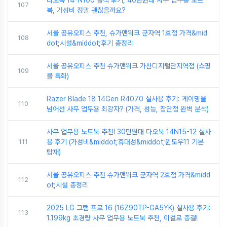
다오북 14-N100 솔직 후기, 40만원대 사무 업무용 노트
107
북, 가성비 정말 괜찮을까요?
서울 공유오피스 추천, 슈가맨워크 군자역 1호점 가격&mid
108
dot;시설&middot;후기 총정리
서울 공유오피스 추천 슈가맨워크 가산디지털단지역점 (쇼핑
109
몰 특화)
Razer Blade 18 14Gen R4070 실사용 후기: 게이밍을
110
넘어선 사무 업무용 최강자? (가격, 성능, 장단점 완벽 분석)
사무 업무용 노트북 추천! 30만원대 다오북 14N15-12 실사
111
용 후기 (가성비&middot;휴대성&middot;윈도우11 기본
탑재)
서울 공유오피스 추천 슈가맨워크 군자역 2호점 가격&midd
112
ot;시설 총정리
2025 LG 그램 프로 16 (16Z90TP-GA5YK) 실사용 후기:
113
1.199kg 초경량 사무 업무용 노트북 추천, 이걸로 종결!