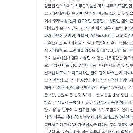
정돈된 인테리어와 사무집기들은 마치 새로 리모델링한 
고, 라운지존에서는 커피 한 잔의 여유도 즐기실 수 있습
어서 추가 비용 없이 업무에만 집중할 수 있다는 점이 큰
역버스가 모두 연결된 서남부권 핵심 교통 허브입니다.
다가 주변에 이케아, 롯데몰, AK플라자 같은 대형 상
공유오피스 추천에 빠지지 않고 등장할 이유가 충분하죠.
서 시작했어요. 그런데 회의실도 잘 돼 있고, 커피도 무
주소 등록하면서 함께 사용할 수 있는 사무공간을 찾고
요.”– 법인 대표 김○○실제 이용 후기에서도 알 수 
넘어선 비즈니스 파트너라는 말이 괜히 나오는 게 아니
고객 맞춤형 요금제가 강점입니다. 개인사업자와 법인사업
계약 시 최대 40% 할인 혜택까지 받을 수 있어요.✅ 
동구청, 법원로 등 전국 60개 이상 지점을 운영 중인
하죠.✅ 사업자 등록지 + 실무 지원까지단순한 책상 대여
한 사용 등 업무에 꼭 필요한 서비스가 포함되어 있어 
시 월 이용료 최대 40% 할인비상주 오피스 월 3만원부
증정사무 가구·OA기기·냉난방·커피머신 무상 제공이처
이밍일 수 있습니다.🎯 이런 분들께 추천합니다 유형 