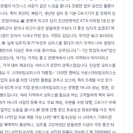
호텔의 비즈니스 라운지 같은 느낌을 줍니다.조용한 업무 공간은 물론이
니다. 특히 프린터, 복합기, 냉난방 설비 등 기본 OA기기가 잘 갖춰져 있
 장점이에요.🚉 광명역 최고의 입지 조건광명역은 KTX·지하철 1호선·광
출퇴근이 잦거나 외근이 많은 분들에겐 이보다 더 좋은 입지가 없겠죠?게
업시설이 있어서 식사나 미팅 장소 걱정도 없답니다. 위치만 놓고 보더라도
🛠 실제 입주자 후기“비상주 오피스를 찾다가 여기 가격이 너무 괜찮아
제한이라 지금은 계속 이용 중이에요. 강추입니다.”– 1인 창업자 A씨“법인
 있었는데, 여기는 가격도 좋고 광명역에서 너무 가까워서 딱이더라고
있듯, 가격 대비 제공되는 서비스가 굉장히 만족스럽습니다. 단순한 오피스를
네요.💡 스마트탑오피스의 차별점✅ 다양한 멤버십 구성스마트탑오피스는
자 모두를 위한 다양한 플랜을 갖추고 있으며, 특히 6개월 이상 장기
전국 60개 이상 지점 운영스마트탑오피스는 광명뿐 아니라 성남, 평촌, 강
 브랜드입니다. 여러 지역에서 오피스를 필요로 하는 고객들에게 특히 유리
가 아니라 사업자 등록 주소 무료 제공, 우편물 수령 대행, OA기기 무제
실질적인 도움을 줍니다.🎁 현재 진행 중인 프로모션 정보6개월 이상 계약
터 시작1일 무료 체험 가능 (사전 예약 필수)상담 시 스타벅스 기프티콘
럼 혜택까지 풍성하니, 입주를 고민하셨던 분들에겐 지금이 가장 좋은 타
이유 1인 사업자 비상주 오피스로 사업자 등록이 가능하고 월 3만원부터 시