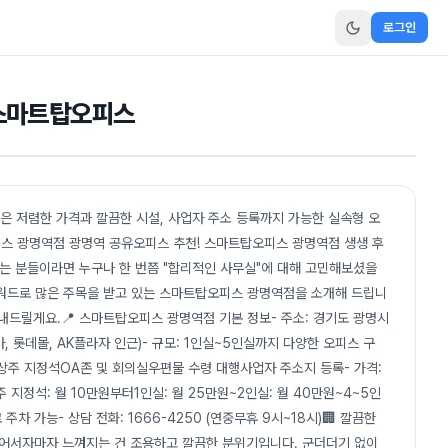
로그인
 스마트탑오피스
은 저렴한 가격과 깔끔한 시설, 사업자 주소 등록까지 가능한 실속형 오
스 광명역점 광명역 공유오피스 추천! 스마트탑오피스 광명역점 생생 후
는 분들이라면 누구나 한 번쯤 "합리적인 사무실"에 대해 고민해보셨을
키워드로 많은 주목을 받고 있는 스마트탑오피스 광명역점을 소개해 드립니
내드릴게요.📍 스마트탑오피스 광명역점 기본 정보- 주소: 경기도 광명시
케아, 롯데몰, AK플라자 인근)- 규모: 1인실~5인실까지 다양한 오피스 구
)상주 지정석OA존 및 회의실우편물 수령 대행사업자 주소지 등록- 가격:
 지정석: 월 10만원부터1인실: 월 25만원~2인실: 월 40만원~4~5인
 주차 가능- 상담 전화: 1666-4250 (연중무휴 9시~18시)🏢 깔끔한
어서자마자 느껴지는 건 조용하고 깔끔한 분위기입니다. 군더더기 없이