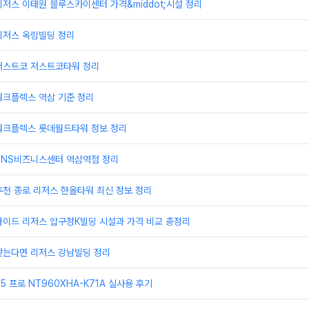
저스 이태원 블루스카이센터 가격&middot;시설 정리
리저스 옥림빌딩 정리
저스트코 저스트코타워 정리
워크플렉스 역삼 기준 정리
워크플렉스 롯데월드타워 정보 정리
TNS비즈니스센터 역삼역점 정리
천 종로 리저스 한올타워 최신 정보 정리
가이드 리저스 압구정K빌딩 시설과 가격 비교 총정리
찾는다면 리저스 강남빌딩 정리
 프로 NT960XHA-K71A 실사용 후기