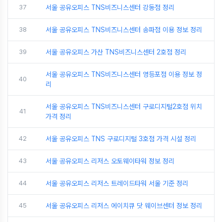
37
서울 공유오피스 TNS비즈니스센터 강동점 정리
38
서울 공유오피스 TNS비즈니스센터 송파점 이용 정보 정리
39
서울 공유오피스 가산 TNS비즈니스센터 2호점 정리
서울 공유오피스 TNS비즈니스센터 영등포점 이용 정보 정
40
리
서울 공유오피스 TNS비즈니스센터 구로디지털2호점 위치
41
가격 정리
42
서울 공유오피스 TNS 구로디지털 3호점 가격 시설 정리
43
서울 공유오피스 리저스 오토웨이타워 정보 정리
44
서울 공유오피스 리저스 트레이드타워 서울 기준 정리
45
서울 공유오피스 리저스 에이치큐 닷 웨이브센터 정보 정리