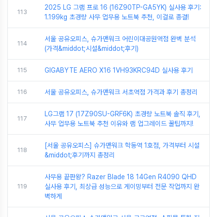
2025 LG 그램 프로 16 (16Z90TP-GA5YK) 실사용 후기:
113
1.199kg 초경량 사무 업무용 노트북 추천, 이걸로 종결!
서울 공유오피스, 슈가맨워크 어린이대공원역점 완벽 분석
114
(가격&middot;시설&middot;후기)
115
GIGABYTE AERO X16 1VH93KRC94D 실사용 후기
116
서울 공유오피스, 슈가맨워크 서초역점 가격과 후기 총정리
LG그램 17 (17Z90SU-GRF6K) 초경량 노트북 솔직 후기,
117
사무 업무용 노트북 추천 이유와 램 업그레이드 꿀팁까지!
[서울 공유오피스] 슈가맨워크 학동역 1호점, 가격부터 시설
118
&middot;후기까지 총정리
사무용 끝판왕? Razer Blade 18 14Gen R4090 QHD
119
실사용 후기, 최상급 성능으로 게이밍부터 전문 작업까지 완
벽하게