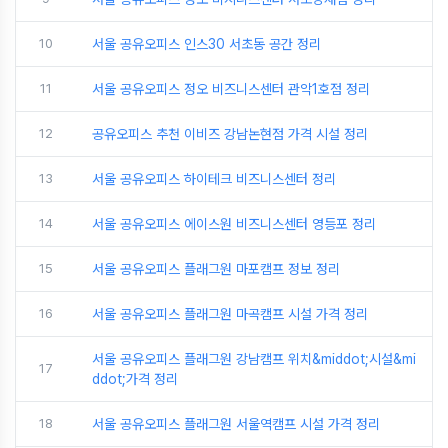
10
서울 공유오피스 인스30 서초동 공간 정리
11
서울 공유오피스 정오 비즈니스센터 관악1호점 정리
12
공유오피스 추천 이비즈 강남논현점 가격 시설 정리
13
서울 공유오피스 하이테크 비즈니스센터 정리
14
서울 공유오피스 에이스원 비즈니스센터 영등포 정리
15
서울 공유오피스 플래그원 마포캠프 정보 정리
16
서울 공유오피스 플래그원 마곡캠프 시설 가격 정리
서울 공유오피스 플래그원 강남캠프 위치&middot;시설&mi
17
ddot;가격 정리
18
서울 공유오피스 플래그원 서울역캠프 시설 가격 정리