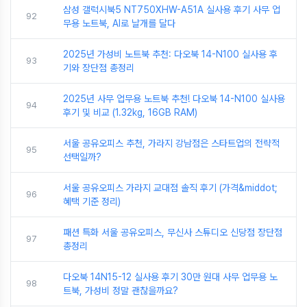
삼성 갤럭시북5 NT750XHW-A51A 실사용 후기 사무 업
92
무용 노트북, AI로 날개를 달다
2025년 가성비 노트북 추천: 다오북 14-N100 실사용 후
93
기와 장단점 총정리
2025년 사무 업무용 노트북 추천! 다오북 14-N100 실사용
94
후기 및 비교 (1.32kg, 16GB RAM)
서울 공유오피스 추천, 가라지 강남점은 스타트업의 전략적
95
선택일까?
서울 공유오피스 가라지 교대점 솔직 후기 (가격&middot;
96
혜택 기준 정리)
패션 특화 서울 공유오피스, 무신사 스튜디오 신당점 장단점
97
총정리
다오북 14N15-12 실사용 후기 30만 원대 사무 업무용 노
98
트북, 가성비 정말 괜찮을까요?