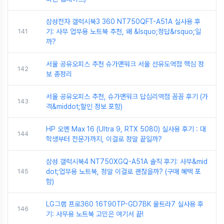
삼성전자 갤럭시북3 360 NT750QFT-A51A 실사용 후
141
기: 사무 업무용 노트북 추천, 왜 &lsquo;정답&rsquo;일
까?
서울 공유오피스 추천 슈가맨워크 서울 선유도역점 핵심 정
142
보 총정리
서울 공유오피스 추천, 슈가맨워크 답십리역점 꼼꼼 후기 (가
143
격&middot;할인 정보 포함)
HP 오멘 Max 16 (Ultra 9, RTX 5080) 실사용 후기 : 대
144
학생부터 전문가까지, 이걸로 정말 끝일까?
삼성 갤럭시북4 NT750XGQ-A51A 솔직 후기: 사무&mid
145
dot;업무용 노트북, 정말 이걸로 괜찮을까? (구매 혜택 포
함)
LG그램 프로360 16T90TP-GD7BK 울트라7 실사용 후
146
기: 사무용 노트북 고민은 여기서 끝!