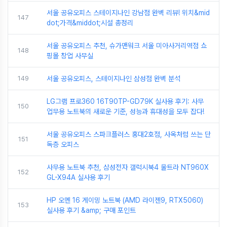
서울 공유오피스 스테이지나인 강남점 완벽 리뷰! 위치&mid
147
dot;가격&middot;시설 총정리
서울 공유오피스 추천, 슈가맨워크 서울 미아사거리역점 쇼
148
핑몰 창업 사무실
149
서울 공유오피스, 스테이지나인 삼성점 완벽 분석
LG그램 프로360 16T90TP-GD79K 실사용 후기: 사무
150
업무용 노트북의 새로운 기준, 성능과 휴대성을 모두 잡다!
서울 공유오피스 스파크플러스 홍대2호점, 사옥처럼 쓰는 단
151
독층 오피스
사무용 노트북 추천, 삼성전자 갤럭시북4 울트라 NT960X
152
GL-X94A 실사용 후기
HP 오멘 16 게이밍 노트북 (AMD 라이젠9, RTX5060)
153
실사용 후기 &amp; 구매 포인트