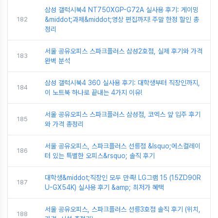
삼성 갤럭시북4 NT750XGP-G72A 실사용 후기: 게이밍
182
&middot;과제&middot;영상 편집까지! 주말 한정 할인 총
정리
서울 공유오피스 스파크플러스 삼성2호점, 실제 후기와 가격
183
완벽 분석
삼성 갤럭시북4 360 실사용 후기: 대학생부터 직장인까지,
184
이 노트북 하나로 끝내는 4가지 이유!
서울 공유오피스 스파크플러스 삼성점, 코엑스 앞 입주 후기
185
와 가격 총정리
서울 공유오피스, 스파크플러스 선릉점 &lsquo;에스컬레이
186
터 있는 특별한 오피스&rsquo; 솔직 후기
대학생&middot;직장인 모두 만족! LG그램 15 (15ZD90R
187
U-GX54K) 실사용 후기 &amp; 최저가 혜택
서울 공유오피스, 스파크플러스 선릉3호점 솔직 후기 (위치,
188