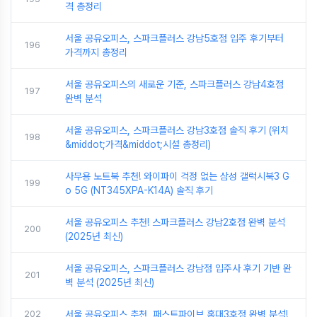
격 총정리
서울 공유오피스, 스파크플러스 강남5호점 입주 후기부터
196
가격까지 총정리
서울 공유오피스의 새로운 기준, 스파크플러스 강남4호점
197
완벽 분석
서울 공유오피스, 스파크플러스 강남3호점 솔직 후기 (위치
198
&middot;가격&middot;시설 총정리)
사무용 노트북 추천! 와이파이 걱정 없는 삼성 갤럭시북3 G
199
o 5G (NT345XPA-K14A) 솔직 후기
서울 공유오피스 추천! 스파크플러스 강남2호점 완벽 분석
200
(2025년 최신)
서울 공유오피스, 스파크플러스 강남점 입주사 후기 기반 완
201
벽 분석 (2025년 최신)
202
서울 공유오피스 추천, 패스트파이브 홍대3호점 완벽 분석!