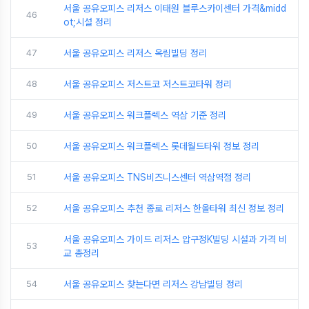
서울 공유오피스 리저스 이태원 블루스카이센터 가격&midd
46
ot;시설 정리
47
서울 공유오피스 리저스 옥림빌딩 정리
48
서울 공유오피스 저스트코 저스트코타워 정리
49
서울 공유오피스 워크플렉스 역삼 기준 정리
50
서울 공유오피스 워크플렉스 롯데월드타워 정보 정리
51
서울 공유오피스 TNS비즈니스센터 역삼역점 정리
52
서울 공유오피스 추천 종로 리저스 한올타워 최신 정보 정리
서울 공유오피스 가이드 리저스 압구정K빌딩 시설과 가격 비
53
교 총정리
54
서울 공유오피스 찾는다면 리저스 강남빌딩 정리