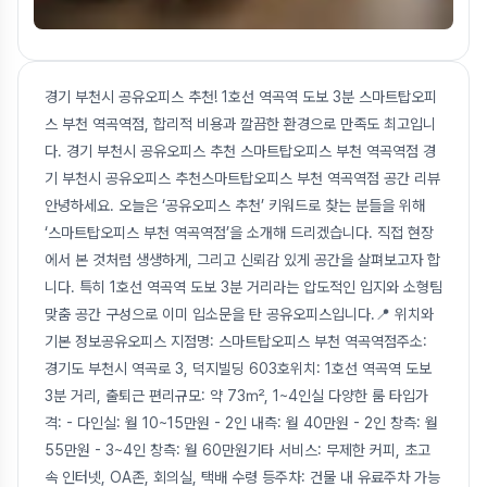
경기 부천시 공유오피스 추천! 1호선 역곡역 도보 3분 스마트탑오피
스 부천 역곡역점, 합리적 비용과 깔끔한 환경으로 만족도 최고입니
다. 경기 부천시 공유오피스 추천 스마트탑오피스 부천 역곡역점 경
기 부천시 공유오피스 추천스마트탑오피스 부천 역곡역점 공간 리뷰
안녕하세요. 오늘은 ‘공유오피스 추천’ 키워드로 찾는 분들을 위해
‘스마트탑오피스 부천 역곡역점’을 소개해 드리겠습니다. 직접 현장
에서 본 것처럼 생생하게, 그리고 신뢰감 있게 공간을 살펴보고자 합
니다. 특히 1호선 역곡역 도보 3분 거리라는 압도적인 입지와 소형팀
맞춤 공간 구성으로 이미 입소문을 탄 공유오피스입니다.📍 위치와
기본 정보공유오피스 지점명: 스마트탑오피스 부천 역곡역점주소:
경기도 부천시 역곡로 3, 덕지빌딩 603호위치: 1호선 역곡역 도보
3분 거리, 출퇴근 편리규모: 약 73㎡, 1~4인실 다양한 룸 타입가
격: - 다인실: 월 10~15만원 - 2인 내측: 월 40만원 - 2인 창측: 월
55만원 - 3~4인 창측: 월 60만원기타 서비스: 무제한 커피, 초고
속 인터넷, OA존, 회의실, 택배 수령 등주차: 건물 내 유료주차 가능