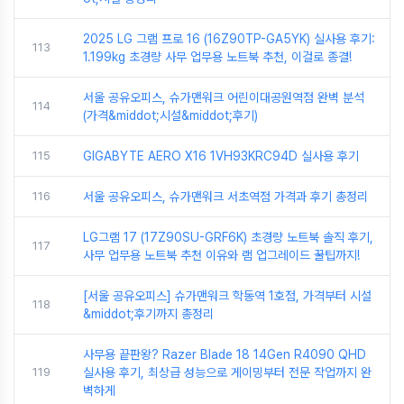
2025 LG 그램 프로 16 (16Z90TP-GA5YK) 실사용 후기:
113
1.199kg 초경량 사무 업무용 노트북 추천, 이걸로 종결!
서울 공유오피스, 슈가맨워크 어린이대공원역점 완벽 분석
114
(가격&middot;시설&middot;후기)
115
GIGABYTE AERO X16 1VH93KRC94D 실사용 후기
116
서울 공유오피스, 슈가맨워크 서초역점 가격과 후기 총정리
LG그램 17 (17Z90SU-GRF6K) 초경량 노트북 솔직 후기,
117
사무 업무용 노트북 추천 이유와 램 업그레이드 꿀팁까지!
[서울 공유오피스] 슈가맨워크 학동역 1호점, 가격부터 시설
118
&middot;후기까지 총정리
사무용 끝판왕? Razer Blade 18 14Gen R4090 QHD
119
실사용 후기, 최상급 성능으로 게이밍부터 전문 작업까지 완
벽하게