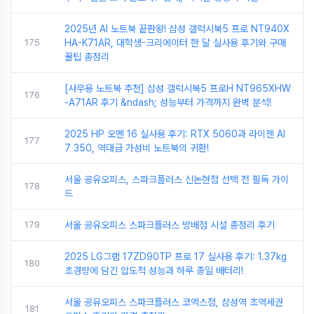
2025년 AI 노트북 끝판왕! 삼성 갤럭시북5 프로 NT940X
175
HA-K71AR, 대학생-크리에이터 한 달 실사용 후기와 구매
꿀팁 총정리
[사무용 노트북 추천] 삼성 갤럭시북5 프로H NT965XHW
176
-A71AR 후기 &ndash; 성능부터 가격까지 완벽 분석!
2025 HP 오멘 16 실사용 후기: RTX 5060과 라이젠 AI
177
7 350, 역대급 가성비 노트북의 귀환!
서울 공유오피스, 스파크플러스 신논현점 선택 전 필독 가이
178
드
179
서울 공유오피스 스파크플러스 방배점 시설 총정리 후기
2025 LG그램 17ZD90TP 프로 17 실사용 후기: 1.37kg
180
초경량에 담긴 압도적 성능과 하루 종일 배터리!
서울 공유오피스 스파크플러스 코엑스점, 삼성역 초역세권
181