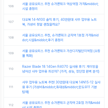
서울 공유오피스 추천 슈가맨워크 역삼역점 가격&middot;
106
시설 총정리
다오북 14-N100 솔직 후기, 40만원대 사무 업무용 노트
107
북, 가성비 정말 괜찮을까요?
서울 공유오피스 추천, 슈가맨워크 군자역 1호점 가격&mid
108
dot;시설&middot;후기 총정리
서울 공유오피스 추천 슈가맨워크 가산디지털단지역점 (쇼핑
109
몰 특화)
Razer Blade 18 14Gen R4070 실사용 후기: 게이밍을
110
넘어선 사무 업무용 최강자? (가격, 성능, 장단점 완벽 분석)
사무 업무용 노트북 추천! 30만원대 다오북 14N15-12 실사
111
용 후기 (가성비&middot;휴대성&middot;윈도우11 기본
탑재)
서울 공유오피스 추천 슈가맨워크 군자역 2호점 가격&midd
112
ot;시설 총정리