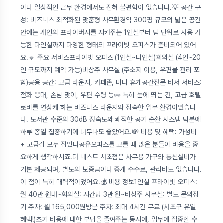
이나 일상적인 근무 환경에서도 전혀 불편함이 없습니다.💡 공간 구
성: 비즈니스 최적화된 맞춤형 사무환경약 300평 규모의 넓은 공간
안에는 개인의 프라이버시를 지켜주는 1인실부터 팀 단위로 사용 가
능한 다인실까지 다양한 형태의 프라이빗 오피스가 준비되어 있어
요.🔹 주요 서비스프라이빗 오피스 (1인실~다인실)회의실 (4인~20
인 규모까지 예약 가능)비상주 사무실 (주소지 이용, 우편물 관리 포
함)공용 공간: 고급 라운지, 카페존, 미니 휴게공간전문 비서 서비스:
전화 응대, 손님 맞이, 우편 수령 등👀 특히 눈에 띄는 건, 고급 호텔
로비를 연상케 하는 비즈니스 라운지와 정숙한 업무 환경이었습니
다. 도서관 수준의 30dB 정숙도와 쾌적한 공기 순환 시스템 덕분에
하루 종일 집중하기에 너무나도 좋았어요.💸 비용 및 혜택: 가성비
+ 고급감 모두 잡았다공유오피스를 고를 때 많은 분들이 비용을 중
요하게 생각하시죠.더 네스트 서초점은 사무용 가구와 통신설비가
기본 제공되며, 별도의 보증금이나 중개 수수료, 관리비도 없습니다.
이 점이 특히 매력적이었어요.💰 비용 정보1인실 프라이빗 오피스:
월 40만 원대~회의실: 시간당 3만 원~비상주 사무실: 별도 문의정
기 주차: 월 165,000원방문 주차: 최대 4시간 무료 (서초구 유일
혜택!)초기 비용에 대한 부담을 줄여주는 동시에, 업무에 집중할 수