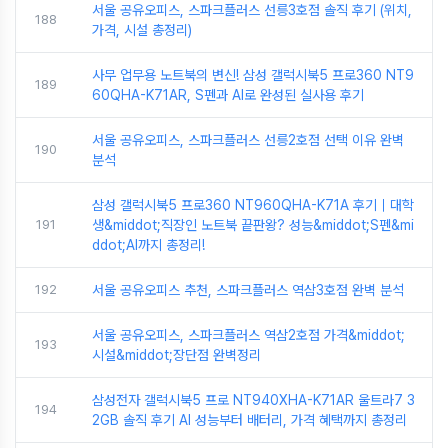
서울 공유오피스, 스파크플러스 선릉3호점 솔직 후기 (위치,
188
가격, 시설 총정리)
사무 업무용 노트북의 변신! 삼성 갤럭시북5 프로360 NT9
189
60QHA-K71AR, S펜과 AI로 완성된 실사용 후기
서울 공유오피스, 스파크플러스 선릉2호점 선택 이유 완벽
190
분석
삼성 갤럭시북5 프로360 NT960QHA-K71A 후기｜대학
191
생&middot;직장인 노트북 끝판왕? 성능&middot;S펜&mi
ddot;AI까지 총정리!
192
서울 공유오피스 추천, 스파크플러스 역삼3호점 완벽 분석
서울 공유오피스, 스파크플러스 역삼2호점 가격&middot;
193
시설&middot;장단점 완벽정리
삼성전자 갤럭시북5 프로 NT940XHA-K71AR 울트라7 3
194
2GB 솔직 후기 AI 성능부터 배터리, 가격 혜택까지 총정리