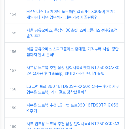
HP 빅터스 15 게이밍 노트북(인텔 i5/RTX3050) 후기 :
154
게임부터 사무 업무까지 되는 가성비 끝판왕?
서울 공유오피스, 뚝섬역 30초컷! 스파크플러스 성수2호점
155
솔직 후기
서울 공유오피스 스파크플러스 홍대점, 가격부터 시설, 장단
156
점까지 완벽 분석!
사무용 노트북 추천 삼성 갤럭시북4 엣지 NT750XQA-K0
157
2A 실사용 후기 &amp; 최대 27시간 배터리 꿀팁
LG그램 프로 360 16TD90SP-KX56K 실사용 후기: 사무
158
업무용 노트북, 왜 이걸로 정착했을까?
사무용 노트북 추천 LG그램 프로360 16TD90TP-GX56
159
K 후기
사무 업무용 노트북 추천 삼성 갤럭시북4 NT750XGR-A3
160