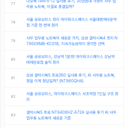
다오북 14N15-12 실사용 후기, 30만원대 가성비 사무 업
77
무용 노트북, 이걸로 종결일까?
서울 공유오피스 정리 마이워크스페이스 서울대벤처타운역
78
점 기준 한 번에 정리
사무 업무용 노트북의 새로운 가치, 삼성 갤럭시북4 엣지 N
79
T960XMB-KC01B, 지속가능성까지 생각한 선택
서울 공유오피스, 강남역 1분컷! 마이워크스페이스 강남역
80
테헤란로점 솔직 정리
삼성 갤럭시북5 프로360 실사용 후기, AI 사무용 노트북,
81
정말 이게 정답일까? (NT960QHA)
서울 공유오피스, 마이워크스페이스 서초역점 1인실 구조 정
82
리
갤럭시북5 프로 NT940XHZ-A72A 실사용 후기 AI 사무
83
업무용 노트북의 새로운 기준