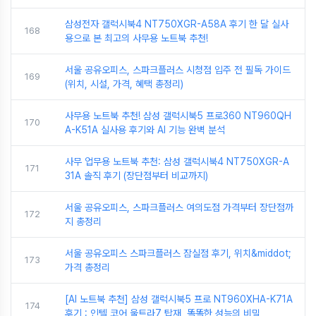
삼성전자 갤럭시북4 NT750XGR-A58A 후기 한 달 실사
168
용으로 본 최고의 사무용 노트북 추천!
서울 공유오피스, 스파크플러스 시청점 입주 전 필독 가이드
169
(위치, 시설, 가격, 혜택 총정리)
사무용 노트북 추천! 삼성 갤럭시북5 프로360 NT960QH
170
A-K51A 실사용 후기와 AI 기능 완벽 분석
사무 업무용 노트북 추천: 삼성 갤럭시북4 NT750XGR-A
171
31A 솔직 후기 (장단점부터 비교까지)
서울 공유오피스, 스파크플러스 여의도점 가격부터 장단점까
172
지 총정리
서울 공유오피스 스파크플러스 잠실점 후기, 위치&middot;
173
가격 총정리
[AI 노트북 추천] 삼성 갤럭시북5 프로 NT960XHA-K71A
174
후기 : 인텔 코어 울트라7 탑재, 똑똑한 성능의 비밀