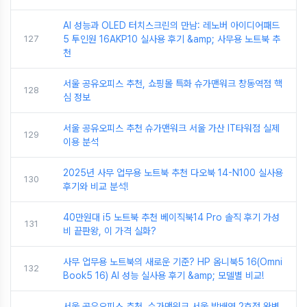
AI 성능과 OLED 터치스크린의 만남: 레노버 아이디어패드
127
5 투인원 16AKP10 실사용 후기 &amp; 사무용 노트북 추
천
서울 공유오피스 추천, 쇼핑몰 특화 슈가맨워크 창동역점 핵
128
심 정보
서울 공유오피스 추천 슈가맨워크 서울 가산 IT타워점 실제
129
이용 분석
2025년 사무 업무용 노트북 추천 다오북 14-N100 실사용
130
후기와 비교 분석!
40만원대 i5 노트북 추천 베이직북14 Pro 솔직 후기 가성
131
비 끝판왕, 이 가격 실화?
사무 업무용 노트북의 새로운 기준? HP 옴니북5 16(Omni
132
Book5 16) AI 성능 실사용 후기 &amp; 모델별 비교!
서울 공유오피스 추천, 슈가맨워크 서울 방배역 2호점 완벽