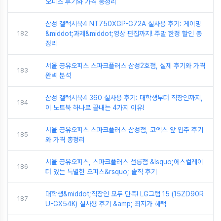
오피스 후기와 가격 총정리
삼성 갤럭시북4 NT750XGP-G72A 실사용 후기: 게이밍
182
&middot;과제&middot;영상 편집까지! 주말 한정 할인 총
정리
서울 공유오피스 스파크플러스 삼성2호점, 실제 후기와 가격
183
완벽 분석
삼성 갤럭시북4 360 실사용 후기: 대학생부터 직장인까지,
184
이 노트북 하나로 끝내는 4가지 이유!
서울 공유오피스 스파크플러스 삼성점, 코엑스 앞 입주 후기
185
와 가격 총정리
서울 공유오피스, 스파크플러스 선릉점 &lsquo;에스컬레이
186
터 있는 특별한 오피스&rsquo; 솔직 후기
대학생&middot;직장인 모두 만족! LG그램 15 (15ZD90R
187
U-GX54K) 실사용 후기 &amp; 최저가 혜택