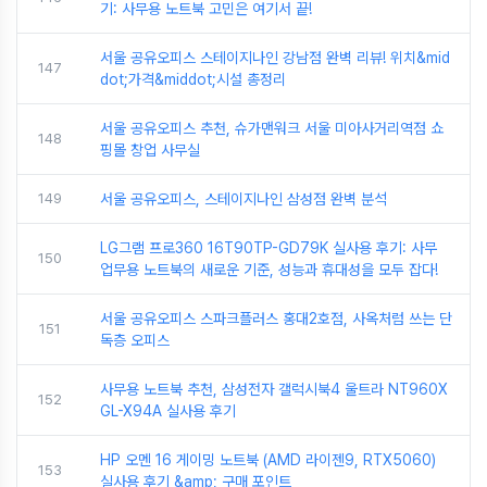
기: 사무용 노트북 고민은 여기서 끝!
서울 공유오피스 스테이지나인 강남점 완벽 리뷰! 위치&mid
147
dot;가격&middot;시설 총정리
서울 공유오피스 추천, 슈가맨워크 서울 미아사거리역점 쇼
148
핑몰 창업 사무실
149
서울 공유오피스, 스테이지나인 삼성점 완벽 분석
LG그램 프로360 16T90TP-GD79K 실사용 후기: 사무
150
업무용 노트북의 새로운 기준, 성능과 휴대성을 모두 잡다!
서울 공유오피스 스파크플러스 홍대2호점, 사옥처럼 쓰는 단
151
독층 오피스
사무용 노트북 추천, 삼성전자 갤럭시북4 울트라 NT960X
152
GL-X94A 실사용 후기
HP 오멘 16 게이밍 노트북 (AMD 라이젠9, RTX5060)
153
실사용 후기 &amp; 구매 포인트