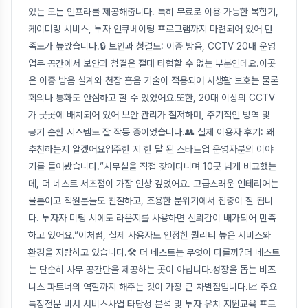
있는 모든 인프라를 제공해줍니다. 특히 무료로 이용 가능한 복합기,
케이터링 서비스, 투자 인큐베이팅 프로그램까지 마련되어 있어 만
족도가 높았습니다.🔒 보안과 청결도: 이중 방음, CCTV 20대 운영
업무 공간에서 보안과 청결은 절대 타협할 수 없는 부분인데요.이곳
은 이중 방음 설계와 천장 흡음 기술이 적용되어 사생활 보호는 물론
회의나 통화도 안심하고 할 수 있었어요.또한, 20대 이상의 CCTV
가 곳곳에 배치되어 있어 보안 관리가 철저하며, 주기적인 방역 및
공기 순환 시스템도 잘 작동 중이었습니다.👥 실제 이용자 후기: 왜
추천하는지 알겠어요입주한 지 한 달 된 스타트업 운영자분의 이야
기를 들어봤습니다.“사무실을 직접 찾아다니며 10곳 넘게 비교했는
데, 더 네스트 서초점이 가장 인상 깊었어요. 고급스러운 인테리어는
물론이고 직원분들도 친절하고, 조용한 분위기에서 집중이 잘 됩니
다. 투자자 미팅 시에도 라운지를 사용하면 신뢰감이 배가되어 만족
하고 있어요.”이처럼, 실제 사용자도 인정한 퀄리티 높은 서비스와
환경을 자랑하고 있습니다.🛠 더 네스트는 무엇이 다를까?더 네스트
는 단순히 사무 공간만을 제공하는 곳이 아닙니다.성장을 돕는 비즈
니스 파트너의 역할까지 해주는 것이 가장 큰 차별점입니다.📈 주요
특징전문 비서 서비스사업 타당성 분석 및 투자 유치 지원교육 프로