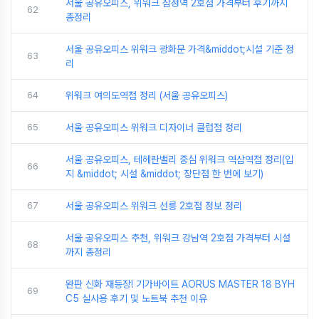
서울 공유오피스, 위워크 삼성역 2호점 가격부터 후기까지
62
총정리
서울 공유오피스 위워크 광화문 가격&middot;시설 기준 정
63
리
64
위워크 여의도역점 정리 (서울 공유오피스)
65
서울 공유오피스 위워크 디자이너 클럽점 정리
서울 공유오피스, 테헤란밸리 중심 위워크 역삼역점 정리(입
66
지 &middot; 시설 &middot; 장단점 한 번에 보기)
67
서울 공유오피스 위워크 선릉 2호점 정보 정리
서울 공유오피스 추천, 위워크 강남역 2호점 가격부터 시설
68
까지 총정리
완판 신화 재등장! 기가바이트 AORUS MASTER 18 BYH
69
C5 실사용 후기 및 노트북 추천 이유