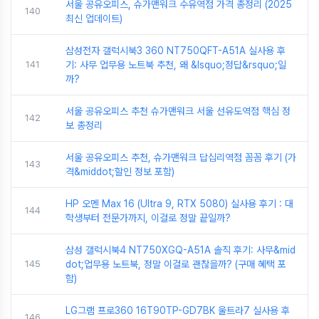
서울 공유오피스, 슈가맨워크 수유역점 가격 총정리 (2025
140
최신 업데이트)
삼성전자 갤럭시북3 360 NT750QFT-A51A 실사용 후
141
기: 사무 업무용 노트북 추천, 왜 &lsquo;정답&rsquo;일
까?
서울 공유오피스 추천 슈가맨워크 서울 선유도역점 핵심 정
142
보 총정리
서울 공유오피스 추천, 슈가맨워크 답십리역점 꼼꼼 후기 (가
143
격&middot;할인 정보 포함)
HP 오멘 Max 16 (Ultra 9, RTX 5080) 실사용 후기 : 대
144
학생부터 전문가까지, 이걸로 정말 끝일까?
삼성 갤럭시북4 NT750XGQ-A51A 솔직 후기: 사무&mid
145
dot;업무용 노트북, 정말 이걸로 괜찮을까? (구매 혜택 포
함)
LG그램 프로360 16T90TP-GD7BK 울트라7 실사용 후
146