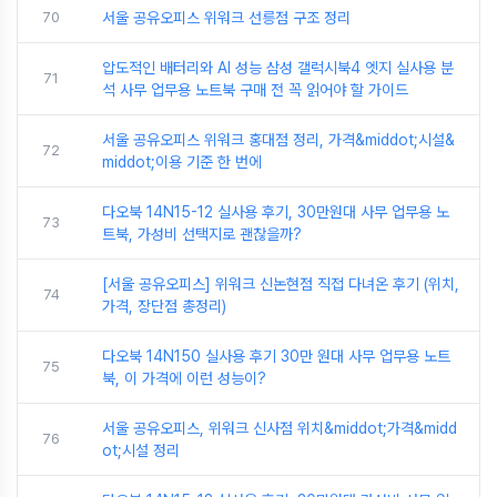
70
서울 공유오피스 위워크 선릉점 구조 정리
압도적인 배터리와 AI 성능 삼성 갤럭시북4 엣지 실사용 분
71
석 사무 업무용 노트북 구매 전 꼭 읽어야 할 가이드
서울 공유오피스 위워크 홍대점 정리, 가격&middot;시설&
72
middot;이용 기준 한 번에
다오북 14N15-12 실사용 후기, 30만원대 사무 업무용 노
73
트북, 가성비 선택지로 괜찮을까?
[서울 공유오피스] 위워크 신논현점 직접 다녀온 후기 (위치,
74
가격, 장단점 총정리)
다오북 14N150 실사용 후기 30만 원대 사무 업무용 노트
75
북, 이 가격에 이런 성능이?
서울 공유오피스, 위워크 신사점 위치&middot;가격&midd
76
ot;시설 정리