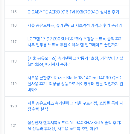
115
GIGABYTE AERO X16 1VH93KRC94D 실사용 후기
116
서울 공유오피스, 슈가맨워크 서초역점 가격과 후기 총정리
LG그램 17 (17Z90SU-GRF6K) 초경량 노트북 솔직 후기,
117
사무 업무용 노트북 추천 이유와 램 업그레이드 꿀팁까지!
[서울 공유오피스] 슈가맨워크 학동역 1호점, 가격부터 시설
118
&middot;후기까지 총정리
사무용 끝판왕? Razer Blade 18 14Gen R4090 QHD
119
실사용 후기, 최상급 성능으로 게이밍부터 전문 작업까지 완
벽하게
서울 공유오피스 슈가맨워크 서울 구로역점, 쇼핑몰 특화 지
120
점 완벽 분석
삼성전자 갤럭시북5 프로 NT940XHA-K51A 솔직 후기:
121
AI 성능과 휴대성, 사무용 노트북 추천 이유!