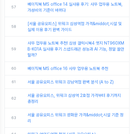
베이직북 MS office 14 실사용 후기: 사무 업무용 노트북,
57
가성비의 기준이 바뀌다
[서울 공유오피스] 위워크 삼성역점 가격&middot;시설 및
58
실제 이용 후기 완벽 가이드
사무 업무용 노트북 추천! 삼성 갤럭시북4 엣지 NT960XM
59
B-K01A 실사용 후기 스냅드래곤 성능과 AI 기능, 정말 쓸만
할까?
60
베이직북 MS office 16 사무 업무용 노트북 추천
61
서울 공유오피스 위워크 강남역점 완벽 분석 (A to Z)
서울 공유오피스, 위워크 삼성역 2호점 가격부터 후기까지
62
총정리
서울 공유오피스 위워크 광화문 가격&middot;시설 기준 정
63
리