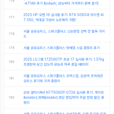
176
-A71AR 후기 &ndash; 성능부터 가격까지 완벽 분석!
2025 HP 오멘 16 실사용 후기: RTX 5060과 라이젠 AI
177
7 350, 역대급 가성비 노트북의 귀환!
서울 공유오피스, 스파크플러스 신논현점 선택 전 필독 가이
178
드
179
서울 공유오피스 스파크플러스 방배점 시설 총정리 후기
2025 LG그램 17ZD90TP 프로 17 실사용 후기: 1.37kg
180
초경량에 담긴 압도적 성능과 하루 종일 배터리!
서울 공유오피스 스파크플러스 코엑스점, 삼성역 초역세권
181
오피스 후기와 가격 총정리
삼성 갤럭시북4 NT750XGP-G72A 실사용 후기: 게이밍
182
&middot;과제&middot;영상 편집까지! 주말 한정 할인 총
정리
서울 공유오피스 스파크플러스 삼성2호점, 실제 후기와 가격