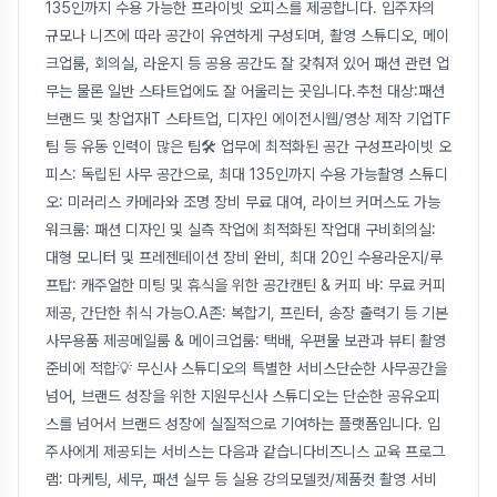
135인까지 수용 가능한 프라이빗 오피스를 제공합니다. 입주자의
규모나 니즈에 따라 공간이 유연하게 구성되며, 촬영 스튜디오, 메이
크업룸, 회의실, 라운지 등 공용 공간도 잘 갖춰져 있어 패션 관련 업
무는 물론 일반 스타트업에도 잘 어울리는 곳입니다.추천 대상:패션
브랜드 및 창업자IT 스타트업, 디자인 에이전시웹/영상 제작 기업TF
팀 등 유동 인력이 많은 팀🛠️ 업무에 최적화된 공간 구성프라이빗 오
피스: 독립된 사무 공간으로, 최대 135인까지 수용 가능촬영 스튜디
오: 미러리스 카메라와 조명 장비 무료 대여, 라이브 커머스도 가능
워크룸: 패션 디자인 및 실측 작업에 최적화된 작업대 구비회의실:
대형 모니터 및 프레젠테이션 장비 완비, 최대 20인 수용라운지/루
프탑: 캐주얼한 미팅 및 휴식을 위한 공간캔틴 & 커피 바: 무료 커피
제공, 간단한 취식 가능O.A존: 복합기, 프린터, 송장 출력기 등 기본
사무용품 제공메일룸 & 메이크업룸: 택배, 우편물 보관과 뷰티 촬영
준비에 적합💡 무신사 스튜디오의 특별한 서비스단순한 사무공간을
넘어, 브랜드 성장을 위한 지원무신사 스튜디오는 단순한 공유오피
스를 넘어서 브랜드 성장에 실질적으로 기여하는 플랫폼입니다. 입
주사에게 제공되는 서비스는 다음과 같습니다비즈니스 교육 프로그
램: 마케팅, 세무, 패션 실무 등 실용 강의모델컷/제품컷 촬영 서비