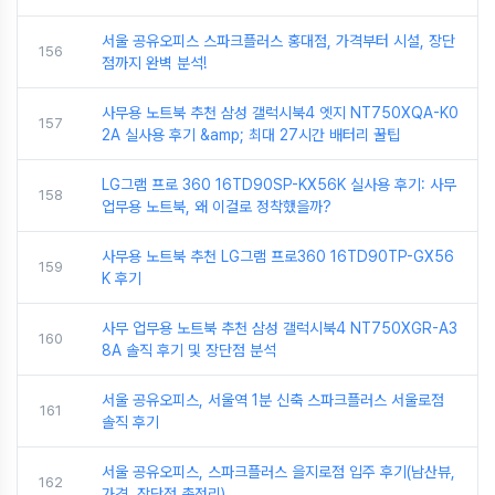
서울 공유오피스 스파크플러스 홍대점, 가격부터 시설, 장단
156
점까지 완벽 분석!
사무용 노트북 추천 삼성 갤럭시북4 엣지 NT750XQA-K0
157
2A 실사용 후기 &amp; 최대 27시간 배터리 꿀팁
LG그램 프로 360 16TD90SP-KX56K 실사용 후기: 사무
158
업무용 노트북, 왜 이걸로 정착했을까?
사무용 노트북 추천 LG그램 프로360 16TD90TP-GX56
159
K 후기
사무 업무용 노트북 추천 삼성 갤럭시북4 NT750XGR-A3
160
8A 솔직 후기 및 장단점 분석
서울 공유오피스, 서울역 1분 신축 스파크플러스 서울로점
161
솔직 후기
서울 공유오피스, 스파크플러스 을지로점 입주 후기(남산뷰,
162
가격, 장단점 총정리)