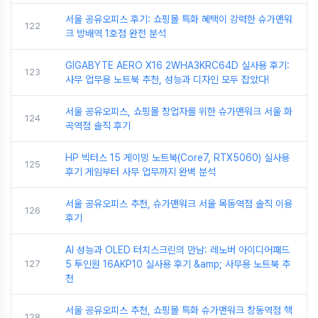
서울 공유오피스 후기: 쇼핑몰 특화 혜택이 강력한 슈가맨워
122
크 방배역 1호점 완전 분석
GIGABYTE AERO X16 2WHA3KRC64D 실사용 후기:
123
사무 업무용 노트북 추천, 성능과 디자인 모두 잡았다!
서울 공유오피스, 쇼핑몰 창업자를 위한 슈가맨워크 서울 화
124
곡역점 솔직 후기
HP 빅터스 15 게이밍 노트북(Core7, RTX5060) 실사용
125
후기 게임부터 사무 업무까지 완벽 분석
서울 공유오피스 추천, 슈가맨워크 서울 목동역점 솔직 이용
126
후기
AI 성능과 OLED 터치스크린의 만남: 레노버 아이디어패드
127
5 투인원 16AKP10 실사용 후기 &amp; 사무용 노트북 추
천
서울 공유오피스 추천, 쇼핑몰 특화 슈가맨워크 창동역점 핵
128