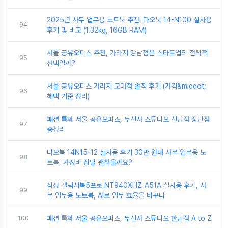
2025년 사무 업무용 노트북 추천! 다오북 14-N100 실사용
94
후기 및 비교 (1.32kg, 16GB RAM)
서울 공유오피스 추천, 가라지 강남점은 스타트업의 전략적
95
선택일까?
서울 공유오피스 가라지 교대점 솔직 후기 (가격&middot;
96
혜택 기준 정리)
패션 특화 서울 공유오피스, 무신사 스튜디오 신당점 장단점
97
총정리
다오북 14N15-12 실사용 후기 30만 원대 사무 업무용 노
98
트북, 가성비 정말 괜찮을까요?
삼성 갤럭시북5프로 NT940XHZ-A51A 실사용 후기, 사
99
무 업무용 노트북, AI로 업무 효율을 바꾸다
100
패션 특화 서울 공유오피스, 무신사 스튜디오 한남점 A to Z