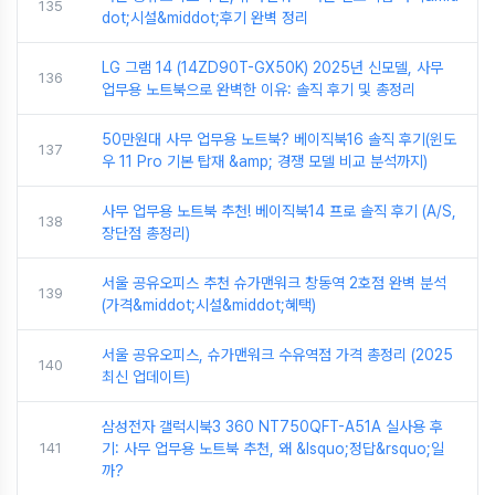
135
dot;시설&middot;후기 완벽 정리
LG 그램 14 (14ZD90T-GX50K) 2025년 신모델, 사무
136
업무용 노트북으로 완벽한 이유: 솔직 후기 및 총정리
50만원대 사무 업무용 노트북? 베이직북16 솔직 후기(윈도
137
우 11 Pro 기본 탑재 &amp; 경쟁 모델 비교 분석까지)
사무 업무용 노트북 추천! 베이직북14 프로 솔직 후기 (A/S,
138
장단점 총정리)
서울 공유오피스 추천 슈가맨워크 창동역 2호점 완벽 분석
139
(가격&middot;시설&middot;혜택)
서울 공유오피스, 슈가맨워크 수유역점 가격 총정리 (2025
140
최신 업데이트)
삼성전자 갤럭시북3 360 NT750QFT-A51A 실사용 후
141
기: 사무 업무용 노트북 추천, 왜 &lsquo;정답&rsquo;일
까?