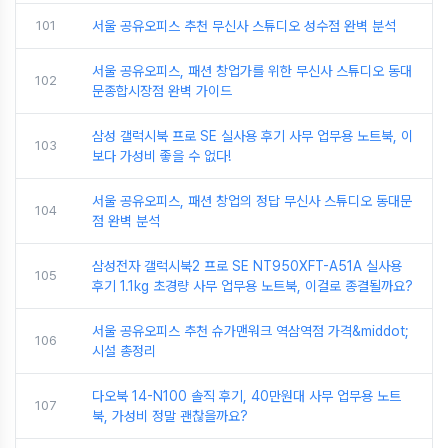
101
서울 공유오피스 추천 무신사 스튜디오 성수점 완벽 분석
서울 공유오피스, 패션 창업가를 위한 무신사 스튜디오 동대
102
문종합시장점 완벽 가이드
삼성 갤럭시북 프로 SE 실사용 후기 사무 업무용 노트북, 이
103
보다 가성비 좋을 수 없다!
서울 공유오피스, 패션 창업의 정답 무신사 스튜디오 동대문
104
점 완벽 분석
삼성전자 갤럭시북2 프로 SE NT950XFT-A51A 실사용
105
후기 1.1kg 초경량 사무 업무용 노트북, 이걸로 종결될까요?
서울 공유오피스 추천 슈가맨워크 역삼역점 가격&middot;
106
시설 총정리
다오북 14-N100 솔직 후기, 40만원대 사무 업무용 노트
107
북, 가성비 정말 괜찮을까요?