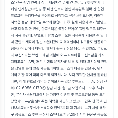
스: 전문 촬영 인력과 장비 제공패션 업계 컨설팅 및 인플루언서 마
케팅 연계원단/프린팅 등 패션 인프라 할인 제휴입주 멤버 간 협업
프로그램 운영패션을 중심으로 성장하고 싶은 브랜드라면, 이러한
혜택은 정말 매력적일 수밖에 없습니다.💬 실제 사용자 후기"촬영도
하고 미팅도 한 번에, 만족스러운 공간이었어요""3인 팀으로 입주해
서 사용 중인데, 무엇보다 촬영 스튜디오를 자유롭게 사용할 수 있어
서 콘텐츠 제작이 훨씬 수월해졌어요.회의실이나 워크룸도 깔끔하고
정돈되어 있어서 미팅할 때마다 좋은 인상을 남길 수 있었죠. 무엇보
다 무신사라는 브랜드 네임 덕분에 외부 파트너들도 신뢰감을 가지
더라고요."– A씨, 패션 브랜드 운영자💸 비용 및 임대 조건상세 견적
은 상담을 통해 맞춤 제공프라이빗 오피스의 비용은 인실 수, 위치,
계약 기간 등에 따라 다르게 책정됩니다. 보다 정확한 안내를 원하신
다면, 아래 번호로 상담을 받아보시는 것을 추천드립니다.📞 상담 전
화: 02-6956-0170🕘 상담 시간: 월~금 오전 9시 ~ 오후 6시또
한, 무신사 스튜디오에서는 다양한 이벤트 및 프로모션을 통해 초기
창업자의 부담을 덜어주는 혜택을 제공하고 있으니, 입주 전 꼭 확인
해보세요!👉 무신사 스튜디오 한남2호점 더 자세히 보기 서울 용산
구 공유오피스 추천 무신사 스튜디오 한남2호점 서울 용산구 공유오