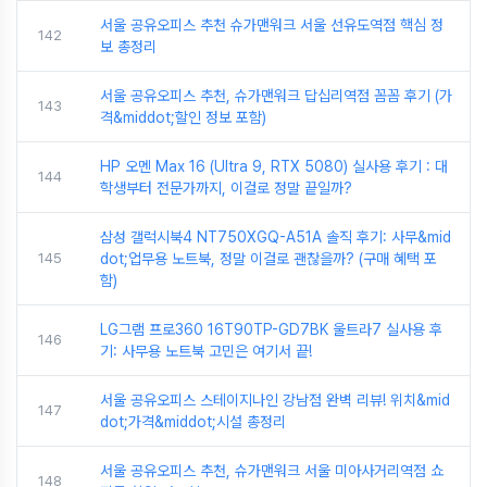
서울 공유오피스 추천 슈가맨워크 서울 선유도역점 핵심 정
142
보 총정리
서울 공유오피스 추천, 슈가맨워크 답십리역점 꼼꼼 후기 (가
143
격&middot;할인 정보 포함)
HP 오멘 Max 16 (Ultra 9, RTX 5080) 실사용 후기 : 대
144
학생부터 전문가까지, 이걸로 정말 끝일까?
삼성 갤럭시북4 NT750XGQ-A51A 솔직 후기: 사무&mid
145
dot;업무용 노트북, 정말 이걸로 괜찮을까? (구매 혜택 포
함)
LG그램 프로360 16T90TP-GD7BK 울트라7 실사용 후
146
기: 사무용 노트북 고민은 여기서 끝!
서울 공유오피스 스테이지나인 강남점 완벽 리뷰! 위치&mid
147
dot;가격&middot;시설 총정리
서울 공유오피스 추천, 슈가맨워크 서울 미아사거리역점 쇼
148