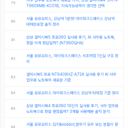
79
T960XMB-KC01B, 지속가능성까지 생각한 선택
서울 공유오피스, 강남역 1분컷! 마이워크스페이스 강남역
80
테헤란로점 솔직 정리
삼성 갤럭시북5 프로360 실사용 후기, AI 사무용 노트북,
81
정말 이게 정답일까? (NT960QHA)
서울 공유오피스, 마이워크스페이스 서초역점 1인실 구조 정
82
리
갤럭시북5 프로 NT940XHZ-A72A 실사용 후기 AI 사무
83
업무용 노트북의 새로운 기준
84
서울 공유오피스 마이워크스페이스 강남역 타워점 기준 정리
삼성 갤럭시북4 프로360 16인치 실사용 후기, 사무 업무용
85
노트북으로 정말 괜찮을까? 3개월 사용해본 솔직 분석
서울 공유오피스 입지&middot;분위기 모두 보는 분들이 찾
86