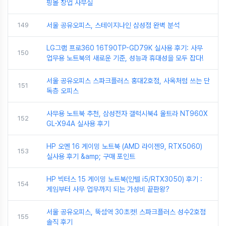
핑몰 창업 사무실
149
서울 공유오피스, 스테이지나인 삼성점 완벽 분석
LG그램 프로360 16T90TP-GD79K 실사용 후기: 사무
150
업무용 노트북의 새로운 기준, 성능과 휴대성을 모두 잡다!
서울 공유오피스 스파크플러스 홍대2호점, 사옥처럼 쓰는 단
151
독층 오피스
사무용 노트북 추천, 삼성전자 갤럭시북4 울트라 NT960X
152
GL-X94A 실사용 후기
HP 오멘 16 게이밍 노트북 (AMD 라이젠9, RTX5060)
153
실사용 후기 &amp; 구매 포인트
HP 빅터스 15 게이밍 노트북(인텔 i5/RTX3050) 후기 :
154
게임부터 사무 업무까지 되는 가성비 끝판왕?
서울 공유오피스, 뚝섬역 30초컷! 스파크플러스 성수2호점
155
솔직 후기