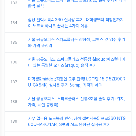
183
완벽 분석
삼성 갤럭시북4 360 실사용 후기: 대학생부터 직장인까지,
184
이 노트북 하나로 끝내는 4가지 이유!
서울 공유오피스 스파크플러스 삼성점, 코엑스 앞 입주 후기
185
와 가격 총정리
서울 공유오피스, 스파크플러스 선릉점 &lsquo;에스컬레이
186
터 있는 특별한 오피스&rsquo; 솔직 후기
대학생&middot;직장인 모두 만족! LG그램 15 (15ZD90R
187
U-GX54K) 실사용 후기 &amp; 최저가 혜택
서울 공유오피스, 스파크플러스 선릉3호점 솔직 후기 (위치,
188
가격, 시설 총정리)
사무 업무용 노트북의 변신! 삼성 갤럭시북5 프로360 NT9
189
60QHA-K71AR, S펜과 AI로 완성된 실사용 후기