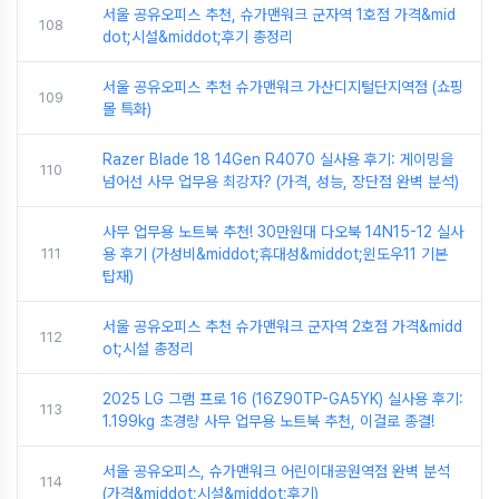
서울 공유오피스 추천, 슈가맨워크 군자역 1호점 가격&mid
108
dot;시설&middot;후기 총정리
서울 공유오피스 추천 슈가맨워크 가산디지털단지역점 (쇼핑
109
몰 특화)
Razer Blade 18 14Gen R4070 실사용 후기: 게이밍을
110
넘어선 사무 업무용 최강자? (가격, 성능, 장단점 완벽 분석)
사무 업무용 노트북 추천! 30만원대 다오북 14N15-12 실사
111
용 후기 (가성비&middot;휴대성&middot;윈도우11 기본
탑재)
서울 공유오피스 추천 슈가맨워크 군자역 2호점 가격&midd
112
ot;시설 총정리
2025 LG 그램 프로 16 (16Z90TP-GA5YK) 실사용 후기:
113
1.199kg 초경량 사무 업무용 노트북 추천, 이걸로 종결!
서울 공유오피스, 슈가맨워크 어린이대공원역점 완벽 분석
114
(가격&middot;시설&middot;후기)