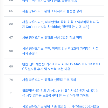
64
위워크 여의도역점 정리 (서울 공유오피스)
65
서울 공유오피스 위워크 디자이너 클럽점 정리
서울 공유오피스, 테헤란밸리 중심 위워크 역삼역점 정리(입
66
지 &middot; 시설 &middot; 장단점 한 번에 보기)
67
서울 공유오피스 위워크 선릉 2호점 정보 정리
서울 공유오피스 추천, 위워크 강남역 2호점 가격부터 시설
68
까지 총정리
완판 신화 재등장! 기가바이트 AORUS MASTER 18 BYH
69
C5 실사용 후기 및 노트북 추천 이유
70
서울 공유오피스 위워크 선릉점 구조 정리
압도적인 배터리와 AI 성능 삼성 갤럭시북4 엣지 실사용 분
71
석 사무 업무용 노트북 구매 전 꼭 읽어야 할 가이드
서울 공유오피스 위워크 홍대점 정리, 가격&middot;시설&