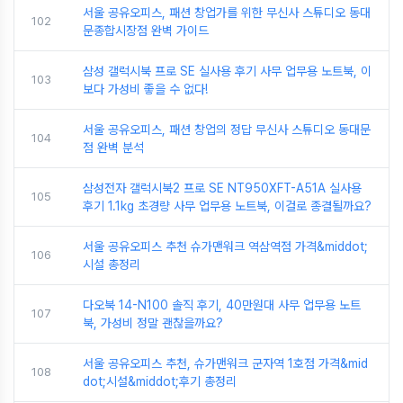
서울 공유오피스, 패션 창업가를 위한 무신사 스튜디오 동대
102
문종합시장점 완벽 가이드
삼성 갤럭시북 프로 SE 실사용 후기 사무 업무용 노트북, 이
103
보다 가성비 좋을 수 없다!
서울 공유오피스, 패션 창업의 정답 무신사 스튜디오 동대문
104
점 완벽 분석
삼성전자 갤럭시북2 프로 SE NT950XFT-A51A 실사용
105
후기 1.1kg 초경량 사무 업무용 노트북, 이걸로 종결될까요?
서울 공유오피스 추천 슈가맨워크 역삼역점 가격&middot;
106
시설 총정리
다오북 14-N100 솔직 후기, 40만원대 사무 업무용 노트
107
북, 가성비 정말 괜찮을까요?
서울 공유오피스 추천, 슈가맨워크 군자역 1호점 가격&mid
108
dot;시설&middot;후기 총정리