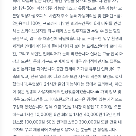
되며, 다음과 같은 다양한 공간 구성을 갖추고 있습니다:전용 사무
실: 1인~50인 이상 입주 가능핫데스크: 유동적으로 이용 가능한 오
픈형 책상가상오피스: 사업자 주소 등록 가능회의실 및 컨퍼런스룸:
2인용부터 100인 규모까지 다양한 회의공간특히 6개 타워를 연결
하는 스카이브릿지형 외부 테라스는 입주자들만 누릴 수 있는 힐링
공간으로, 업무 중 재충전에 탁월했습니다.💻 스마트한 업무 환경과
쾌적한 인테리어입구에 들어서자마자 보이는 프레스센터와 로비 공
간, 그리고 세련된 인테리어가 눈에 띄었습니다.실내는 고급 원목 마
감과 모던한 톤의 가구로 꾸며져 있어 매우 감각적이면서도 집중도
높은 분위기를 자아냅니다.공간 전체에 기가급 유무선 인터넷이 구
축돼 있고, 전용 엘리베이터와 4중 보안 시스템 덕분에 보안도 철저
했습니다.무엇보다 24시간 출입 가능하다는 점에서 프리랜서, 야근
이 잦은 업종의 사용자에게도 안성맞춤이었습니다.💼 가격 정보 및
이용 요금워크앤올 그레이츠판교점의 요금은 경쟁력 있는 가격으로
구성돼 있었습니다. 항목 요금 1인실 1시간 이용권 10,000원 오픈
데스크 1시간 10,000원 6인 회의실 1시간 40,000원 15인 컨퍼
런스룸 100,000원 50인 컨퍼런스룸D 300,000원 또한 건물 내
주차도 무료 제공되어 차량을 이용하시는 분들께 큰 장점입니다.