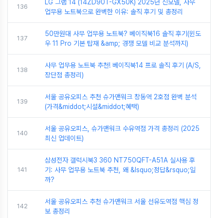
LG 그램 14 (14ZD90T-GX50K) 2025년 신모델, 사무
136
업무용 노트북으로 완벽한 이유: 솔직 후기 및 총정리
50만원대 사무 업무용 노트북? 베이직북16 솔직 후기(윈도
137
우 11 Pro 기본 탑재 &amp; 경쟁 모델 비교 분석까지)
사무 업무용 노트북 추천! 베이직북14 프로 솔직 후기 (A/S,
138
장단점 총정리)
서울 공유오피스 추천 슈가맨워크 창동역 2호점 완벽 분석
139
(가격&middot;시설&middot;혜택)
서울 공유오피스, 슈가맨워크 수유역점 가격 총정리 (2025
140
최신 업데이트)
삼성전자 갤럭시북3 360 NT750QFT-A51A 실사용 후
141
기: 사무 업무용 노트북 추천, 왜 &lsquo;정답&rsquo;일
까?
서울 공유오피스 추천 슈가맨워크 서울 선유도역점 핵심 정
142
보 총정리