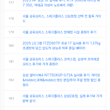
2025 HP 오멘 16 실사용 후기: RTX 5060과 라이젠 AI
177
7 350, 역대급 가성비 노트북의 귀환!
서울 공유오피스, 스파크플러스 신논현점 선택 전 필독 가이
178
드
179
서울 공유오피스 스파크플러스 방배점 시설 총정리 후기
2025 LG그램 17ZD90TP 프로 17 실사용 후기: 1.37kg
180
초경량에 담긴 압도적 성능과 하루 종일 배터리!
서울 공유오피스 스파크플러스 코엑스점, 삼성역 초역세권
181
오피스 후기와 가격 총정리
삼성 갤럭시북4 NT750XGP-G72A 실사용 후기: 게이밍
182
&middot;과제&middot;영상 편집까지! 주말 한정 할인 총
정리
서울 공유오피스 스파크플러스 삼성2호점, 실제 후기와 가격
183
완벽 분석