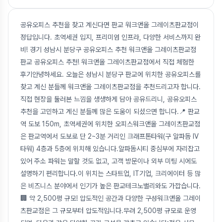
공유오피스 추천을 찾고 계신다면 판교 워크앤올 그레이츠판교점이
정답입니다. 초역세권 입지, 프리미엄 인프라, 다양한 서비스까지 완
비! 경기 성남시 분당구 공유오피스 추천 워크앤올 그레이츠판교점
판교 공유오피스 추천! 워크앤올 그레이츠판교점에서 직접 체험한
후기안녕하세요. 오늘은 성남시 분당구 판교에 위치한 공유오피스를
찾고 계신 분들께 워크앤올 그레이츠판교점을 추천드리고자 합니다.
직접 현장을 둘러본 느낌을 생생하게 담아 공유드리니, 공유오피스
추천을 고민하고 계신 분들께 많은 도움이 되셨으면 합니다.📍 판교
역 도보 150m, 초역세권에 위치한 오피스워크앤올 그레이츠판교점
은 판교역에서 도보로 단 2~3분 거리인 크래프톤타워(구 알파돔 IV
타워) 4층과 5층에 위치해 있습니다.알파돔시티 중심부에 자리잡고
있어 주소 파워는 말할 것도 없고, 고객 방문이나 외부 미팅 시에도
설명하기 편리합니다.이 위치는 스타트업, IT기업, 크리에이터 등 많
은 비즈니스 분야에서 인기가 높은 판교테크노밸리와도 가깝습니다.
🏢 약 2,500평 규모! 압도적인 공간과 다양한 구성워크앤올 그레이
츠판교점은 그 규모부터 압도적입니다.무려 2,500평 규모로 운영