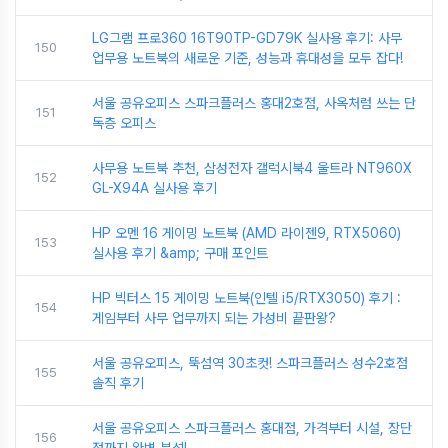
LG그램 프로360 16T90TP-GD79K 실사용 후기: 사무
150
업무용 노트북의 새로운 기준, 성능과 휴대성을 모두 잡다!
서울 공유오피스 스파크플러스 홍대2호점, 사옥처럼 쓰는 단
151
독층 오피스
사무용 노트북 추천, 삼성전자 갤럭시북4 울트라 NT960X
152
GL-X94A 실사용 후기
HP 오멘 16 게이밍 노트북 (AMD 라이젠9, RTX5060)
153
실사용 후기 &amp; 구매 포인트
HP 빅터스 15 게이밍 노트북(인텔 i5/RTX3050) 후기 :
154
게임부터 사무 업무까지 되는 가성비 끝판왕?
서울 공유오피스, 뚝섬역 30초컷! 스파크플러스 성수2호점
155
솔직 후기
서울 공유오피스 스파크플러스 홍대점, 가격부터 시설, 장단
156