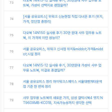
다오북 14N15-12 실사용 후기, 30만원대 사무 업무용 노
73
트북, 가성비 선택지로 괜찮을까?
[서울 공유오피스] 위워크 신논현점 직접 다녀온 후기 (위치,
74
가격, 장단점 총정리)
다오북 14N150 실사용 후기 30만 원대 사무 업무용 노트
75
북, 이 가격에 이런 성능이?
서울 공유오피스, 위워크 신사점 위치&middot;가격&midd
76
ot;시설 정리
다오북 14N15-12 실사용 후기, 30만원대 가성비 사무 업
77
무용 노트북, 이걸로 종결일까?
서울 공유오피스 정리 마이워크스페이스 서울대벤처타운역
78
점 기준 한 번에 정리
사무 업무용 노트북의 새로운 가치, 삼성 갤럭시북4 엣지 N
79
T960XMB-KC01B, 지속가능성까지 생각한 선택