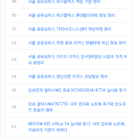
49
서울 공유오피스 워크플렉스 역삼 기준 정리
50
서울 공유오피스 워크플렉스 롯데월드타워 정보 정리
51
서울 공유오피스 TNS비즈니스센터 역삼역점 정리
52
서울 공유오피스 추천 종로 리저스 한올타워 최신 정보 정리
서울 공유오피스 가이드 리저스 압구정K빌딩 시설과 가격 비
53
교 총정리
54
서울 공유오피스 찾는다면 리저스 강남빌딩 정리
55
삼성전자 갤럭시북5 프로 NT960XHA-K71A 실사용 후기
삼성 갤럭시북4 NT751 사무 업무용 노트북 후기와 윈도우
56
11 프로의 매력
베이직북 MS office 14 실사용 후기: 사무 업무용 노트북,
57
가성비의 기준이 바뀌다