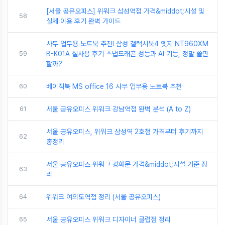
[서울 공유오피스] 위워크 삼성역점 가격&middot;시설 및
58
실제 이용 후기 완벽 가이드
사무 업무용 노트북 추천! 삼성 갤럭시북4 엣지 NT960XM
59
B-K01A 실사용 후기 스냅드래곤 성능과 AI 기능, 정말 쓸만
할까?
60
베이직북 MS office 16 사무 업무용 노트북 추천
61
서울 공유오피스 위워크 강남역점 완벽 분석 (A to Z)
서울 공유오피스, 위워크 삼성역 2호점 가격부터 후기까지
62
총정리
서울 공유오피스 위워크 광화문 가격&middot;시설 기준 정
63
리
64
위워크 여의도역점 정리 (서울 공유오피스)
65
서울 공유오피스 위워크 디자이너 클럽점 정리