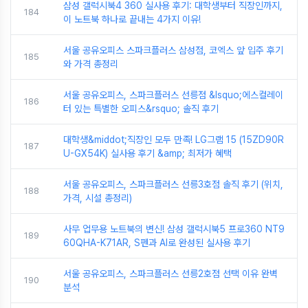
삼성 갤럭시북4 360 실사용 후기: 대학생부터 직장인까지,
184
이 노트북 하나로 끝내는 4가지 이유!
서울 공유오피스 스파크플러스 삼성점, 코엑스 앞 입주 후기
185
와 가격 총정리
서울 공유오피스, 스파크플러스 선릉점 &lsquo;에스컬레이
186
터 있는 특별한 오피스&rsquo; 솔직 후기
대학생&middot;직장인 모두 만족! LG그램 15 (15ZD90R
187
U-GX54K) 실사용 후기 &amp; 최저가 혜택
서울 공유오피스, 스파크플러스 선릉3호점 솔직 후기 (위치,
188
가격, 시설 총정리)
사무 업무용 노트북의 변신! 삼성 갤럭시북5 프로360 NT9
189
60QHA-K71AR, S펜과 AI로 완성된 실사용 후기
서울 공유오피스, 스파크플러스 선릉2호점 선택 이유 완벽
190
분석