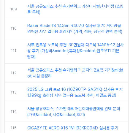
서울 공유오피스 추천 슈가맨워크 가산디지털단지역점 (쇼핑
109
몰 특화)
Razer Blade 18 14Gen R4070 실사용 후기: 게이밍을
110
넘어선 사무 업무용 최강자? (가격, 성능, 장단점 완벽 분석)
사무 업무용 노트북 추천! 30만원대 다오북 14N15-12 실사
111
용 후기 (가성비&middot;휴대성&middot;윈도우11 기본
탑재)
서울 공유오피스 추천 슈가맨워크 군자역 2호점 가격&midd
112
ot;시설 총정리
2025 LG 그램 프로 16 (16Z90TP-GA5YK) 실사용 후기:
113
1.199kg 초경량 사무 업무용 노트북 추천, 이걸로 종결!
서울 공유오피스, 슈가맨워크 어린이대공원역점 완벽 분석
114
(가격&middot;시설&middot;후기)
115
GIGABYTE AERO X16 1VH93KRC94D 실사용 후기