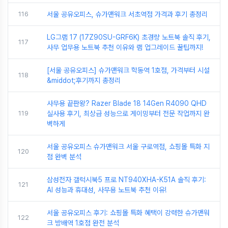
116
서울 공유오피스, 슈가맨워크 서초역점 가격과 후기 총정리
LG그램 17 (17Z90SU-GRF6K) 초경량 노트북 솔직 후기,
117
사무 업무용 노트북 추천 이유와 램 업그레이드 꿀팁까지!
[서울 공유오피스] 슈가맨워크 학동역 1호점, 가격부터 시설
118
&middot;후기까지 총정리
사무용 끝판왕? Razer Blade 18 14Gen R4090 QHD
119
실사용 후기, 최상급 성능으로 게이밍부터 전문 작업까지 완
벽하게
서울 공유오피스 슈가맨워크 서울 구로역점, 쇼핑몰 특화 지
120
점 완벽 분석
삼성전자 갤럭시북5 프로 NT940XHA-K51A 솔직 후기:
121
AI 성능과 휴대성, 사무용 노트북 추천 이유!
서울 공유오피스 후기: 쇼핑몰 특화 혜택이 강력한 슈가맨워
122
크 방배역 1호점 완전 분석