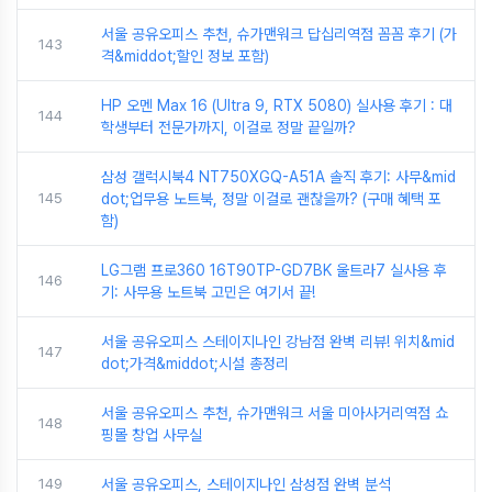
서울 공유오피스 추천, 슈가맨워크 답십리역점 꼼꼼 후기 (가
143
격&middot;할인 정보 포함)
HP 오멘 Max 16 (Ultra 9, RTX 5080) 실사용 후기 : 대
144
학생부터 전문가까지, 이걸로 정말 끝일까?
삼성 갤럭시북4 NT750XGQ-A51A 솔직 후기: 사무&mid
145
dot;업무용 노트북, 정말 이걸로 괜찮을까? (구매 혜택 포
함)
LG그램 프로360 16T90TP-GD7BK 울트라7 실사용 후
146
기: 사무용 노트북 고민은 여기서 끝!
서울 공유오피스 스테이지나인 강남점 완벽 리뷰! 위치&mid
147
dot;가격&middot;시설 총정리
서울 공유오피스 추천, 슈가맨워크 서울 미아사거리역점 쇼
148
핑몰 창업 사무실
149
서울 공유오피스, 스테이지나인 삼성점 완벽 분석