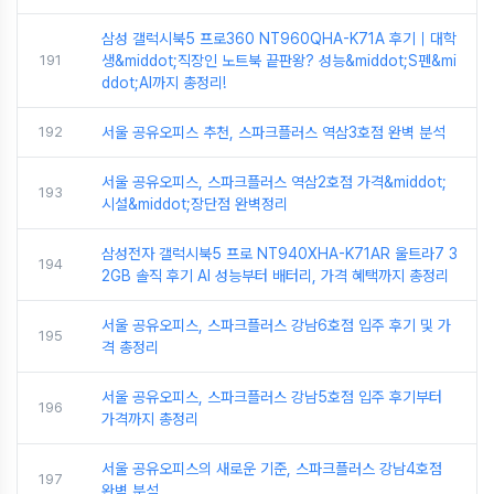
삼성 갤럭시북5 프로360 NT960QHA-K71A 후기｜대학
191
생&middot;직장인 노트북 끝판왕? 성능&middot;S펜&mi
ddot;AI까지 총정리!
192
서울 공유오피스 추천, 스파크플러스 역삼3호점 완벽 분석
서울 공유오피스, 스파크플러스 역삼2호점 가격&middot;
193
시설&middot;장단점 완벽정리
삼성전자 갤럭시북5 프로 NT940XHA-K71AR 울트라7 3
194
2GB 솔직 후기 AI 성능부터 배터리, 가격 혜택까지 총정리
서울 공유오피스, 스파크플러스 강남6호점 입주 후기 및 가
195
격 총정리
서울 공유오피스, 스파크플러스 강남5호점 입주 후기부터
196
가격까지 총정리
서울 공유오피스의 새로운 기준, 스파크플러스 강남4호점
197
완벽 분석