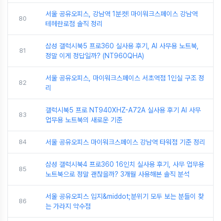
서울 공유오피스, 강남역 1분컷! 마이워크스페이스 강남역
80
테헤란로점 솔직 정리
삼성 갤럭시북5 프로360 실사용 후기, AI 사무용 노트북,
81
정말 이게 정답일까? (NT960QHA)
서울 공유오피스, 마이워크스페이스 서초역점 1인실 구조 정
82
리
갤럭시북5 프로 NT940XHZ-A72A 실사용 후기 AI 사무
83
업무용 노트북의 새로운 기준
84
서울 공유오피스 마이워크스페이스 강남역 타워점 기준 정리
삼성 갤럭시북4 프로360 16인치 실사용 후기, 사무 업무용
85
노트북으로 정말 괜찮을까? 3개월 사용해본 솔직 분석
서울 공유오피스 입지&middot;분위기 모두 보는 분들이 찾
86
는 가라지 약수점