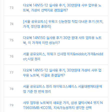
다오북 14N15-12 실사용 후기, 30만원대 사무 업무용 노
73
트북, 가성비 선택지로 괜찮을까?
[서울 공유오피스] 위워크 신논현점 직접 다녀온 후기 (위치,
74
가격, 장단점 총정리)
다오북 14N150 실사용 후기 30만 원대 사무 업무용 노트
75
북, 이 가격에 이런 성능이?
서울 공유오피스, 위워크 신사점 위치&middot;가격&midd
76
ot;시설 정리
다오북 14N15-12 실사용 후기, 30만원대 가성비 사무 업
77
무용 노트북, 이걸로 종결일까?
서울 공유오피스 정리 마이워크스페이스 서울대벤처타운역
78
점 기준 한 번에 정리
사무 업무용 노트북의 새로운 가치, 삼성 갤럭시북4 엣지 N
79
T960XMB-KC01B, 지속가능성까지 생각한 선택