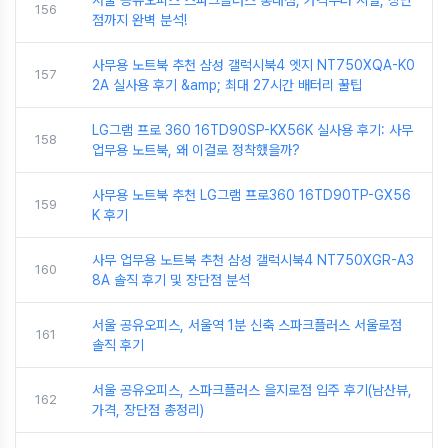
서울 공유오피스 스파크플러스 홍대점, 가격부터 시설, 장단
156
점까지 완벽 분석!
사무용 노트북 추천 삼성 갤럭시북4 엣지 NT750XQA-K0
157
2A 실사용 후기 &amp; 최대 27시간 배터리 꿀팁
LG그램 프로 360 16TD90SP-KX56K 실사용 후기: 사무
158
업무용 노트북, 왜 이걸로 정착했을까?
사무용 노트북 추천 LG그램 프로360 16TD90TP-GX56
159
K 후기
사무 업무용 노트북 추천 삼성 갤럭시북4 NT750XGR-A3
160
8A 솔직 후기 및 장단점 분석
서울 공유오피스, 서울역 1분 신축 스파크플러스 서울로점
161
솔직 후기
서울 공유오피스, 스파크플러스 을지로점 입주 후기(남산뷰,
162
가격, 장단점 총정리)