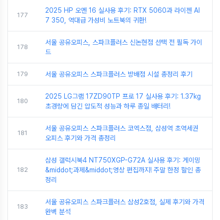
2025 HP 오멘 16 실사용 후기: RTX 5060과 라이젠 AI
177
7 350, 역대급 가성비 노트북의 귀환!
서울 공유오피스, 스파크플러스 신논현점 선택 전 필독 가이
178
드
179
서울 공유오피스 스파크플러스 방배점 시설 총정리 후기
2025 LG그램 17ZD90TP 프로 17 실사용 후기: 1.37kg
180
초경량에 담긴 압도적 성능과 하루 종일 배터리!
서울 공유오피스 스파크플러스 코엑스점, 삼성역 초역세권
181
오피스 후기와 가격 총정리
삼성 갤럭시북4 NT750XGP-G72A 실사용 후기: 게이밍
182
&middot;과제&middot;영상 편집까지! 주말 한정 할인 총
정리
서울 공유오피스 스파크플러스 삼성2호점, 실제 후기와 가격
183
완벽 분석