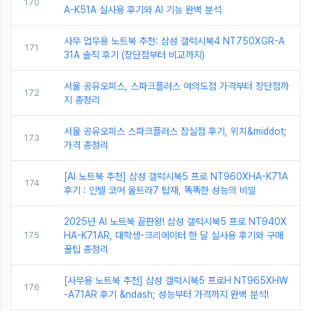
170
A-K51A 실사용 후기와 AI 기능 완벽 분석
사무 업무용 노트북 추천: 삼성 갤럭시북4 NT750XGR-A
171
31A 솔직 후기 (장단점부터 비교까지)
서울 공유오피스, 스파크플러스 여의도점 가격부터 장단점까
172
지 총정리
서울 공유오피스 스파크플러스 잠실점 후기, 위치&middot;
173
가격 총정리
[AI 노트북 추천] 삼성 갤럭시북5 프로 NT960XHA-K71A
174
후기 : 인텔 코어 울트라7 탑재, 똑똑한 성능의 비밀
2025년 AI 노트북 끝판왕! 삼성 갤럭시북5 프로 NT940X
175
HA-K71AR, 대학생-크리에이터 한 달 실사용 후기와 구매
꿀팁 총정리
[사무용 노트북 추천] 삼성 갤럭시북5 프로H NT965XHW
176
-A71AR 후기 &ndash; 성능부터 가격까지 완벽 분석!