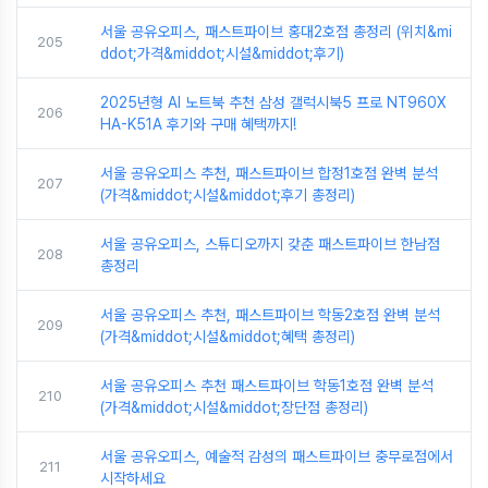
서울 공유오피스, 패스트파이브 홍대2호점 총정리 (위치&mi
205
ddot;가격&middot;시설&middot;후기)
2025년형 AI 노트북 추천 삼성 갤럭시북5 프로 NT960X
206
HA-K51A 후기와 구매 혜택까지!
서울 공유오피스 추천, 패스트파이브 합정1호점 완벽 분석
207
(가격&middot;시설&middot;후기 총정리)
서울 공유오피스, 스튜디오까지 갖춘 패스트파이브 한남점
208
총정리
서울 공유오피스 추천, 패스트파이브 학동2호점 완벽 분석
209
(가격&middot;시설&middot;혜택 총정리)
서울 공유오피스 추천 패스트파이브 학동1호점 완벽 분석
210
(가격&middot;시설&middot;장단점 총정리)
서울 공유오피스, 예술적 감성의 패스트파이브 충무로점에서
211
시작하세요