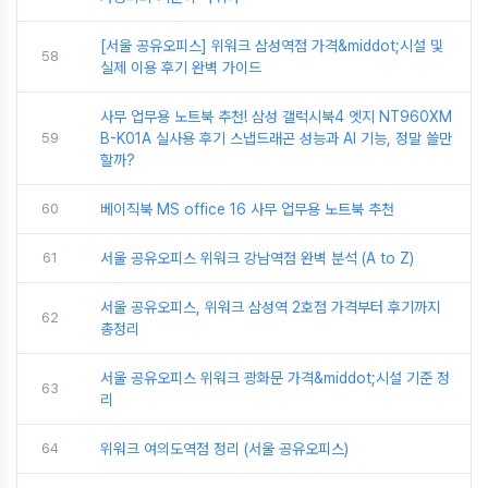
[서울 공유오피스] 위워크 삼성역점 가격&middot;시설 및
58
실제 이용 후기 완벽 가이드
사무 업무용 노트북 추천! 삼성 갤럭시북4 엣지 NT960XM
59
B-K01A 실사용 후기 스냅드래곤 성능과 AI 기능, 정말 쓸만
할까?
60
베이직북 MS office 16 사무 업무용 노트북 추천
61
서울 공유오피스 위워크 강남역점 완벽 분석 (A to Z)
서울 공유오피스, 위워크 삼성역 2호점 가격부터 후기까지
62
총정리
서울 공유오피스 위워크 광화문 가격&middot;시설 기준 정
63
리
64
위워크 여의도역점 정리 (서울 공유오피스)