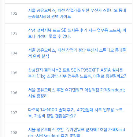
서울 공유오피스, 패션 창업가를 위한 무신사 스튜디오 동대
102
문종합시장점 완벽 가이드
삼성 갤럭시북 프로 SE 실사용 후기 사무 업무용 노트북, 이
103
보다 가성비 좋을 수 없다!
서울 공유오피스, 패션 창업의 정답 무신사 스튜디오 동대문
104
점 완벽 분석
삼성전자 갤럭시북2 프로 SE NT950XFT-A51A 실사용
105
후기 1.1kg 초경량 사무 업무용 노트북, 이걸로 종결될까요?
서울 공유오피스 추천 슈가맨워크 역삼역점 가격&middot;
106
시설 총정리
다오북 14-N100 솔직 후기, 40만원대 사무 업무용 노트
107
북, 가성비 정말 괜찮을까요?
서울 공유오피스 추천, 슈가맨워크 군자역 1호점 가격&mid
108
dot;시설&middot;후기 총정리