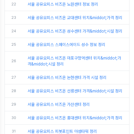
22
서울 공유오피스 비즈온 노원센터 정보 정리
23
서울 공유오피스 비즈온 교대센터 위치&middot;가격 정리
24
서울 공유오피스 비즈온 성수센터 가격&middot;시설 정리
25
서울 공유오피스 스페이스에이드 성수 정보 정리
서울 공유오피스 비즈온 마포구청역센터 위치&middot;가
26
격&middot;시설 정리
27
서울 공유오피스 비즈온 논현센터 가격 시설 정리
28
서울 공유오피스 비즈온 선릉센터 가격&middot;시설 정리
29
서울 공유오피스 비즈온 가산센터 정리
30
서울 공유오피스 비즈온 홍대센터 위치&middot;가격 정리
31
서울 공유오피스 피봇포인트 아셈타워 정리