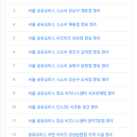
3
서울 공유오피스 스소비 강남구 개포점 정리
4
서울 공유오피스 스소비 목동점 정보 정리
5
서울 공유오피스 비즈위즈 상암점 정보 정리
6
서울 공유오피스 스소비 광진구 군자점 정보 정리
7
서울 공유오피스 스소비 송파구 문정점 정보 정리
8
서울 공유오피스 스소비 강남구 도곡점 정보 정리
9
서울 공유오피스 정오 비지니스센터 서초양재점 정리
10
서울 공유오피스 인스30 서초동 공간 정리
11
서울 공유오피스 정오 비즈니스센터 관악1호점 정리
12
공유오피스 추천 이비즈 강남논현점 가격 시설 정리