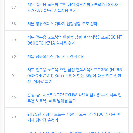
사무 업무용 노트북 추천 삼성 갤럭시북5 프로 NT940XH
87
Z-A72A 울트라7 실사용 후기
88
서울 공유오피스 가라지 선정릉점 구조 정리
사무 업무용 노트북의 완성형 삼성 갤럭시북3 프로360 NT
89
960QFG-K71A 실사용 후기
90
서울 공유오피스 가라지 당산점 정리
사무 업무용 노트북 추천 삼성 갤럭시북3 프로360 (NT96
91
0QFG-K71AR) Knox 보안이 만든 차원이 다른 업무 안정
성, 실사용 후기
삼성 갤럭시북5 NT750XHW-A51A 실사용 후기 사무 업
92
무용 노트북, AI로 날개를 달다
2025년 가성비 노트북 추천: 다오북 14-N100 실사용 후
93
기와 장단점 총정리