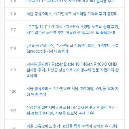
115
GIGABYTE AERO X16 1VH93KRC94D 실사용 후기
116
서울 공유오피스, 슈가맨워크 서초역점 가격과 후기 총정리
LG그램 17 (17Z90SU-GRF6K) 초경량 노트북 솔직 후기,
117
사무 업무용 노트북 추천 이유와 램 업그레이드 꿀팁까지!
[서울 공유오피스] 슈가맨워크 학동역 1호점, 가격부터 시설
118
&middot;후기까지 총정리
사무용 끝판왕? Razer Blade 18 14Gen R4090 QHD
119
실사용 후기, 최상급 성능으로 게이밍부터 전문 작업까지 완
벽하게
서울 공유오피스 슈가맨워크 서울 구로역점, 쇼핑몰 특화 지
120
점 완벽 분석
삼성전자 갤럭시북5 프로 NT940XHA-K51A 솔직 후기:
121
AI 성능과 휴대성, 사무용 노트북 추천 이유!
서울 공유오피스 후기: 쇼핑몰 특화 혜택이 강력한 슈가맨워
122