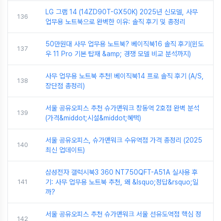
LG 그램 14 (14ZD90T-GX50K) 2025년 신모델, 사무
136
업무용 노트북으로 완벽한 이유: 솔직 후기 및 총정리
50만원대 사무 업무용 노트북? 베이직북16 솔직 후기(윈도
137
우 11 Pro 기본 탑재 &amp; 경쟁 모델 비교 분석까지)
사무 업무용 노트북 추천! 베이직북14 프로 솔직 후기 (A/S,
138
장단점 총정리)
서울 공유오피스 추천 슈가맨워크 창동역 2호점 완벽 분석
139
(가격&middot;시설&middot;혜택)
서울 공유오피스, 슈가맨워크 수유역점 가격 총정리 (2025
140
최신 업데이트)
삼성전자 갤럭시북3 360 NT750QFT-A51A 실사용 후
141
기: 사무 업무용 노트북 추천, 왜 &lsquo;정답&rsquo;일
까?
서울 공유오피스 추천 슈가맨워크 서울 선유도역점 핵심 정
142