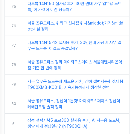
다오북 14N150 실사용 후기 30만 원대 사무 업무용 노트
75
북, 이 가격에 이런 성능이?
서울 공유오피스, 위워크 신사점 위치&middot;가격&midd
76
ot;시설 정리
다오북 14N15-12 실사용 후기, 30만원대 가성비 사무 업
77
무용 노트북, 이걸로 종결일까?
서울 공유오피스 정리 마이워크스페이스 서울대벤처타운역
78
점 기준 한 번에 정리
사무 업무용 노트북의 새로운 가치, 삼성 갤럭시북4 엣지 N
79
T960XMB-KC01B, 지속가능성까지 생각한 선택
서울 공유오피스, 강남역 1분컷! 마이워크스페이스 강남역
80
테헤란로점 솔직 정리
삼성 갤럭시북5 프로360 실사용 후기, AI 사무용 노트북,
81
정말 이게 정답일까? (NT960QHA)