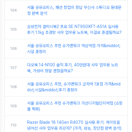
서울 공유오피스, 패션 창업의 정답 무신사 스튜디오 동대문
104
점 완벽 분석
삼성전자 갤럭시북2 프로 SE NT950XFT-A51A 실사용
105
후기 1.1kg 초경량 사무 업무용 노트북, 이걸로 종결될까요?
서울 공유오피스 추천 슈가맨워크 역삼역점 가격&middot;
106
시설 총정리
다오북 14-N100 솔직 후기, 40만원대 사무 업무용 노트
107
북, 가성비 정말 괜찮을까요?
서울 공유오피스 추천, 슈가맨워크 군자역 1호점 가격&mid
108
dot;시설&middot;후기 총정리
서울 공유오피스 추천 슈가맨워크 가산디지털단지역점 (쇼핑
109
몰 특화)
Razer Blade 18 14Gen R4070 실사용 후기: 게이밍을
110
넘어선 사무 업무용 최강자? (가격, 성능, 장단점 완벽 분석)