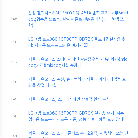
삼성 갤럭시북4 NT750XGQ-A51A 솔직 후기: 사무&mid
145
dot;업무용 노트북, 정말 이걸로 괜찮을까? (구매 혜택 포
함)
LG그램 프로360 16T90TP-GD7BK 울트라7 실사용 후
146
기: 사무용 노트북 고민은 여기서 끝!
서울 공유오피스 스테이지나인 강남점 완벽 리뷰! 위치&mid
147
dot;가격&middot;시설 총정리
서울 공유오피스 추천, 슈가맨워크 서울 미아사거리역점 쇼
148
핑몰 창업 사무실
149
서울 공유오피스, 스테이지나인 삼성점 완벽 분석
LG그램 프로360 16T90TP-GD79K 실사용 후기: 사무
150
업무용 노트북의 새로운 기준, 성능과 휴대성을 모두 잡다!
서울 공유오피스 스파크플러스 홍대2호점, 사옥처럼 쓰는 단
151