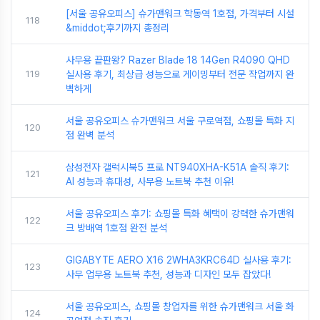
[서울 공유오피스] 슈가맨워크 학동역 1호점, 가격부터 시설
118
&middot;후기까지 총정리
사무용 끝판왕? Razer Blade 18 14Gen R4090 QHD
119
실사용 후기, 최상급 성능으로 게이밍부터 전문 작업까지 완
벽하게
서울 공유오피스 슈가맨워크 서울 구로역점, 쇼핑몰 특화 지
120
점 완벽 분석
삼성전자 갤럭시북5 프로 NT940XHA-K51A 솔직 후기:
121
AI 성능과 휴대성, 사무용 노트북 추천 이유!
서울 공유오피스 후기: 쇼핑몰 특화 혜택이 강력한 슈가맨워
122
크 방배역 1호점 완전 분석
GIGABYTE AERO X16 2WHA3KRC64D 실사용 후기:
123
사무 업무용 노트북 추천, 성능과 디자인 모두 잡았다!
서울 공유오피스, 쇼핑몰 창업자를 위한 슈가맨워크 서울 화
124