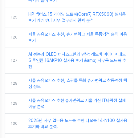
곡역점 솔직 후기
HP 빅터스 15 게이밍 노트북(Core7, RTX5060) 실사용
125
후기 게임부터 사무 업무까지 완벽 분석
서울 공유오피스 추천, 슈가맨워크 서울 목동역점 솔직 이용
126
후기
AI 성능과 OLED 터치스크린의 만남: 레노버 아이디어패드
127
5 투인원 16AKP10 실사용 후기 &amp; 사무용 노트북 추
천
서울 공유오피스 추천, 쇼핑몰 특화 슈가맨워크 창동역점 핵
128
심 정보
서울 공유오피스 추천 슈가맨워크 서울 가산 IT타워점 실제
129
이용 분석
2025년 사무 업무용 노트북 추천 다오북 14-N100 실사용
130
후기와 비교 분석!