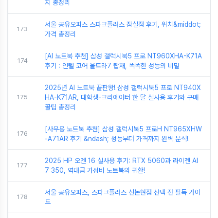
지 총정리
서울 공유오피스 스파크플러스 잠실점 후기, 위치&middot;
173
가격 총정리
[AI 노트북 추천] 삼성 갤럭시북5 프로 NT960XHA-K71A
174
후기 : 인텔 코어 울트라7 탑재, 똑똑한 성능의 비밀
2025년 AI 노트북 끝판왕! 삼성 갤럭시북5 프로 NT940X
175
HA-K71AR, 대학생-크리에이터 한 달 실사용 후기와 구매
꿀팁 총정리
[사무용 노트북 추천] 삼성 갤럭시북5 프로H NT965XHW
176
-A71AR 후기 &ndash; 성능부터 가격까지 완벽 분석!
2025 HP 오멘 16 실사용 후기: RTX 5060과 라이젠 AI
177
7 350, 역대급 가성비 노트북의 귀환!
서울 공유오피스, 스파크플러스 신논현점 선택 전 필독 가이
178
드