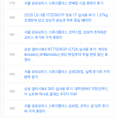
179
서울 공유오피스 스파크플러스 방배점 시설 총정리 후기
2025 LG그램 17ZD90TP 프로 17 실사용 후기: 1.37kg
180
초경량에 담긴 압도적 성능과 하루 종일 배터리!
서울 공유오피스 스파크플러스 코엑스점, 삼성역 초역세권
181
오피스 후기와 가격 총정리
삼성 갤럭시북4 NT750XGP-G72A 실사용 후기: 게이밍
182
&middot;과제&middot;영상 편집까지! 주말 한정 할인 총
정리
서울 공유오피스 스파크플러스 삼성2호점, 실제 후기와 가격
183
완벽 분석
삼성 갤럭시북4 360 실사용 후기: 대학생부터 직장인까지,
184
이 노트북 하나로 끝내는 4가지 이유!
서울 공유오피스 스파크플러스 삼성점, 코엑스 앞 입주 후기
185
와 가격 총정리