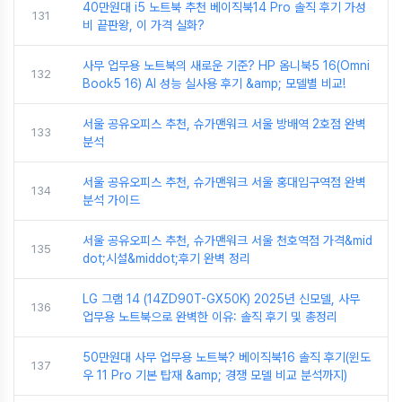
40만원대 i5 노트북 추천 베이직북14 Pro 솔직 후기 가성
131
비 끝판왕, 이 가격 실화?
사무 업무용 노트북의 새로운 기준? HP 옴니북5 16(Omni
132
Book5 16) AI 성능 실사용 후기 &amp; 모델별 비교!
서울 공유오피스 추천, 슈가맨워크 서울 방배역 2호점 완벽
133
분석
서울 공유오피스 추천, 슈가맨워크 서울 홍대입구역점 완벽
134
분석 가이드
서울 공유오피스 추천, 슈가맨워크 서울 천호역점 가격&mid
135
dot;시설&middot;후기 완벽 정리
LG 그램 14 (14ZD90T-GX50K) 2025년 신모델, 사무
136
업무용 노트북으로 완벽한 이유: 솔직 후기 및 총정리
50만원대 사무 업무용 노트북? 베이직북16 솔직 후기(윈도
137
우 11 Pro 기본 탑재 &amp; 경쟁 모델 비교 분석까지)