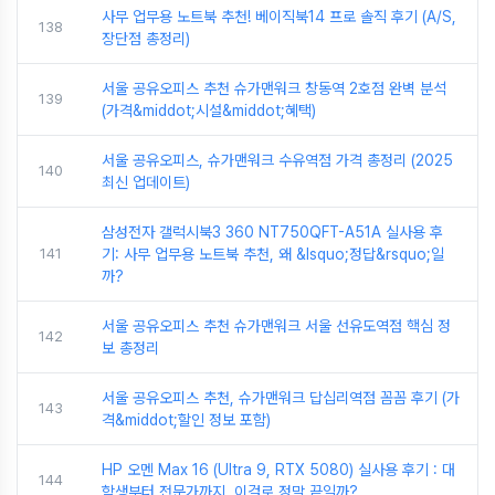
사무 업무용 노트북 추천! 베이직북14 프로 솔직 후기 (A/S,
138
장단점 총정리)
서울 공유오피스 추천 슈가맨워크 창동역 2호점 완벽 분석
139
(가격&middot;시설&middot;혜택)
서울 공유오피스, 슈가맨워크 수유역점 가격 총정리 (2025
140
최신 업데이트)
삼성전자 갤럭시북3 360 NT750QFT-A51A 실사용 후
141
기: 사무 업무용 노트북 추천, 왜 &lsquo;정답&rsquo;일
까?
서울 공유오피스 추천 슈가맨워크 서울 선유도역점 핵심 정
142
보 총정리
서울 공유오피스 추천, 슈가맨워크 답십리역점 꼼꼼 후기 (가
143
격&middot;할인 정보 포함)
HP 오멘 Max 16 (Ultra 9, RTX 5080) 실사용 후기 : 대
144
학생부터 전문가까지, 이걸로 정말 끝일까?