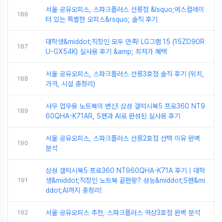
서울 공유오피스, 스파크플러스 선릉점 &lsquo;에스컬레이
186
터 있는 특별한 오피스&rsquo; 솔직 후기
대학생&middot;직장인 모두 만족! LG그램 15 (15ZD90R
187
U-GX54K) 실사용 후기 &amp; 최저가 혜택
서울 공유오피스, 스파크플러스 선릉3호점 솔직 후기 (위치,
188
가격, 시설 총정리)
사무 업무용 노트북의 변신! 삼성 갤럭시북5 프로360 NT9
189
60QHA-K71AR, S펜과 AI로 완성된 실사용 후기
서울 공유오피스, 스파크플러스 선릉2호점 선택 이유 완벽
190
분석
삼성 갤럭시북5 프로360 NT960QHA-K71A 후기｜대학
191
생&middot;직장인 노트북 끝판왕? 성능&middot;S펜&mi
ddot;AI까지 총정리!
192
서울 공유오피스 추천, 스파크플러스 역삼3호점 완벽 분석