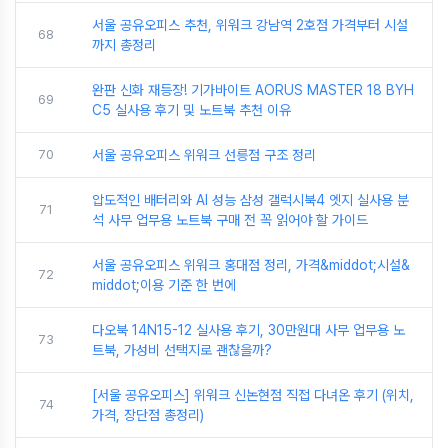
서울 공유오피스 추천, 위워크 강남역 2호점 가격부터 시설
68
까지 총정리
완판 신화 재등장! 기가바이트 AORUS MASTER 18 BYH
69
C5 실사용 후기 및 노트북 추천 이유
70
서울 공유오피스 위워크 선릉점 구조 정리
압도적인 배터리와 AI 성능 삼성 갤럭시북4 엣지 실사용 분
71
석 사무 업무용 노트북 구매 전 꼭 읽어야 할 가이드
서울 공유오피스 위워크 홍대점 정리, 가격&middot;시설&
72
middot;이용 기준 한 번에
다오북 14N15-12 실사용 후기, 30만원대 사무 업무용 노
73
트북, 가성비 선택지로 괜찮을까?
[서울 공유오피스] 위워크 신논현점 직접 다녀온 후기 (위치,
74
가격, 장단점 총정리)