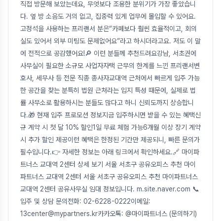
직접 방문해 보았는데요, 무엇보다 조용한 분위기가 가장 좋았습니
다. 옆 방 소음도 거의 없고, 집중력 있게 업무에 몰입할 수 있어요.
고정석을 사용하는 프리랜서 분은“카페보다 훨씬 효율적이고, 회의
실도 있어서 외부 미팅도 문제없어요”라고 하시더라고요. 저도 이 말
에 전적으로 공감했어요!🔎 이런 분들께 추천드려요강남, 서초권에
사무실이 필요한 소규모 사업자자택 근무의 한계를 느낀 프리랜서변
호사, 세무사 등 전문 직종 종사자교대역 근처에서 빠르게 입주 가능
한 공간을 찾는 분특히 법원 근처라는 입지 특성 때문에, 실제로 법
률 사무소로 활용하시는 분들도 많다고 하니 신뢰도까지 상승합니
다.🎁 현재 입주 프로모션 정보지금 입주하시면 받을 수 있는 혜택신
규 계약 시 첫 달 10% 할인1일 무료 체험 가능6개월 이상 장기 계약
시 추가 할인 제공이런 혜택은 한정된 기간만 제공되니, 빠른 문의가
필수입니다.👉 자세한 정보는 아래 링크에서 확인하세요.🔗 마이파
트너스 교대역 2센터 상세 보기 서울 서초구 공유오피스 추천 마이
파트너스 교대역 2센터 서울 서초구 공유오피스 추천 마이파트너스
교대역 2센터 공유사무실 임대 정보입니다. m.site.naver.com 📞
입주 및 상담 문의전화: 02-6228-0222이메일:
13center@mypartners.kr카카오톡: @마이파트너스 (문의하기)