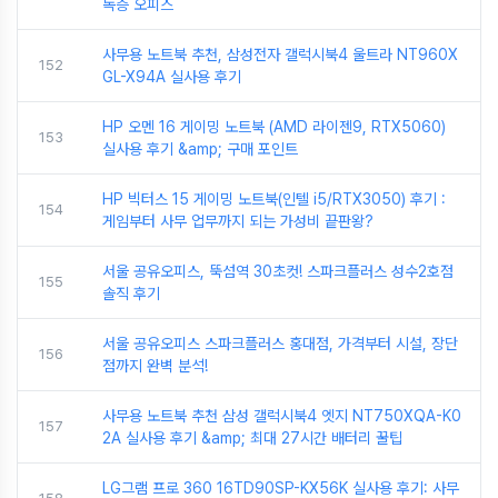
독층 오피스
사무용 노트북 추천, 삼성전자 갤럭시북4 울트라 NT960X
152
GL-X94A 실사용 후기
HP 오멘 16 게이밍 노트북 (AMD 라이젠9, RTX5060)
153
실사용 후기 &amp; 구매 포인트
HP 빅터스 15 게이밍 노트북(인텔 i5/RTX3050) 후기 :
154
게임부터 사무 업무까지 되는 가성비 끝판왕?
서울 공유오피스, 뚝섬역 30초컷! 스파크플러스 성수2호점
155
솔직 후기
서울 공유오피스 스파크플러스 홍대점, 가격부터 시설, 장단
156
점까지 완벽 분석!
사무용 노트북 추천 삼성 갤럭시북4 엣지 NT750XQA-K0
157
2A 실사용 후기 &amp; 최대 27시간 배터리 꿀팁
LG그램 프로 360 16TD90SP-KX56K 실사용 후기: 사무