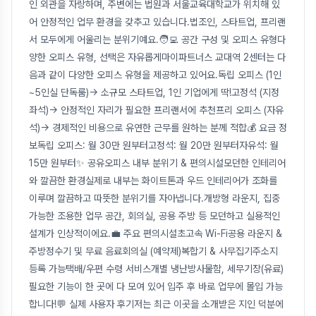
인 외관을 자랑하며, 주변에는 법원과 서울교육대학교가 위치해 있
어 안정적인 업무 환경을 갖추고 있습니다.법조인, 스타트업, 프리랜
서 모두에게 어울리는 분위기예요.🧑‍💻 공간 구성 및 오피스 유형다
양한 오피스 유형, 선택은 자유롭게마이파트너스 교대역 2센터는 다
음과 같이 다양한 오피스 유형을 제공하고 있어요.독립 오피스 (1인
~5인실 단독룸)→ 소규모 스타트업, 1인 기업에게 딱!고정석 (지정
좌석)→ 안정적인 자리가 필요한 프리랜서에 추천프리 오피스 (자유
석)→ 경제적인 비용으로 유연한 근무를 원하는 분께 적합💰 요금 정
보독립 오피스: 월 30만 원부터고정석: 월 20만 원부터자유석: 월
15만 원부터✨ 공유오피스 내부 분위기 & 편의시설모던한 인테리어
와 깔끔한 환경실제로 내부는 화이트톤과 우드 인테리어가 조화를
이루며 깔끔하고 따뜻한 분위기를 자아냅니다.개방형 라운지, 집중
가능한 조용한 업무 공간, 회의실, 공용 주방 등 모던하고 실용적인
설계가 인상적이에요.💼 주요 편의시설초고속 Wi-Fi공용 라운지 &
주방정수기 및 무료 음료회의실 (예약제)복합기 & 사무집기주소지
등록 가능택배/우편 수령 서비스개별 냉난방사물함, 세무기장(유료)
필요한 기능이 한 곳에 다 모여 있어 입주 후 바로 업무에 몰입 가능
합니다!💬 실제 사용자 후기저는 최근 이곳을 소개받은 지인 덕분에