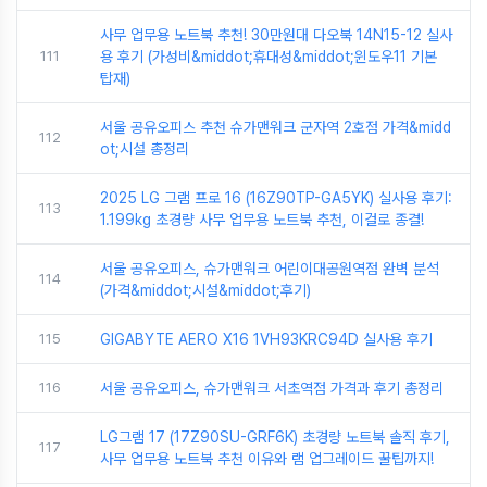
사무 업무용 노트북 추천! 30만원대 다오북 14N15-12 실사
111
용 후기 (가성비&middot;휴대성&middot;윈도우11 기본
탑재)
서울 공유오피스 추천 슈가맨워크 군자역 2호점 가격&midd
112
ot;시설 총정리
2025 LG 그램 프로 16 (16Z90TP-GA5YK) 실사용 후기:
113
1.199kg 초경량 사무 업무용 노트북 추천, 이걸로 종결!
서울 공유오피스, 슈가맨워크 어린이대공원역점 완벽 분석
114
(가격&middot;시설&middot;후기)
115
GIGABYTE AERO X16 1VH93KRC94D 실사용 후기
116
서울 공유오피스, 슈가맨워크 서초역점 가격과 후기 총정리
LG그램 17 (17Z90SU-GRF6K) 초경량 노트북 솔직 후기,
117
사무 업무용 노트북 추천 이유와 램 업그레이드 꿀팁까지!