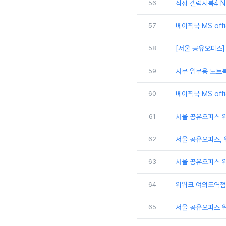
56
삼성 갤럭시북4 N
57
베이직북 MS off
58
[서울 공유오피스]
59
사무 업무용 노트북
60
베이직북 MS off
61
서울 공유오피스 위워
62
서울 공유오피스,
63
서울 공유오피스 위
64
위워크 여의도역점 
65
서울 공유오피스 