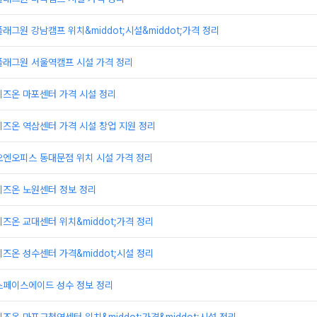
래그원 강남캠프 위치&middot;시설&middot;가격 정리
플래그원 서울역캠프 시설 가격 정리
비즈온 마포센터 가격 시설 정리
즈온 역삼센터 가격 시설 창업 지원 정리
오엔오피스 동대문점 위치 시설 가격 정리
비즈온 노원센터 정보 정리
즈온 교대센터 위치&middot;가격 정리
즈온 성수센터 가격&middot;시설 정리
스페이스에이드 성수 정보 정리