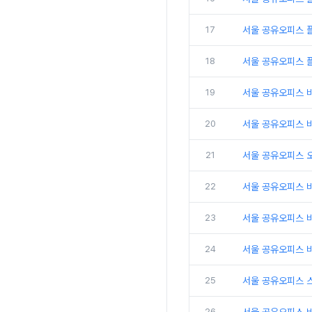
17
서울 공유오피스 플
18
서울 공유오피스 
19
서울 공유오피스 
20
서울 공유오피스 비
21
서울 공유오피스 
22
서울 공유오피스 
23
서울 공유오피스 비
24
서울 공유오피스 비
25
서울 공유오피스 
26