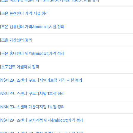
즈온 마포구청역센터 위치&middot;가격&middot;시설 정리
비즈온 논현센터 가격 시설 정리
즈온 선릉센터 가격&middot;시설 정리
비즈온 가산센터 정리
즈온 홍대센터 위치&middot;가격 정리
피봇포인트 아셈타워 정리
TNS비즈니스센터 구로디지털 4호점 가격 시설 정리
TNS비즈니스센터 구로디지털 1호점 정리
TNS비즈니스센터 가산디지털 1호점 정리
NS비즈니스센터 군자역점 위치&middot;가격 정리