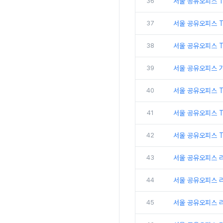
36
서울 공유오피스 T
37
서울 공유오피스 
38
서울 공유오피스 
39
서울 공유오피스 
40
서울 공유오피스 
41
서울 공유오피스 
42
서울 공유오피스 T
43
서울 공유오피스 
44
서울 공유오피스 
45
서울 공유오피스 