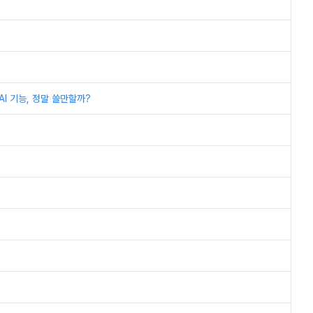
I 기능, 정말 쓸만할까?