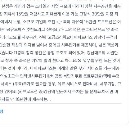
 본점은 개인의 업무 스타일과 사업 규모에 따라 다양한 사무공간을 제공
징 자유석 15만원 저렴하고 자유롭게 이용 가능 고정석 30만원 지정 좌
라이버시 보장, 소규모 기업에 추천 👉 특히 자유석 15만원 프로모션은 이
하게 공유오피스 추천드리고 싶어요.👉 고정석은 큰 파티션으로 옆 좌석
더라고요.🖥️ 사무공간, 진짜 고급스러워요마이파트너스 강남역 본점의
 단순한 책상과 의자를 넘어서 중역급 사무집기를 제공하며, 넓은 책상과
습니다.11층의 창측 공간은 통창 구조로 되어 있어, 강남대로의 시원한
로 창가 쪽 좌석은 예약이 빨리 찬다고 하네요.🛠️ 업무를 위한 모든 것이
는 것이 아니라, 마이파트너스는 아래와 같은 부가 서비스를 기본 제공
 회의실초고속 인터넷사무집기 완비공용 복합기무료 음료우편물/택배 수령
서비스 (무료)추가로 필요한 경우, 유료 서비스로 전화비서, 세무기장, 고
 걱정 없어요! (※ 프로모션 중)강남역 인근에서 주차는 늘 문제죠.하지만 마
주차를 단 18만원에 제공하는
...
본점